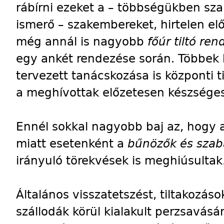
rábírni ezeket a – többségükben sza
ismerő – szakembereket, hirtelen el
még annál is nagyobb
főúr tiltó re
egy ankét rendezése során. Többek
tervezett tanácskozása is központi t
a meghívottak előzetesen készsége
Ennél sokkal nagyobb baj az, hogy 
miatt esetenként a
bűnözők és szab
irányuló törekvések is meghiúsultak
Általános visszatetszést, tiltakozáso
szállodák körül kialakult perzsavásá