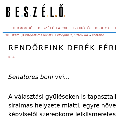
Skip to main content
SECONDARY MENU
HÍRMONDÓ
BESZÉLŐ LAPOK
E-KIKÖTŐ
BLOGOK
YOU ARE HERE:
38. szám (Budapest-melléklet), Évfolyam 2, Szám 44
»
Közrend
RENDŐREINK DERÉK FÉR
K. A.
Senatores boni viri…
A választási gyűléseken is tapaszta
siralmas helyzete miatti, egyre növ
képviselői szerepkörre lelkiismeretes