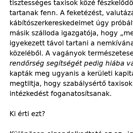
tisztességes taxisok közé fészkelőd
tartanak fenn. A feketézést, valutázá
kábítószerkereskedelmet úgy próbált
másik szálloda igazgatója, hogy „meg
igyekezett távol tartani a nemkíván
közeléből. A vagányok természetesen 
rendőrség segítségét pedig hiába vá
kapták meg ugyanis a kerületi kapi
megtiltja, hogy szabálysértő taxiso
intézkedést foganatosítsanak.
Ki érti ezt?