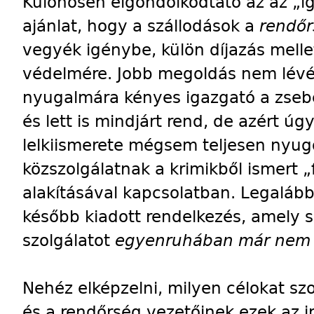
Különösen elgondolkodtató az az „i
ajánlat, hogy a szállodások a
rendőr
vegyék igénybe, külön díjazás melle
védelmére. Jobb megoldás nem lévén
nyugalmára kényes igazgató a zsebéb
és lett is mindjárt rend, de azért úg
lelkiismerete mégsem teljesen nyug
közszolgálatnak a krimikből ismert 
alakításával kapcsolatban. Legalább
később kiadott rendelkezés, amely sz
szolgálatot
egyenruhában már ne
Nehéz elképzelni, milyen célokat sz
és a rendőrség vezetőinek ezek az i