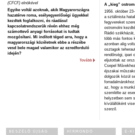
(CFCF) elnökével
A „kieg” ostrom
Egyike voltál azoknak, akik Magyarországra
1956. október 23-
hazatérve roma, esélyegyenlőségi ügyekkel
a sztálinista hat
kezdtek foglalkozni, és ráadásul
fegyvereket szere
kapcsolatrendszerük révén ehhez még
ostromolni kezdt
számottevő anyagi forrásokat is tudtak
Rádió székházát,
mozgósítani. Mi indított téged arra, hogy a
több más fontos 
magyarországi közéletnek ebbe a részébe
azonban alig volt
vesd bele magad valamikor az ezredforduló
osztagok teheraut
idején?
rendőrségi, ipar
eljutottak az ors
Tovább
Csepel Művekhez 
éjszakai műszakot
dolgozók közül s
forradalmárokhoz.
az, hogy a munk
szemlélte az es
helyzetben sem s
kívülállóként vise
szerző.
BESZÉLŐ ÚJSÁG
HÍRMONDÓ
E-K