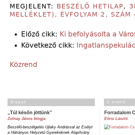
MEGJELENT:
BESZÉLŐ HETILAP
,
3
MELLÉKLET), ÉVFOLYAM 2, SZÁM 
Előző cikk:
Ki befolyásolta a Vár
Következő cikk:
Ingatlanspekulác
Közrend
Blogok
E-kikötő
„Túl későn jöttünk”
Forradalom 
Zolnay János blogja
Eörsi László
Beszélő-beszélgetés Ujlaky Andrással az Esélyt
a Hátrányos Helyzetű Gyerekeknek Alapítvány