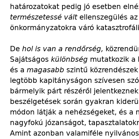
határozatokat pedig jó esetben elné
természetessé vált
ellenszegülés az
önkormányzatokra váró katasztrofális
De
hol is van a rendőrség,
közrendü
Sajátságos
különbség
mutatkozik a 
és a
magasabb
szintű közrendészek
legtöbb kapitányságon szívesen szóba
bármelyik párt részéről jelentkezne
beszélgetések során gyakran kiderül
módon látják a nehézségeket, és a 
nagyfokú józanságot, tapasztalatokra
Amint azonban valamiféle nyilvános