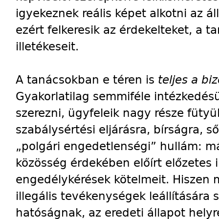
igyekeznek reális képet alkotni az ál
ezért felkeresik az érdekelteket, a 
illetékeseit.
A tanácsokban e téren is
teljes a b
Gyakorlatilag semmiféle intézkedé
szerezni, ügyfeleik nagy része fütyül
szabálysértési eljárásra, bírságra, s
„polgári engedetlenségi” hullám: m
közösség érdekében előírt előzetes 
engedélykérések kötelmeit. Hiszen 
illegális tevékenységek leállítására
hatóságnak, az eredeti állapot helyre