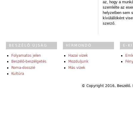
az, hogy a munk
szemlélte az es
helyzetben sem s
kívülállóként vise
szerző.
BESZÉLŐ ÚJSÁG
HÍRMONDÓ
E-K
Folyamatos jelen
Hazai vizek
Eml
Beszélő-beszélgetés
Mozduljunk
Fény
Roma-dosszié
Más vizek
Kultúra
© Copyright 2016, Beszélő. 