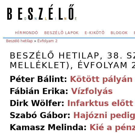
Skip to main content
SECONDARY MENU
HÍRMONDÓ
BESZÉLŐ LAPOK
E-KIKÖTŐ
BLOGOK
YOU ARE HERE:
Beszélő hetilap
»
Évfolyam 2
BESZÉLŐ HETILAP, 38. 
MELLÉKLET), ÉVFOLYAM 
Péter Bálint:
Kötött pályán
Fábián Erika:
Vízfolyás
Dirk Wölfer:
Infarktus előtt
Szabó Gábor:
Hajózni pedig
Kamasz Melinda:
Kié a pén