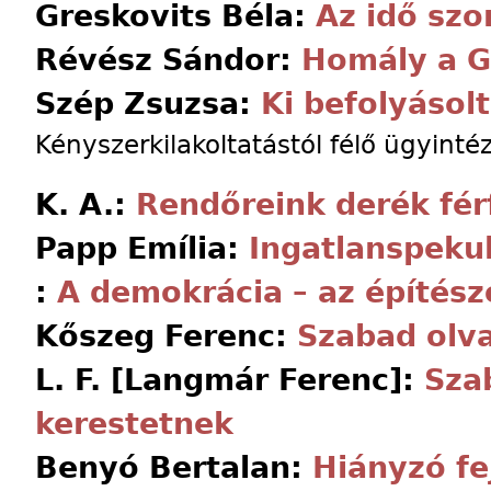
Greskovits Béla:
Az idő szo
Révész Sándor:
Homály a Ge
Szép Zsuzsa:
Ki befolyásol
Kényszerkilakoltatástól félő ügyinté
K. A.:
Rendőreink derék fér
Papp Emília:
Ingatlanspeku
:
A demokrácia – az építész
Kőszeg Ferenc:
Szabad olva
L. F. [Langmár Ferenc]:
Szab
kerestetnek
Benyó Bertalan:
Hiányzó fe