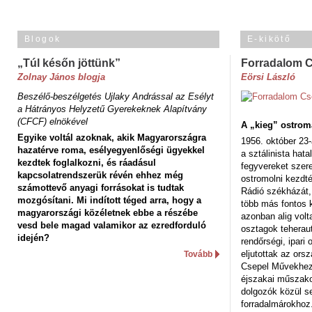
Blogok
E-kikötő
„Túl későn jöttünk”
Forradalom 
Zolnay János blogja
Eörsi László
Beszélő-beszélgetés Ujlaky Andrással az Esélyt
a Hátrányos Helyzetű Gyerekeknek Alapítvány
(CFCF) elnökével
A „kieg” ostrom
Egyike voltál azoknak, akik Magyarországra
1956. október 23-
hazatérve roma, esélyegyenlőségi ügyekkel
a sztálinista hat
kezdtek foglalkozni, és ráadásul
fegyvereket szere
kapcsolatrendszerük révén ehhez még
ostromolni kezdt
számottevő anyagi forrásokat is tudtak
Rádió székházát,
mozgósítani. Mi indított téged arra, hogy a
több más fontos 
magyarországi közéletnek ebbe a részébe
azonban alig volt
vesd bele magad valamikor az ezredforduló
osztagok teheraut
idején?
rendőrségi, ipar
eljutottak az ors
Tovább
Csepel Művekhez 
éjszakai műszakot
dolgozók közül s
forradalmárokhoz.