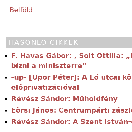
Belföld
HASONLÓ CIKKEK
F. Havas Gábor: , Solt Ottilia: 
bízni a miniszterre”
-up- [Upor Péter]: A Ló utcai k
előprivatizációval
Révész Sándor: Műholdfény
Eörsi János: Centrumpárti zász
Révész Sándor: A Szent István