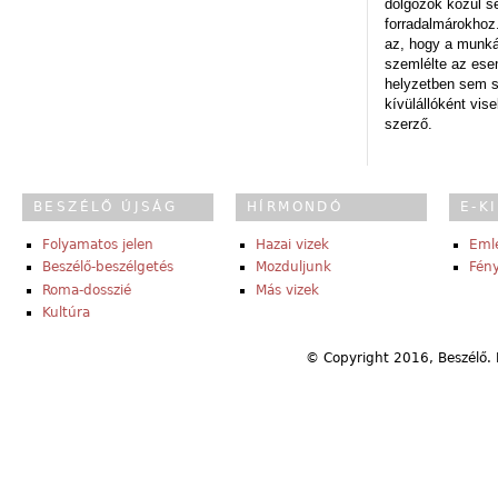
dolgozók közül s
forradalmárokhoz.
az, hogy a munk
szemlélte az es
helyzetben sem s
kívülállóként vise
szerző.
BESZÉLŐ ÚJSÁG
HÍRMONDÓ
E-K
Folyamatos jelen
Hazai vizek
Eml
Beszélő-beszélgetés
Mozduljunk
Fény
Roma-dosszié
Más vizek
Kultúra
© Copyright 2016, Beszélő. 