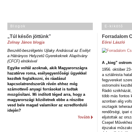
Blogok
E-kikötő
„Túl későn jöttünk”
Forradalom 
Zolnay János blogja
Eörsi László
Beszélő-beszélgetés Ujlaky Andrással az Esélyt
a Hátrányos Helyzetű Gyerekeknek Alapítvány
(CFCF) elnökével
A „kieg” ostrom
Egyike voltál azoknak, akik Magyarországra
1956. október 23-
hazatérve roma, esélyegyenlőségi ügyekkel
a sztálinista hat
kezdtek foglalkozni, és ráadásul
fegyvereket szere
kapcsolatrendszerük révén ehhez még
ostromolni kezdt
számottevő anyagi forrásokat is tudtak
Rádió székházát,
mozgósítani. Mi indított téged arra, hogy a
több más fontos 
magyarországi közéletnek ebbe a részébe
azonban alig volt
vesd bele magad valamikor az ezredforduló
osztagok teheraut
idején?
rendőrségi, ipar
eljutottak az ors
Tovább
Csepel Művekhez 
éjszakai műszakot