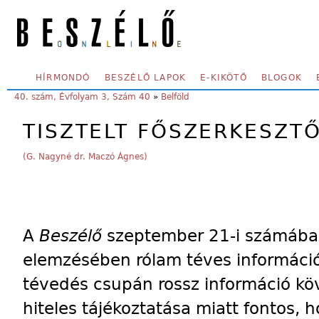
Skip to main content
SECONDARY MENU
HÍRMONDÓ
BESZÉLŐ LAPOK
E-KIKÖTŐ
BLOGOK
YOU ARE HERE:
40. szám, Évfolyam 3, Szám 40
»
Belföld
TISZTELT FŐSZERKESZTŐ
(G. Nagyné dr. Maczó Ágnes)
A
Beszélő
szeptember 21-i számába
elemzésében rólam téves információt
tévedés csupán rossz információ kö
hiteles tájékoztatása miatt fontos, h