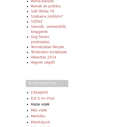
Roma-dosszié
Romák és politika
Solt Ottilia 70
Szabad-e zsidózni?
SZDSZ
Szerzők, szerkesztők,
bloggerek
Szijj Ferenc
piszkozatai
Természetes fények
Történelmi emlékezet
Választás 2014
Vegyes vágott
HÍRROVATOK
Cikkajánló
Ezt is mi írtuk
Hazai vizek
Más vizek
Mentőöv
Mozduljunk