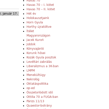
Havas 70
Havas 70 – I. kötet
Havas 70 – II. kötet
. január 17.
Hét év
Holokausztjaink
Horn Gyula
Horthy újratöltve
Ítélet
Magyarországon
Jacek Kuroń
Jobbik
Könyvajánló
Korunk hősei
Kozák Gyula posztok
Levéltári zabrálás
Liberalizmus a 3K-ban
LMPM
Menekültügy
Nekrológ
Oktatáspolitika
op-ed
Összetorlódott idő
Ottilia 70 a FUGA-ban
Párizs 11/13
Quaestor-botrány