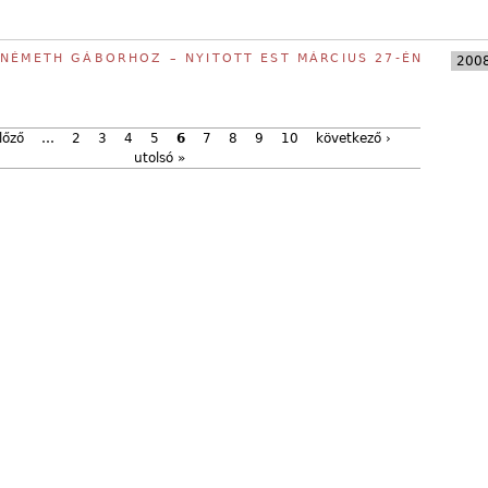
 NÉMETH GÁBORHOZ – NYITOTT EST MÁRCIUS 27-ÉN
2008
lőző
…
2
3
4
5
6
7
8
9
10
következő ›
utolsó »