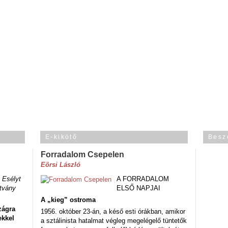
E-kikötő
Besz
Forradalom Csepelen
Eörsi László
 Esélyt
A FORRADALOM
tvány
ELSŐ NAPJAI
A „kieg” ostroma
zágra
1956. október 23-án, a késő esti órákban, amikor
ekkel
a sztálinista hatalmat végleg megelégelő tüntetők