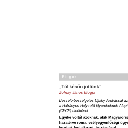
Blogok
„Túl későn jöttünk”
Zolnay János blogja
Beszélő-beszélgetés Ujlaky Andrással az
a Hátrányos Helyzetű Gyerekeknek Alapí
(CFCF) elnökével
Egyike voltál azoknak, akik Magyarors
hazatérve roma, esélyegyenlőségi ügy
kezdtek foglalkozni, és ráadásul