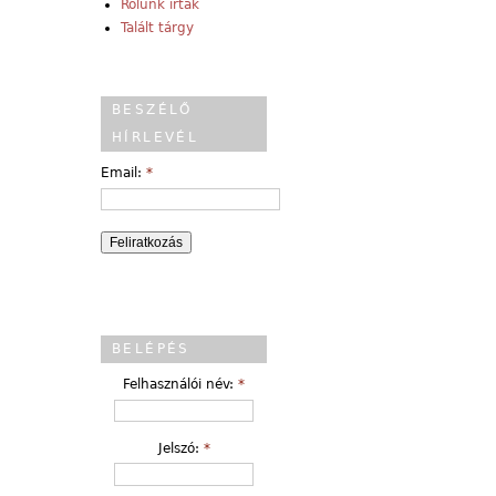
Rólunk írták
Talált tárgy
BESZÉLŐ
HÍRLEVÉL
Email:
*
BELÉPÉS
Felhasználói név:
*
Jelszó:
*