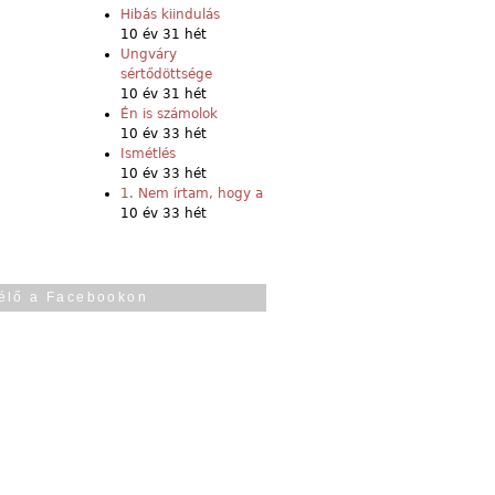
Hibás kiindulás
10 év 31 hét
Ungváry
sértődöttsége
10 év 31 hét
Én is számolok
10 év 33 hét
Ismétlés
10 év 33 hét
1. Nem írtam, hogy a
10 év 33 hét
élő a Facebookon