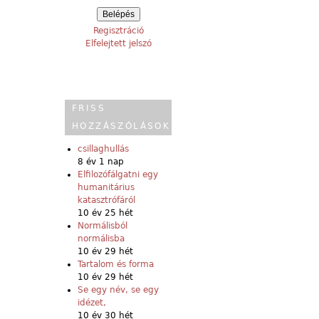
Regisztráció
Elfelejtett jelszó
FRISS
HOZZÁSZÓLÁSOK
csillaghullás
8 év 1 nap
Elfilozófálgatni egy
humanitárius
katasztrófáról
10 év 25 hét
Normálisból
normálisba
10 év 29 hét
Tartalom és forma
10 év 29 hét
Se egy név, se egy
idézet,
10 év 30 hét