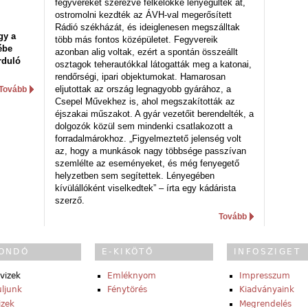
fegyvereket szerezve felkelőkké lényegültek át,
ostromolni kezdték az ÁVH-val megerősített
Rádió székházát, és ideiglenesen megszálltak
gy a
több más fontos középületet. Fegyvereik
ébe
azonban alig voltak, ezért a spontán összeállt
rduló
osztagok teherautókkal látogatták meg a katonai,
rendőrségi, ipari objektumokat. Hamarosan
eljutottak az ország legnagyobb gyárához, a
Tovább
Csepel Művekhez is, ahol megszakították az
éjszakai műszakot. A gyár vezetőit berendelték, a
dolgozók közül sem mindenki csatlakozott a
forradalmárokhoz. „Figyelmeztető jelenség volt
az, hogy a munkások nagy többsége passzívan
szemlélte az eseményeket, és még fenyegető
helyzetben sem segítettek. Lényegében
kívülállóként viselkedtek” – írta egy kádárista
szerző.
Tovább
ONDÓ
E-KIKÖTŐ
INFOSZIGET
vizek
Emléknyom
Impresszum
ljunk
Fénytörés
Kiadványaink
izek
Megrendelés