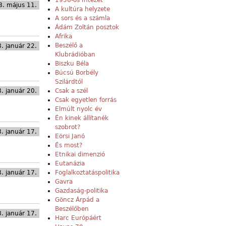
1956-os Intézet
. május 11.
A kultúra helyzete
A sors és a számla
Ádám Zoltán posztok
Afrika
Beszélő a
. január 22.
Klubrádióban
Biszku Béla
Búcsú Borbély
Szilárdtól
. január 20.
Csak a szél
Csak egyetlen forrás
Elmúlt nyolc év
Én kinek állítanék
szobrot?
. január 17.
Eörsi Janó
És most?
Etnikai dimenzió
Eutanázia
. január 17.
Foglalkoztatáspolitika
Gavra
Gazdaság-politika
Göncz Árpád a
Beszélőben
. január 17.
Harc Európáért