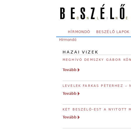
Skip to main content
SECONDARY MENU
HÍRMONDÓ
BESZÉLŐ LAPOK
YOU ARE HERE:
Hírmondó
HAZAI VIZEK
MEGHÍVÓ DEMSZKY GÁBOR KÖ
Tovább
LEVELEK FARKAS PÉTERHEZ – 
Tovább
KÉT BESZÉLŐ-EST A NYITOTT 
Tovább