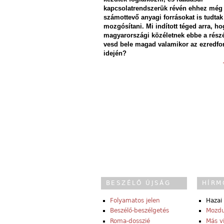
kapcsolatrendszerük révén ehhez még
számottevő anyagi forrásokat is tudtak
mozgósítani. Mi indított téged arra, ho
magyarországi közéletnek ebbe a rész
vesd bele magad valamikor az ezredfo
idején?
BESZÉLŐ ÚJSÁG
HÍRM
Folyamatos jelen
Hazai 
Beszélő-beszélgetés
Mozdu
Roma-dosszié
Más v