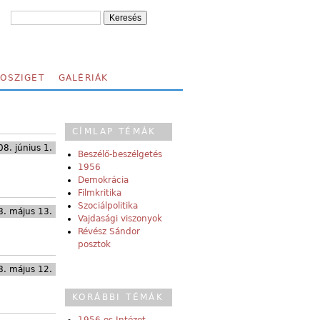
FOSZIGET
GALÉRIÁK
CÍMLAP TÉMÁK
8. június 1.
Beszélő-beszélgetés
1956
Demokrácia
Filmkritika
Szociálpolitika
. május 13.
Vajdasági viszonyok
Révész Sándor
posztok
. május 12.
KORÁBBI TÉMÁK