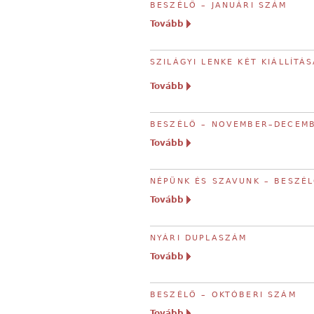
BESZÉLŐ – JANUÁRI SZÁM
Tovább
SZILÁGYI LENKE KÉT KIÁLLÍTÁ
Tovább
BESZÉLŐ – NOVEMBER–DECEMB
Tovább
NÉPÜNK ÉS SZAVUNK – BESZÉ
Tovább
NYÁRI DUPLASZÁM
Tovább
BESZÉLŐ – OKTÓBERI SZÁM
Tovább