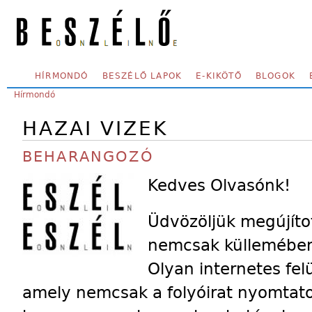
Skip to main content
SECONDARY MENU
HÍRMONDÓ
BESZÉLŐ LAPOK
E-KIKÖTŐ
BLOGOK
YOU ARE HERE:
Hírmondó
HAZAI VIZEK
BEHARANGOZÓ
Kedves Olvasónk!
Üdvözöljük megújíto
nemcsak küllemében,
Olyan internetes felü
amely nemcsak a folyóirat nyomtato