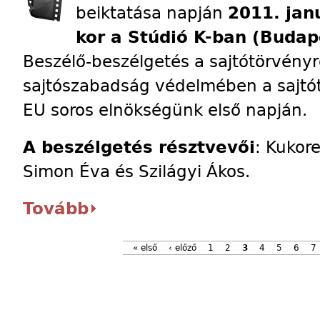
beiktatása napján
2011. jan
kor a Stúdió K-ban (Budape
Beszélő-beszélgetés a sajtótörvényrő
sajtószabadság védelmében a sajtó
EU soros elnökségünk első napján.
A beszélgetés résztvevői
: Kukore
Simon Éva és Szilágyi Ákos.
Tovább
« első
‹ előző
1
2
3
4
5
6
7