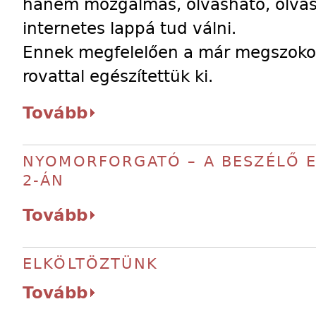
hanem mozgalmas, olvasható, olvasa
internetes lappá tud válni.
Ennek megfelelően a már megszokott
rovattal egészítettük ki.
Tovább
NYOMORFORGATÓ – A BESZÉLŐ E
2-ÁN
Tovább
ELKÖLTÖZTÜNK
Tovább