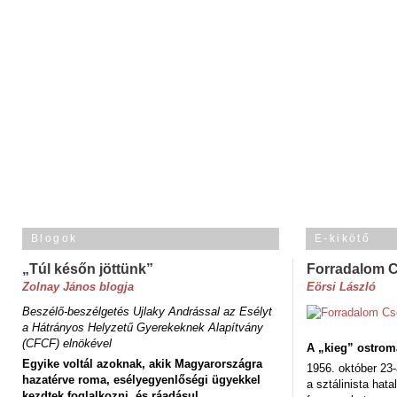
Blogok
E-kikötő
„Túl későn jöttünk”
Forradalom 
Zolnay János blogja
Eörsi László
Beszélő-beszélgetés Ujlaky Andrással az Esélyt
a Hátrányos Helyzetű Gyerekeknek Alapítvány
(CFCF) elnökével
A „kieg” ostrom
Egyike voltál azoknak, akik Magyarországra
1956. október 23-
hazatérve roma, esélyegyenlőségi ügyekkel
a sztálinista hat
kezdtek foglalkozni, és ráadásul