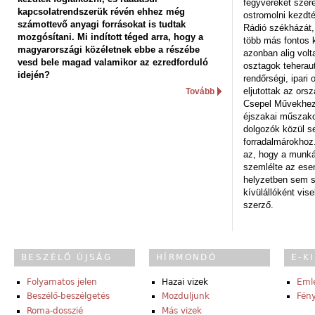
fegyvereket szere
kapcsolatrendszerük révén ehhez még
ostromolni kezdt
számottevő anyagi forrásokat is tudtak
Rádió székházát,
mozgósítani. Mi indított téged arra, hogy a
több más fontos 
magyarországi közéletnek ebbe a részébe
azonban alig volt
vesd bele magad valamikor az ezredforduló
osztagok teheraut
idején?
rendőrségi, ipar
eljutottak az ors
Tovább
Csepel Művekhez 
éjszakai műszakot
dolgozók közül s
forradalmárokhoz.
az, hogy a munk
szemlélte az es
helyzetben sem s
kívülállóként vise
szerző.
BESZÉLŐ ÚJSÁG
HÍRMONDÓ
E-K
Folyamatos jelen
Hazai vizek
Eml
Beszélő-beszélgetés
Mozduljunk
Fény
Roma-dosszié
Más vizek