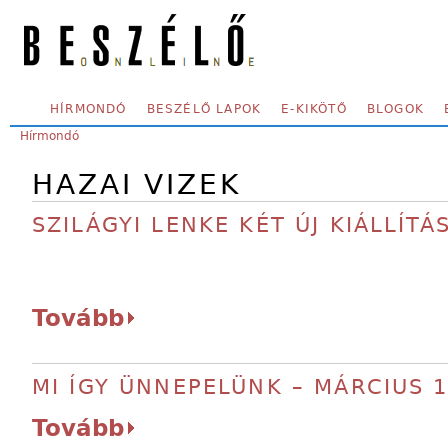
Skip to main content
SECONDARY MENU
HÍRMONDÓ
BESZÉLŐ LAPOK
E-KIKÖTŐ
BLOGOK
YOU ARE HERE:
Hírmondó
HAZAI VIZEK
SZILÁGYI LENKE KÉT ÚJ KIÁLLÍTÁ
Tovább
MI ÍGY ÜNNEPELÜNK – MÁRCIUS 
Tovább