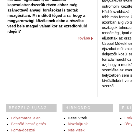
fegyvereket szere
kapcsolatrendszerük révén ehhez még
ostromolni kezdt
számottevő anyagi forrásokat is tudtak
Rádió székházát,
mozgósítani. Mi indított téged arra, hogy a
több más fontos 
magyarországi közéletnek ebbe a részébe
azonban alig volt
vesd bele magad valamikor az ezredforduló
osztagok teheraut
idején?
rendőrségi, ipar
eljutottak az ors
Tovább
Csepel Művekhez 
éjszakai műszakot
dolgozók közül s
forradalmárokhoz.
az, hogy a munk
szemlélte az es
helyzetben sem s
kívülállóként vise
szerző.
BESZÉLŐ ÚJSÁG
HÍRMONDÓ
E-K
Folyamatos jelen
Hazai vizek
Eml
Beszélő-beszélgetés
Mozduljunk
Fény
Roma-dosszié
Más vizek