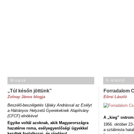
Blogok
E-kikötő
„Túl későn jöttünk”
Forradalom 
Zolnay János blogja
Eörsi László
Beszélő-beszélgetés Ujlaky Andrással az Esélyt
a Hátrányos Helyzetű Gyerekeknek Alapítvány
(CFCF) elnökével
A „kieg” ostrom
Egyike voltál azoknak, akik Magyarországra
1956. október 23-
hazatérve roma, esélyegyenlőségi ügyekkel
a sztálinista hat
kezdtek foglalkozni, és ráadásul