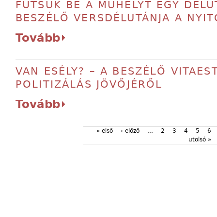
FŰTSÜK BE A MŰHELYT EGY DÉLU
BESZÉLŐ VERSDÉLUTÁNJA A NYI
Tovább
VAN ESÉLY? – A BESZÉLŐ VITAEST
POLITIZÁLÁS JÖVŐJÉRŐL
Tovább
« első
‹ előző
…
2
3
4
5
6
utolsó »