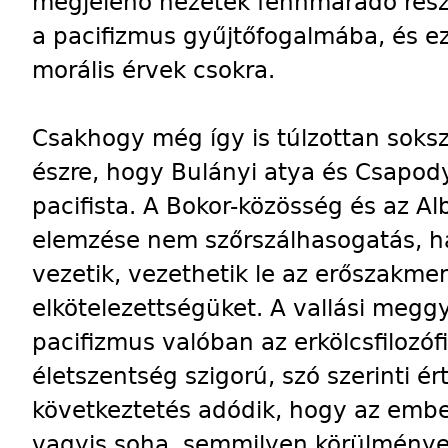
megjelenő nézetek fennmaradó rész
a pacifizmus gyűjtőfogalmába, és ez
morális érvek csokra.
Csakhogy még így is túlzottan soksz
észre, hogy Bulányi atya és Csapo
pacifista. A Bokor-közösség és az Al
elemzése nem szőrszálhasogatás, h
vezetik, vezethetik le az erőszakme
elkötelezettségüket. A vallási megg
pacifizmus valóban az erkölcsfilozó
életszentség szigorú, szó szerinti é
következtetés adódik, hogy az ember
vagyis soha, semmilyen körülmény