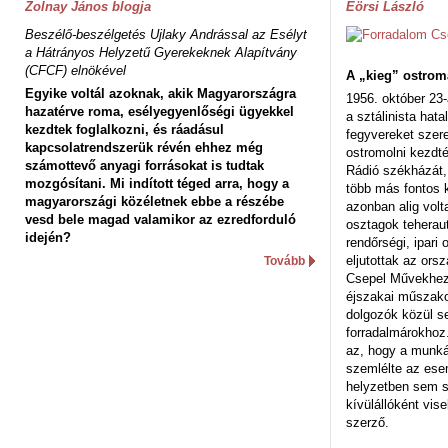
Zolnay János blogja
Eörsi László
Beszélő-beszélgetés Ujlaky Andrással az Esélyt
a Hátrányos Helyzetű Gyerekeknek Alapítvány
(CFCF) elnökével
A „kieg” ostrom
Egyike voltál azoknak, akik Magyarországra
1956. október 23-
hazatérve roma, esélyegyenlőségi ügyekkel
a sztálinista hat
kezdtek foglalkozni, és ráadásul
fegyvereket szere
kapcsolatrendszerük révén ehhez még
ostromolni kezdt
számottevő anyagi forrásokat is tudtak
Rádió székházát,
mozgósítani. Mi indított téged arra, hogy a
több más fontos 
magyarországi közéletnek ebbe a részébe
azonban alig volt
vesd bele magad valamikor az ezredforduló
osztagok teheraut
idején?
rendőrségi, ipar
eljutottak az ors
Tovább
Csepel Művekhez 
éjszakai műszakot
dolgozók közül s
forradalmárokhoz.
az, hogy a munk
szemlélte az es
helyzetben sem s
kívülállóként vise
szerző.