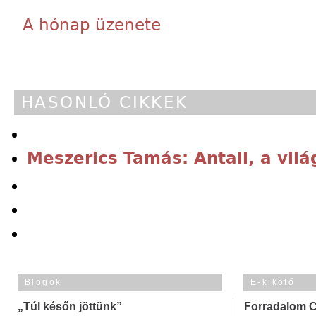
A hónap üzenete
HASONLÓ CIKKEK
Meszerics Tamás: Antall, a vilá
Blogok
E-kikötő
„Túl későn jöttünk”
Forradalom 