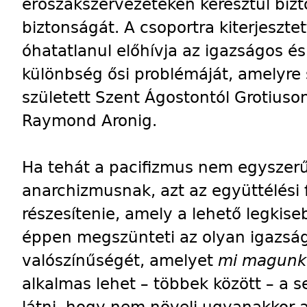
erőszakszervezeteken keresztül bizto
biztonságát. A csoportra kiterjeszt
óhatatlanul előhívja az igazságos és
különbség ősi problémáját, amelyre 
született Szent Ágostontól Grotiuso
Raymond Aronig.
Ha tehát a pacifizmus nem egyszer
anarchizmusnak, azt az együttélési 
részesítenie, amely a lehető legkis
éppen megszünteti az olyan igazsá
valószínűségét, amelyet
mi magunk
alkalmas lehet – többek között – a
látni, hogy nem növeli ugyanakkor 