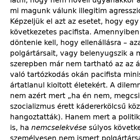
mi magunk válunk illegitim agresszi
Képzeljük el azt az esetet, hogy eg
következetes pacifista. Amennyiben
döntenie kell, hogy ellenállásra – aza
polgártársait, vagy belenyugszik a m
szerepben már nem tartható az az ál
való tartózkodás okán pacifista min
ártatlanul kioltott életekért. A dile
nem azért mert „ha én nem, megcsin
szocializmus érett kádererkölcsű kö
hangoztatták). Hanem mert a politiku
is, ha
nemcselekvése
súlyos követke
személyesen nem ismert polgártársai