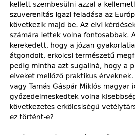
kellett szembesülni azzal a kellemet
szuverenitás igazi feladása az Euró
következik majd be. Az elvi kérdés
számára lettek volna fontosabbak. A 
kerekedett, hogy a józan gyakorlati
átgondolt, erkölcsi természetű meg
pedig mintha azt sugallná, hogy a p
elveket mellőző praktikus érveknek. 
vagy Tamás Gáspár Miklós magyar i
győzedelmeskedtek volna kisebbség
következetes erkölcsiségű vetélytárs
ez történt-e?