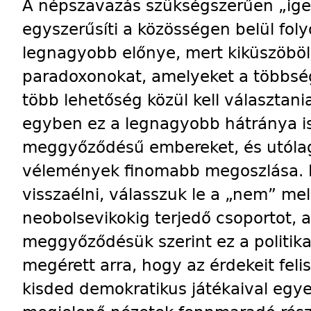
A népszavazás szükségszerűen „ig
egyszerűsíti a közösségen belül folyó
legnagyobb előnye, mert kiküszöböli
paradoxonokat, amelyeket a többségi
több lehetőség közül kell választani
egyben ez a legnagyobb hátránya is.
meggyőződésű embereket, és utólag
vélemények finomabb megoszlása. 
visszaélni, válasszuk le a „nem” mell
neobolsevikokig terjedő csoportot, a
meggyőződésük szerint ez a politikai
megérett arra, hogy az érdekeit fel
kisded demokratikus játékaival egy