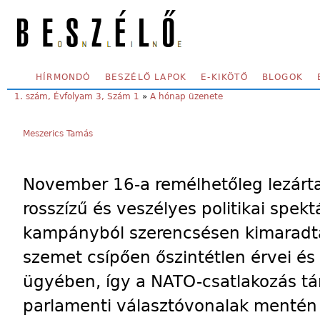
Skip to main content
SECONDARY MENU
HÍRMONDÓ
BESZÉLŐ LAPOK
E-KIKÖTŐ
BLOGOK
YOU ARE HERE:
1. szám, Évfolyam 3, Szám 1
»
A hónap üzenete
Meszerics Tamás
November 16-a remélhetőleg lezárta
rosszízű és veszélyes politikai spe
kampányból szerencsésen kimaradta
szemet csípően őszintétlen érvei és 
ügyében, így a NATO-csatlakozás tá
parlamenti választóvonalak mentén 