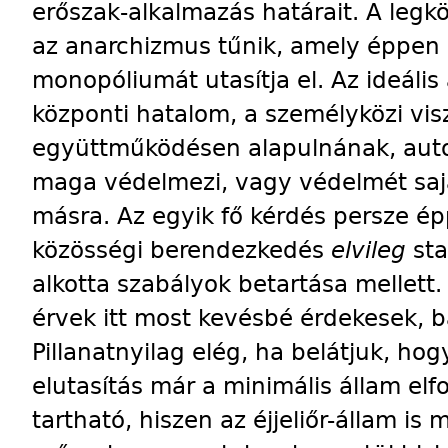
erőszak-alkalmazás határait. A le
az anarchizmus tűnik, amely éppen 
monopóliumát utasítja el. Az ideáli
központi hatalom, a személyközi vi
együttműködésen alapulnának, auto
maga védelmezi, vagy védelmét sajá
másra. Az egyik fő kérdés persze ép
közösségi berendezkedés
elvileg
sta
alkotta szabályok betartása mellett
érvek itt most kevésbé érdekesek, b
Pillanatnyilag elég, ha belátjuk, hog
elutasítás már a minimális állam e
tartható, hiszen az éjjeliőr-állam i