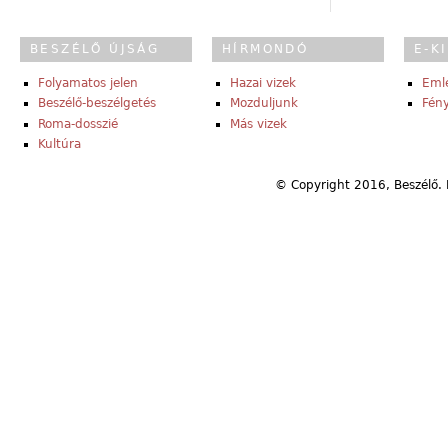
BESZÉLŐ ÚJSÁG
HÍRMONDÓ
E-K
Folyamatos jelen
Hazai vizek
Eml
Beszélő-beszélgetés
Mozduljunk
Fény
Roma-dosszié
Más vizek
Kultúra
© Copyright 2016, Beszélő. 