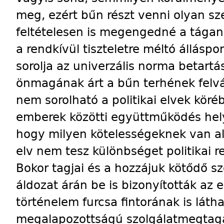
meg, ezért bűn részt venni olyan s
feltételesen is megengedné a tágan 
a rendkívül tiszteletre méltó álláspo
sorolja az univerzális norma betart
önmagának árt a bűn terhének felvál
nem sorolható a politikai elvek köré
emberek közötti együttműködés hely
hogy milyen kötelességeknek van al
elv nem tesz különbséget politikai r
Bokor tagjai és a hozzájuk kötődő 
áldozat árán be is bizonyították az 
történelem furcsa fintorának is látha
megalapozottságú szolgálatmegtaga