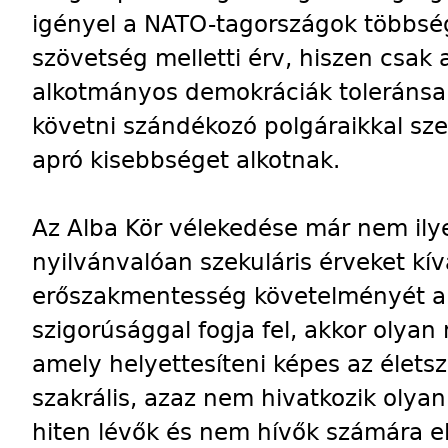
igényel a NATO-tagországok többs
szövetség melletti érv, hiszen csak
alkotmányos demokráciák toleránsa
követni szándékozó polgáraikkal sze
apró kisebbséget alkotnak.
Az Alba Kör vélekedése már nem ily
nyilvánvalóan szekuláris érveket kí
erőszakmentesség követelményét a
szigorúsággal fogja fel, akkor olyan 
amely helyettesíteni képes az élet
szakrális, azaz nem hivatkozik olya
hiten lévők és nem hívők számára el