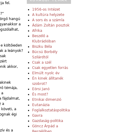
KORÁBBI TÉMÁK
a fel.
1956-os Intézet
t?”
A kultúra helyzete
 dörgő hangú
A sors és a számla
Ugyanakkor a
Ádám Zoltán posztok
gszólalhat,
Afrika
Beszélő a
Klubrádióban
 e költőieden
Biszku Béla
tak a leányok?
Búcsú Borbély
csak
Szilárdtól
zért
Csak a szél
nik akkor,
Csak egyetlen forrás
Elmúlt nyolc év
Én kinek állítanék
 akinek
szobrot?
rő témája,
Eörsi Janó
 a
És most?
a fájdalmat,
Etnikai dimenzió
z a
Eutanázia
követi, a
Foglalkoztatáspolitika
lognak égi
Gavra
Gazdaság-politika
Göncz Árpád a
zív és a
Beszélőben