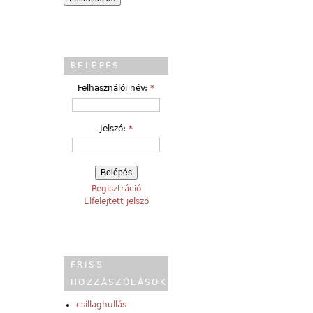
BELÉPÉS
Felhasználói név:
*
Jelszó:
*
Regisztráció
Elfelejtett jelszó
FRISS
HOZZÁSZÓLÁSOK
csillaghullás