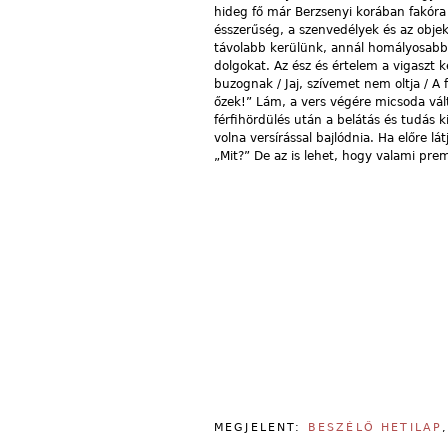
hideg fő már Berzsenyi korában fakóra 
ésszerűség, a szenvedélyek és az objekt
távolabb kerülünk, annál homályosabban
dolgokat. Az ész és értelem a vigaszt
buzognak / Jaj, szívemet nem oltja / A 
őzek!” Lám, a vers végére micsoda vál
férfihördülés után a belátás és tudás k
volna versírással bajlódnia. Ha előre l
„Mit?” De az is lehet, hogy valami p
MEGJELENT:
BESZÉLŐ HETILAP