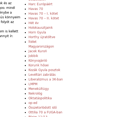
ok és az
Harc Európáért
gos: minél
Havas 70
fénybe a
Havas 70 – I. kötet
„Bús könnyeim
Havas 70 – II. kötet
folyót az
Hét év
Holokausztjaink
m is kellett
Horn Gyula
nnyit ír:
Horthy újratöltve
Ítélet
Magyarországon
Jacek Kuroń
Jobbik
Könyvajánló
Korunk hősei
Kozák Gyula posztok
Levéltári zabrálás
Liberalizmus a 3K-ban
LMPM
Menekültügy
Nekrológ
Oktatáspolitika
op-ed
Összetorlódott idő
Ottilia 70 a FUGA-ban