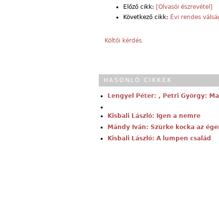
Előző cikk:
[Olvasói észrevétel]
Következő cikk:
Évi rendes válsá
Költői kérdés
HASONLÓ CIKKEK
Lengyel Péter: , Petri György: M
Kisbali László: Igen a nemre
Mándy Iván: Szürke kocka az ége
Kisbali László: A lumpen család