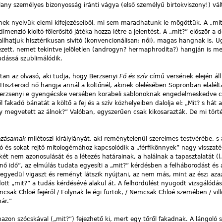
any személyes bizonyosság iránti vágya (első személyű birtokviszony!) váltj
ek nyelvük elemi kifejezéseiből, mi sem maradhatunk le mögöttük. A „mi
menzió kioltó-fölerősítő játéka hozza létre a jelentést. A „mit?” először a
hallhatjuk hisztérikusan sivító (konvencionálisan: női), magas hangnak is. 
ett, nemet tekintve jelöletlen (androgyn? hermaphrodita?) hangján is me
udássá szublimálódik.
an az olvasó, aki tudja, hogy Berzsenyi
Fő és szív
című versének elején áll
! Hiszteroid nő hangja annál a költőnél, akinek ölelésében Sopronban elalél
erzsenyi e gyengécske versében korabeli sablonoknak engedelmeskedve 
fakadó bánatát a költő a fej és a szív közhelyeiben dalolja el: „Mit? s hát a
y megvetett az álnok?” Valóban, egyszerűen csak kikosarazták. De mi törté
ozásainak
milétoszi királylányát, aki reménytelenül szerelmes testvérébe, s
 és sokat rejtő mitologémához kapcsolódik a „férfikönnyek” nagy visszaté
két nem azonosulását és a létezés határainak, a halálnak a tapasztalatát (l.
nő idő”, az elmúlás tudata egyesíti a „mit?” kérdésben a felháborodást és 
 egyedül vigaszt és reményt látszik nyújtani, az nem más, mint az ész: aza
t „mit?” a tudás kérdésévé alakul át. A felhördülést nyugodt vizsgálódás 
emcsak Chloé fejéről / Folynak le égi fürtök, / Nemcsak Chloé szemében / vil
ár.”
zon szócskával („mit?”) fejezhető ki, mert egy tőről fakadnak. A lángoló s