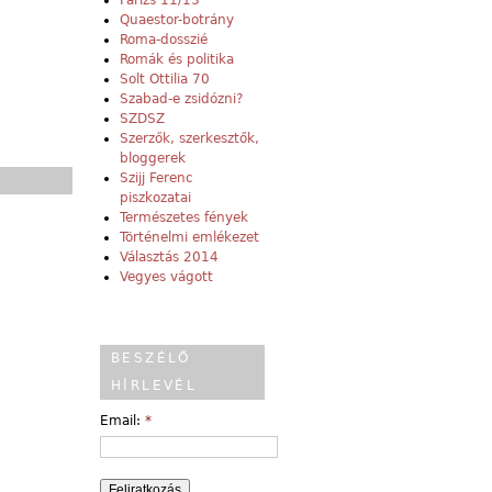
Párizs 11/13
Quaestor-botrány
Roma-dosszié
Romák és politika
Solt Ottilia 70
Szabad-e zsidózni?
SZDSZ
Szerzők, szerkesztők,
bloggerek
Szijj Ferenc
piszkozatai
Természetes fények
Történelmi emlékezet
Választás 2014
Vegyes vágott
BESZÉLŐ
HÍRLEVÉL
Email:
*