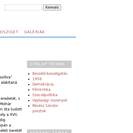
FOSZIGET
GALÉRIÁK
CÍMLAP TÉMÁK
Beszélő-beszélgetés
szólva”
1956
 alakítaná
Demokrácia
Filmkritika
Szociálpolitika
eredetét, s
Vajdasági viszonyok
 Molnár
Révész Sándor
ón óta tudott
posztok
ely a XVII.
edig
upán a
életi keretét