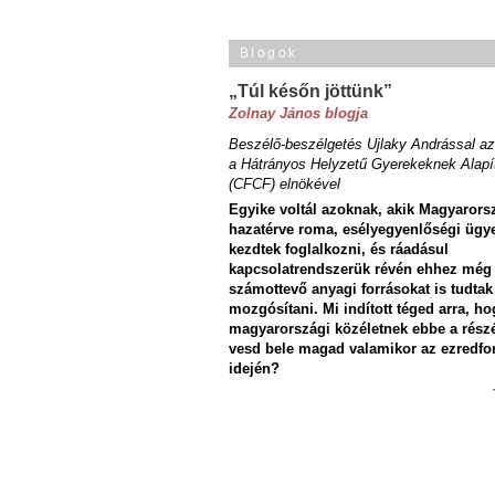
Blogok
„Túl későn jöttünk”
Zolnay János blogja
Beszélő-beszélgetés Ujlaky Andrással az
a Hátrányos Helyzetű Gyerekeknek Alapí
(CFCF) elnökével
Egyike voltál azoknak, akik Magyarors
hazatérve roma, esélyegyenlőségi ügy
kezdtek foglalkozni, és ráadásul
kapcsolatrendszerük révén ehhez még
számottevő anyagi forrásokat is tudtak
mozgósítani. Mi indított téged arra, ho
magyarországi közéletnek ebbe a rész
vesd bele magad valamikor az ezredfo
idején?