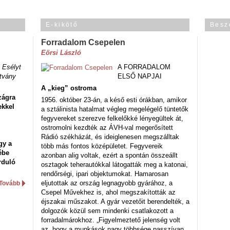
E-kikötő
Besz
Forradalom Csepelen
Eörsi László
 Esélyt
A FORRADALOM
tvány
ELSŐ NAPJAI
A „kieg” ostroma
zágra
1956. október 23-án, a késő esti órákban, amikor
ekkel
a sztálinista hatalmat végleg megelégelő tüntetők
fegyvereket szerezve felkelőkké lényegültek át,
ostromolni kezdték az ÁVH-val megerősített
Rádió székházát, és ideiglenesen megszálltak
gy a
több más fontos középületet. Fegyvereik
ébe
azonban alig voltak, ezért a spontán összeállt
rduló
osztagok teherautókkal látogatták meg a katonai,
rendőrségi, ipari objektumokat. Hamarosan
eljutottak az ország legnagyobb gyárához, a
Tovább
Csepel Művekhez is, ahol megszakították az
éjszakai műszakot. A gyár vezetőit berendelték, a
dolgozók közül sem mindenki csatlakozott a
forradalmárokhoz. „Figyelmeztető jelenség volt
az, hogy a munkások nagy többsége passzívan