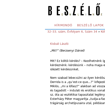
Skip to main content
SECONDARY MENU
HÍRMONDÓ
BESZÉLŐ LAPOK
YOU ARE HERE:
32–33. szám, Évfolyam 6, Szám 34
»
Köl
Kisbali László
„Mit?” (Berzsenyi Dániel)
Mit? Ez költői kérdés? – Kezdhetnénk í
kérdeznénk: kérdésünk – noha maga egy
idézett kérdésünket.
Nem szabad lebecsülni az ilyen kérdősz
Derrida is a „qu’est-ce que…?” kifejezé
Miklós, „mi a lófasz?” alakban ad vissz
és tagadott – indulati és erotikus von
sz. óta az esztétikai tapasztalat leglén
Esterházy Péter magyarítja „tudja-a-
trágárság archetípusaira utal, példásan