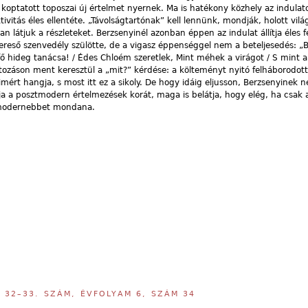
koptatott toposzai új értelmet nyernek. Ma is hatékony közhely az indulat
ivitás éles ellentéte. „Távolságtartónak” kell lennünk, mondják, holott vilá
 látjuk a részleteket. Berzsenyinél azonban éppen az indulat állítja éles 
 kereső szenvedély szülötte, de a vigasz éppenséggel nem a beteljesedés: 
fő hideg tanácsa! / Édes Chloém szeretlek, Mint méhek a virágot / S mint a 
tozáson ment keresztül a „mit?” kérdése: a költeményt nyitó felháborodott
imért hangja, s most itt ez a sikoly. De hogy idáig eljusson, Berzsenyinek ne
átja a posztmodern értelmezések korát, maga is belátja, hogy elég, ha csak a
remodernebbet mondana.
,
32–33. SZÁM, ÉVFOLYAM 6, SZÁM 34