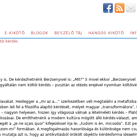
E-KIKÖTŐ
BLOGOK
BESZÉLŐ TÁJ
HANGOS KIKÖTŐ
IN
tői kérdés
gy is. De kérdezhetnénk Berzsenyivel is:
„Mit?” S
mivel ekkor „Berzsenyivel 
általán nem költői kérdés – pusztán az idézés erejével nyomban költőivé
avakat. Heidegger a „mi az a…” szerkezetben véli megtalálni a metafizika 
sben leli fel a filozófia alapító kérdését, melyet magyar „transzformátora”,
a – nagyon helyesen, hiszen így világossá válnak a lételméleti kérdés – Plat
atkozásai. De említhetnénk a modern kultúra mögött álló kérdés-választ, am
yegét a „je ne sçais quoi” kifejezéssel írja le: „tudom is én, micsoda”. Ezt p
faszom-mi” formában. A megfogalmazás hasonlósága és különbsége nem cs
 mutatja azt is, hogy az antikvitásból örökölt objektív kérdésforma ideaelm