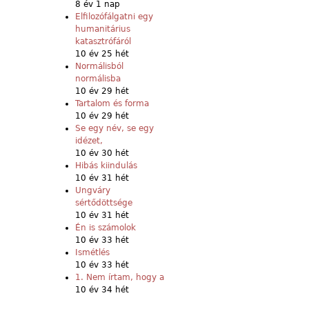
8 év 1 nap
Elfilozófálgatni egy
humanitárius
katasztrófáról
10 év 25 hét
Normálisból
normálisba
10 év 29 hét
Tartalom és forma
10 év 29 hét
Se egy név, se egy
idézet,
10 év 30 hét
Hibás kiindulás
10 év 31 hét
Ungváry
sértődöttsége
10 év 31 hét
Én is számolok
10 év 33 hét
Ismétlés
10 év 33 hét
1. Nem írtam, hogy a
10 év 34 hét