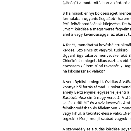
(„lóság”) a modernitásban a kérdező al
S ha mások ennyi bölcsességet meríten
formulában ugyanis (legalább) három di
férfi felháborodásának kifejezése. De 
„mit?” kérdése a megismerés fegyelmez
ahol a vágy kíváncsisággá, az akarat t
A fenét, mondhatná kevésbé szublimált
kérdés. Szó sincs itt vágyról, tudásról
Ugyan! Egy takaros menyecske, akit B
Chloéként emleget, kikosarazta, s ebből 
epesszem / Éltem tűnő tavaszát, / Hog
ha kikosaraznak valakit?
A vers Byblist emlegeti, Ovidius
Átvált
könnyeiből forrás támad. E sokatmondó
amely Berzsenyinél egyszerre jelenti a 
Barátnémhoz
című nagy verset). A „tű
„a lélek dühét” és a szív keservét. Ami
felháborodásban és félelemben kimondot
vágy kihűl, a tekintet élessé válik: „N
tegzek! / Menj, menj! szabad vagyok m
A szenvedély és a tudás kérdése ugyana