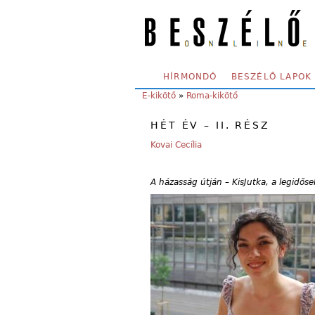
Skip to main content
SECONDARY MENU
HÍRMONDÓ
BESZÉLŐ LAPOK
YOU ARE HERE:
E-kikötő
»
Roma-kikötő
HÉT ÉV – II. RÉSZ
Kovai Cecília
A házasság útján – KisJutka, a legidős