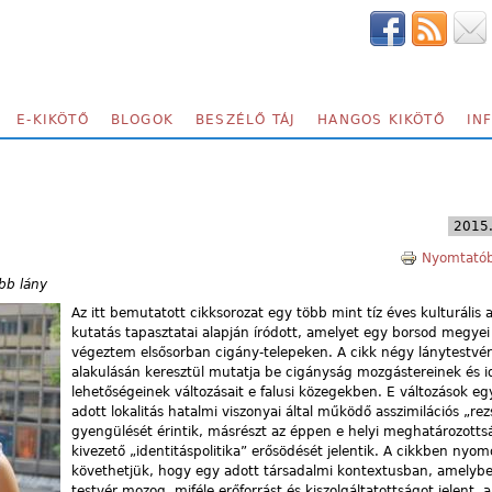
E-KIKÖTŐ
BLOGOK
BESZÉLŐ TÁJ
HANGOS KIKÖTŐ
IN
2015.
Nyomtatób
ebb lány
Az itt bemutatott cikksorozat egy több mint tíz éves kulturális 
kutatás tapasztatai alapján íródott, amelyet egy borsod megyei
végeztem elsősorban cigány-telepeken. A cikk négy lánytestvé
alakulásán keresztül mutatja be cigányság mozgástereinek és id
lehetőségeinek változásait e falusi közegekben. E változások eg
adott lokalitás hatalmi viszonyai által működő asszimilációs „re
gyengülését érintik, másrészt az éppen e helyi meghatározotts
kivezető „identitáspolitika” erősödését jelentik. A cikkben nyo
követhetjük, hogy egy adott társadalmi kontextusban, amelyb
testvér mozog, miféle erőforrást és kiszolgáltatottságot jelent, 