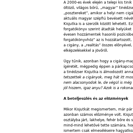
A 2000-es évek elején a telepi kis tinik
öltöző, világos bőrű, „magyar” tinédzs
„posztereket”, amikor a helyi nem cig
aktuális magyar szépfiú bevésett névét 
Kisjutka is a szerzők között lehetett.
forgatókönyv szerint átadták helyüket 
évesen hozzámentek hasonló pozícióbe
forgatókönyvhöz” az is hozzátartozott,
a cigány, a „realitás” összes előnyével
elképzelésekkel a jövőről.
Úgy tűnik, azonban hogy a cigány-magyar
ígéretét, mégpedig éppen a párkapcsol
a tinédzser Kisjutka is álmodozott anna
tetszettek a cigányok, meg hát itt mo
nem alacsonyodok le, de végül is még 
jól hiszem, igaz anyu? Azok is a rokona
A beteljesülés és az előzmények
Mikor Kisjutkát megismertem, már pár 
azonban számos előzménye volt. Kisjutk
osztályba járt, lakhelye, fehér bőre é
mind-mind lehetővé tette számára, hog
ismertem csak elmeséléseire hagyatkozh