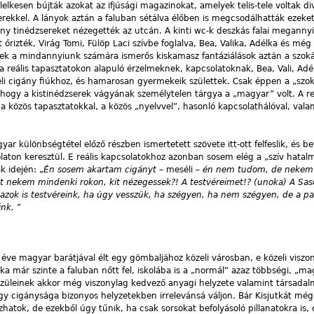
 lelkesen bújták azokat az ifjúsági magazinokat, amelyek telis-tele voltak d
erekkel. A lányok aztán a faluban sétálva élőben is megcsodálhatták ezeket
ány tinédzsereket nézegették az utcán. A kinti wc-k deszkás falai meganny
őrizték, Virág Tomi, Fülöp Laci szívbe foglalva, Bea, Valika, Adélka és még
 Ezek a mindannyiunk számára ismerős kiskamasz fantáziálások aztán a szok
a reális tapasztatokon alapuló érzelmeknek, kapcsolatoknak, Bea, Vali, Ad
li cigány fiúkhoz, és hamarosan gyermekeik születtek. Csak éppen a „szo
 hogy a kistinédzserek vágyának személytelen tárgya a „magyar” volt. A re
, a közös tapasztatokkal, a közös „nyelvvel”, hasonló kapcsolathálóval, vala
 különbségtétel előző részben ismertetett szövete itt-ott felfeslik, és bete
aton keresztül. E reális kapcsolatokhoz azonban sosem elég a „szív hatal
k idején: „
Én sosem akartam cigányt –
meséli –
én nem tudom, de neke
st nekem mindenki rokon, kit nézegessek?! A testvéreimet!? (unoka) A Sa
azok is testvéreink, ha úgy vesszük, ha szégyen, ha nem szégyen, de a pa
ink.
”
éve magyar barátjával élt egy gömbaljához közeli városban, e közeli viszo
a már szinte a faluban nőtt fel, iskolába is a „normál” azaz többségi, „m
s szüleinek akkor még viszonylag kedvező anyagi helyzete valamint társadal
y cigánysága bizonyos helyzetekben irrelevánsá váljon. Bár Kisjutkát mé
atok, de ezekből úgy tűnik, ha csak sorsokat befolyásoló pillanatokra is, 