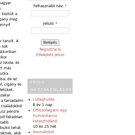
-magyar
Felhasználói név:
*
a
, köztük a
cigány meg
Jelszó:
*
annyit
 tanult. A
m sok
Regisztráció
akkoriban
Elfelejtett jelszó
ikor
 iskola, és
ott más
jutka
ába, de az
FRISS
l, cigány és
letüket.
HOZZÁSZÓLÁSOK
szakai
csillaghullás
 a társadalmi
8 év 1 nap
 családokból
Elfilozófálgatni egy
usz pénzre
humanitárius
kból fakadóan
katasztrófáról
asabb
10 év 25 hét
diszkó tehát
Normálisból
reknek, akik