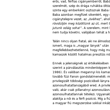
erős, vad, férfias cigányemberről, Babá
szerelmét, szép és drága ruhákba öltözt
szinte egy emberként osztoznak Baba s
Baba azonban megfizet sikeréért, egy d
cigánytelepre vezet, az „övéihez”, ahol
rövidüljön meg közöttünk az út, mert t
jutunk odáig soha
!”. A szerelem, mint 
nem tudja követni, valójában tehát a h
Talán nincs olyan fiatal, aki ne álmodo
ismert, maga is „magyar lányok” után 
megfellebbezhetetlenné, hogy még magy
kamaszok között hatalmas presztízs növ
Ennek a jelenségnek az értékelésében s
szerint a párválasztás mindenképpen ki
1986). És valóban megannyi kis kamasz
tovább fűzi Fanon gondolatmenetét: min
privilegizált többségi pozícióbeli lán
azonosulhatatlanságából ered. A privil
való, akár csak pillanatnyi azonosulás
azonosulhatatlannak tételezi. Ugyanak
alakítja a női és a férfi pozíció. Míg a
a magyar fiú megszerzése sokkal inkáb