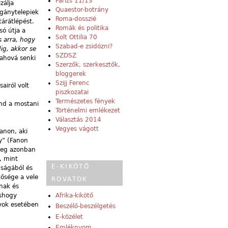
Párizs 11/13
zálja
Quaestor-botrány
igánytelepiek
Roma-dosszié
árátlépést.
Romák és politika
só útja a
Solt Ottilia 70
s arra, hogy
Szabad-e zsidózni?
ig, akkor se
SZDSZ
 ahová senki
Szerzők, szerkesztők,
bloggerek
Szijj Ferenc
airól volt
piszkozatai
Természetes fények
ind a mostani
Történelmi emlékezet
Választás 2014
Vegyes vágott
anon, aki
ny” (Fanon
nbeg azonban
, mint
E-KIKÖTŐ
nságából és
tősége a vele
ROVATOK
nnak és
áshogy
Afrika-kikötő
ányok esetében
Beszélő-beszélgetés
E-közélet
Emléknyom