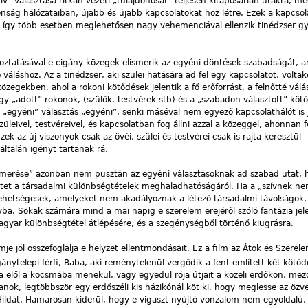
v” választása ritkán vezeti „tulajdonosát” teljesen kitaposatlan utakra, mé
nság hálózataiban, újabb és újabb kapcsolatokat hoz létre. Ezek a kapcsol
, így több esetben meglehetősen nagy vehemenciával ellenzik tinédzser g
goztatásával e cigány közegek elismerik az egyéni döntések szabadságát, a
váláshoz. Az a tinédzser, aki szülei hatására ad fel egy kapcsolatot, volt
zegekben, ahol a rokoni kötődések jelentik a fő erőforrást, a felnőtté válá
gy „adott” rokonok, (szülők, testvérek stb) és a „szabadon választott” kötő
 „egyéni” választás „egyéni”, senki máséval nem egyező kapcsolathálót is 
züleivel, testvéreivel, és kapcsolatban fog állni azzal a közeggel, ahonnan 
ek az új viszonyok csak az övéi, szülei és testvérei csak is rajta keresztül
általán igényt tartanak rá.
lismerése” azonban nem pusztán az egyéni választásoknak ad szabad utat,
ödtet a társadalmi különbségtételek meghaladhatóságáról. Ha a „szívnek ne
 lehetségesek, amelyeket nem akadályoznak a létező társadalmi távolságok,
yba. Sokak számára mind a mai napig e szerelem erejéről szóló fantázia jele
agyar különbségtétel átlépésére, és a szegénységből történő kiugrásra.
je jól összefoglalja e helyzet ellentmondásait. Ez a film az Átok és Szere
igánytelepi férfi, Baba, aki reménytelenül vergődik a fent említett két kötőd
ása elől a kocsmába menekül, vagy egyedül rója útjait a közeli erdőkön, mez
anok, legtöbbször egy erdőszéli kis házikónál köt ki, hogy meglesse az öz
ildát. Hamarosan kiderül, hogy e vigaszt nyújtó vonzalom nem egyoldalú, 