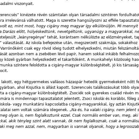
sadalmi viszonyait.
„szerencsés” kinézete révén számtalan olyan társadalmi szintéren fordulhat
a irrelevánsá válhatott. Maga is szerette hangsúlyozni az efféle tapasztato
lt ez, mint most, hogy cigány meg magyar így elkülönüljön. Mi mennyit
 Darázs előtt, hülyéskedtünk, nevetgéltünk, ugyanúgy a magyarokkal, nem
beteljesült „leányregénye” tehát, korántsem nélkülözte az előzményeket, ta
 választását. Az iskola befejezése után, megszerzett szakmája, sokakéhoz
Varrónőként csak egy rövid ideig tudott elhelyezkedni, miután felszámoltá
lását azonban nem a zsebében lévő papír, hanem sokkal inkább felhalmozo
gy közeli gyárban helyezkedett el takarítóként. A munkahelyi közösség ha
munka színtere feloldotta a cigány-magyar különbségtételt, jó kis társaság
ocit.
 lakott, egy hétgyermekes vallásos házaspár hetedik gyermekeként nőtt fe
árban, ahol Kisjutka is állást kapott. Szerencsés találkozásukat több oly
ülírta a cigány-magyar különbségtételt. Zsociék sok gyerekes család révén
mára is mindennapi tapasztalatot jelentett, Zsoci iskolái és korábbi, főleg
iskola- vagy munkatársi kapcsolatba cigány-magyarokkal, így aztán Kisjut
talatai sem voltak számára idegenek. „
Na és, ha valaki cigány, nem jelent
s meg olyan is, nem foglalkoztunk ezzel. Csak normális ember van, meg, ak
al, akik tényleg szint alatt vannak, ők nem foglalkoznak, csak a normális
 aki meg nem azzal, nem, magyarban is vannak olyanok, hogy a legrossza