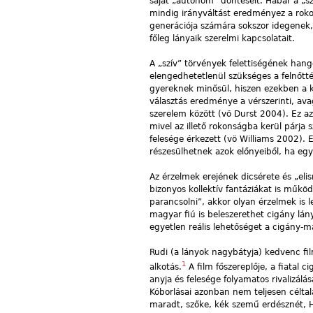
saját „autonóm” döntéseit. Habár a „szí
mindig irányváltást eredményez a roko
generációja számára sokszor idegenek
főleg lányaik szerelmi kapcsolatait.
A „szív” törvények felettiségének han
elengedhetetlenül szükséges a felnőtté 
gyereknek minősül, hiszen ezekben a kö
választás eredménye a vérszerinti, ava
szerelem között (vö Durst 2004). Ez az
mivel az illető rokonságba kerül párja s
felesége érkezett (vö Williams 2002). Ez
részesülhetnek azok előnyeiből, ha egy
Az érzelmek erejének dicsérete és „e
bizonyos kollektív fantáziákat is műk
parancsolni”, akkor olyan érzelmek is
magyar fiú is beleszerethet cigány lán
egyetlen reális lehetőséget a cigány-m
Rudi (a lányok nagybátyja) kedvenc film
1
alkotás.
A film főszereplője, a fiatal c
anyja és felesége folyamatos rivalizál
Kóborlásai azonban nem teljesen céltal
maradt, szőke, kék szemű erdésznét, H