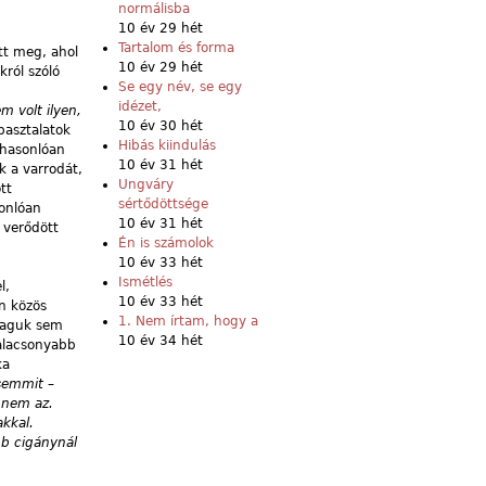
normálisba
10 év 29 hét
Tartalom és forma
ott meg, ahol
10 év 29 hét
król szóló
Se egy név, se egy
idézet,
 volt ilyen,
10 év 30 hét
pasztalatok
Hibás kiindulás
 hasonlóan
10 év 31 hét
k a varrodát,
Ungváry
tt
sértődöttsége
sonlóan
10 év 31 hét
 verődött
Én is számolok
10 év 33 hét
Ismétlés
l,
10 év 33 hét
an közös
1. Nem írtam, hogy a
 maguk sem
10 év 34 hét
 alacsonyabb
ka
 semmit
–
i nem az.
akkal.
bb cigánynál