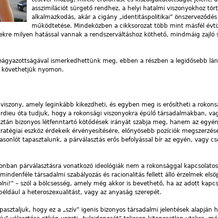
asszimilációt sürgető rendhez, a helyi hatalmi viszonyokhoz tör
alkalmazkodás, akár a cigány „identitáspolitikai” önszerveződés
működtetése. Mindeközben a cikksorozat több mint másfél évti
ekre milyen hatással vannak a rendszerváltáshoz köthető, mindmáig zajló s
beágyazottságával ismerkedhettünk meg, ebben a részben a legidősebb lán
t követhetjük nyomon.
 viszony, amely leginkább kikezdheti, és egyben meg is erősítheti a rokons
urdieu óta tudjuk, hogy a rokonsági viszonyokra épülő társadalmakban, va
tán bizonyos létfenntartó kötődések irányát szabja meg, hanem az egyé
ratégiai eszköz érdekeik érvényesítésére, előnyösebb pozíciók megszerzés
asonlót tapasztalunk, a párválasztás erős befolyással bír az egyén, vagy cs
onban párválasztásra vonatkozó ideológiák nem a rokonsággal kapcsolato
indenféle társadalmi szabályozás és racionalitás fellett álló érzelmek elsöp
lni!
” – szól a bölcsesség, amely még akkor is bevethető, ha az adott kapcs
éldául a heteroszexualitást, vagy az anyaság szerepét.
asztaljuk, hogy ez a „szív” igenis bizonyos társadalmi jelentések alapján