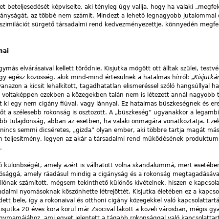
et beteljesedését képviselte, aki tényleg úgy vallja, hogy ha valaki „megfel
ányságát, az többé nem számít. Mindezt a lehető legnagyobb jutalommal d
asszimilációt sürgető társadalmi rend kedvezményezettje, könnyedén megfe
mai
ás elvárásaival kellett törődnie, Kisjutka mögött ott álltak szülei, testvér
 egy egész közösség, akik mind-mind értesülnek a hatalmas hírről: „
Kisjutk
anazon a kicsit lehalkított, tagadhatatlan elismeréssel szóló hangsúllyal ha
 voltaképpen ezekben a közegekben talán nem is létezett annál nagyobb t
tott ki egy nem cigány fiúval, vagy lánnyal. Ez hatalmas büszkeségnek és 
sőt a szélesebb rokonság is osztozott. A „büszkeség” ugyanakkor a legamb
ebb tulajdonság, abban az esetben, ha valaki önmagára vonatkoztatja. Eze
nincs semmi dicséretes, „gizda” olyan ember, aki többre tartja magát má
en teljesítmény, legyen az akár a társadalmi rend működésének produktum
.
ívó különbségét, amely azért is válhatott volna skandalummá, mert esetébe
valósággá, amely ráadásul mindig a cigányság és a rokonság megtagadásáva
llónak számított, mégsem tekinthető különös kivételnek, hiszen e kapcsola
adalmi nyomásoknak köszönhette létrejöttét. Kisjutka életében ez a kapcso
edett bele, így a rokonaival és otthoni cigány közegekkel való kapcsolattar
sjutka 20 éves kora körül már Zsocival lakott a közeli városban, mégis gya
nagymamájához, ami egyet jelentett a tágabb rokonsággal való kapcsolattart