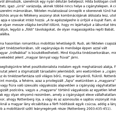
ról álmodozik, szerelmük egy nyári délután beteljesül. Hilda boldogan civili
eti, igazi „úrrá” varázsolja, akinek többé nincs helye a cigánytelepen. A c
zerelmi mámorában, féktelen mulatozással ünneplik e sikeresnek tűnő hat
ühös anyai és féltékeny asszonyi átok kombinációjának áldozata lesz, utol
 apja e szavakat intézi hozzá: „
A te egészségedre is ürítjük e kupát fiam, é
e olyan messze világba kerültél tőlünk, hogy mi lejárhatjuk a lábunkat térd
látjuk, legyőzi a „földi” távolságokat, de olyan magasságokba repíti Babát,
alálba.
zna hasonlóan romantikus mobilitási lehetőségről. Rudi, aki féktelen csajozás
járt tinédzserkorában, sőt vagánysága és menősége éppen azzal vált
ar „trófeákkal” is büszkélkedhetett. Mind Kisjutka tinédzserkorában, m
ekedést jelent „magyar lánnyal vagy fiúval” járni.
egítségünkre lehet posztkolonialista irodalom egyik meghatározó alakja, F
utat jelent a stigmatizált társadalmi jelentésből, ami esetünkben a „cigá
 és tinédzserfantázia szól világos bőrű, magyar lányokról, fiúkról. Rotte
t mondja, a fehérre, azaz a privilegizált „fajra” esetünkben a „magyarra”
yra vagy fiúra való szexuális vágyakozás alapvetően a cigányság vágyhatatla
egizált pozícióra, vagyis a „magyarra” történő vágyakozás az egyetlen lehe
nak egy olyan elnyomó rezsimben, amely a cigányságot eleve vállalhatatla
kor, ahogy Rottenberg írja, a vágy és az azonosulás e sajátos viszonyát m
 fiúknál a magyar lány elcsábítása a férfi hódítások egyik csúcsa, addig a l
b a mobilitásról szőtt leányregények része (Rottenberg 2003:435-451).