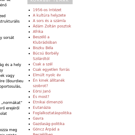
KORÁBBI TÉMÁK
ténő
1956-os Intézet
A kultúra helyzete
zed
A sors és a számla
trukturális
Ádám Zoltán posztok
Afrika
Beszélő a
y sorsát
Klubrádióban
Biszku Béla
Búcsú Borbély
Szilárdtól
Csak a szél
ág és a hely
Csak egyetlen forrás
gy
Elmúlt nyolc év
nek vagy
Én kinek állítanék
ére (Bourdieu
szobrot?
oportosulás,
Eörsi Janó
És most?
Etnikai dimenzió
s „normákat”
Eutanázia
rő erejéről
Foglalkoztatáspolitika
olat
Gavra
Gazdaság-politika
Göncz Árpád a
 hozza meg
Beszélőben