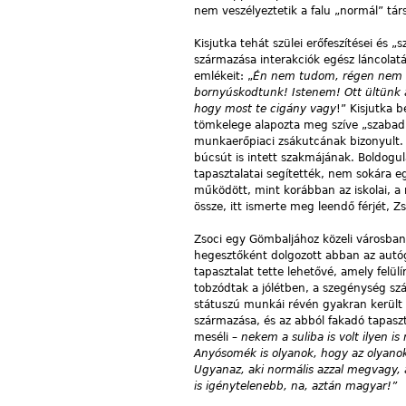
nem veszélyeztetik a falu „normál” tár
Kisjutka tehát szülei erőfeszítései és 
származása interakciók egész láncolatár
emlékeit: „
Én nem tudom, régen nem vo
bornyúskodtunk! Istenem! Ott ültünk a
hogy most te cigány vagy
!” Kisjutka 
tömkelege alapozta meg szíve „szabad”
munkaerőpiaci zsákutcának bizonyult. 
búcsút is intett szakmájának. Boldogu
tapasztalatai segítették, nem sokára e
működött, mint korábban az iskolai, a 
össze, itt ismerte meg leendő férjét, Zs
Zsoci egy Gömbaljához közeli városban
hegesztőként dolgozott abban az autógy
tapasztalat tette lehetővé, amely fel
tobzódtak a jólétben, a szegénység szá
státuszú munkái révén gyakran került 
származása, és az abból fakadó tapasz
meséli –
nekem a suliba is volt ilyen i
Anyósomék is olyanok, hogy az olyanokk
Ugyanaz, aki normális azzal megvagy,
is igénytelenebb, na, aztán magyar!”