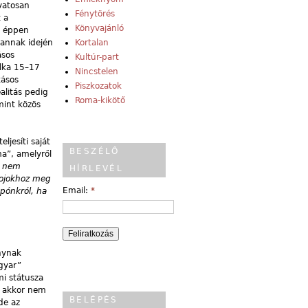
ivatosan
Fénytörés
 a
Könyvajánló
i éppen
 annak idején
Kortalan
ásos
Kultúr-part
élka 15–17
Nincstelen
kásos
Piszkozatok
alitás pedig
Roma-kikötő
mint közös
ljesíti saját
BESZÉLŐ
ma”, amelyről
m nem
HÍRLEVÉL
sojokhoz meg
Email:
*
pónkról, ha
nynak
agyar”
mi státusza
g akkor nem
BELÉPÉS
de az