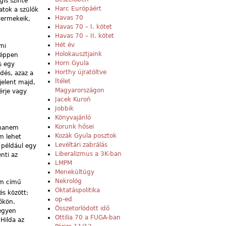
gis szinte
Harc Európáért
atok a szülők
Havas 70
yermekeik,
Havas 70 – I. kötet
Havas 70 – II. kötet
Hét év
mi
Holokausztjaink
aképpen
Horn Gyula
s egy
Horthy újratöltve
dés, azaz a
Ítélet
jelent majd,
Magyarországon
férje vagy
Jacek Kuroń
Jobbik
Könyvajánló
Korunk hősei
 hanem
Kozák Gyula posztok
m lehet
Levéltári zabrálás
 például egy
Liberalizmus a 3K-ban
nti az
LMPM
Menekültügy
Nekrológ
lem című
Oktatáspolitika
és között:
op-ed
őkön.
Összetorlódott idő
vegyen
Ottilia 70 a FUGA-ban
Hilda az