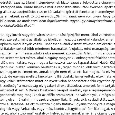
 ígéretét, azaz az állami intézményeinek biztonságával feloldotta a cigány
s kategóriájába. Habár Kisjutka már a rendszerváltás utáni években lépett 
álltak az asszimilációs rezsim társadalmi ígéreteit fenntartó intézmények
így emlékezik az ott töltött évekről: „
Ott mi nálunk nem volt olyan, hogy 
jól hiszem, de mink ezzel nem foglalkoztunk, ugyanúgy elhülyéskedtünk, 
a kikészítettük őket.”
e után egy közeli nagyobb város szakmunkásképzőjébe ment, ahol varrónőnek
 szerzett, mint az általános iskolában, igaz ott szerelmi kalandokra ne
majdnem mind lányok voltak. Tinédzser éveiről viszont szívesen emlékezik, 
i fiatalok sokkal több mindenre használták falujukat, mint manapság, am
a szintén nem messzi üdülőfaluba mennek szórakozni. A falu, mint ahogy az
an színteret biztosított, ahol a cigány-magyar különbségtétel feloldódhat
a diák, munkatárs, vagy maga a kamaszkor azonos tapasztalatai. Habár Kis
fogadnunk, hiszen könnyen belefutnak a „régen minden jobb volt” narratív
hova magam is elmentem, annak idején nem élt az etnikai megosztás elvéve
yütt, de egymás mellett táncoltak, billiárdoztak, ismerkedtek, élték fiatal é
ogy valaki származása miatt ne nyert volna bebocsátást a falu egyetlen éj
t „szükség” a manapság oly gyakori direkt tiltásokra, amelyek fenn tartják
biztosították azt. A Darázs Diszkóban belépőt szedtek, így a legszegényebb
ngedhették meg maguknak az efféle szórakozást, ha valamelyikük mégis pl
elni, olyanná válni, mint azok a cigány fiúk, lányok, akik családi státuszu
ozni a Darázsba. Az ott mulatozó cigány fiatalok ugyanis többnyire a mag
loghok vagy Farkas-ok, vagy más, kisebb „tősgyökeres” famíliák tagjai. A 
ínterét, ahol a „normál” osztályok helyet adnak annak a néhány cigány gye