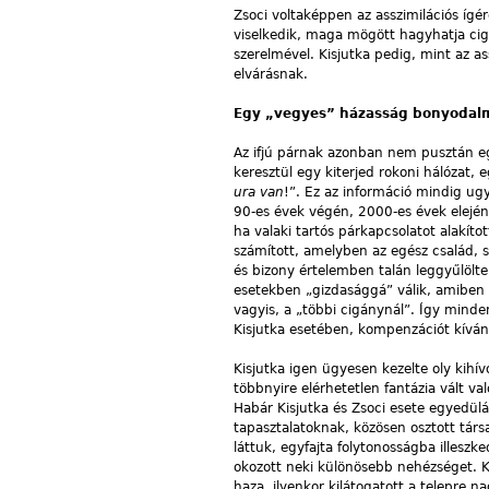
Zsoci voltaképpen az asszimilációs ígér
viselkedik, maga mögött hagyhatja cig
szerelmével. Kisjutka pedig, mint az 
elvárásnak.
Egy „vegyes” házasság bonyodal
Az ifjú párnak azonban nem pusztán egym
keresztül egy kiterjed rokoni hálózat,
ura van
!”. Ez az információ mindig ugy
90-es évek végén, 2000-es évek elején
ha valaki tartós párkapcsolatot alakí
számított, amelyben az egész család, 
és bizony értelemben talán leggyűlölt
esetekben „gizdasággá” válik, amiben 
vagyis, a „többi cigánynál”. Így mind
Kisjutka esetében, kompenzációt kíván
Kisjutka igen ügyesen kezelte oly kih
többnyire elérhetetlen fantázia vált 
Habár Kisjutka és Zsoci esete egyedülá
tapasztalatoknak, közösen osztott társ
láttuk, egyfajta folytonosságba illeszk
okozott neki különösebb nehézséget. Ki
haza, ilyenkor kilátogatott a telepre 