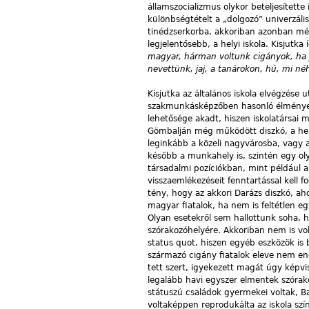
államszocializmus olykor beteljesítette
különbségtételt a „dolgozó” univerzáli
tinédzserkorba, akkoriban azonban még 
legjelentősebb, a helyi iskola. Kisjutka 
magyar, hárman voltunk cigányok, ha 
nevettünk, jaj, a tanárokon, hú, mi néh
Kisjutka az általános iskola elvégzés
szakmunkásképzőben hasonló élményeket
lehetősége akadt, hiszen iskolatársai 
Gömbalján még működött diszkó, a hely
leginkább a közeli nagyvárosba, vagy 
később a munkahely is, szintén egy oly
társadalmi pozíciókban, mint például 
visszaemlékezéseit fenntartással kell 
tény, hogy az akkori Darázs diszkó, a
magyar fiatalok, ha nem is feltétlen eg
Olyan esetekről sem hallottunk soha, h
szórakozóhelyére. Akkoriban nem is vol
status quot, hiszen egyéb eszközök is 
származó cigány fiatalok eleve nem e
tett szert, igyekezett magát úgy képvis
legalább havi egyszer elmentek szórak
státuszú családok gyermekei voltak, Ba
voltaképpen reprodukálta az iskola sz