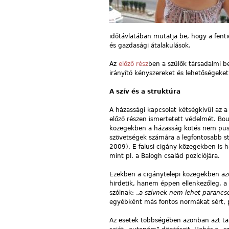
időtávlatában mutatja be, hogy a fenti
és gazdasági átalakulások.
Az
előző rész
ben a szülők társadalmi 
irányító kényszereket és lehetőségeke
A szív és a struktúra
A házassági kapcsolat kétségkívül az a
előző részen ismertetett védelmét. Bo
közegekben a házasság kötés nem pusz
szövetségek számára a legfontosabb st
2009). E falusi cigány közegekben is h
mint pl. a Balogh család pozíciójára.
Ezekben a cigánytelepi közegekben az
hirdetik, hanem éppen ellenkezőleg, a m
szólnak: „
a szívnek nem lehet parancso
egyébként más fontos normákat sért, p
Az esetek többségében azonban azt tap