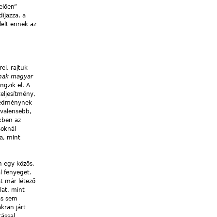
elően”
íjazza, a
lelt ennek az
ei, rajtuk
ának magyar
ngzik el. A
eljesítmény,
eredménynek
ivalensebb,
kben az
soknál
a, mint
n egy közös,
l fenyeget.
t már létező
lat, mint
tás sem
kran járt
ással.