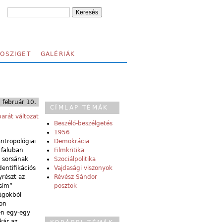
FOSZIGET
GALÉRIÁK
 február 10.
CÍMLAP TÉMÁK
arát változat
Beszélő-beszélgetés
1956
antropológiai
Demokrácia
 faluban
Filmkritika
r sorsának
Szociálpolitika
entifikációs
Vajdasági viszonyok
yrészt az
Révész Sándor
zsim”
posztok
ágokból
mon
en egy-egy
akár az