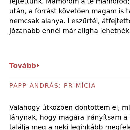
fejtettünk. Mámorom a te mámorod;
után, a forrást követően magam is 
nemcsak alanya. Leszűrtél, átfejtetté
Józanabb ennél már aligha lehetnék
Tovább
PAPP ANDRÁS: PRIMÍCIA
Valahogy útközben döntöttem el, mi
lánynak, hogy magára irányítsam a f
találja meg a neki leginkább megfel