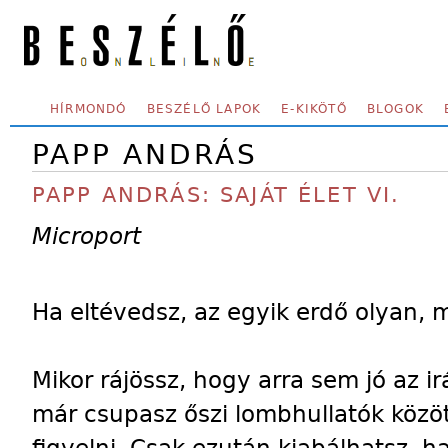
Skip to main content
SECONDARY MENU
HÍRMONDÓ
BESZÉLŐ LAPOK
E-KIKÖTŐ
BLOGOK
PAPP ANDRÁS
PAPP ANDRÁS: SAJÁT ÉLET VI.
Microport
Ha eltévedsz, az egyik erdő olyan, m
Mikor rájössz, hogy arra sem jó az ir
már csupasz őszi lombhullatók közö