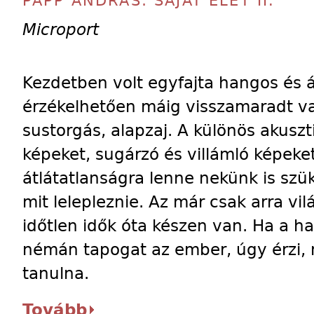
PAPP ANDRÁS: SAJÁT ÉLET II.
Microport
Kezdetben volt egyfajta hangos és á
érzékelhetően máig visszamaradt va
sustorgás, alapzaj. A különös akuszti
képeket, sugárzó és villámló képeke
átlátatlanságra lenne nekünk is sz
mit lelepleznie. Az már csak arra vilá
időtlen idők óta készen van. Ha a h
némán tapogat az ember, úgy érzi, 
tanulna.
Tovább