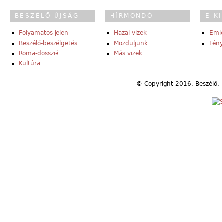
BESZÉLŐ ÚJSÁG
HÍRMONDÓ
E-K
Folyamatos jelen
Hazai vizek
Eml
Beszélő-beszélgetés
Mozduljunk
Fény
Roma-dosszié
Más vizek
Kultúra
© Copyright 2016, Beszélő. 