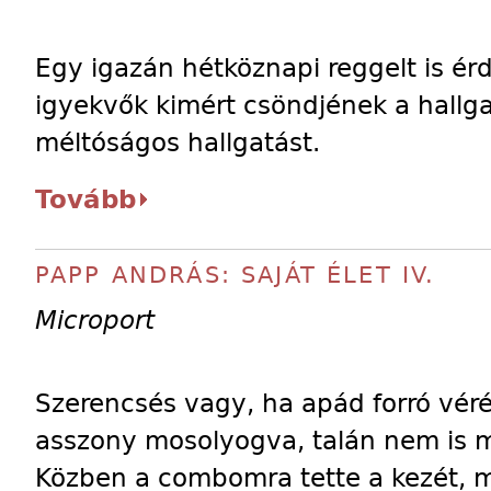
Egy igazán hétköznapi reggelt is é
igyekvők kimért csöndjének a hallgat
méltóságos hallgatást.
Tovább
PAPP ANDRÁS: SAJÁT ÉLET IV.
Microport
Szerencsés vagy, ha apád forró véré
asszony mosolyogva, talán nem is m
Közben a combomra tette a kezét, 