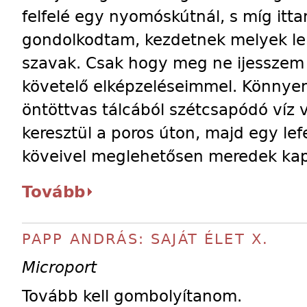
felfelé egy nyomóskútnál, s míg itt
gondolkodtam, kezdetnek melyek le
szavak. Csak hogy meg ne ijesszem
követelő elképzeléseimmel. Könnyen 
öntöttvas tálcából szétcsapódó víz 
keresztül a poros úton, majd egy lef
köveivel meglehetősen meredek kapt
Tovább
PAPP ANDRÁS: SAJÁT ÉLET X.
Microport
Tovább kell gombolyítanom.