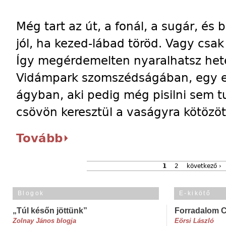
Még tart az út, a fonál, a sugár, é
jól, ha kezed-lábad töröd. Vagy csak 
Így megérdemelten nyaralhatsz hete
Vidámpark szomszédságában, egy eg
ágyban, aki pedig még pisilni sem tu
csövön keresztül a vaságyra kötözöt
Tovább
1
2
következő ›
Blogok
E-kikötő
„Túl későn jöttünk”
Forradalom 
Zolnay János blogja
Eörsi László