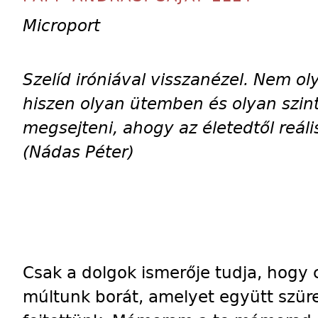
Microport
Szelíd iróniával visszanézel. Nem ol
hiszen olyan ütemben és olyan szin
megsejteni, ahogy az életedtől reáli
(Nádas Péter)
Csak a dolgok ismerője tudja, hogy 
múltunk borát, amelyet együtt szür