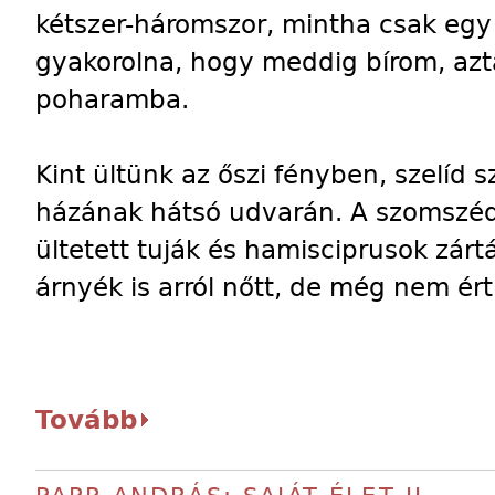
kétszer-háromszor, mintha csak egy f
gyakorolna, hogy meddig bírom, aztá
poharamba.
Kint ültünk az őszi fényben, szelíd
házának hátsó udvarán. A szomszéd
ültetett tuják és hamisciprusok zárták
árnyék is arról nőtt, de még nem ér
Tovább