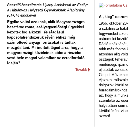
Beszélő-beszélgetés Ujlaky Andrással az Esélyt
a Hátrányos Helyzetű Gyerekeknek Alapítvány
(CFCF) elnökével
A „kieg” ostrom
Egyike voltál azoknak, akik Magyarországra
1956. október 23-
hazatérve roma, esélyegyenlőségi ügyekkel
a sztálinista hat
kezdtek foglalkozni, és ráadásul
fegyvereket szere
kapcsolatrendszerük révén ehhez még
ostromolni kezdt
számottevő anyagi forrásokat is tudtak
Rádió székházát,
mozgósítani. Mi indított téged arra, hogy a
több más fontos 
magyarországi közéletnek ebbe a részébe
azonban alig volt
vesd bele magad valamikor az ezredforduló
osztagok teheraut
idején?
rendőrségi, ipar
eljutottak az ors
Tovább
Csepel Művekhez 
éjszakai műszakot
dolgozók közül s
forradalmárokhoz.
az, hogy a munk
szemlélte az es
helyzetben sem s
kívülállóként vise
szerző.