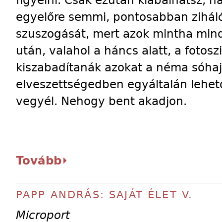
figyelni. Csak ezután kiabálhatsz, 
egyelőre semmi, pontosabban ziháló 
szuszogását, mert azok mintha min
után, valahol a háncs alatt, a fotos
kiszabadítanák azokat a néma sóha
elveszettségedben egyáltalán lehet
vegyél. Nehogy bent akadjon.
Tovább
PAPP ANDRÁS: SAJÁT ÉLET V.
Microport