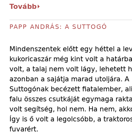
Tovább
PAPP ANDRÁS: A SUTTOGÓ
Mindenszentek előtt egy héttel a le
kukoricaszár még kint volt a határba
volt, a talaj nem volt lágy, lehetet
azonban a sajátja marad utoljára. A 
Suttogónak becézett fiatalember, al
falu összes csutkáját egymaga rakta 
volt segítség, hol nem. Ha nem, akkor
Így is ő volt a legolcsóbb, a trakto
fuvarért.