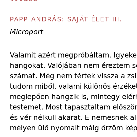
PAPP ANDRÁS: SAJÁT ÉLET III.
Microport
Valamit azért megpróbáltam. Igyekez
hangokat. Valójában nem éreztem 
számat. Még nem tértek vissza a zs
tudom miből, valami különös érzéket
meglepően hangzik is, mintegy elérh
testemet. Most tapasztaltam előszö
és vér nélküli akarat. E nemesnek 
mélyen ülő nyomait máig őrzöm ké