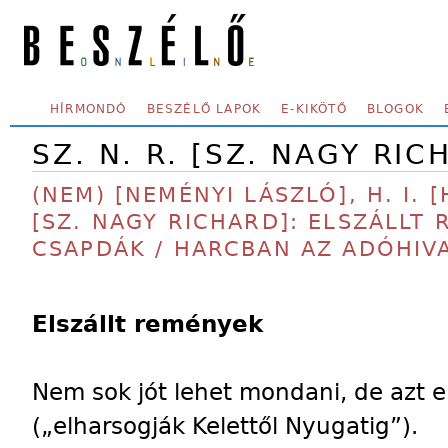
Skip to main content
SECONDARY MENU
HÍRMONDÓ
BESZÉLŐ LAPOK
E-KIKÖTŐ
BLOGOK
SZ. N. R. [SZ. NAGY RIC
(NEM) [NEMÉNYI LÁSZLÓ], H. I. [
[SZ. NAGY RICHARD]: ELSZÁLLT
CSAPDÁK / HARCBAN AZ ADÓHIV
Elszállt remények
Nem sok jót lehet mondani, de azt e
(„elharsogják Kelettől Nyugatig”).