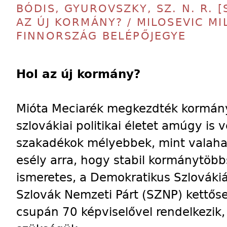
BÓDIS, GYUROVSZKY, SZ. N. R. 
AZ ÚJ KORMÁNY? / MILOSEVIC MI
FINNORSZÁG BELÉPŐJEGYE
Hol az új kormány?
Mióta Meciarék megkezdték kormánya
szlovákiai politikai életet amúgy i
szakadékok mélyebbek, mint valaha:
esély arra, hogy stabil kormánytöbbs
ismeretes, a Demokratikus Szlovák
Szlovák Nemzeti Párt (SZNP) kettős
csupán 70 képviselővel rendelkezik, 