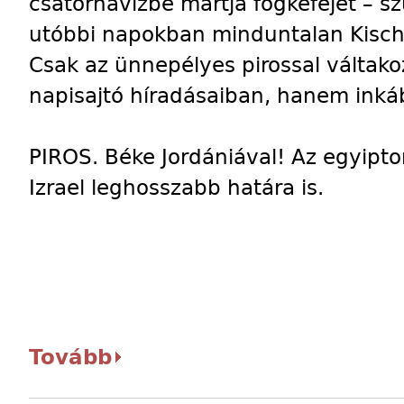
csatornavízbe mártja fogkeféjét – sz
utóbbi napokban minduntalan Kisch r
Csak az ünnepélyes pirossal váltako
napisajtó híradásaiban, hanem inkáb
PIROS. Béke Jordániával! Az egyipto
Izrael leghosszabb határa is.
Tovább