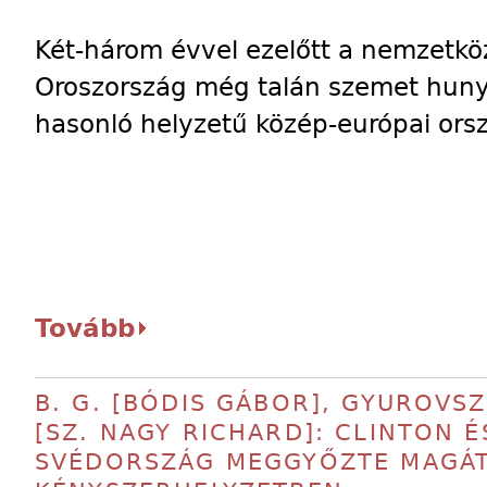
Két-három évvel ezelőtt a nemzetköz
Oroszország még talán szemet huny
hasonló helyzetű közép-európai orsz
Tovább
B. G. [BÓDIS GÁBOR], GYUROVSZK
[SZ. NAGY RICHARD]: CLINTON É
SVÉDORSZÁG MEGGYŐZTE MAGÁT