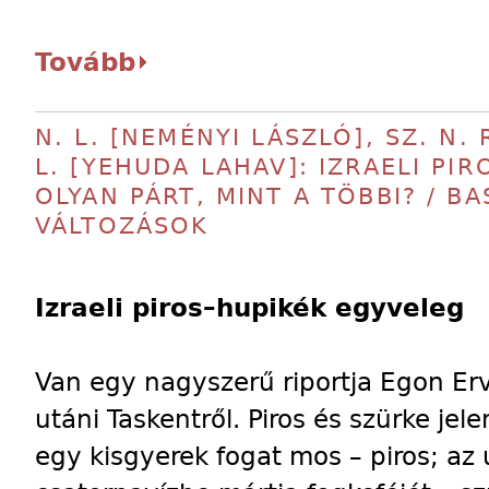
Tovább
N. L. [NEMÉNYI LÁSZLÓ], SZ. N. 
L. [YEHUDA LAHAV]: IZRAELI PI
OLYAN PÁRT, MINT A TÖBBI? / B
VÁLTOZÁSOK
Izraeli piros–hupikék egyveleg
Van egy nagyszerű riportja Egon Er
utáni Taskentről. Piros és szürke je
egy kisgyerek fogat mos – piros; az