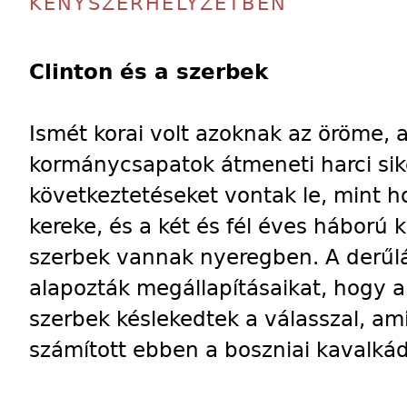
KÉNYSZERHELYZETBEN
Clinton és a szerbek
Ismét korai volt azoknak az öröme, a
kormánycsapatok átmeneti harci si
következtetéseket vontak le, mint h
kereke, és a két és fél éves háború 
szerbek vannak nyeregben. A derűlá
alapozták megállapításaikat, hogy 
szerbek késlekedtek a válasszal, a
számított ebben a boszniai kavalká