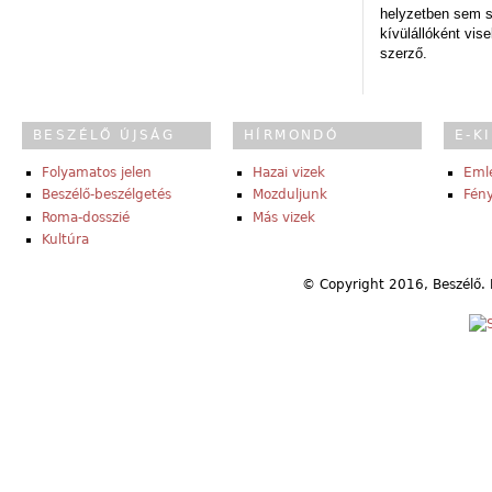
helyzetben sem s
kívülállóként vise
szerző.
BESZÉLŐ ÚJSÁG
HÍRMONDÓ
E-K
Folyamatos jelen
Hazai vizek
Eml
Beszélő-beszélgetés
Mozduljunk
Fény
Roma-dosszié
Más vizek
Kultúra
© Copyright 2016, Beszélő. 