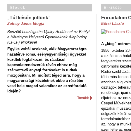
Blogok
E-kikötő
„Túl későn jöttünk”
Forradalom 
Zolnay János blogja
Eörsi László
Beszélő-beszélgetés Ujlaky Andrással az Esélyt
a Hátrányos Helyzetű Gyerekeknek Alapítvány
(CFCF) elnökével
A „kieg” ostrom
Egyike voltál azoknak, akik Magyarországra
1956. október 23-
hazatérve roma, esélyegyenlőségi ügyekkel
a sztálinista hat
kezdtek foglalkozni, és ráadásul
fegyvereket szere
kapcsolatrendszerük révén ehhez még
ostromolni kezdt
számottevő anyagi forrásokat is tudtak
Rádió székházát,
mozgósítani. Mi indított téged arra, hogy a
több más fontos 
magyarországi közéletnek ebbe a részébe
azonban alig volt
vesd bele magad valamikor az ezredforduló
osztagok teheraut
idején?
rendőrségi, ipar
eljutottak az ors
Tovább
Csepel Művekhez 
éjszakai műszakot
dolgozók közül s
forradalmárokhoz.
az, hogy a munk
szemlélte az es