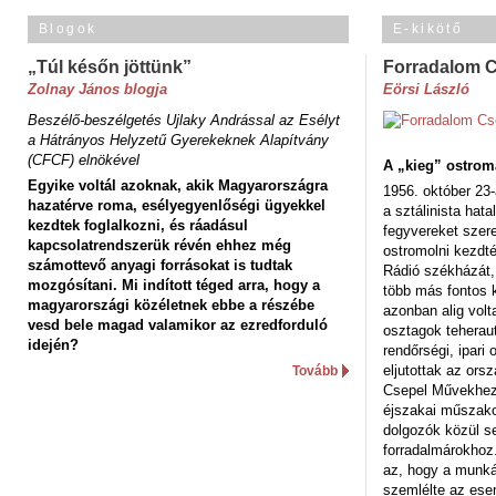
Blogok
E-kikötő
„Túl későn jöttünk”
Forradalom 
Zolnay János blogja
Eörsi László
Beszélő-beszélgetés Ujlaky Andrással az Esélyt
a Hátrányos Helyzetű Gyerekeknek Alapítvány
(CFCF) elnökével
A „kieg” ostrom
Egyike voltál azoknak, akik Magyarországra
1956. október 23-
hazatérve roma, esélyegyenlőségi ügyekkel
a sztálinista hat
kezdtek foglalkozni, és ráadásul
fegyvereket szere
kapcsolatrendszerük révén ehhez még
ostromolni kezdt
számottevő anyagi forrásokat is tudtak
Rádió székházát,
mozgósítani. Mi indított téged arra, hogy a
több más fontos 
magyarországi közéletnek ebbe a részébe
azonban alig volt
vesd bele magad valamikor az ezredforduló
osztagok teheraut
idején?
rendőrségi, ipar
eljutottak az ors
Tovább
Csepel Művekhez 
éjszakai műszakot
dolgozók közül s
forradalmárokhoz.
az, hogy a munk
szemlélte az es