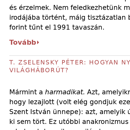
és érzelmek. Nem feledkezhetünk 
irodájába történt, máig tisztázatlan 
forint tűnt el 1991 tavaszán.
Tovább
T. ZSELENSKY PÉTER: HOGYAN N
VILÁGHÁBORÚT?
Mármint a
harmadikat.
Azt, amelyik
hogy lezajlott (volt elég gondjuk ez
Szent István ünnepe): azt, amelyik 
ki sem tört. Ez utóbbi anakronizmus 