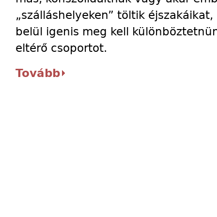
„szálláshelyeken” töltik éjszakáikat,
belül igenis meg kell különböztetn
eltérő csoportot.
Tovább