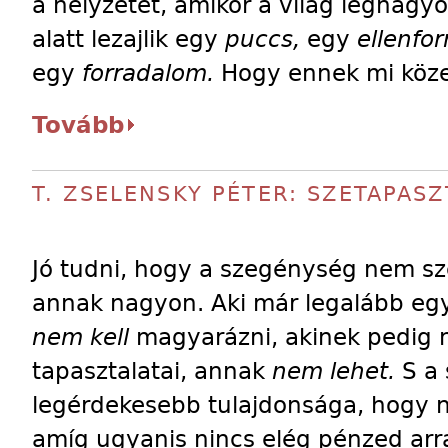
a helyzetet, amikor a világ legnag
alatt lezajlik egy
puccs,
egy
ellenfo
egy
forradalom.
Hogy ennek mi köze
Tovább
T. ZSELENSKY PÉTER: SZETAPASZ
Jó tudni, hogy a szegénység nem sz
annak nagyon. Aki már legalább egy
nem kell
magyarázni, akinek pedig n
tapasztalatai, annak
nem lehet.
S a
legérdekesebb tulajdonsága, hogy ne
amíg ugyanis nincs elég pénzed arr