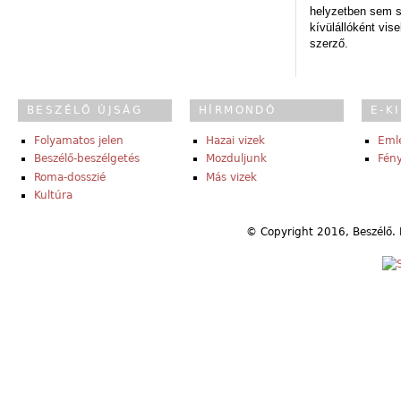
helyzetben sem s
kívülállóként vise
szerző.
BESZÉLŐ ÚJSÁG
HÍRMONDÓ
E-K
Folyamatos jelen
Hazai vizek
Eml
Beszélő-beszélgetés
Mozduljunk
Fény
Roma-dosszié
Más vizek
Kultúra
© Copyright 2016, Beszélő. 