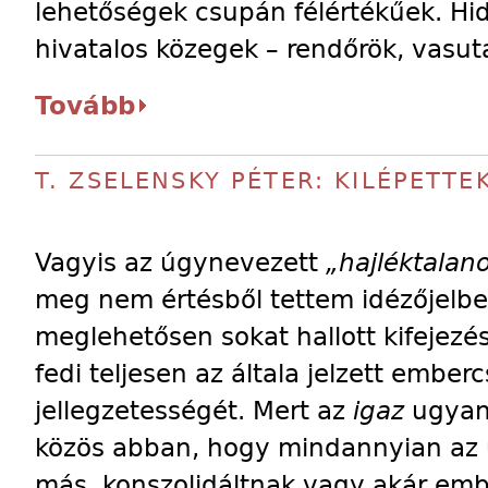
lehetőségek csupán félértékűek. Hi
hivatalos közegek – rendőrök, vasut
Tovább
T. ZSELENSKY PÉTER: KILÉPETTE
Vagyis az úgynevezett
„hajléktalan
meg nem értésből tettem idézőjelbe
meglehetősen sokat hallott kifejezé
fedi teljesen az általa jelzett embe
jellegzetességét. Mert az
igaz
ugyan
közös abban, hogy mindannyian az 
más, konszolidáltnak vagy akár em