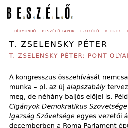
Skip to main content
SECONDARY MENU
HÍRMONDÓ
BESZÉLŐ LAPOK
E-KIKÖTŐ
BLOGOK
T. ZSELENSKY PÉTER
T. ZSELENSKY PÉTER: PONT OLYA
A kongresszus összehívását nemcsak
munka – pl. az új
alapszabály
tervez
meg, de néhány baljós előjel is. Pél
Cigányok Demokratikus Szövetség
Igazság Szövetsége
egyes vezetői á
decemberben a Roma Parlament épület