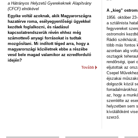
a Hátrányos Helyzetű Gyerekeknek Alapítvány
(CFCF) elnökével
A „kieg” ostrom
Egyike voltál azoknak, akik Magyarországra
1956. október 23-
hazatérve roma, esélyegyenlőségi ügyekkel
a sztálinista hat
kezdtek foglalkozni, és ráadásul
fegyvereket szere
kapcsolatrendszerük révén ehhez még
ostromolni kezdt
számottevő anyagi forrásokat is tudtak
Rádió székházát,
mozgósítani. Mi indított téged arra, hogy a
több más fontos 
magyarországi közéletnek ebbe a részébe
azonban alig volt
vesd bele magad valamikor az ezredforduló
osztagok teheraut
idején?
rendőrségi, ipar
eljutottak az ors
Tovább
Csepel Művekhez 
éjszakai műszakot
dolgozók közül s
forradalmárokhoz.
az, hogy a munk
szemlélte az es
helyzetben sem s
kívülállóként vise
szerző.