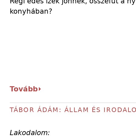
Régi édes ízek jönnek, összefut a ny
konyhában?
Tovább
TÁBOR ÁDÁM: ÁLLAM ÉS IRODAL
Lakodalom: