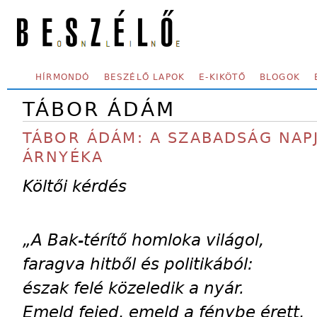
Skip to main content
SECONDARY MENU
HÍRMONDÓ
BESZÉLŐ LAPOK
E-KIKÖTŐ
BLOGOK
TÁBOR ÁDÁM
TÁBOR ÁDÁM: A SZABADSÁG NAPJ
ÁRNYÉKA
Költői kérdés
„A Bak-térítő homloka világol,
faragva hitből és politikából:
észak felé közeledik a nyár.
Emeld fejed, emeld a fénybe érett,