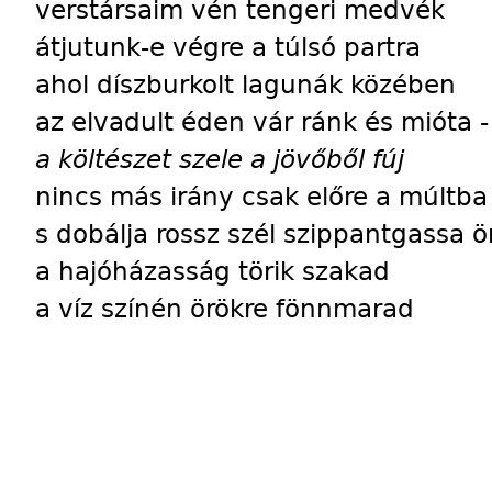
verstársaim vén tengeri medvék
átjutunk-e végre a túlsó partra
ahol díszburkolt lagunák közében
az elvadult éden vár ránk és mióta -
a költészet szele a jövőből fúj
nincs más irány csak előre a múltba
s dobálja rossz szél szippantgassa 
a hajóházasság törik szakad
a víz színén örökre fönnmarad