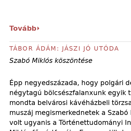
Tovább
TÁBOR ÁDÁM: JÁSZI JÓ UTÓDA
Szabó Miklós köszöntése
Épp negyedszázada, hogy polgári d
négytagú bölcsészfalanxunk egyik t
mondta belvárosi kávéházbeli törzs
muszáj megismerkednetek a Szabó Mi
volt ugyanis a Történettudományi I