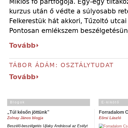
Miklós fő pártfogója. Egy-egy tiltak
kurzus után ő védte a súlyosabb retor
Felkerestük hát akkori, Tűzoltó utca
Pontosan emlékszem beszélgetésünk
Tovább
TÁBOR ÁDÁM: OSZTÁLYTUDAT
Tovább
Blogok
E-kikötő
„Túl későn jöttünk”
Forradalom 
Zolnay János blogja
Eörsi László
Beszélő-beszélgetés Ujlaky Andrással az Esélyt