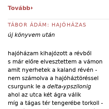
Tovább
TÁBOR ÁDÁM: HAJÓHÁZAS
új könyvem után
hajóházam kihajózott a révből
s már előre elvesztettem a vámon
amit nyerhetek a kaland révén -
nem számolva a hajóháztöréssel
csurgunk le a
delta-ypszilonig
ahol az utca két ágra válik
míg a tágas tér tengerébe torkoll -