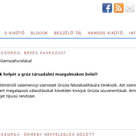
E-KIKÖTŐ
BLOGOK
BESZÉLŐ TÁJ
HANGOS KIKÖTŐ
IN
J GEORGIJ: BÉKÉS KAUKÁZUS?
d Gamszahurdiával
k helyét a grúz társadalmi mozgalmakon belül?
ömörülő valamennyi szervezet Grúzia felszabadítására törekszik. Azt szere
rt megalapozó választásokat követőén kivívjuk Grúzia szuverenitását. Ami
jet típusú rendszer.
J GEORGIJ: ÖRMÉNY NÉPFELKELŐK KÖZÖTT