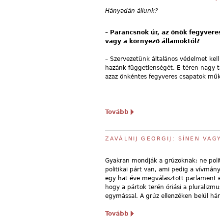
Hányadán állunk?
– Parancsnok úr, az önök fegyvere
vagy a környező államoktól?
– Szervezetünk általános védelmet kell
hazánk függetlenségét. E téren nagy 
azaz önkéntes fegyveres csapatok műkö
Tovább
ZAVÁLNIJ GEORGIJ: SÍNEN VA
Gyakran mondják a grúzoknak: ne poli
politikai párt van, ami pedig a vívmány
egy hat éve megválasztott parlament é
hogy a pártok terén óriási a pluralizm
egymással. A grúz ellenzéken belül hár
Tovább