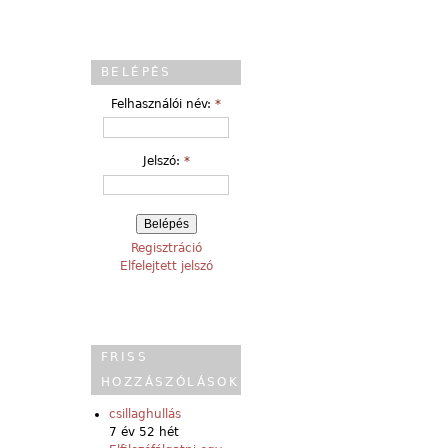
BELÉPÉS
Felhasználói név:
*
Jelszó:
*
Regisztráció
Elfelejtett jelszó
FRISS
HOZZÁSZÓLÁSOK
csillaghullás
7 év 52 hét