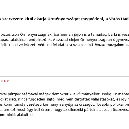
s szervezete kitől akarja Örményországot megvédeni, a Vörös Had
 biztosítson Örményországnak, bárhonnan jöjjön is a támadás, bárki is ves
tapasztalatokkal rendelkezünk. A század elején Örményországban úgyneve
dtek, illetve létezett védelmi feladatokra szakosodott
fedain
mozgalom is
GYUNK…
tikai pártjaik számával mérjék demokratikus vívmányaikat. Pedig Grúziáb
okat illeti: nincs független sajtó, még nem tartottak választásokat, és íg
s kommunista vezetésű kormány irányítja az országot. További politikai „
us, ám ezt most úgy kell érteni, hogy az ellenzéki pártok alaposan összeves
om blokk alakult ki.