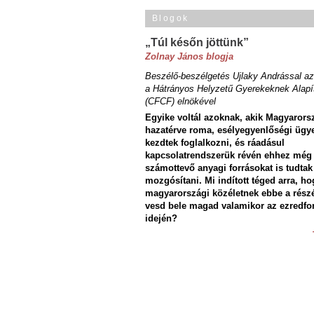
Blogok
„Túl későn jöttünk”
Zolnay János blogja
Beszélő-beszélgetés Ujlaky Andrással az
a Hátrányos Helyzetű Gyerekeknek Alapí
(CFCF) elnökével
Egyike voltál azoknak, akik Magyarors
hazatérve roma, esélyegyenlőségi ügy
kezdtek foglalkozni, és ráadásul
kapcsolatrendszerük révén ehhez még
számottevő anyagi forrásokat is tudtak
mozgósítani. Mi indított téged arra, ho
magyarországi közéletnek ebbe a rész
vesd bele magad valamikor az ezredfo
idején?