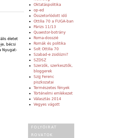
Oktatáspolitika
op-ed
Összetorlódott idő
Ottilia 70 a FUGA-ban
Párizs 11/13
Quaestor-botrány
Roma-dosszié
lis életet
Romák és politika
je, bécsi
Solt Ottilia 70
 a Nyugat-
Szabad-e zsidózni?
SZDSZ
Szerzők, szerkesztők,
bloggerek
Szijj Ferenc
piszkozatai
Természetes fények
Történelmi emlékezet
Választás 2014
Vegyes vágott
FOLYÓIRAT
ROVATOK