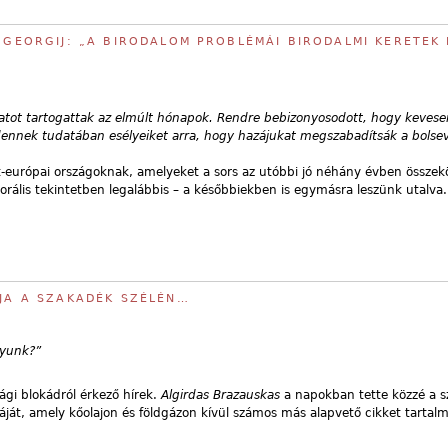
J GEORGIJ: „A BIRODALOM PROBLÉMÁI BIRODALMI KERETEK
tot tartogattak az elmúlt hónapok. Rendre bebizonyosodott, hogy kevese
dennek tudatában esélyeiket arra, hogy hazájukat megszabadítsák a bolse
et-európai országoknak, amelyeket a sors az utóbbi jó néhány évben összekö
rális tekintetben legalábbis – a későbbiekben is egymásra leszünk utalva.
PJA A SZAKADÉK SZÉLÉN…
gyunk?”
ági blokádról érkező hírek.
Algirdas Brazauskas
a napokban tette közzé a szá
stáját, amely kőolajon és földgázon kívül számos más alapvető cikket tartal