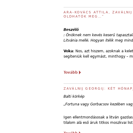
ARA-KOVÁCS ATTILA, ZAVÁLNI
OLDHATÓK MEG…”
Beszélő
: Önöknek nem kevés keserű tapasztala
Litvánia mellé. Hogyan ítélik meg min
Voka
: Nos, azt hiszem, azoknak a kel
segíteniük kell egymást, minthogy – mo
Tovább
ZAVÁLNIJ GEORGIJ: KÉT HÓNA
Balti körkép
„Fortuna vagy Gorbacsov kezében va
Igen ellentmondásosak a litván gazdas
tilalom alá eső áruk titkos moszkvai li