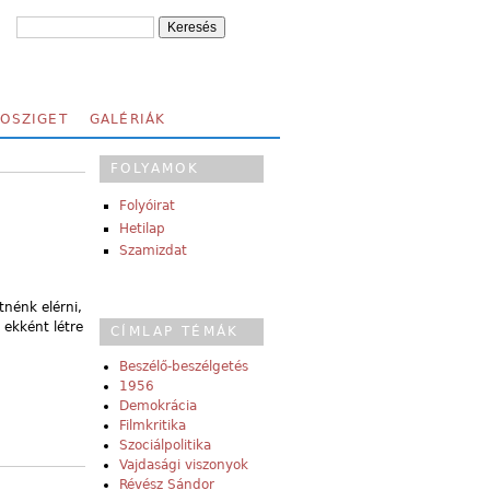
FOSZIGET
GALÉRIÁK
FOLYAMOK
Folyóirat
Hetilap
Szamizdat
tnénk elérni,
 ekként létre
CÍMLAP TÉMÁK
Beszélő-beszélgetés
1956
Demokrácia
Filmkritika
Szociálpolitika
Vajdasági viszonyok
Révész Sándor