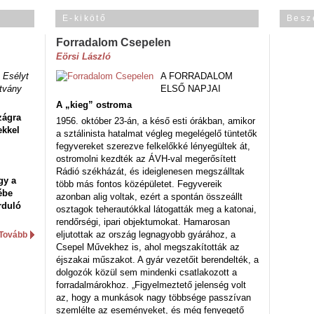
E-kikötő
Besz
Forradalom Csepelen
Eörsi László
 Esélyt
A FORRADALOM
tvány
ELSŐ NAPJAI
A „kieg” ostroma
zágra
1956. október 23-án, a késő esti órákban, amikor
ekkel
a sztálinista hatalmat végleg megelégelő tüntetők
fegyvereket szerezve felkelőkké lényegültek át,
ostromolni kezdték az ÁVH-val megerősített
Rádió székházát, és ideiglenesen megszálltak
gy a
több más fontos középületet. Fegyvereik
ébe
azonban alig voltak, ezért a spontán összeállt
rduló
osztagok teherautókkal látogatták meg a katonai,
rendőrségi, ipari objektumokat. Hamarosan
eljutottak az ország legnagyobb gyárához, a
Tovább
Csepel Művekhez is, ahol megszakították az
éjszakai műszakot. A gyár vezetőit berendelték, a
dolgozók közül sem mindenki csatlakozott a
forradalmárokhoz. „Figyelmeztető jelenség volt
az, hogy a munkások nagy többsége passzívan
szemlélte az eseményeket, és még fenyegető