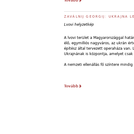
Tovább
ZAVÁLNIJ GEORGIJ: UKRAJNA 
Lvovi helyzetkép
A lvovi terület a Magyarországgal határ
élő, egymilliós nagyváros, az ukrán érte
építész által tervezett operaháza van. 
Ukrajnának is központja, amelyet csak
A nemzeti ellenállás fő színtere mindig
Tovább