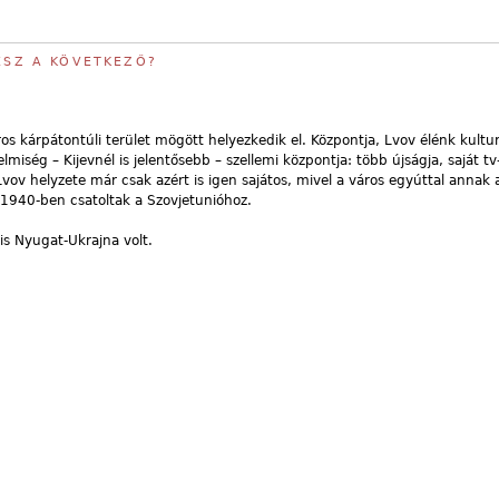
LESZ A KÖVETKEZŐ?
os kárpátontúli terület mögött helyezkedik el. Központja, Lvov élénk kulturá
lmiség – Kijevnél is jelentősebb – szellemi központja: több újságja, saját tv-
Lvov helyzete már csak azért is igen sajátos, mivel a város egyúttal annak
 1940-ben csatoltak a Szovjetunióhoz.
 is Nyugat-Ukrajna volt.