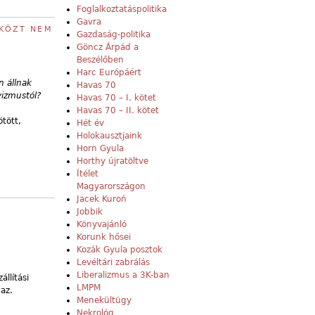
Foglalkoztatáspolitika
Gavra
 KÖZT NEM
Gazdaság-politika
Göncz Árpád a
Beszélőben
Harc Európáért
n állnak
Havas 70
vizmustól?
Havas 70 – I. kötet
Havas 70 – II. kötet
tött,
Hét év
Holokausztjaink
Horn Gyula
Horthy újratöltve
Ítélet
Magyarországon
Jacek Kuroń
Jobbik
Könyvajánló
Korunk hősei
Kozák Gyula posztok
Levéltári zabrálás
Liberalizmus a 3K-ban
llítási
LMPM
maz.
Menekültügy
Nekrológ