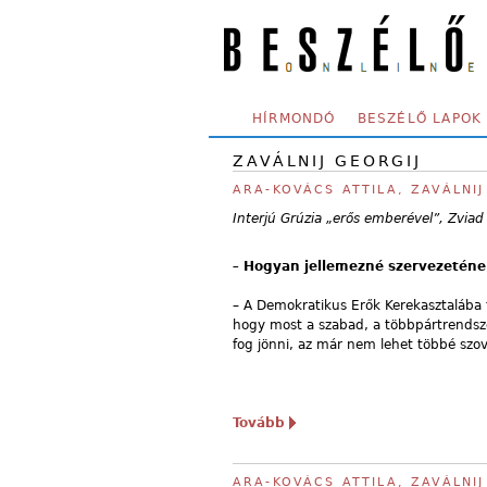
Skip to main content
SECONDARY MENU
HÍRMONDÓ
BESZÉLŐ LAPOK
ZAVÁLNIJ GEORGIJ
ARA-KOVÁCS ATTILA, ZAVÁLNI
Interjú Grúzia „erős emberével”, Zvia
–
Hogyan jellemezné szervezeténe
– A Demokratikus Erők Kerekasztalába t
hogy most a szabad, a többpártrendsze
fog jönni, az már nem lehet többé szov
Tovább
ARA-KOVÁCS ATTILA, ZAVÁLNI