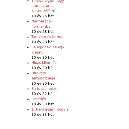
Elfilozófálgatni egy
humanitárius
katasztrófáról
10 év 25 hét
Normálisból
normálisba
10 év 28 hét
Tartalom és forma
10 év 28 hét
Se egy név, se egy
idézet,
10 év 30 hét
Hibás kiindulás
10 év 30 hét
Ungváry
sértődöttsége
10 év 30 hét
Én is számolok
10 év 32 hét
Ismétlés
10 év 33 hét
1. Nem írtam, hogy a
10 év 33 hét