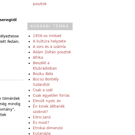
posztok
seregtől
KORÁBBI TÉMÁK
1956-os Intézet
zélyeztesse
A kultúra helyzete
zett
fedain,
A sors és a számla
.
Ádám Zoltán posztok
Afrika
Beszélő a
Klubrádióban
Biszku Béla
Búcsú Borbély
Szilárdtól
Csak a szél
Csak egyetlen forrás
an tömérdek
Elmúlt nyolc év
y még mindig
Én kinek állítanék
vívmány”,
szobrot?
ztek
Eörsi Janó
És most?
Etnikai dimenzió
Eutanázia