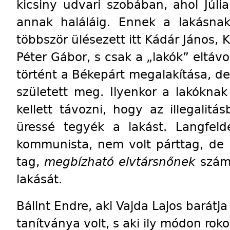
kicsiny udvari szobában, ahol Júlia 
annak haláláig. Ennek a lakásna
többször ülésezett itt Kádár János, 
Péter Gábor, s csak a „lakók” eltávo
történt a Békepárt megalakítása, d
született meg. Ilyenkor a lakókna
kellett távozni, hogy az illegalit
üressé tegyék a lakást. Langfeld
kommunista, nem volt párttag, de 
tag,
megbízható elvtársnőnek
számí
lakását.
Bálint Endre, aki Vajda Lajos barátja
tanítványa volt, s aki ily módon roko