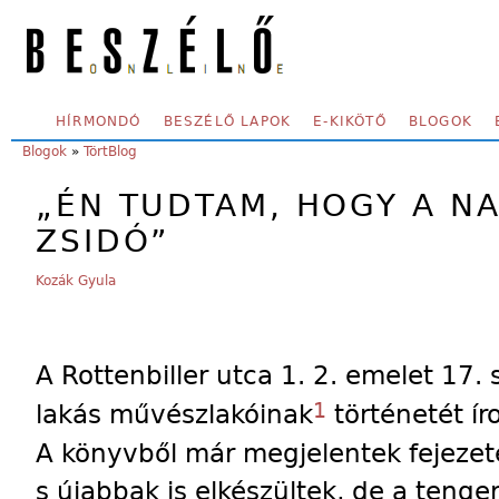
Skip to main content
SECONDARY MENU
HÍRMONDÓ
BESZÉLŐ LAPOK
E-KIKÖTŐ
BLOGOK
YOU ARE HERE:
Blogok
»
TörtBlog
„ÉN TUDTAM, HOGY A N
ZSIDÓ”
Kozák Gyula
A Rottenbiller utca 1. 2. emelet 17. 
1
lakás művészlakóinak
történetét ír
A könyvből már megjelentek fejezet
s újabbak is elkészültek, de a tenge