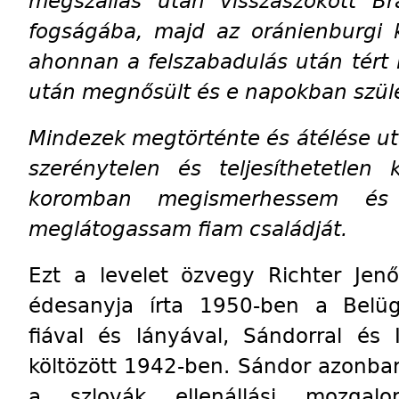
megszállás után visszaszökött Br
fogságába, majd az oránienburgi k
ahonnan a felszabadulás után tért 
után megnősült és e napokban szül
Mindezek megtörténte és átélése u
szerénytelen és teljesíthetetle
koromban megismerhessem és 
meglátogassam fiam családját.
Ezt a levelet özvegy Richter Jenő
édesanyja írta 1950-ben a Belüg
fiával és lányával, Sándorral és
költözött 1942-ben. Sándor azonban
a szlovák ellenállási mozga