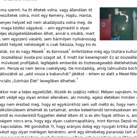
a szerint, ha itt éltetek volna, vagy állandóan itt
yesültetek volna, mint egy Kemény, Hajdu, Hantai,
enyes helyzet ezt nem akadályozta volna meg, de
maga közlési vágyával, – ami egymástól is olyan
eljes elszigetelődésében élhet, annál is inkább, mert
 sem egyszerű vásárló, sem bármilyen nyilvánosság
ott helyzet nehézségét is csak fokozza, hogy kis és
7
8
sták, kis és nagy Mezeik
és Kornissok
önfertőzése még egy tisztára kultúrp
sszeállása) óvoda-pisi szagot ad. E miatt kár keseregned! Ez az összeállás
vészet profiljából, legfeljebb emberibb és tisztességesebb életlehetős
tem. Persze ez nem lenne csekélység. De mindaddig, amíg talmudista bóc
 játsszátok az „add vissza a babaruhát” játékot – értem ez alatt a Mezei-féle
9
ciális „Színházi Élet” levegőben élhettek.
kor már a teljes egyedüllét, illúziók és szájbűz nélkül. Mélyen sajnálom, h
ett védjél egy olyan ember ellenében, aki mindig, egész életében minden
ogy nem érezted meg, hogy ez egyikünkhöz sem volt méltó és, hogy nem 
 elkülönülésem értelmét és tartalmát, amibe beleértendő természetesen e
től és mindenkitől független életet éltem itt is és élni fogok otthon is, ami
ükségem nincs arra, hogy egy olyan csatornapatkány, mint Korniss Dezső 
apcsolatos. Mit gondoltok Ti, hogy arányos dolog egy nyugati kritika által 
űvészt egy olyan mérlegen leméretni, amit egy elmebeteg paranoiás tart a