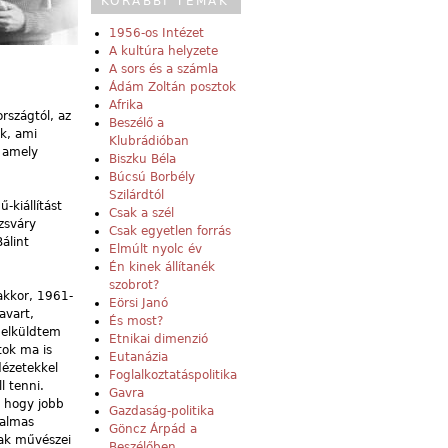
KORÁBBI TÉMÁK
1956-os Intézet
A kultúra helyzete
A sors és a számla
Ádám Zoltán posztok
Afrika
rszágtól, az
Beszélő a
ak, ami
Klubrádióban
 amely
Biszku Béla
Búcsú Borbély
Szilárdtól
-kiállítást
Csak a szél
ozsváry
Csak egyetlen forrás
álint
Elmúlt nyolc év
Én kinek állítanék
szobrot?
akkor, 1961-
Eörsi Janó
avart,
És most?
 elküldtem
Etnikai dimenzió
tok ma is
Eutanázia
dézetekkel
Foglalkoztatáspolitika
l tenni.
Gavra
, hogy jobb
Gazdaság-politika
talmas
Göncz Árpád a
sak művészei
Beszélőben