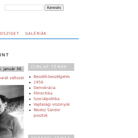
FOSZIGET
GALÉRIÁK
INT
CÍMLAP TÉMÁK
. január 30.
Beszélő-beszélgetés
arát változat
1956
Demokrácia
Filmkritika
Szociálpolitika
Vajdasági viszonyok
Révész Sándor
posztok