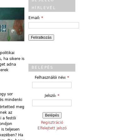
BESZÉLŐ
HÍRLEVÉL
Email:
*
olitikai
, ha sikere is
éget adna
BELÉPÉS
herek
Felhasználói név:
*
ogy sor
Jelszó:
*
 és mindenki
értetted meg
nnek az
 a festői
Regisztráció
mondjon
Elfelejtett jelszó
is teljesen
 kezében? Ha