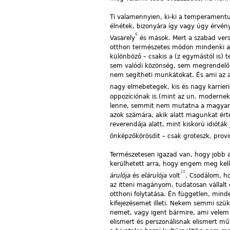
Ti valamennyien, ki-ki a temperamentum
élnétek, bizonyára így vagy úgy érvén
6
Vasarely
és mások. Mert a szabad vers
otthon természetes módon mindenki a 
különböző – csakis a (z egymástól is) t
sem valódi közönség, sem megrendelő,
nem segítheti munkátokat. És ami az ad
nagy elmebetegek, kis és nagy karrieri
oppozíciónak is (mint az un. modernek ö
lenne, semmit nem mutatna a magyar mű
azok számára, akik alatt magunkat ér
reverendája alatt, mint kiskorú idióták
önképzőkörösdit – csak groteszk, provin
Természetesen igazad van, hogy jobb ak
kerülhetett arra, hogy engem meg kell
10
árulója
és
elárulója
volt
. Csodálom, h
az itteni magányom, tudatosan vállalt
otthoni folytatása. Én független, minden
kifejezésemet illeti. Nekem semmi sz
nemet, vagy igent bármire, ami velem k
elismert és perszonálisnak elismert m