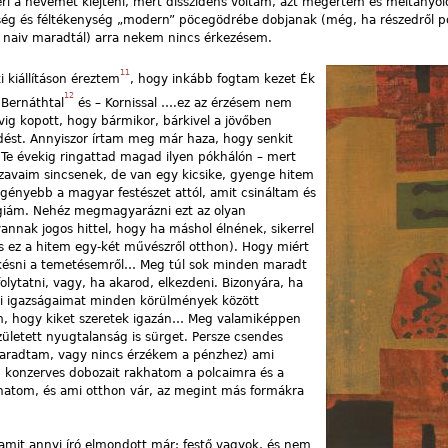
meri a nevemet kiejteni, mert disszidens voltam, azt megértem és méltányo
rség és féltékenység „modern” pöcegödrébe dobjanak (még, ha részedről p
 jó naiv maradtál) arra nekem nincs érkezésem.
11
 kiállításon éreztem
, hogy inkább fogtam kezet Ék
12
Bernáthtal
és – Kornissal ….ez az érzésem nem
vig kopott, hogy bármikor, bárkivel a jövőben
dést. Annyiszor írtam meg már haza, hogy senkit
Te évekig ringattad magad ilyen pókhálón – mert
zavaim sincsenek, de van egy kicsike, gyenge hitem
ényebb a magyar festészet attól, amit csináltam és
rgiám. Nehéz megmagyarázni ezt az olyan
annak jogos hittel, hogy ha máshol élnének, sikerrel
s ez a hitem egy-két művészről otthon). Hogy miért
késni a temetésemről… Meg túl sok minden maradt
olytatni, vagy, ha akarod, elkezdeni. Bizonyára, ha
i igazságaimat minden körülmények között
ném, hogy kiket szeretek igazán… Meg valamiképpen
ületett nyugtalanság is sürget. Persze csendes
maradtam, vagy nincs érzékem a pénzhez) ami
 konzerves dobozait rakhatom a polcaimra és a
hatom, és ami otthon vár, az megint más formákra
amit annyi író elmondott már: festő vagyok, és nem