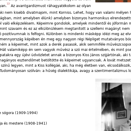
13
yan.
Az avantgardizmust ráhagyatékolom az olyan
aki nem kisebb divatmajom, mint Korniss. Lehet, hogy van valami mélyen
ilágban, mint amelyben élünk) amelyben bizonyos harmonikus elrendezet
ról való elképzelésem. Képeimre gondolok, amelyek mindentől és jóformán 
, mint szavaim és ez az elkülönülésem megtanított a szellemi magányt nem
ó pozitívumnak is felfogni. Különben is mindenki másképp idézi meg az elv
r mennyország képében én meg egy nagyon régi Népliget mutatványos bó
teném a képeimet, mint azok a derék pasasok, akik semmiféle művészcsop
 Hát valamiképp én sem vagyok művész a szó mai értelmében, és mint ps
atakra egy újévi üdvözletet annak a bizonyos Kiss János szijjártónak, aki 
 magányos esztendőmet betöltötte és képeimet ugyancsak. A lovát metszet
zínű legyen, mint a Kiss kollégáé, aki, ha még életben van, elcsodálkozik
 Tudományosan szólván: a hűség dialektikája, avagy a szentimentalizmus lo
dre sógora (1909-1994)
átja és mestere (1908-1941)