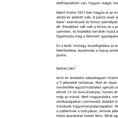
élethelyzetben van, hogyan reagál, me
Bálint Endre 1957-ben hagyta el az ors
alkotó év adatott neki. A párizsi évek 
élete” eseményeit és fontos személyei
élt. Élesebben vált szét a fontos és a
szemben, és közelebb kerültek hozzá az
fogalmazza meg a felismert igazságoka
Ez a levél, mintegy összefoglalása az e
felerősödése, leszámolás a hazug embe
jövőre.
1
Kedves Jaki!
Amit én leveledre válaszképpen írhatné
a Ti jelenetek tartalmaz. Mert én oly
mindenféle együttműködést igénylő vágy
elmúlt 15-20 évre érvényes, hanem érv
még az marad. Mert magyarázata, nem 
ostobaságaiban csomósodik okádást kiv
művészet hagyománytalanságában. Má
a szellemnek a hiányában, aminek jelen
közös akaratokat hozott létre. Tehát 