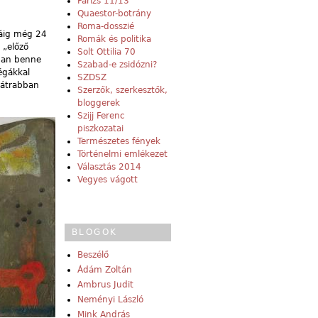
Párizs 11/13
Quaestor-botrány
Roma-dosszié
láig még 24
Romák és politika
 „előző
Solt Ottilia 70
bban benne
Szabad-e zsidózni?
égákkal
SZDSZ
bátrabban
Szerzők, szerkesztők,
bloggerek
Szijj Ferenc
piszkozatai
Természetes fények
Történelmi emlékezet
Választás 2014
Vegyes vágott
BLOGOK
Beszélő
Ádám Zoltán
Ambrus Judit
Neményi László
Mink András