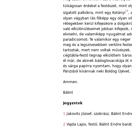
túlságosan érdekel a festészet, mint ol
14
izgatott palkókra, mint egy Kotányi
, 
olyan vágyban (és főképp egy olyan v
rétegekben kerül kifejezésre a dolgok
való elkülönülésemet jobban kifejezik
elviselni, de valamiképp nyugalmat ad
paradicsomot: Te valamikor egy nége
meg és a legszívesebben verklire fes
tartoztak, mert nem voltak művészek.
cégtábla-festő tegnap elküldtem Sárosp
él már, de akinek bádoglovacskája öt
és sárga papírra nyomtam, hogy olyan s
Párizsból kívánnak neki Boldog Újévet.
Ammen.
Bálint
Jegyzetek
1
Jakovits József, szobrász, Bálint En
2
Vajda Lajos, festő, Bálint Endre bar