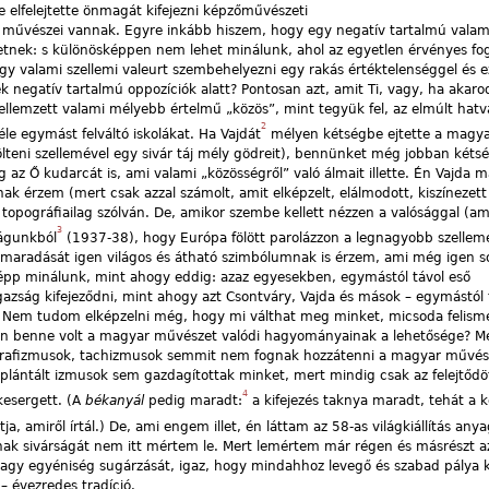
e elfelejtette önmagát kifejezni képzőművészeti
 művészei vannak. Egyre inkább hiszem, hogy egy negatív tartalmú valam
etnek: s különösképpen nem lehet minálunk, ahol az egyetlen érvényes f
gy valami szellemi valeurt szembehelyezni egy rakás értéktelenséggel és e
k negatív tartalmú oppozíciók alatt? Pontosan azt, amit Ti, vagy, ha akaro
llemzett valami mélyebb értelmű „közös”, mint tegyük fel, az elmúlt hatva
2
éle egymást felváltó iskolákat. Ha Vajdát
mélyen kétségbe ejtette a magy
ölteni szellemével egy sivár táj mély gödreit), bennünket még jobban kéts
az Ő kudarcát is, ami valami „közösségről” való álmait illette. Én Vajda 
ak érzem (mert csak azzal számolt, amit elképzelt, elálmodott, kiszínezett
 topográfiailag szólván. De, amikor szembe kellett nézzen a valósággal (a
3
lágunkból
(1937-38), hogy Európa fölött parolázzon a legnagyobb szellem
 maradását igen világos és átható szimbólumnak is érzem, ami még igen so
pp minálunk, mint ahogy eddig: azaz egyesekben, egymástól távol eső
gazság kifejeződni, mint ahogy azt Csontváry, Vajda és mások – egymástól 
t. Nem tudom elképzelni még, hogy mi válthat meg minket, micsoda felism
en benne volt a magyar művészet valódi hagyományainak a lehetősége? Me
ligrafizmusok, tachizmusok semmit nem fognak hozzátenni a magyar művész
plántált izmusok sem gazdagítottak minket, mert mindig csak az felejtődöt
4
kesergett. (A
békanyál
pedig maradt:
a kifejezés taknya maradt, tehát a k
a, amiről írtál.) De, ami engem illet, én láttam az 58-as világkiállítás anya
nak sivárságát nem itt mértem le. Mert lemértem már régen és másrészt a
gy egyéniség sugárzását, igaz, hogy mindahhoz levegő és szabad pálya ke
 évezredes tradíció.