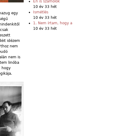
Én is számolok
10 év 33 hét
Ismétlés
 hazug egy
10 év 33 hét
tségű
1. Nem írtam, hogy a
mindenkitől
10 év 33 hét
 csak
eszett
déit idézem
orthoz nem
eudó
talán nem is
tem linóba
, hogy
gikája.