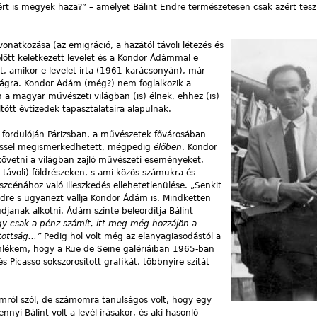
rt is megyek haza?” – amelyet Bálint Endre természetesen csak azért tesz 
natkozása (az emigráció, a hazától távoli létezés és
előtt keletkezett levelet és a Kondor Ádámmal e
int, amikor e levelet írta (1961 karácsonyán), már
zágra. Kondor Ádám (még?) nem foglalkozik a
 a magyar művészeti világban (is) élnek, ehhez (is)
tött évtizedek tapasztalataira alapulnak.
 fordulóján Párizsban, a művészetek fővárosában
ssel megismerkedhetett, mégpedig
élőben
. Kondor
követni a világban zajló művészeti eseményeket,
 távoli) földrészeken, s ami közös számukra és
zcénához való illeszkedés ellehetetlenülése. „Senkit
ndre s ugyanezt vallja Kondor Ádám is. Mindketten
janak alkotni. Ádám szinte beleordítja Bálint
gy
csak
a
pénz
számít,
itt
meg
még
hozzájön
a
tottság...
”
Pedig hol volt még az elanyagiasodástól a
emlékem, hogy a Rue de Seine galériáiban 1965-ban
s Picasso sokszorosított grafikát, többnyire szitát
mról szól, de számomra tanulságos volt, hogy egy
yi Bálint volt a levél írásakor, és aki hasonló