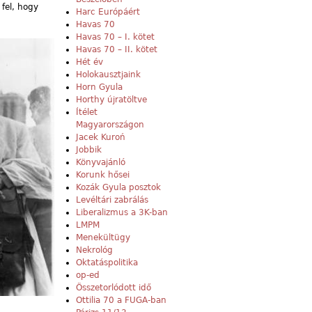
fel, hogy
Harc Európáért
Havas 70
Havas 70 – I. kötet
Havas 70 – II. kötet
Hét év
Holokausztjaink
Horn Gyula
Horthy újratöltve
Ítélet
Magyarországon
Jacek Kuroń
Jobbik
Könyvajánló
Korunk hősei
Kozák Gyula posztok
Levéltári zabrálás
Liberalizmus a 3K-ban
LMPM
Menekültügy
Nekrológ
Oktatáspolitika
op-ed
Összetorlódott idő
Ottilia 70 a FUGA-ban