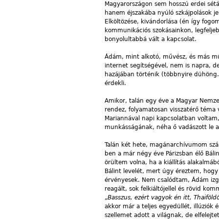
Magyarországon sem hosszú erdei séták
hanem éjszakába nyúló szkájpolások je
Elköltözése, kivándorlása (én így fogom 
kommunikációs szokásainkon, legfeljebb
bonyolultabbá vált a kapcsolat.
Ádám, mint alkotó, művész, és más mű
internet segítségével, nem is napra, d
hazájában történik (többnyire dühöng
érdekli.
Amikor, talán egy éve a Magyar Nemzeti
rendez, folyamatosan visszatérő téma vo
Mariannával napi kapcsolatban voltam, 
munkásságának, néha ő vadászott le az
Talán két hete, magánarchívumom számí
ben a már négy éve Párizsban élő Bálint
örültem volna, ha a kiállítás alakal
Bálint levelét, mert úgy éreztem, ho
érvényesek. Nem csalódtam, Ádám izga
reagált, sok felkiáltójellel és rövid k
„
Basszus,
ezért
vagyok
én
itt,
Thaiföld
akkor már a teljes egyedüllét, illúzió
szellemet adott a világnak, de elfele