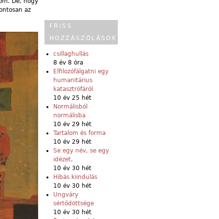
lom. De, hogy
ontosan az
FRISS
HOZZÁSZÓLÁSOK
csillaghullás
8 év 8 óra
Elfilozófálgatni egy
humanitárius
katasztrófáról
10 év 25 hét
Normálisból
normálisba
10 év 29 hét
Tartalom és forma
10 év 29 hét
Se egy név, se egy
idézet,
10 év 30 hét
Hibás kiindulás
10 év 30 hét
Ungváry
sértődöttsége
10 év 30 hét