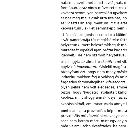
hatalmas szellemet adott a világnak, d
formában, azaz nincs művészete, csak
kovásza semmilyen összeállási igyekez
sajnos még ma is csak arra utalhat, ho
és vigasztalan argumentum. Mit is érte
képviseltünk, akiket semmiképp nem je
itt és máshol igenis jellemezte a különf
sivár panorámája (és megkísérelte felt
helyzetünk, mert beleszámíthatjuk még 
maradását egyfelől igen prózai kudarcn
igényelt), de nem számolt helyzetével,
el is hagyta az álmait és
kinőtt
a mi vi
egyívású
individuum
. Másfelől magára
bizonyítani azt, hogy nem megy máské
individuumokban fog a valóság és az i
független formavilágában kifejeződöt
olyan példa nem volt elégséges, amib
biztos, hogy Nyugatról átplántált kal
képhez, mint ahogy annak idején az át
akarásainkból, ami miatt Vajda annyit 
pontosan azt a provinciális képet mutatj
provinciális művészetünket, vagyis an
ason sem láttam mást, mint egy-egy na
még valami: több évszázados, ha nem –