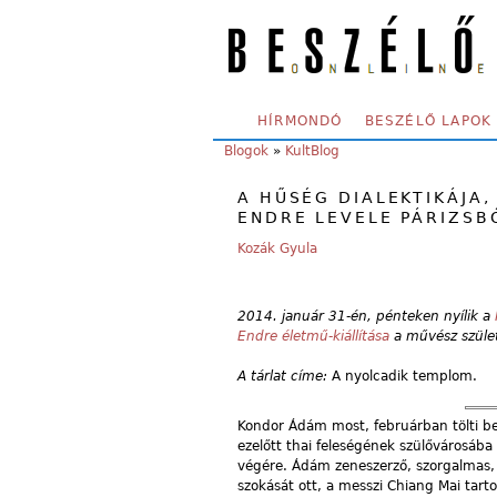
Skip to main content
SECONDARY MENU
HÍRMONDÓ
BESZÉLŐ LAPOK
YOU ARE HERE:
Blogok
»
KultBlog
A HŰSÉG DIALEKTIKÁJA,
ENDRE LEVELE PÁRIZSB
Kozák Gyula
2014. január 31-én, pénteken nyílik a
Endre életmű-kiállítása
a művész szület
A tárlat címe:
A nyolcadik templom.
Kondor Ádám most, februárban tölti be
ezelőtt thai feleségének szülővárosába 
végére. Ádám zeneszerző, szorgalmas, h
szokását ott, a messzi Chiang Mai tar