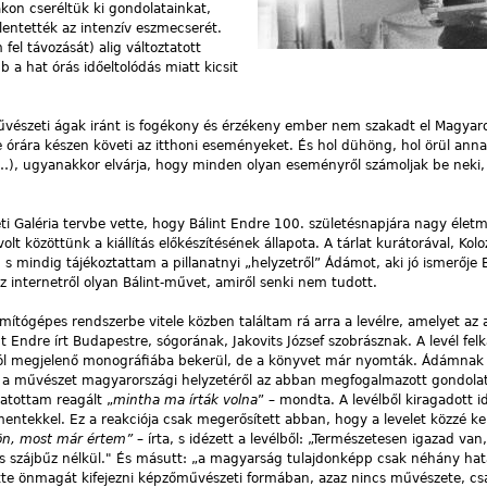
on cseréltük ki gondolatainkat,
lentették az intenzív eszmecserét.
fel távozását) alig változtatott
 a hat órás időeltolódás miatt kicsit
vészeti ágak iránt is fogékony és érzékeny ember nem szakadt el Magyaro
e órára készen követi az itthoni eseményeket. És hol dühöng, hol örül ann
…), ugyanakkor elvárja, hogy minden olyan eseményről számoljak be neki,
 Galéria tervbe vette, hogy Bálint Endre 100. születésnapjára nagy életmű
lt közöttünk a kiállítás előkészítésének állapota. A tárlat kurátorával, Kol
s mindig tájékoztattam a pillanatnyi „helyzetről” Ádámot, aki jó ismerője B
 internetről olyan Bálint-művet, amiről senki nem tudott.
tógépes rendszerbe vitele közben találtam rá arra a levélre, amelyet az 
 Endre írt Budapestre, sógorának, Jakovits József szobrásznak. A levél felk
mából megjelenő monográfiába bekerül, de a könyvet már nyomták. Ádámnak
gy a művészet magyarországi helyzetéről az abban megfogalmazott gondola
tottam reagált „
mintha
ma
írták
volna
” – mondta. A levélből kiragadott i
ommentekkel. Ez a reakciója csak megerősített abban, hogy a levelet közzé kel
ön,
most
már
értem
” –
írta, s idézett a levélből: „Természetesen igazad van
k és szájbűz nélkül." És másutt: „a magyarság tulajdonképp csak néhány ha
jtette önmagát kifejezni képzőművészeti formában, azaz nincs művészete, c