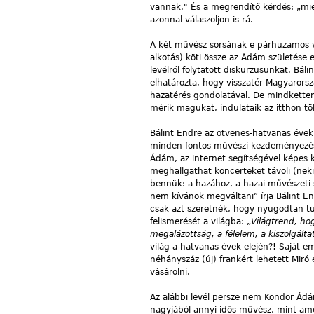
vannak." És a megrendítő kérdés: „mié
azonnal válaszoljon is rá.
A két művész sorsának e párhuzamos vo
alkotás) köti össze az Ádám születése 
levélről folytatott diskurzusunkat. Bál
elhatározta, hogy visszatér Magyarors
hazatérés gondolatával. De mindketten
mérik magukat, indulataik az itthon töl
Bálint Endre az ötvenes-hatvanas évek
minden fontos művészi kezdeményezé
Ádám, az internet segítségével képes 
meghallgathat koncerteket távoli (neki
bennük: a hazához, a hazai művészeti s
nem kívánok megváltani” írja Bálint E
csak azt szeretnék, hogy nyugodtan tud
felismerését a világba: „
Világtrend,
ho
megalázottság,
a
félelem,
a
kiszolgálta
világ a hatvanas évek elején?! Saját 
néhányszáz (új) frankért lehetett Miró é
vásárolni.
Az alábbi levél persze nem Kondor Ádá
nagyjából annyi idős művész, mint amenn