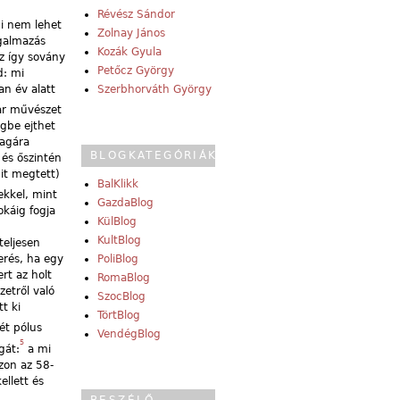
Révész Sándor
i nem lehet
Zolnay János
ogalmazás
Kozák Gyula
z így sovány
Petőcz György
d: mi
n év alatt
Szerbhorváth György
ar művészet
égbe ejthet
magára
BLOGKATEGÓRIÁK
 és őszintén
mit megtett)
BalKlikk
ekkel, mint
GazdaBlog
káig fogja
KülBlog
KultBlog
teljesen
PoliBlog
erés, ha egy
rt az holt
RomaBlog
etről való
SzocBlog
t ki
TörtBlog
ét pólus
VendégBlog
5
gát:
a mi
zon az 58-
llett és