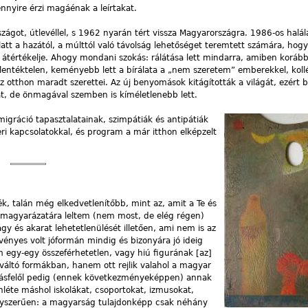
nnyire érzi magáénak a leírtakat.
zágot, útlevéllel, s 1962 nyarán tért vissza Magyarországra. 1986-os halá
alatt a hazától, a múlttól való távolság lehetőséget teremtett számára, hogy
t átértékelje. Ahogy mondani szokás: rálátása lett mindarra, amiben korá
 jelentéktelen, keményebb lett a bírálata a „nem szeretem” emberekkel, koll
 otthon maradt szerettei. Az új benyomások kitágították a világát, ezért 
t, de önmagával szemben is kíméletlenebb lett.
migráció tapasztalatainak, szimpátiák és antipátiák
ri kapcsolatokkal, és program a már itthon elképzelt
k, talán még elkedvetlenítőbb, mint az, amit a Te és
an magyarázatára leltem (nem most, de elég régen)
 és akarat lehetetlenülését illetően, ami nem is az
ényes volt jóformán mindig és bizonyára jó ideig
egy-egy összeférhetetlen, vagy hiú figurának [az]
áltó formákban, hanem ott rejlik valahol a magyar
sfelől pedig (ennek következményeképpen) annak
léte máshol iskolákat, csoportokat, izmusokat,
egyszerűen: a magyarság tulajdonképp csak néhány