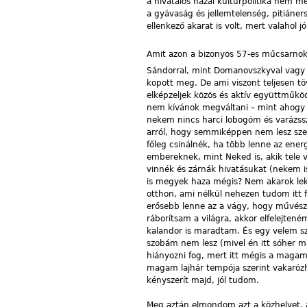
a hivatalos hazai kultúrpolitika nem 
a gyávaság és jellemtelenség, pitiáne
ellenkező akarat is volt, mert valahol
Amit azon a bizonyos 57-es műcsarnoki
Sándorral, mint Domanovszkyval vagy 
kopott meg. De ami viszont teljesen tö
elképzeljek közös és aktív együttműkö
nem kívánok megváltani – mint ahogy 
nekem nincs harci lobogóm és varázss
arról, hogy semmiképpen nem lesz szeg
főleg csinálnék, ha több lenne az ene
embereknek, mint Neked is, akik tele v
vinnék és zárnák hivatásukat (nekem i
is megyek haza mégis? Nem akarok le
otthon, ami nélkül nehezen tudom itt f
erősebb lenne az a vágy, hogy művész
ráborítsam a világra, akkor elfelejte
kalandor is maradtam. És egy velem sz
szobám nem lesz (mivel én itt sóher 
hiányozni fog, mert itt mégis a magam
magam lajhár tempója szerint vakaróz
kényszerít majd, jól tudom.
Meg aztán elmondom azt a közhelyet, 