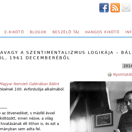
E-KIKÖTŐ
BLOGOK
BESZÉLŐ TÁJ
HANGOS KIKÖTŐ
IN
 AVAGY A SZENTIMENTALIZMUS LOGIKÁJA – BÁL
ÓL, 1961 DECEMBERÉBŐL
2014
Nyomtatób
Magyar Nemzeti Galériában Bálint
ésének 100. évfordulója alkalmából.
 az ötvenediket, s másfél évvel
költözött, innen nézve, a világ
ivatásának élt itthon is, és ezt a
tományban sem adta fel.