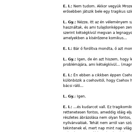
E. I.:
Nem tudom. Akkor vegyük Mroz
erősebben játszik bele egy tragikus szí
L. Gy.:
Nézze, itt az én véleményem sz
használtak, és ami tulajdonképpen zene
szerint kétségkívül megvan a legnagy
amelyekben a kísérőzene komikus...
E. I.:
Bár ő fordítva mondta, ő azt mon
L. Gy.:
Igen, de én azt hiszem, hogy lé
problémájára, ami kétségkívül... (
magn
E. I.:
Én ebben a cikkben éppen Csehov
különbözik a csehovitól, hogy Csehov 
bácsi rálő…
L. Gy.
: Igen.
E. I.:
...és kudarcot vall. Ez tragikom
rettenetesen fontos, ameddig idáig elj
részletes ábrázolása nem olyan fontos,
nyilvánvalóak. Tehát nem arról van szó
tekintenek el, mert nap mint nap vilá