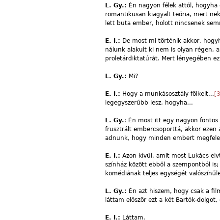
L. Gy.:
Én nagyon félek attól, hogyha
romantikusan kiagyalt teória, mert n
lett buta ember, holott nincsenek sem
E. I.:
De most mi történik akkor, hogyh
nálunk alakult ki nem is olyan régen,
proletárdiktatúrát. Mert lényegében ez 
L. Gy.:
Mi?
E. I.:
Hogy a munkásosztály fölkelt...
[3
legegyszerűbb lesz, hogyha...
L. Gy.
: Én most itt egy nagyon fontos 
frusztrált embercsoporttá, akkor ezen 
adnunk, hogy minden embert megfelelően
E. I.:
Azon kívül, amit most Lukács el
színház között ebből a szempontból is; 
komédiának teljes egységét valószínűle
L. Gy.:
Én azt hiszem, hogy csak a fil
láttam először ezt a két Bartók-dolgot,
E. I.:
Láttam.