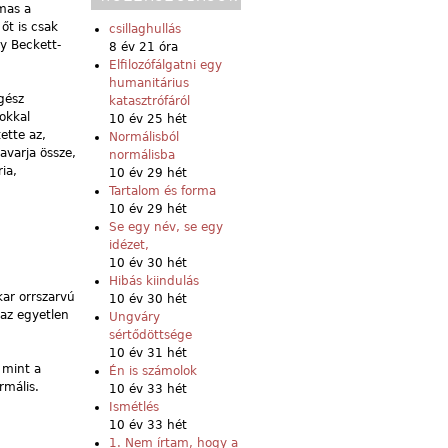
mas a
őt is csak
csillaghullás
y Beckett-
8 év 21 óra
Elfilozófálgatni egy
humanitárius
gész
katasztrófáról
okkal
10 év 25 hét
ette az,
Normálisból
avarja össze,
normálisba
ia,
10 év 29 hét
Tartalom és forma
10 év 29 hét
Se egy név, se egy
idézet,
10 év 30 hét
Hibás kiindulás
ar orrszarvú
10 év 30 hét
 az egyetlen
Ungváry
sértődöttsége
10 év 31 hét
 mint a
Én is számolok
rmális.
10 év 33 hét
Ismétlés
10 év 33 hét
1. Nem írtam, hogy a