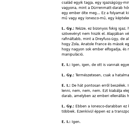
család egyik tagja, egy igazságügy-mi
vagyona, mint a Dürrenmatt-darab hősnő
egy ember ölte meg… Ez a folyamat kis 
mű vagy egy Ionesco-mű, egy képtele
L. Gy.:
Nézze, ez bizonyos fokig igaz
szövevényt nem hiszik el. Alapjában v
rafináltabb, mint a Dreyfuss-ügy, de a
hogy Zola, Anatole France és mások egé
hogy nagyon sok ember elfogadja, és r
manipuláció.
E. I.:
Igen, igen, de ott is vannak eg
L. Gy.:
Természetesen, csak a hatalm
E. I.:
De hát pontosan erről beszélek.
lenni, nem, nem, nem. Ezt kiabálja ele
darab, amelyben az emberi ellenállás 
L. Gy.:
Ebben a Ionesco-darabban ez k
többiek. Ezenkívül éppen ez a transzpo
E. I.:
Igen.