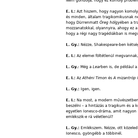
Nem gondolja, hogy ez komoly problé
E. I.:
Azt hiszem, hogy nagyon komoly 
és minden, általam tragikomikusnak n
hogy Dürrenmatt
Öreg hölgy
ében a tr
mozzanatokkal, olyannyira, ahogy ez a
hogy a régi nagy tragédiákban is meg
L. Gy.:
Nézze, Shakespeare-ben kétsé
E. I.:
Az elemei föltétlenül megvanna
L. Gy.
: Még a
Lear
ben is, de például 
E. I.:
Az
Athéni Timon
és
A mizantróp
i
L. Gy.:
Igen, igen.
E. I.:
Na most, a modern művészetben s
beszélni – a hintázás a tragikum és a 
egyetlen Ionesco-dráma, amit nagyon s
emlékszik-e rá véletlenül?
L. Gy.:
Emlékszem. Nézze, ott közeledi
Ionesco, gyöngébb a többinél.