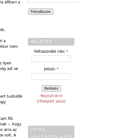
 állítani a
ik.
t a
BELÉPÉS
 akkor nem
Felhasználói név:
*
 ilyen
még azt se
Jelszó:
*
Regisztráció
t tudniillik
Elfelejtett jelszó
hogy
tam föl.
dnak –, hogy
FRISS
s arra az
e volt. A
HOZZÁSZÓLÁSOK