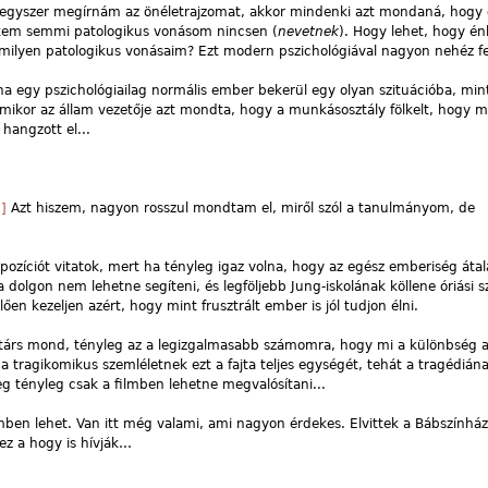
 egyszer megírnám az önéletrajzomat, akkor mindenki azt mondaná, hogy 
ekem semmi patologikus vonásom nincsen (
nevetnek
). Hogy lehet, hogy é
milyen patologikus vonásaim? Ezt modern pszichológiával nagyon nehéz fe
a egy pszichológiailag normális ember bekerül egy olyan szituációba, min
 amikor az állam vezetője azt mondta, hogy a munkásosztály fölkelt, hogy 
hangzott el...
]
Azt hiszem, nagyon rosszul mondtam el, miről szól a tanulmányom, de
pozíciót vitatok, mert ha tényleg igaz volna, hogy az egész emberiség átal
a dolgon nem lehetne segíteni, és legföljebb Jung-iskolának köllene óriási 
 kezeljen azért, hogy mint frusztrált ember is jól tudjon élni.
vtárs mond, tényleg az a legizgalmasabb számomra, hogy mi a különbség a 
a tragikomikus szemléletnek ezt a fajta teljes egységét, tehát a tragédián
g tényleg csak a filmben lehetne megvalósítani...
mben lehet. Van itt még valami, ami nagyon érdekes. Elvittek a Bábszínház
 ez a hogy is hívják…