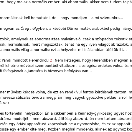
m, hogy ma az a normális ember, aki abnormális, akkor nem tudom talpára
normálisnak kell bemutatni, de – hogy mondjam – a mi számunkra...
z megvan az
Öreg hölgy
ben, a későbbi Dürrenmatt-darabokból pedig hiányz
zolok, amelynek az abnormalitása nyilvánvaló, csak a színpadon tekintik ez
ak, normálisnak, mert megszokták, tehát ha egy ilyen világot ábrázolok,
 abnormális világ a normális; ezt a helyzetet mi is állandóan átéltük itt...
t Pándi mondott Herendiről.
[2]
Nem kétséges, hogy Herendiben megvan az
l lehetne művészi szempontból vitatkozni, s ez egész érdekes volna, és 
-fölfogásnak a Jancsóra is bizonyos befolyása van...
er művészi kérdés volna, de ezt én rendkívül fontos kérdésnek tartom, mer
ész művészi stilizálás tévútra megy. Én meg vagyok győződve például arról, 
tszik.
ges történelmi helyzetből. Én a cikkemben a Kennedy-gyilkosság ügyét hoz
 dráma modelljét – nem abszurd, állítólag abszurd, én nem tartom abszur
aztán egy óriási apparátust kapcsolnak be a nyomozásba, és ez az apparátu
össze egy ember ölte meg. Közben meghal mindenki, akinek az ügyhöz köz