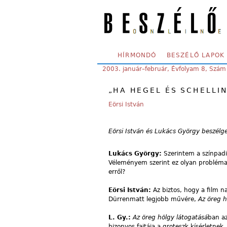
Skip to main content
SECONDARY MENU
HÍRMONDÓ
BESZÉLŐ LAPOK
YOU ARE HERE:
2003. január–február, Évfolyam 8, Szám
„HA HEGEL ÉS SCHELLIN
Eörsi István
Eörsi István és Lukács György beszélg
Lukács György:
Szerintem a színpadi
Véleményem szerint ez olyan problém
erről?
Eörsi István:
Az biztos, hogy a film 
Dürrenmatt legjobb művére,
Az öreg h
L. Gy.:
Az öreg hölgy látogatásá
ban az
bizonyos fajtája a groteszk kísérletnek