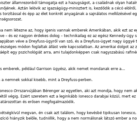
niszter államrezonból támogatja ezt a hazugságot, a családnak olyan hatal
jének. Aztán lelövik az igazságügy-minisztert is, kezdődik a cécó elölről, 
torzítással és épp az élet konkrét anyagának a sajnálatos mellőzésével eg
nségsorozat.
, ha nem létezne az, hogy igenis vannak emberek Amerikában, akik ezt az e
éve – és ez nagyon érdekes dolog – technikailag ez az egész Kennedy-ügy s
lapjában véve a Dreyfuss-ügyről van szó, és a Dreyfuss-ügyet nagy üggyé t
szséges módon foglaltak állást vele kapcsolatban. Az amerikai dolgot az z
áépít egy pszichológiát arra, ami tulajdonképpen csak nagyszabású rafinér
yes emberek, például Garrison ügyész, akik nemet mondanak erre a…
a a
nem
nek sokkal kisebb, mint a Dreyfuss-perben.
 Ionesco
Orrszarvú
jában Bérenger az egyetlen, aki azt mondja, hogy nem ak
jétől végig. Ezért szeretem ezt a leginkább Ionesco darabjai közül, mert ez
határozottan és erősen megfogalmazódik.
étségkívül megvan, én csak azt találom, hogy kevésbé tipikusan Ionesco,
zíció hiányzik belőle, tudniillik, hogy a nem normálisnak látszó ember a no