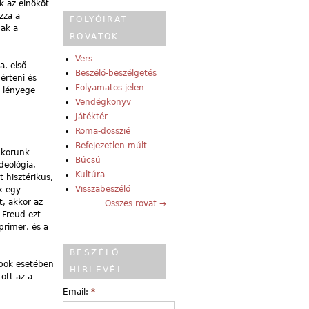
k az elnököt
zza a
FOLYÓIRAT
nak a
ROVATOK
Vers
a, első
Beszélő-beszélgetés
érteni és
Folyamatos jelen
g lényege
Vendégkönyv
Játéktér
Roma-dosszié
Befejezetlen múlt
i korunk
Búcsú
deológia,
Kultúra
 hisztérikus,
Visszabeszélő
k egy
t, akkor az
Összes rovat →
 Freud ezt
primer, és a
BESZÉLŐ
rabok esetében
HÍRLEVÉL
ott az a
Email:
*