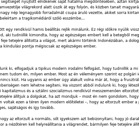
y segítséget nyújtott elnökének saját hatalma megdöntésében, aztán kiirtjá
mvezetője világrekord alatt úszik át egy folyón, és közben tanait magyará
agy nép legnagyobb forradalmát csupa áruló vezette, akiket sorra kiirta
beleírtam a tragikomédiáról szóló esszémbe…
 egy rendkívül hamis beállítás rejlik minálunk. Ez régi időkre nyúlik vissz
d, aki tudniillik kimondta, hogy az egészséges embert kell a betegből meg
eje tetejére állította a világot, mert akármi történik Indonéziában, a dolo
 kiindulási pontja mégiscsak az egészséges ember.
nk ki, elfogadjuk a tipikus modern irodalmi felfogást, hogy tudniillik a m
és nem tudom én, milyen ember. Most az én véleményem szerint ez polgári i
ncs kiút. Ha ugyanis az ember úgy alakult volna már át, hogy a frusztrált
beriségen nem lehetne segíteni. Ha viszont abból indulunk ki, hogy létezi
kapitalizmus és a sztálini szocializmus rendkívül messzemenően eltorzítot
 tetejére állítjuk a dolgokat, ha azt mondjuk – most én nem gondolom, hogy
en voltak ezen a téren ilyen modern előítéletei –, hogy az eltorzult ember a 
es, sajátságos és így tovább.
 hogy az eltorzult a normális, sőt igyekszem azt bebizonyítani, hogy jó da
a nézőtéren kell helyreállítania a világrendet, bármilyen feje tetejére állít