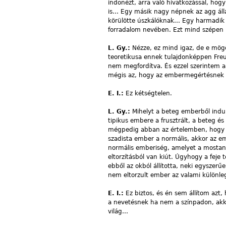
indonézt, arra való hivatkozással, hog
is… Egy másik nagy népnek az agg álla
körülötte úszkálóknak… Egy harmadik n
forradalom nevében. Ezt mind szépen 
L. Gy.:
Nézze, ez mind igaz, de e mögött
teoretikusa ennek tulajdonképpen Freu
nem megfordítva. És ezzel szerintem a f
mégis az, hogy az embermegértésnek a
E. I.:
Ez kétségtelen.
L. Gy.:
Mihelyt a beteg emberből indulu
tipikus embere a frusztrált, a beteg 
mégpedig abban az értelemben, hogy ni
szadista ember a normális, akkor az em
normális emberiség, amelyet a mostani 
eltorzításból van kiút. Úgyhogy a feje
ebből az okból állította, neki egyszerű
nem eltorzult ember az valami különleg
E. I.:
Ez biztos, és én sem állítom azt,
a nevetésnek ha nem a színpadon, akkor 
világ…