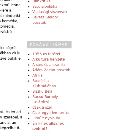
Filmkritika
kmű lenne,
Szociálpolitika
liere a
Vajdasági viszonyok
mit mindenki
Révész Sándor
an komédia,
posztok
ikomédia,
kevésbé
KORÁBBI TÉMÁK
lenségről
ékben öli ki
1956-os Intézet
zve bukik el.
A kultúra helyzete
A sors és a számla
Ádám Zoltán posztok
Afrika
Beszélő a
Klubrádióban
Biszku Béla
Búcsú Borbély
Szilárdtól
Csak a szél
t, és én azt
Csak egyetlen forrás
 szerepel, a
Elmúlt nyolc év
ancia, ami
Én kinek állítanék
képzelhető.
szobrot?