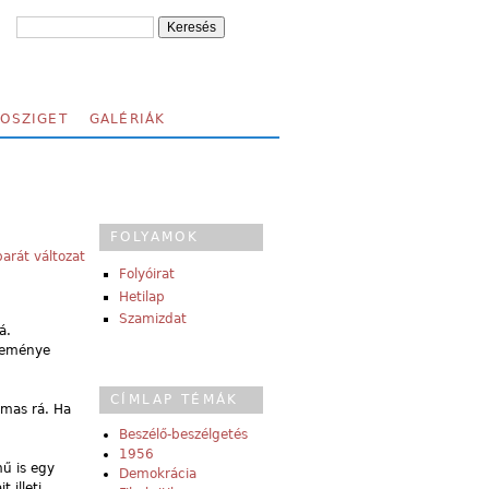
FOSZIGET
GALÉRIÁK
FOLYAMOK
arát változat
Folyóirat
Hetilap
Szamizdat
á.
leménye
CÍMLAP TÉMÁK
lmas rá. Ha
Beszélő-beszélgetés
1956
mű is egy
Demokrácia
 illeti,