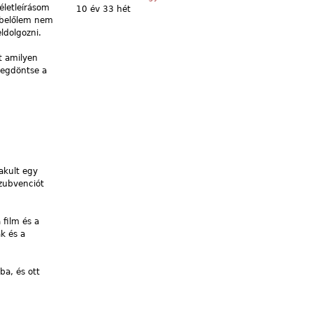
életleírásom
10 év 33 hét
nbelőlem nem
ldolgozni.
t amilyen
megdöntse a
akult egy
szubvenciót
film és a
ak és a
ba, és ott