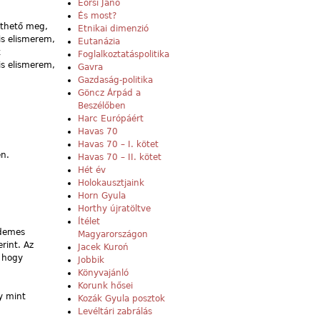
Eörsi Janó
És most?
mthető meg,
Etnikai dimenzió
is elismerem,
Eutanázia
k
Foglalkoztatáspolitika
is elismerem,
Gavra
Gazdaság-politika
Göncz Árpád a
Beszélőben
Harc Európáért
Havas 70
Havas 70 – I. kötet
en.
Havas 70 – II. kötet
Hét év
Holokausztjaink
Horn Gyula
Horthy újratöltve
Ítélet
rdemes
Magyarországon
rint. Az
Jacek Kuroń
 hogy
Jobbik
Könyvajánló
Korunk hősei
y mint
Kozák Gyula posztok
Levéltári zabrálás