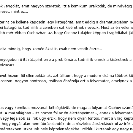
ek
Tangó
ját, amit nagyon szeretek. Itt a komikum uralkodik, de mindvégig
nezet, mint ez...
erint be köllene kapcsolni egy kategóriát, amit eddig a dramaturgiában 
i kategória, tudniillik a zenében ezt kíséretnek nevezik. Most az én vél
obb mértékben Csehovban az, hogy Csehov tulajdonképpen tragédiákat játs
dta mindig, hogy komédiákat ír, csak nem veszik észre...
nyegében ő itt rátapint erre a problémára, tudniillik ennek a kíséretnek a
ózavar
)
ot hozom föl ellenpéldának, azt állítom, hogy a modern dráma többek k
hosszan, nagyon pontosan, reálisan ábrázolja azt a folyamatot, amelynek 
ikus vagy komikus mozzanat kétségkívül, de maga a folyamat Csehov szám
ut. A mai világban – itt hozom föl az én élettényeimet –, ennek a folyamatn
 vagy legalább az írók úgy érzik, hogy nem olyan fontos, mert a világ képt
, hogy egyáltalán nem ábrázolandók, de a részletes ábrázolásuktól az írók 
gméretekben ütközünk bele képtelenségekbe. Például kiirtanak egy nagy n