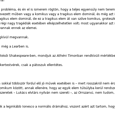
ma?
probléma, és én el is ismerem rögtön, hogy a teljes egyensúly nem tere
evezett műben vagy a komikus vagy a tragikus elem dominál, és még azt 
agikus elem dominál, de ez a tragikus elem át van szőve komikus, grotesz
 régi nagy tragédiák esetében elképzelhetetlen volt; most ugyanakkor azt 
vannak ennek az elemei.
gkívül megvannak.
k, még a
Lear
ben is.
a késői Shakespeare-ben, mondjuk az
Athéni Timon
ban rendkívüli mértékb
kertestvérek, csak a pátoszuk ellentétes.
okkal többször fordul elő jó művek esetében is – mert rosszakról nem é
komikum között, annak ellenére, hogy az egyik elem túlsúlyba kerül rendsze
zeretek – Lukács elvtárs nyilván nem szereti –, az
Orrszarvú
, nem tudom,
k a leginkább Ionesco a normális drámához, viszont azért azt tartom, hog