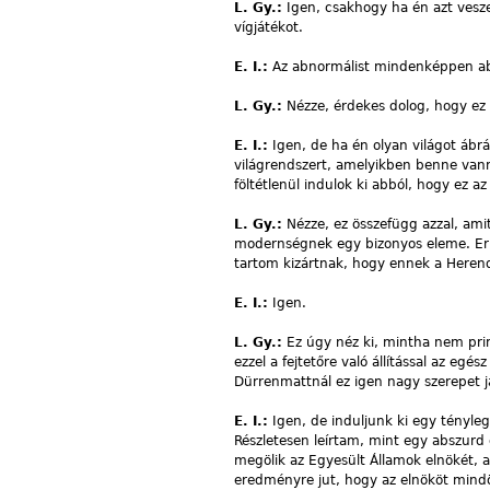
L. Gy.:
Igen, csakhogy ha én azt vesze
vígjátékot.
E. I.:
Az abnormálist mindenképpen ab
L. Gy.:
Nézze, érdekes dolog, hogy e
E. I.:
Igen, de ha én olyan világot ábrá
világrendszert, amelyikben benne vann
föltétlenül indulok ki abból, hogy ez az
L. Gy.:
Nézze, ez összefügg azzal, ami
modernségnek egy bizonyos eleme. Errő
tartom kizártnak, hogy ennek a Herendi
E. I.:
Igen.
L. Gy.:
Ez úgy néz ki, mintha nem prim
ezzel a fejtetőre való állítással az eg
Dürrenmattnál ez igen nagy szerepet já
E. I.:
Igen, de induljunk ki egy tényle
Részletesen leírtam, mint egy abszurd
megölik az Egyesült Államok elnökét, 
eredményre jut, hogy az elnököt mind