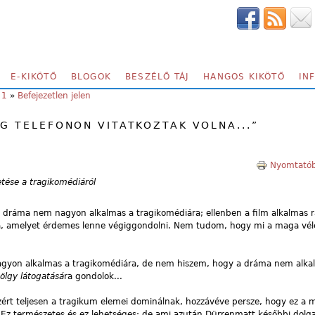
E-KIKÖTŐ
BLOGOK
BESZÉLŐ TÁJ
HANGOS KIKÖTŐ
IN
 1
»
Befejezetlen jelen
G TELEFONON VITATKOZTAK VOLNA...”
Nyomtatób
etése a tragikomédiáról
 dráma nem nagyon alkalmas a tragikomédiára; ellenben a film alkalmas r
a, amelyet érdemes lenne végiggondolni. Nem tudom, hogy mi a maga vé
nagyon alkalmas a tragikomédiára, de nem hiszem, hogy a dráma nem alka
ölgy látogatásá
ra gondolok...
ért teljesen a tragikum elemei dominálnak, hozzávéve persze, hogy ez a 
. Ez természetes és ez lehetséges; de ami azután Dürrenmatt későbbi dolgait