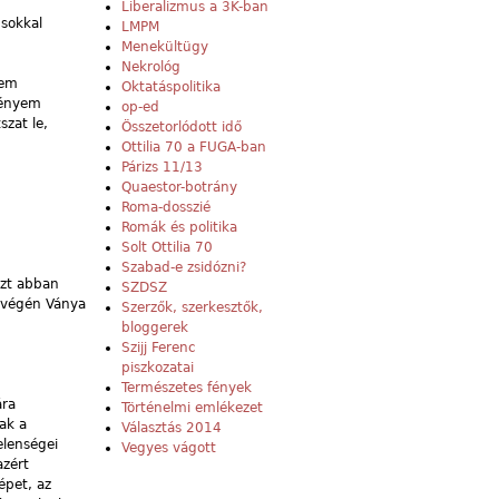
Liberalizmus a 3K-ban
 sokkal
LMPM
Menekültügy
Nekrológ
nem
Oktatáspolitika
eményem
op-ed
zat le,
Összetorlódott idő
Ottilia 70 a FUGA-ban
Párizs 11/13
Quaestor-botrány
Roma-dosszié
Romák és politika
Solt Ottilia 70
Szabad-e zsidózni?
özt abban
SZDSZ
a végén Ványa
Szerzők, szerkesztők,
bloggerek
Szijj Ferenc
piszkozatai
Természetes fények
ára
Történelmi emlékezet
ak a
Választás 2014
elenségei
Vegyes vágott
azért
épet, az