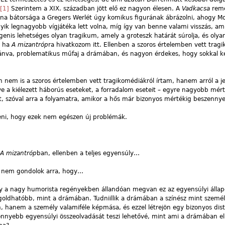
[1]
Szerintem a XIX. században jött elő ez nagyon élesen. A
Vadkacsa
reme
lna bátorsága a Gregers Werlét úgy komikus figurának ábrázolni, ahogy Mo
gyik legnagyobb vígjátéka lett volna, míg így van benne valami visszás, a
enis lehetséges olyan tragikum, amely a groteszk határát súrolja, és oly
, ha
A mizantróp
ra hivatkozom itt. Ellenben a szoros értelemben vett trag
ánva, problematikus műfaj a drámában, és nagyon érdekes, hogy sokkal 
 nem is a szoros értelemben vett tragikomédiákról írtam, hanem arról a je
ve a kiélezett háborús eseteket, a forradalom eseteit – egyre nagyobb mért
t, szóval arra a folyamatra, amikor a hős már bizonyos mértékig beszennye
eni, hogy ezek nem egészen új problémák.
A mizantróp
ban, ellenben a teljes egyensúly…
n nem gondolok arra, hogy…
ogy a nagy humorista regényekben állandóan megvan ez az egyensúlyi állapo
ldhatóbb, mint a drámában. Tudniillik a drámában a színész mint személy
 hanem a személy valamiféle képmása, és ezzel létrejön egy bizonyos dist
nyebb egyensúlyi összeolvadását teszi lehetővé, mint ami a drámában el