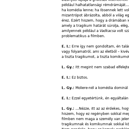
például halhatatlansági rémdrámáját...
ha komédia lenne; ha Ibsennek lett vo
mizantrópot ábrázolta, abból a világ e
érez. Ezért hiszem, hogy a drámában ig
amely a tragikum határát súrolja, elég
amilyennek például a
Vadkacsa
volt sz
problematikus a filmben.
E. I.:
Erre így nem gondoltam, én talán
vagy folyamatról, ami az életből – kivé
a tiszta tragikumot, a tiszta komikumo
L. Gy.:
Itt megint nem szabad elfelejt
E. I.:
Ez biztos.
L. Gy.:
Moliere-nél a komédia dominál
E. I.:
Ezzel egyetértünk, én egyáltalá
L. Gy.:
...Nézze, itt az az érdekes, h
hiszem, hogy ez regényben sokkal mego
filmben nem maga a személy van jelen,
tragikumnak és komikumnak sokkal kön