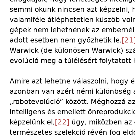
semmi okunk nincsen azt képzelni, h
valamiféle átléphetetlen küszöb vo
gépek nem lehetnének az embernél
adott esetben nem győzhetik le.
[21
Warwick (de különösen Warwick) sz
evolúció meg a túlélésért folytatott 
Amire azt lehetne válaszolni, hogy 
azonban van azért némi különbség a 
„robotevolúció” között. Méghozzá 
intelligens és emellett önreprodukc
képzelünk el,
[22]
úgy, miközben az 
természetes szelekció révén fog el