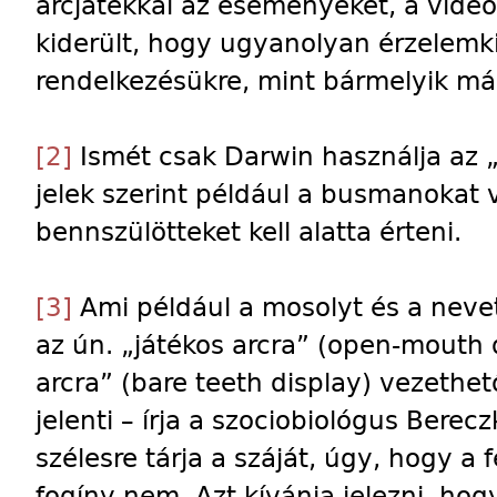
arcjátékkal az eseményeket, a videóf
kiderült, hogy ugyanolyan érzelemkif
rendelkezésükre, mint bármelyik m
[2]
Ismét csak Darwin használja az „
jelek szerint például a busmanokat v
bennszülötteket kell alatta érteni.
[3]
Ami például a mosolyt és a nevetés
az ún. „játékos arcra” (open-mouth 
arcra” (bare teeth display) vezethet
jelenti – írja a szociobiológus Berecz
szélesre tárja a száját, úgy, hogy a f
fogíny nem. Azt kívánja jelezni, ho