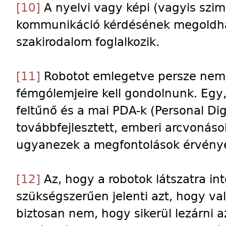
[10]
A nyelvi vagy képi (vagyis szi
kommunikáció kérdésének megoldha
szakirodalom foglalkozik.
[11]
Robotot emlegetve persze nem fe
fémgólemjeire kell gondolnunk. Egy
feltűnő és a mai PDA-k (Personal Dig
továbbfejlesztett, emberi arcvonáso
ugyanezek a megfontolások érvény
[12]
Az, hogy a robotok látszatra in
szükségszerűen jelenti azt, hogy va
biztosan nem, hogy sikerül lezárni az