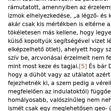
rámutatott, amennyiben az érzelemkif
izmok elhelyezkedése, „a légző- és k
akár csak kis mértékben is eltérne 
tökéletesen más kellene, hogy leg
külső kopoltyúk segítségével vizet 
elképzelhető ötlet), ahelyett hogy s
szív be, arcvonásai érzelmeit nem f
mint most keze és tagjai.
[5]
És bár 
hogy a dühöt vagy az utálatot azért 
fejezhetnék ki, a szem pedig a vérel
megfelelően az indulatoktól) függő
homályosabb, valószínűleg nem neh
ismét csak egy meglehetősen geo- (