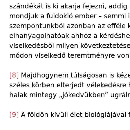
szándékát is ki akarja fejezni, addi
mondjuk a fuldokló ember – semmi i
szempontunkból azonban az efféle 
elhanyagolhatóak ahhoz a kérdéshez
viselkedésből milyen következtetése
módon viselkedő teremtményre von
[8]
Majdhogynem túlságosan is kézen
széles körben elterjedt vélekedésre 
halak mintegy „jókedvükben” ugráln
[9]
A földön kívüli élet biológiájáva