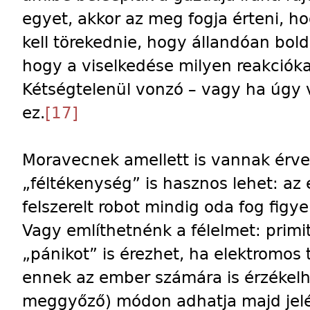
egyet, akkor az meg fogja érteni, ho
kell törekednie, hogy állandóan boldo
hogy a viselkedése milyen reakciókat
Kétségtelenül vonzó – vagy ha úgy v
ez.
[17]
Moravecnek amellett is vannak érve
„féltékenység” is hasznos lehet: az 
felszerelt robot mindig oda fog figyel
Vagy említhetnénk a félelmet: primit
„pánikot” is érezhet, ha elektromos 
ennek az ember számára is érzékelh
meggyőző) módon adhatja majd jelé