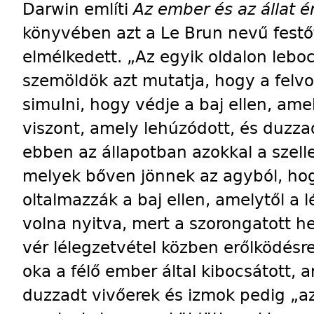
Darwin említi
Az ember és az állat é
könyvében azt a Le Brun nevű festőt
elmélkedett. „Az egyik oldalon leboc
szemöldök azt mutatja, hogy a felvo
simulni, hogy védje a baj ellen, amel
viszont, amely lehúzódott, és duzzadt
ebben az állapotban azokkal a szel
melyek bőven jönnek az agyból, hogy
oltalmazzák a baj ellen, amelytől a l
volna nyitva, mert a szorongatott h
vér lélegzetvétel közben erőlködésre
oka a félő ember által kibocsátott, a
duzzadt vivőerek és izmok pedig „az