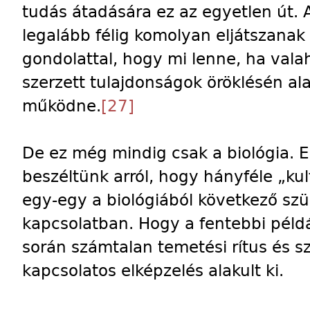
tudás átadására ez az egyetlen út.
legalább félig komolyan eljátszanak
gondolattal, hogy mi lenne, ha val
szerzett tulajdonságok öröklésén al
működne.
[27]
De ez még mindig csak a biológia.
beszéltünk arról, hogy hányféle „kul
egy-egy a biológiából következő sz
kapcsolatban. Hogy a fentebbi péld
során számtalan temetési rítus és sz
kapcsolatos elképzelés alakult ki.