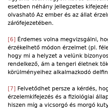
esetben néhány jellegzetes kifeje
olvasható Az ember és az állat érze
zárófejezetében.
[6]
Érdemes volna megvizsgálni, ho
érzékelhető módon érzelmet (pl. félel
hogy mi a helyzet a velünk bizonyo
rendelkező, ám a tengeri életnek tök
körülményeihez alkalmazkodó delfin
[7]
Felvetődhet persze a kérdés, hog
érzelemkifejezés és a fiziológiai áll
hiszen míg a vicsorgó és morgó kut