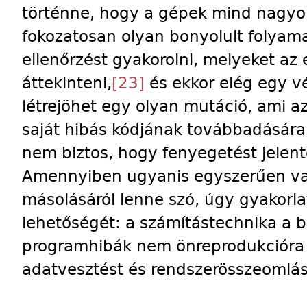
történne, hogy a gépek mind nagyo
fokozatosan olyan bonyolult folyama
ellenőrzést gyakorolni, melyeket az
áttekinteni,
[23]
és ekkor elég egy vél
létrejöhet egy olyan mutáció, ami az
saját hibás kódjának továbbadására 
nem biztos, hogy fenyegetést jelen
Amennyiben ugyanis egyszerűen val
másolásáról lenne szó, úgy gyakorlat
lehetőségét: a számítástechnika a b
programhibák nem önreprodukcióra 
adatvesztést és rendszerösszeomlá