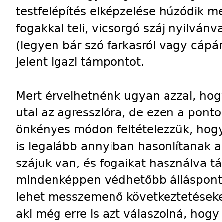
testfelépítés elképzelése húzódik m
fogakkal teli, vicsorgó száj nyilvá
(legyen bár szó farkasról vagy cáp
jelent igazi támpontot.
Mert érvelhetnénk ugyan azzal, hog
utal az agresszióra, de ezen a pon
önkényes módon feltételezzük, hogy 
is legalább annyiban hasonlítanak a
szájuk van, és fogaikat használva tá
mindenképpen védhetőbb álláspont
lehet messzemenő következtetéseke
aki még erre is azt válaszolná, hog