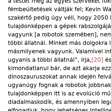
a testet meg az egyes szerveket f
fémbeültetések váltják fel; Kevin Wa
szakértő pedig úgy véli, hogy 2050 k
tulajdonképpen a gépek rabszolgájává
vagyunk [a robotok szemében], nem
többi állatnál. Minket más dolgokra 
másmilyenek vagyunk. Valamivel in
ugyanis a többi állatnál”, írja,
[20]
és
kimondatlanul bár, de azt akarja ezz
dinoszauruszokat annak idején felvá
ugyanúgy fognak a robotok jobbnak 
tulajdonképpen itt is az evolúció m
diadalmaskodik, és amennyiben leg
elfogadjuk, hogy lehetséges intellig