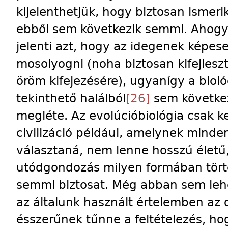
kijelenthetjük, hogy biztosan ismeri
ebből sem következik semmi. Ahog
jelenti azt, hogy az idegenek képes
mosolyogni (noha biztosan kifejlesz
öröm kifejezésére), ugyanígy a biol
tekinthető halálból
[26]
sem következ
megléte. Az evolúcióbiológia csak ke
civilizáció például, amelynek minden
választaná, nem lenne hosszú életű,
utódgondozás milyen formában tör
semmi biztosat. Még abban sem lehe
az általunk használt értelemben az o
ésszerűnek tűnne a feltételezés, hog