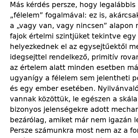
Más kérdés persze, hogy legalábbis 
„félelem” fogalmával: ez is, akárcsa
a „vagy van, vagy nincsen” alapon 
fajok értelmi szintjüket tekintve eg
helyezkednek el az egysejtűektől m
idegsejttel rendelkező, primitív rov
az értelem alatt minden esetben más
ugyanígy a félelem sem jelentheti 
és egy ember esetében. Nyilvánvaló
vannak közöttük, le egészen a skála
bizonyos jelenségekre adott mechani
bezárólag, amiket már nem igazán l
Persze számunkra most nem az a fon