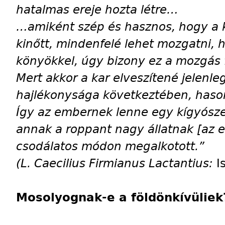
hatalmas ereje hozta létre…
…amiként szép és hasznos, hogy a ka
kinőtt, mindenfelé lehet mozgatni, 
könyökkel, úgy bizony ez a mozgás 
Mert akkor a kar elveszítené jelenle
hajlékonysága következtében, haso
Így az embernek lenne egy kígyósze
annak a roppant nagy állatnak [az 
csodálatos módon megalkotott.”
(L. Caecilius Firmianus Lactantius:
I
Mosolyognak-e a földönkívüliek