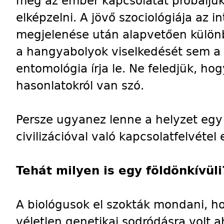
meg az ember kapcsolatát próbáljuk
elképzelni. A jövő szociológiája az i
megjelenése után alapvetően különb
a hangyabolyok viselkedését sem a 
entomológia írja le. Ne feledjük, ho
hasonlatokról van szó.
Persze ugyanez lenne a helyzet egy 
civilizációval való kapcsolatfelvétel 
Tehát milyen is egy földönkívüli
A biológusok el szokták mondani, 
véletlen genetikai sodródásra volt