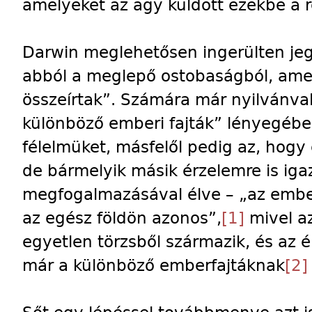
amelyeket az agy küldött ezekbe a 
Darwin meglehetősen ingerülten jeg
abból a meglepő ostobaságból, amely
összeírtak”. Számára már nyilvánval
különböző emberi fajták” lényegébe
félelmüket, másfelől pedig az, hogy
de bármelyik másik érzelemre is iga
megfogalmazásával élve – „az embe
az egész földön azonos”,
[1]
mivel a
egyetlen törzsből származik, és az é
már a különböző emberfajtáknak
[2]