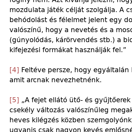
mozdulata játék célját szolgálja. A 
behódolást és félelmet jelent egy
valószínű, hogy a nevetés és a moso
(gúnyolódás, kárörvendés stb.) a bio
kifejezési formákat használják fel.”
[4]
Feltéve persze, hogy egyáltalán 
amit arcnak nevezhetnénk.
[5]
„A fejet ellátó ütő- és gyűjtőer
csekély változás valószínűleg mega
heves kilégzés közben szemgolyónk
ugyanis csak nagyon kevés emlősné