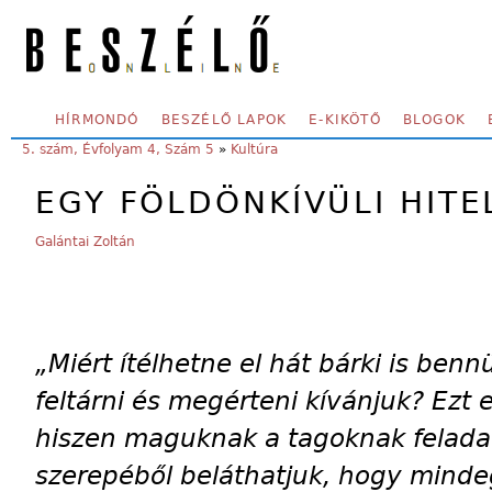
Skip to main content
SECONDARY MENU
HÍRMONDÓ
BESZÉLŐ LAPOK
E-KIKÖTŐ
BLOGOK
YOU ARE HERE:
5. szám, Évfolyam 4, Szám 5
»
Kultúra
EGY FÖLDÖNKÍVÜLI HITE
Galántai Zoltán
„Miért ítélhetne el hát bárki is ben
feltárni és megérteni kívánjuk? Ezt 
hiszen maguknak a tagoknak feladat
szerepéből beláthatjuk, hogy minde