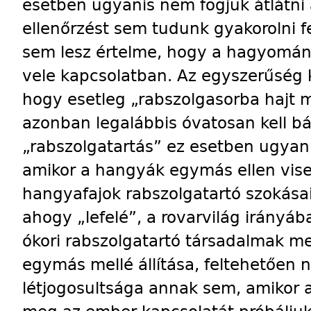
esetben ugyanis nem fogjuk átlátni 
ellenőrzést sem tudunk gyakorolni f
sem lesz értelme, hogy a hagyomán
vele kapcsolatban. Az egyszerűség 
hogy esetleg „rabszolgasorba hajt mi
azonban legalábbis óvatosan kell b
„rabszolgatartás” ez esetben ugyan
amikor a hangyák egymás ellen vise
hangyafajok rabszolgatartó szokása
ahogy „lefelé”, a rovarvilág irányáb
ókori rabszolgatartó társadalmak m
egymás mellé állítása, feltehetően
létjogosultsága annak sem, amikor 