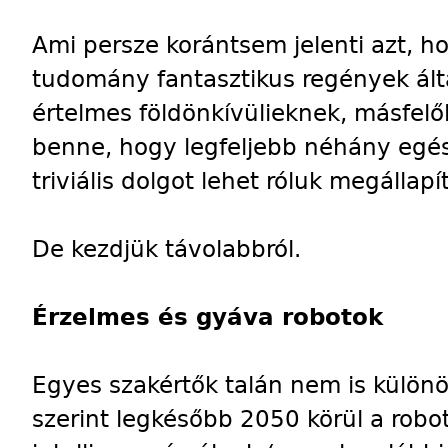
Ami persze korántsem jelenti azt, 
tudomány fantasztikus regények álta
értelmes földönkívülieknek, másfelő
benne, hogy legfeljebb néhány egé
triviális dolgot lehet róluk megállapí
De kezdjük távolabbról.
Érzelmes és gyáva robotok
Egyes szakértők talán nem is különö
szerint legkésőbb 2050 körül a robo