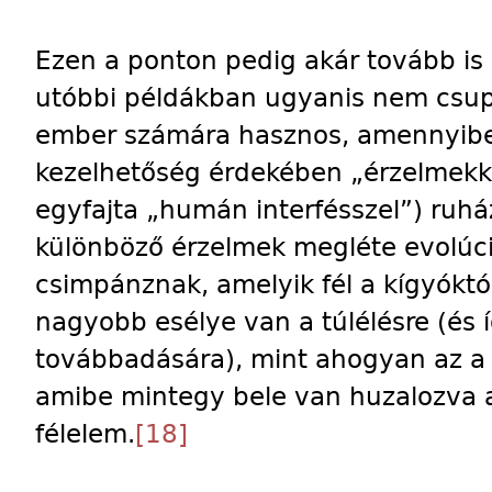
Ezen a ponton pedig akár tovább is
utóbbi példákban ugyanis nem csupá
ember számára hasznos, amennyibe
kezelhetőség érdekében „érzelmekkel
egyfajta „humán interfésszel”) ruház
különböző érzelmek megléte evolúci
csimpánznak, amelyik fél a kígyókt
nagyobb esélye van a túlélésre (és í
továbbadására), mint ahogyan az a r
amibe mintegy bele van huzalozva a
félelem.
[18]