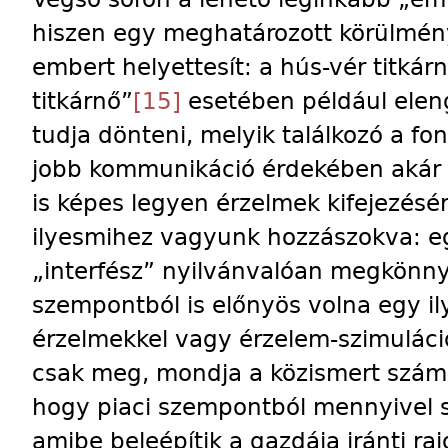
hiszen egy meghatározott körülmén
embert helyettesít: a hús-vér titkár
titkárnő”
[15]
esetében például eleng
tudja dönteni, melyik találkozó a fo
jobb kommunikáció érdekében akár a
is képes legyen érzelmek kifejezésér
ilyesmihez vagyunk hozzászokva: e
„interfész” nyilvánvalóan megkönny
szempontból is előnyös volna egy il
érzelmekkel vagy érzelem-szimuláció
csak meg, mondja a közismert szám
hogy piaci szempontból mennyivel s
amibe beleépítik a gazdája iránti ra