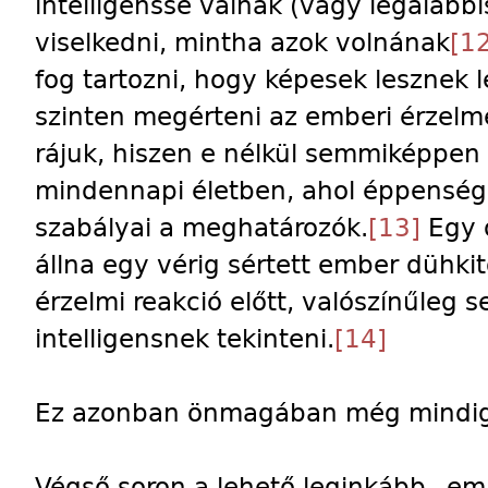
intelligenssé válnak (vagy legalább
viselkedni, mintha azok volnának
[1
fog tartozni, hogy képesek lesznek 
szinten megérteni az emberi érzelme
rájuk, hiszen e nélkül semmiképpe
mindennapi életben, ahol éppenségg
szabályai a meghatározók.
[13]
Egy o
állna egy vérig sértett ember dühk
érzelmi reakció előtt, valószínűleg 
intelligensnek tekinteni.
[14]
Ez azonban önmagában még mindig
Végső soron a lehető leginkább „emb