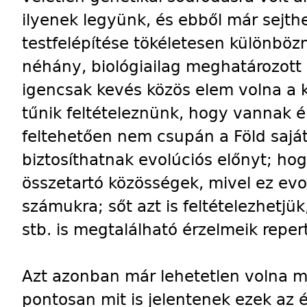
ilyenek legyünk, és ebből már sejth
testfelépítése tökéletesen különbözn
néhány, biológiailag meghatározott 
igencsak kevés közös elem volna a 
tűnik feltételeznünk, hogy vannak é
feltehetően nem csupán a Föld sajá
biztosíthatnak evolúciós előnyt; ho
összetartó közösségek, mivel ez evol
számukra; sőt azt is feltételezhetjük
stb. is megtalálható érzelmeik reper
Azt azonban már lehetetlen volna
pontosan mit is jelentenek ezek az é