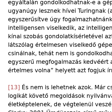
egyáltalán gondolkodhatnak-e a gép
ugyanúgy lesznek hívei Turingnak (a
egyszerűsítve úgy fogalmazhatnánk
intelligensen viselkedik, az intellige
kínai szobás gondolatkísérletével az
látszólag értelmesen viselkedő gépe
csinálnak, tehát nem is gondolkodha
egyszerű megfogalmazás kedvéért a
értelmes volna” helyett azt fogjuk í
[13]
És nem is lehetnek azok. Már cs
logikát követő megoldások nyilván
életképtelenek, de végtelenül veszé