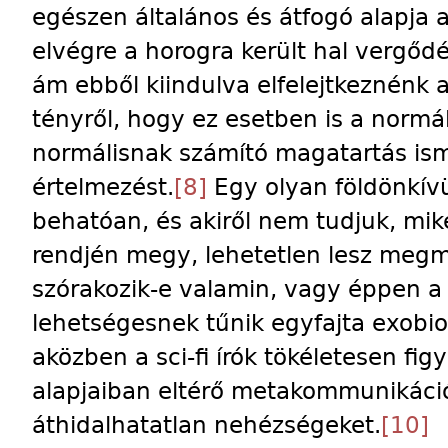
egészen általános és átfogó alapja 
elvégre a horogra került hal vergődé
ám ebből kiindulva elfelejtkeznénk a
tényről, hogy ez esetben is a normál
normálisnak számító magatartás ism
értelmezést.
[8]
Egy olyan földönkívü
behatóan, és akiről nem tudjuk, mik
rendjén megy, lehetetlen lesz meg
szórakozik-e valamin, vagy éppen a
lehetségesnek tűnik egyfajta exobio
aközben a sci-fi írók tökéletesen fi
alapjaiban eltérő metakommunikáció
áthidalhatatlan nehézségeket.
[10]