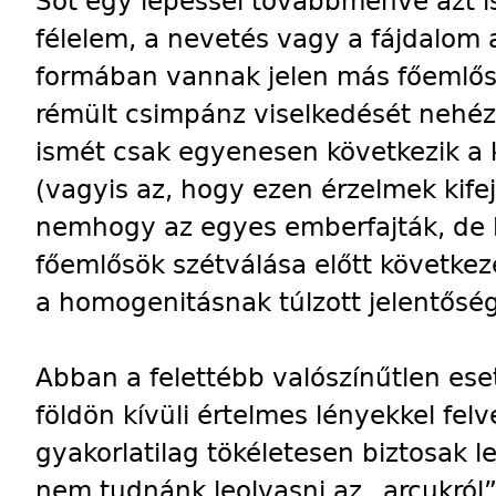
Sőt egy lépéssel továbbmenve azt i
félelem, a nevetés vagy a fájdalom a
formában vannak jelen más főemlős
rémült csimpánz viselkedését nehéz 
ismét csak egyenesen következik a 
(vagyis az, hogy ezen érzelmek kif
nemhogy az egyes emberfajták, de 
főemlősök szétválása előtt következ
a homogenitásnak túlzott jelentőség
Abban a felettébb valószínűtlen ese
földön kívüli értelmes lényekkel felv
gyakorlatilag tökéletesen biztosak
nem tudnánk leolvasni az „arcukról”