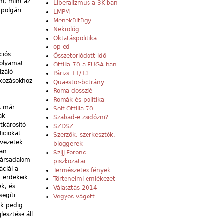
ni, mint az
Liberalizmus a 3K-ban
 polgári
LMPM
Menekültügy
Nekrológ
Oktatáspolitika
op-ed
ciós
Összetorlódott idő
folyamat
Ottilia 70 a FUGA-ban
izáló
Párizs 11/13
takozásokhoz
Quaestor-botrány
Roma-dosszié
Romák és politika
A már
Solt Ottilia 70
ak
Szabad-e zsidózni?
tkárosító
SZDSZ
íciókat
Szerzők, szerkesztők,
rvezetek
bloggerek
ban
Szijj Ferenc
 társadalom
piszkozatai
áciái a
Természetes fények
t érdekeik
Történelmi emlékezet
ek, és
Választás 2014
segíti
Vegyes vágott
ok pedig
lesztése áll