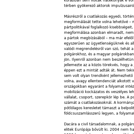
korábban sem voltak hatékonyak e von
térben gyökerező aktorok impulzusairó
Másrészről a csatlakozás egyedi, törté
megformálását tette volna lehetővé –
pártpolitikával foglalkozó kisebbségeit
megformálása azonban elmaradt, nem v
a pártok megbízásából – ma már efelől 
egyszerűen az ügyetlenségüknek és al
valódi megrendelésről van szó, tehát a 
polgárokhoz, és a magyar polgárokban v
jön. Ilyenről azonban nem beszélhetünk.
jellemezte az a közös törekvés, hogy a
éppen ezt a mintát adták át. Nem tekin
sem volt olyan trendként jellemezhető 
volna, avagy ellentendenciát alkotott 
országokban egyaránt a folyamat intézm
mobilizáció kockázatos és veszélyes le
vállalat, csoport, szerepkör lép be. A 
számát a csatlakozásoknál. A kormányz
pótlólagos keresletet támaszt a belpoli
földcsuszamlásszerű legyen, a folyam
Dacára a civil társadalomnak, a polgá
elitek Európája bővült ki. 2004 nem 