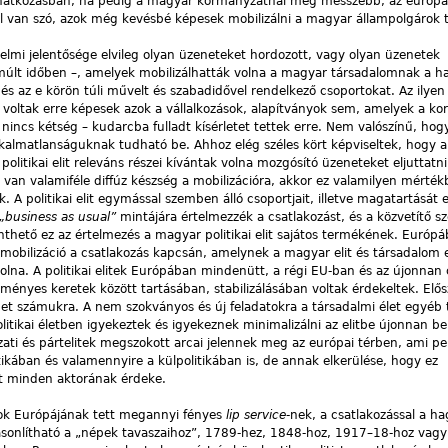
atkozásban, ha pedig a magyar kormányzatnál még messzebb, az európai 
l van szó, azok még kevésbé képesek mobilizálni a magyar állampolgárok 
nelmi jelentősége elvileg olyan üzeneteket hordozott, vagy olyan üzenetek
 múlt időben –, amelyek mobilizálhatták volna a magyar társadalomnak a
, és az e körön túli művelt és szabadidővel rendelkező csoportokat. Az ilye
oltak erre képesek azok a vállalkozások, alapítványok sem, amelyek a ko
nincs kétség – kudarcba fulladt kísérletet tettek erre. Nem valószínű, hog
kalmatlanságuknak tudható be. Ahhoz elég széles kört képviseltek, hogy
politikai elit releváns részei kívántak volna mozgósító üzeneteket eljuttat
an valamiféle diffúz készség a mobilizációra, akkor ez valamilyen mértékb
 A politikai elit egymással szemben álló csoportjait, illetve magatartását
„business as usual”
mintájára értelmezzék a csatlakozást, és a közvetítő s
thető ez az értelmezés a magyar politikai elit sajátos termékének. Európá
mobilizáció a csatlakozás kapcsán, amelynek a magyar elit és társadalom e
volna. A politikai elitek Európában mindenütt, a régi EU-ban és az újonnan 
ényes keretek között tartásában, stabilizálásában voltak érdekeltek. Elősz
het számukra. A nem szokványos és új feladatokra a társadalmi élet egyéb t
politikai életben igyekeztek és igyekeznek minimalizálni az elitbe újonnan b
ati és pártelitek megszokott arcai jelennek meg az európai térben, ami pe
tikában és valamennyire a külpolitikában is, de annak elkerülése, hogy ez
at minden aktorának érdeke.
rok Európájának tett megannyi fényes
lip service
-nek, a csatlakozással a 
hasonlítható a „népek tavaszaihoz”, 1789-hez, 1848-hoz, 1917–18-hoz vag