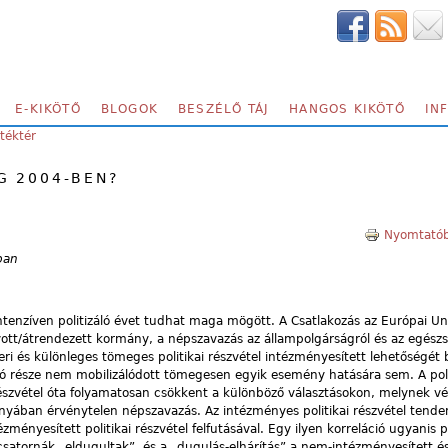
E-KIKÖTŐ
BLOGOK
BESZÉLŐ TÁJ
HANGOS KIKÖTŐ
IN
átéktér
G 2004-BEN?
Nyomtatób
ban
enzíven politizáló évet tudhat maga mögött. A Csatlakozás az Európai Un
hívott/átrendezett kormány, a népszavazás az állampolgárságról és az egés
eri és különleges tömeges politikai részvétel intézményesített lehetőségét b
ó része nem mobilizálódott tömegesen egyik esemény hatására sem. A poli
részvétel óta folyamatosan csökkent a különböző választásokon, melynek vé
ányában érvénytelen népszavazás. Az intézményes politikai részvétel tende
ényesített politikai részvétel felfutásával. Egy ilyen korreláció ugyanis p
 csatornák „eldugultak”, és a „dugulás-elhárítás” a nem-intézményesített 