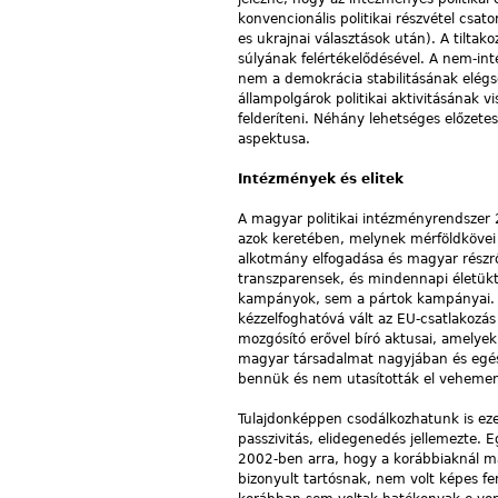
konvencionális politikai részvétel csa
es ukrajnai választások után). A tiltak
súlyának felértékelődésével. A nem-i
nem a demokrácia stabilitásának elégs
állampolgárok politikai aktivitásának 
felderíteni. Néhány lehetséges előzetes
aspektusa.
Intézmények és elitek
A magyar politikai intézményrendszer 
azok keretében, melynek mérföldkövei 
alkotmány elfogadása és magyar részrő
transzparensek, és mindennapi életüktő
kampányok, sem a pártok kampányai. 
kézzelfoghatóvá vált az EU-csatlakozás
mozgósító erővel bíró aktusai, amelye
magyar társadalmat nagyjában és egés
bennük és nem utasították el vehemen
Tulajdonképpen csodálkozhatunk is ezen
passzivitás, elidegenedés jellemezte. Eg
2002-ben arra, hogy a korábbiaknál ma
bizonyult tartósnak, nem volt képes f