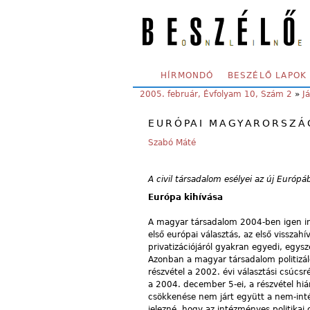
Skip to main content
SECONDARY MENU
HÍRMONDÓ
BESZÉLŐ LAPOK
YOU ARE HERE:
2005. február, Évfolyam 10, Szám 2
»
J
EURÓPAI MAGYARORSZÁ
Szabó Máté
A civil társadalom esélyei az új Európá
Európa kihívása
A magyar társadalom 2004-ben igen int
első európai választás, az első vissza
privatizációjáról gyakran egyedi, egysz
Azonban a magyar társadalom politizál
részvétel a 2002. évi választási csúcs
a 2004. december 5-ei, a részvétel hi
csökkenése nem járt együtt a nem-intézm
jelezné, hogy az intézményes politikai