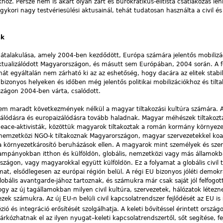
. Persze nem is akart olyan zárt és bürokratikus-elitista csatlakozás len
gykori nagy testvériesülési aktusainál, tehát tudatosan használta a civil és
ák
lis átalakulása, amely 2004-ben kezdődött, Európa számára jelentős mobilizá
ktualizálódott Magyarországon, és másutt sem Európában, 2004 során. A 
 egyáltalán nem zárható ki az az eshetőség, hogy dacára az elitek stabil
 bizonyos helyeken és időben még jelentős politikai mobilizációkhoz és til
zágon 2004-ben várta, csalódott.
a nem maradt következmények nélkül a magyar tiltakozási kultúra számára. 
álódásra és europaizálódásra tovább haladnak. Magyar méhészek tiltakozt
eace-aktivisták, közöttük magyarok tiltakoztak a román kormány környeze
e nemzetközi NGO-k tiltakoznak Magyarországon, magyar szervezetekkel koal
 a környezetkárosító beruházások ellen. A magyarok mint személyek és sze
kampányokban itthon és külföldön, globális, nemzetközi vagy más államok
zágon, vagy magyarokkal együtt külföldön. Ez a folyamat a globális civil
mat, elsődlegesen az európai régión belül. A régi EU bizonyos jóléti demokr
globális avantgarde-jához tartoznak, és számukra már csak saját jól felfogot
 az új tagállamokban milyen civil kultúra, szervezetek, hálózatok létezn
k számukra. Az új EU-n belüli civil kapcsolatrendszer fejlődését az EU is 
ió és integráció erősítését szolgálhatja. A keleti bővítéssel érintett ország
ózhatnak el az ilyen nyugat–keleti kapcsolatrendszertől, sőt segítése, fej