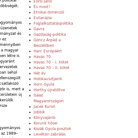
politikai
Eörsi Janó
többségét.
És most?
Etnikai dimenzió
Eutanázia
 hagyományos
Foglalkoztatáspolitika
n üzenetek
Gavra
rmányzat és
Gazdaság-politika
y ez
Göncz Árpád a
 amennyiben
Beszélőben
ni a magyar
Harc Európáért
en létre is
Havas 70
 egyaránt
Havas 70 – I. kötet
zervezetek
Havas 70 – II. kötet
ban sehol
Hét év
llenszegült
Holokausztjaink
csatlakozó
Horn Gyula
ör is, mert a
Horthy újratöltve
erületein új
Ítélet
ekerülők
Magyarországon
rsze
Jacek Kuroń
Jobbik
Könyvajánló
Korunk hősei
hagyományos
Kozák Gyula posztok
y az 1989–
Levéltári zabrálás