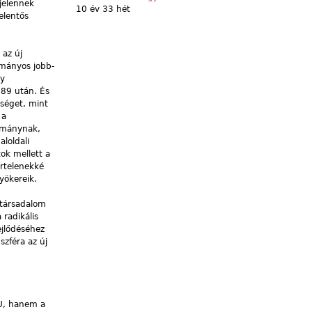
jelennek
10 év 33 hét
elentős
 az új
ományos jobb-
ly
989 után. És
iséget, mint
 a
yománynak,
aloldali
ok mellett a
értelenekké
yökereik.
l társadalom
 radikális
ejlődéséhez
szféra az új
EU, hanem a