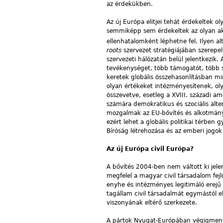
az érdekükben.
Az új Európa elitjei tehát érdekeltek o
semmiképp sem érdekeltek az olyan akt
ellenhatalomként léphetne fel. Ilyen alt
roots
szervezet stratégiájában szerepel
szervezeti hálózatán belül jelentkezik.
tevékenységet, több támogatót, több s
keretek globális összehasonlításban 
olyan értékeket intézményesítenek, olya
összevetve, esetleg a XVIII. századi a
számára demokratikus és szociális alter
mozgalmak az EU-bővítés és alkotmányoz
ezért lehet a globális politikai térben
Bíróság létrehozása és az emberi jogo
Az új Európa civil Európa?
A bővítés 2004-ben nem váltott ki je
megfelel a magyar civil társadalom fejl
enyhe és intézményes legitimáló erejű c
tagállam civil társadalmát egymástól elk
viszonyának eltérő szerkezete.
A pártok Nyugat-Európában végigmentek