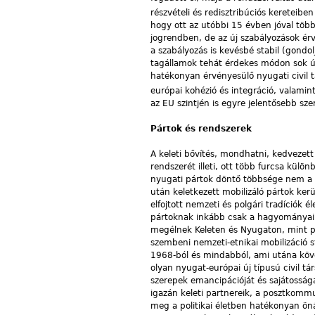
részvételi és redisztribúciós kereteibe
hogy ott az utóbbi 15 évben jóval töb
jogrendben, de az új szabályozások é
a szabályozás is kevésbé stabil (gondo
tagállamok tehát érdekes módon sok új 
hatékonyan érvényesülő nyugati civil tá
európai kohézió és integráció, valamin
az EU szintjén is egyre jelentősebb sze
Pártok és rendszerek
A keleti bővítés, mondhatni, kedvezett 
rendszerét illeti, ott több furcsa külö
nyugati pártok döntő többsége nem a civ
után keletkezett mobilizáló pártok ke
elfojtott nemzeti és polgári tradíciók
pártoknak inkább csak a hagyományaib
megélnek Keleten és Nyugaton, mint pl.
szembeni nemzeti-etnikai mobilizáció s
1968-ból és mindabból, ami utána köve
olyan nyugat-európai új típusú civil tá
szerepek emancipációját és sajátossága
igazán keleti partnereik, a posztkommu
meg a politikai életben hatékonyan önál