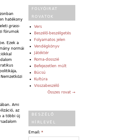
FOLYÓIRAT
 azonban
ROVATOK
ben hatékony
eleti
grass-
Vers
özi fórumok
Beszélő-beszélgetés
Folyamatos jelen
be. Ezek a
Vendégkönyv
otmány normái
Játéktér
ciókkal
Roma-dosszié
sadalom
kratikus
Befejezetlen múlt
litikája,
Búcsú
, Nemzetközi
Kultúra
Visszabeszélő
Összes rovat →
pában. Ami
lizáció, az
BESZÉLŐ
 a többi új
társadalom
HÍRLEVÉL
Email:
*