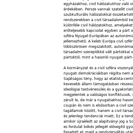
egyházakhoz, civil hálózatukhoz való v
érdekében. Persze vannak szatellit civil 
szubkulturális hálózatokkal összetarto
rendszerekben a civil társadalomból ke
különféle civil hálózatokhoz, amelyeket
erőteljesebb kapcsolat egyben a párt ol
szféra Nyugat-Európában az autonómia é
jellemezhető. A keleti Európa civil szfér
többszörösen megszakított, autonómia-
társadalmi szereplőkké vált pártokkal 
pártoktól, mint a hasonló nyugati párt
A kormányzat és a civil szféra viszonyá
nyugati demokráciákban régóta nem a c
Sajátságos tény, hogy az etatista-centr
kevesebb állami támogatásban részesül
ideológiai testvériesülés és a gyakorla
megjelentek a valóságos konfliktusok,
zárult le, de már a nyugatiakhoz haso
csupán és nem is elsősorban a civil sz
tagállamok között, hanem a civil tár
és jelenlegi tendenciái miatt. Ez a t
amikor újraéledt az alapítványi jog a S
es fordulat békés jellegét elősegítő 
fogadott el; majd a rendszerváltás utá