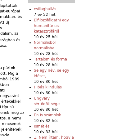
apították,
csillaghullás
gat-európai
7 év 52 hét
lmakban, és
Elfilozófálgatni egy
Az új
humanitárius
s
katasztrófáról
adalom, az
10 év 25 hét
szágban és
Normálisból
tása.
normálisba
10 év 28 hét
Tartalom és forma
10 év 28 hét
 a pártok
Se egy név, se egy
ött. Míg a
idézet,
lomból 1989
10 év 30 hét
ekben
Hibás kiindulás
ati
10 év 30 hét
k egyaránt
Ungváry
 értékekkel
sértődöttsége
i típusú
10 év 30 hét
csenek meg az
Én is számolok
atos, a nemi
10 év 32 hét
k nincsenek
Ismétlés
 jelenítenek
10 év 33 hét
sszív
1. Nem írtam, hogy a