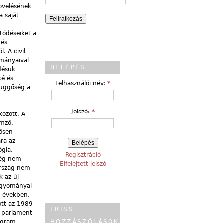
növelésének
a saját
tődéseiket a
 és
. A civil
ományaival
BELÉPÉS
ődésük
ké és
Felhasználói név:
*
függőség a
Jelszó:
*
között. A
emző.
tősen
ra az
ógia,
Regisztráció
még nem
Elfelejtett jelszó
ország nem
k az új
agyományai
s években,
ott az 1989-
FRISS
a parlament
rogram
HOZZÁSZÓLÁSOK