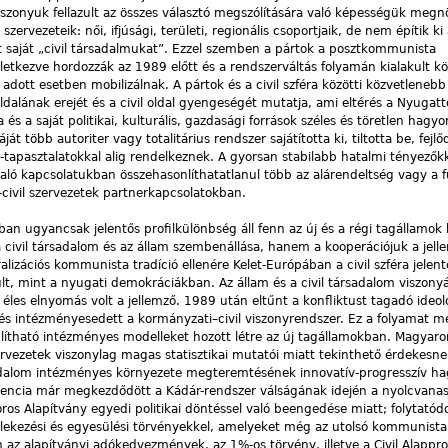
iszonyuk fellazult az összes választó megszólítására való képességük meg
szervezeteik: női, ifjúsági, területi, regionális csoportjaik, de nem építik ki 
tt saját „civil társadalmukat”. Ezzel szemben a pártok a posztkommunista
letkezve hordozzák az 1989 előtt és a rendszerváltás folyamán kialakult kö
 adott esetben mobilizálnak. A pártok és a civil szféra közötti közvetlenebb
dalának erejét és a civil oldal gyengeségét mutatja, ami eltérés a Nyugattól
s a saját politikai, kulturális, gazdasági források széles és töretlen hagy
áját több autoriter vagy totalitárius rendszer sajátította ki, tiltotta be, fejl
tapasztalatokkal alig rendelkeznek. A gyorsan stabilabb hatalmi tényezők
való kapcsolatukban összehasonlíthatatlanul több az alárendeltség vagy a 
–civil szervezetek partnerkapcsolatokban.
ban ugyancsak jelentős profilkülönbség áll fenn az új és a régi tagállamok 
ivil társadalom és az állam szembenállása, hanem a kooperációjuk a jell
alizációs kommunista tradíció ellenére Kelet-Európában a civil szféra jelen
t, mint a nyugati demokráciákban. Az állam és a civil társadalom viszonyá
ti éles elnyomás volt a jellemző. 1989 után eltűnt a konfliktust tagadó ideol
 és intézményesedett a kormányzati–civil viszonyrendszer. Ez a folyamat 
nlítható intézményes modelleket hozott létre az új tagállamokban. Magyar
ervezetek viszonylag magas statisztikai mutatói miatt tekinthető érdekesne
sadalom intézményes környezete megteremtésének innovatív-progresszív h
endencia már megkezdődött a Kádár-rendszer válságának idején a nyolcvana
oros Alapítvány egyedi politikai döntéssel való beengedése miatt; folytatód
gyülekezési és egyesülési törvényekkel, amelyeket még az utolsó kommunist
n az alapítványi adókedvezmények, az 1%-os törvény, illetve a Civil Alapp