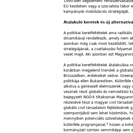
1990-ben végbement rendszerváltásokhoz
EU kezdetein vagy a szocialista tábor e
kampányok mobilizációs stratégiáját.
Átalakuló keretek és új alternatív
A politikai keretfeltételek ama radiká
dinamikával rendelkezik, amely nem a
azonban még csak most kezdődött, tehát
stratégiájának, a csatlakozási folyamat
vezet majd. Aki azonban ezt Magyarors
A politikai keretfeltételek átalakulás
korábban megjelenő trendek a globaliz
Brüsszelben, érdekeiket védve. Greenp
politikája ellen Bukarestben. Különfél
alkotva a génkezelt élelmiszerek vagy
vesznek részt globális és nemzetközi 
bejegyzett NGO-k tiltakoznak Magyarors
részesévé teszi a magyar civil társadal
globális civil társadalom fejlődésének 
szempontjából sem lehet közömbös, hogy
mennyiben potenciális szövetségesek eze
1
különféle programjaival,
hiszen a kohéz
kormányzati szinten semmiképp sem zárk