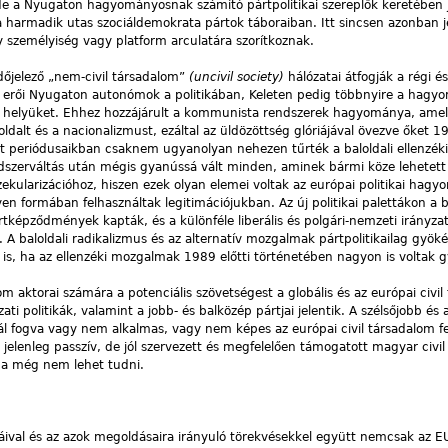
 de a Nyugaton hagyományosnak számító pártpolitikai szereplők keretében 
 a harmadik utas szociáldemokrata pártok táboraiban. Itt sincsen azonban j
y személyiség vagy platform arculatára szorítkoznak.
dőjelező „nem-civil társadalom”
(uncivil society)
hálózatai átfogják a régi és
om erői Nyugaton autonómok a politikában, Keleten pedig többnyire a hagy
 a helyüket. Ehhez hozzájárult a kommunista rendszerek hagyománya, ame
ldalt és a nacionalizmust, ezáltal az üldözöttség glóriájával övezve őket 1
ált periódusaikban csaknem ugyanolyan nehezen tűrték a baloldali ellenzék
endszerváltás után mégis gyanússá vált minden, aminek bármi köze lehetett
szekularizációhoz, hiszen ezek olyan elemei voltak az európai politikai hag
n formában felhasználtak legitimációjukban. Az új politikai palettákon a b
képződmények kapták, és a különféle liberális és polgári-nemzeti irányzat
. A baloldali radikalizmus és az alternatív mozgalmak pártpolitikailag gyök
is, ha az ellenzéki mozgalmak 1989 előtti történetében nagyon is voltak g
om aktorai számára a potenciális szövetségest a globális és az európai civi
ti politikák, valamint a jobb- és balközép pártjai jelentik. A szélsőjobb és a
knál fogva vagy nem alkalmas, vagy nem képes az európai civil társadalom f
elenleg passzív, de jól szervezett és megfelelően támogatott magyar civil 
 ma még nem lehet tudni.
áival és az azok megoldásaira irányuló törekvésekkel együtt nemcsak az 