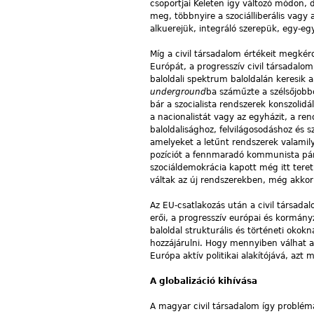
csoportjai Keleten így változó módon,
meg, többnyire a szociálliberális vagy
alkuerejük, integráló szerepük, egy-eg
Míg a civil társadalom értékeit megkér
Európát, a progresszív civil társadal
baloldali spektrum baloldalán keresik
underground
ba száműzte a szélsőjobbo
bár a szocialista rendszerek konszolid
a nacionalistát vagy az egyházit, a r
baloldalisághoz, felvilágosodáshoz és 
amelyeket a letűnt rendszerek valamilye
pozíciót a fennmaradó kommunista párt
szociáldemokrácia kapott még itt teret
váltak az új rendszerekben, még akkor 
Az EU-csatlakozás után a civil társadal
erői, a progresszív európai és kormányza
baloldal strukturális és történeti oko
hozzájárulni. Hogy mennyiben válhat a j
Európa aktív politikai alakítójává, azt
A globalizáció kihívása
A magyar civil társadalom így problém