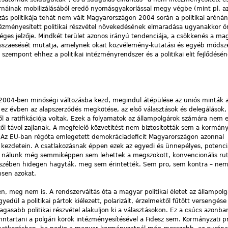
tornáinak mobilizálásából eredő nyomásgyakorlással megy végbe (mint pl. a
ozás politikája tehát nem vált Magyarországon 2004 során a politikai arénán
ntézményesített politikai részvétel növekedésének elmaradása ugyanakkor
éges jelzője. Mindkét terület azonos irányú tendenciája, a csökkenés a ma
visszaesését mutatja, amelynek okait közvélemény-kutatási és egyéb módsz
 szempont ehhez a politikai intézményrendszer és a politikai elit fejlődésé
2004-ben minőségi változásba kezd, megindul átépülése az uniós minták a
ez évben az alapszerződés megkötése, az első választások és delegálások,
l a ratifikációja voltak. Ezek a folyamatok az állampolgárok számára nem 
l távol zajlanak. A megfelelő közvetítést nem biztosították sem a kormány
Az EU-ban régóta emlegetett demokráciadeficit Magyarországon azonnal
 kezdetein. A csatlakozásnak éppen ezek az egyedi és ünnepélyes, potenciá
k nálunk még semmiképpen sem lehettek a megszokott, konvencionális rut
zében hidegen hagyták, meg sem érintették. Sem pro, sem kontra – nem 
sen azokat.
, meg nem is. A rendszerváltás óta a magyar politikai életet az állampolgá
yedül a politikai pártok kiélezett, polarizált, érzelmektől fűtött versengése
gasabb politikai részvétel alakuljon ki a választásokon. Ez a csúcs azonb
enntartani a polgári körök intézményesítésével a Fidesz sem. Kormányzati 