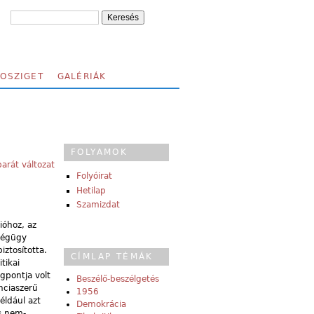
FOSZIGET
GALÉRIÁK
FOLYAMOK
arát változat
Folyóirat
Hetilap
Szamizdat
ióhoz, az
zségügy
iztosította.
CÍMLAP TÉMÁK
tikai
gpontja volt
Beszélő-beszélgetés
nciaszerű
1956
éldául azt
Demokrácia
és nem-