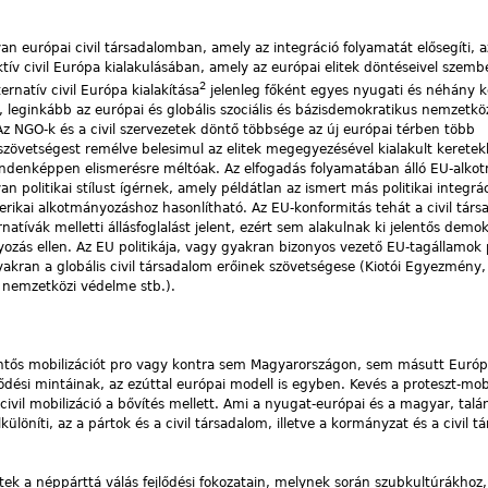
lyan európai civil társadalomban, amely az integráció folyamatát elősegíti,
ív civil Európa kialakulásában, amely az európai elitek döntéseivel szem
2
ernatív civil Európa kialakítása
jelenleg főként egyes nyugati és néhány k
, leginkább az európai és globális szociális és bázisdemokratikus nemzetk
 Az NGO-k és a civil szervezetek döntő többsége az új európai térben több
zövetségest remélve belesimul az elitek megegyezésével kialakult keretek
mindenképpen elismerésre méltóak. Az elfogadás folyamatában álló EU-alk
n politikai stílust ígérnek, amely példátlan az ismert más politikai integrá
merikai alkotmányozáshoz hasonlítható. Az EU-konformitás tehát a civil tár
natívák melletti állásfoglalást jelent, ezért sem alakulnak ki jelentős demo
ás ellen. Az EU politikája, vagy gyakran bizonyos vezető EU-tagállamok po
 gyakran a globális civil társadalom erőinek szövetségese (Kiotói Egyezmény
k nemzetközi védelme stb.).
lentős mobilizációt pro vagy kontra sem Magyarországon, sem másutt Euró
ődési mintáinak, az ezúttal európai modell is egyben. Kevés a proteszt-mobi
ivil mobilizáció a bővítés mellett. Ami a nyugat-európai és a magyar, talán
ülöníti, az a pártok és a civil társadalom, illetve a kormányzat és a civil 
 a néppárttá válás fejlődési fokozatain, melynek során szubkultúrákhoz,