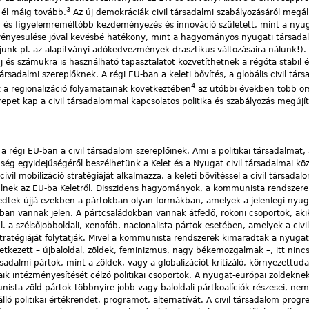
3
n él máig tovább.
Az új demokráciák civil társadalmi szabályozásáról megáll
b és figyelemreméltóbb kezdeményezés és innováció született, mint a nyu
rvényesülése jóval kevésbé hatékony, mint a hagyományos nyugati társada
ljunk pl. az alapítványi adókedvezmények drasztikus változásaira nálunk!). 
és számukra is használható tapasztalatot közvetíthetnek a régóta stabil é
rsadalmi szereplőknek. A régi EU-ban a keleti bővítés, a globális civil társ
4
t a regionalizáció folyamatainak következtében
az utóbbi években több or
repet kap a civil társadalommal kapcsolatos politika és szabályozás megújí
a régi EU-ban a civil társadalom szereplőinek. Ami a politikai társadalmat,
nbség egyidejűségéről beszélhetünk a Kelet és a Nyugat civil társadalmai köz
il mobilizáció stratégiáját alkalmazza, a keleti bővítéssel a civil társada
rülnek az EU-ba Keletről. Disszidens hagyományok, a kommunista rendszer
 éledtek újjá ezekben a pártokban olyan formákban, amelyek a jelenlegi nyug
an vannak jelen. A pártcsaládokban vannak átfedő, rokoni csoportok, aki
 a szélsőjobboldali, xenofób, nacionalista pártok esetében, amelyek a civil
tratégiáját folytatják. Mivel a kommunista rendszerek kimaradtak a nyugat
tkezett – újbaloldal, zöldek, feminizmus, nagy békemozgalmak –, itt nin
rsadalmi pártok, mint a zöldek, vagy a globalizációt kritizáló, környezettud
ik intézményesítését célzó politikai csoportok. A nyugat-európai zöldekne
nista zöld pártok többnyire jobb vagy baloldali pártkoalíciók részesei, nem
ló politikai értékrendet, programot, alternatívát. A civil társadalom progre