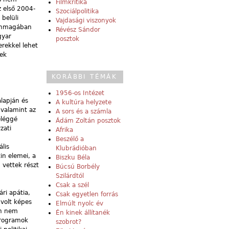
Filmkritika
z első 2004-
Szociálpolitika
 belüli
Vajdasági viszonyok
 önmagában
Révész Sándor
gyar
posztok
erekkel lehet
nek
KORÁBBI TÉMÁK
1956-os Intézet
lapján és
A kultúra helyzete
 valamint az
A sors és a számla
eléggé
Ádám Zoltán posztok
zati
Afrika
Beszélő a
lis
Klubrádióban
in elemei, a
Biszku Béla
vettek részt
Búcsú Borbély
Szilárdtól
Csak a szél
ri apátia,
Csak egyetlen forrás
 volt képes
Elmúlt nyolc év
an nem
Én kinek állítanék
programok
szobrot?