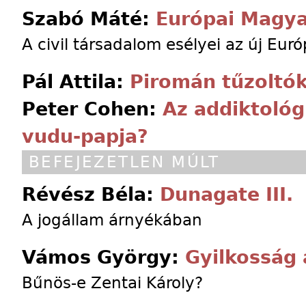
Szabó Máté:
Európai Magya
A civil társadalom esélyei az új Eur
Pál Attila:
Piromán tűzoltó
Peter Cohen:
Az addiktológ
vudu-papja?
BEFEJEZETLEN MÚLT
Révész Béla:
Dunagate III.
A jogállam árnyékában
Vámos György:
Gyilkosság 
Bűnös-e Zentai Károly?