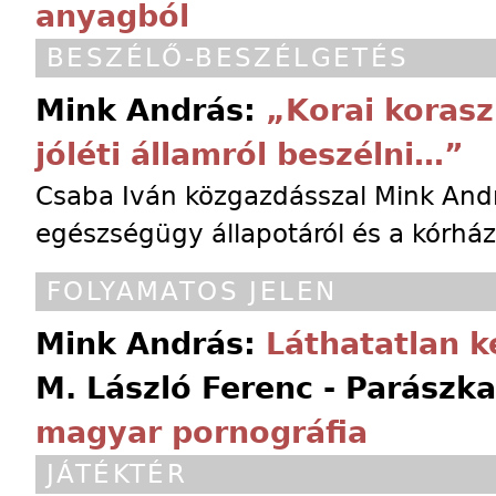
anyagból
BESZÉLŐ-BESZÉLGETÉS
Mink András:
„Korai korasz
jóléti államról beszélni…”
Csaba Iván közgazdásszal Mink Andr
egészségügy állapotáról és a kórház-
FOLYAMATOS JELEN
Mink András:
Láthatatlan k
M. László Ferenc - Parászk
magyar pornográfia
JÁTÉKTÉR