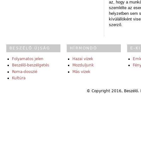
az, hogy a munk
szemlélte az es
helyzetben sem s
kívülállóként vise
szerző.
BESZÉLŐ ÚJSÁG
HÍRMONDÓ
E-K
Folyamatos jelen
Hazai vizek
Eml
Beszélő-beszélgetés
Mozduljunk
Fény
Roma-dosszié
Más vizek
Kultúra
© Copyright 2016, Beszélő. 