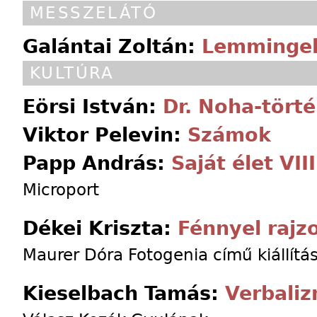
MESSZELÁTÓ
Galántai Zoltán:
Lemmingek
KULTÚRA
Eörsi István:
Dr. Noha-tört
Viktor Pelevin:
Számok
Papp András:
Saját élet VIII
Microport
Dékei Kriszta:
Fénnyel rajz
Maurer Dóra Fotogenia című kiállítá
Kieselbach Tamás:
Verbaliz