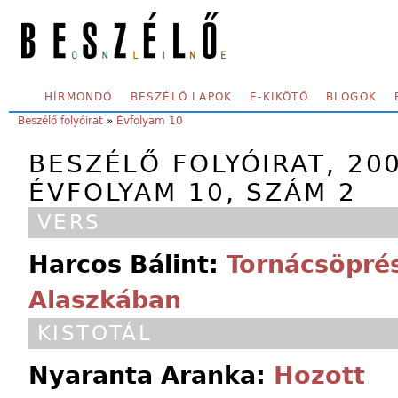
Skip to main content
SECONDARY MENU
HÍRMONDÓ
BESZÉLŐ LAPOK
E-KIKÖTŐ
BLOGOK
YOU ARE HERE:
Beszélő folyóirat
»
Évfolyam 10
BESZÉLŐ FOLYÓIRAT, 20
ÉVFOLYAM 10, SZÁM 2
VERS
Harcos Bálint:
Tornácsöpré
Alaszkában
KISTOTÁL
Nyaranta Aranka:
Hozott