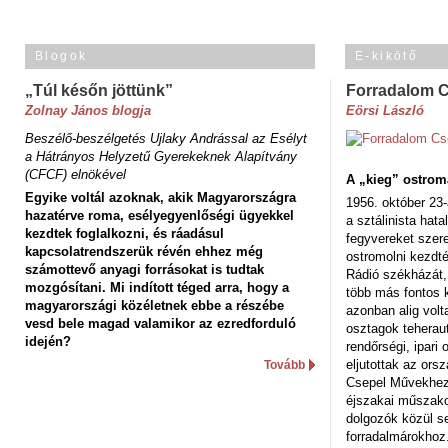
Blogok
E-kikötő
„Túl későn jöttünk”
Forradalom 
Zolnay János blogja
Eörsi László
Beszélő-beszélgetés Ujlaky Andrással az Esélyt
a Hátrányos Helyzetű Gyerekeknek Alapítvány
(CFCF) elnökével
A „kieg” ostrom
Egyike voltál azoknak, akik Magyarországra
1956. október 23-
hazatérve roma, esélyegyenlőségi ügyekkel
a sztálinista hat
kezdtek foglalkozni, és ráadásul
fegyvereket szere
kapcsolatrendszerük révén ehhez még
ostromolni kezdt
számottevő anyagi forrásokat is tudtak
Rádió székházát,
mozgósítani. Mi indított téged arra, hogy a
több más fontos 
magyarországi közéletnek ebbe a részébe
azonban alig volt
vesd bele magad valamikor az ezredforduló
osztagok teheraut
idején?
rendőrségi, ipar
eljutottak az ors
Tovább
Csepel Művekhez 
éjszakai műszakot
dolgozók közül s
forradalmárokhoz.