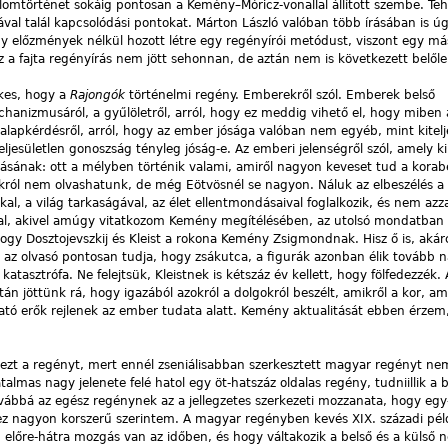
omtörténet sokáig pontosan a Kemény–Móricz-vonallal állított szembe. Teh
val talál kapcsolódási pontokat. Márton László valóban több írásában is úg
 előzmények nélkül hozott létre egy regényírói metódust, viszont egy má
 ez a fajta regényírás nem jött sehonnan, de aztán nem is következett belől
kes, hogy a
Rajongók
történelmi regény. Emberekről szól. Emberek belső
hanizmusáról, a gyűlöletről, arról, hogy ez meddig vihető el, hogy miben 
i alapkérdésről, arról, hogy az ember jósága valóban nem egyéb, mint kitelj
ljesületlen gonoszság tényleg jóság-e. Az emberi jelenségről szól, amely k
ásának: ott a mélyben történik valami, amiről nagyon keveset tud a korabe
gokról nem olvashatunk, de még Eötvösnél se nagyon. Náluk az elbeszélés a
l, a világ tarkaságával, az élet ellentmondásaival foglalkozik, és nem azza
tal, akivel amúgy vitatkozom Kemény megítélésében, az utolsó mondatban 
hogy Dosztojevszkij és Kleist a rokona Kemény Zsigmondnak. Hisz ő is, akár
l az olvasó pontosan tudja, hogy zsákutca, a figurák azonban élik tovább n
tasztrófa. Ne felejtsük, Kleistnek is kétszáz év kellett, hogy fölfedezzék.
után jöttünk rá, hogy igazából azokról a dolgokról beszélt, amikről a kor, am
ató erők rejlenek az ember tudata alatt. Kemény aktualitását ebben érzem, 
zt a regényt, mert ennél zseniálisabban szerkesztett magyar regényt nem
almas nagy jelenete felé hatol egy öt-hatszáz oldalas regény, tudniillik a b
ovábbá az egész regénynek az a jellegzetes szerkezeti mozzanata, hogy eg
 ez nagyon korszerű szerintem. A magyar regényben kevés XIX. századi pél
előre-hátra mozgás van az időben, és hogy váltakozik a belső és a külső n