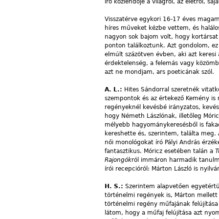
író közlendője a világról, az életről, saj
Visszatérve egykori 16-17 éves maga
híres műveket kézbe vettem, és halálo
nagyon sok bajom volt, hogy kortársat n
ponton találkoztunk. Azt gondolom, e
elmúlt százötven évben, aki azt keresi 
érdektelenség, a felemás vagy közömbö
azt ne mondjam, ars poeticának szól.
A. L.:
Hites Sándorral szeretnék vitatko
szempontok és az értekező Kemény is r
regényeknél kevésbé irányzatos, kevés
hogy Németh Lászlónak, illetőleg Móri
mélyebb hagyománykeresésből is fakad
kereshette és, szerintem, találta meg
női monológokat író Pályi András érzé
fantasztikus. Móricz esetében talán a
T
Rajongók
ról immáron harmadik tanulmá
írói recepcióról: Márton László is ny
H. S.:
Szerintem alapvetően egyetértü
történelmi regények is, Márton mellett
történelmi regény műfajának felújítása
látom, hogy a műfaj felújítása azt ny