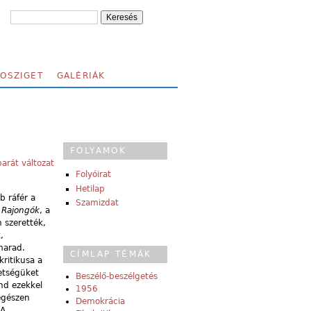
FOSZIGET
GALÉRIÁK
FOLYAMOK
arát változat
Folyóirat
Hetilap
b ráfér a
Szamizdat
a
Rajongók
, a
 szerették,
,
 marad.
CÍMLAP TÉMÁK
kritikusa a
etségüket
Beszélő-beszélgetés
nd ezekkel
1956
 egészen
Demokrácia
 A