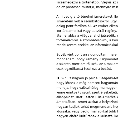
kicsemegézni a történetből. Vagyis az
de ez pontosan mutatja, mennyire mind
Ami pedig a történelmi ismereteket il
ismeretem volt a szombatosokról, úgy 
dolog pont fordítva áll. Az ember elkez
kortárs amerikai vagy ausztrál regény,
átemel abba a világba, ahol játszódik,
történelemről, a szombatosokról, a k
rendelkezem ezekkel az információkkal
Egyébként pont arra gondoltam, ha en
mondanám, hogy Kemény Zsigmondot. Re
a sikerét, mert amiről szól, az a mai e
csak egzotikussá teszi ezt a tudást.
H. S.:
Ez nagyon jó példa. Szegedy-M
hogy létezik-e még nemzeti hagyomány 
mondja, hogy valószínűleg ma nagyon k
lenne érintve (viszont azért érzékelte
ellenpéldát, Bret Easton Ellis
Amerikai 
Amerikában, ismeri azokat a helyszín
hogyan tudjuk tehát megmondani, hog
időszaka, vagy pedig már sokkal több k
nagyon eltérő kultúrának a kulisszái kö