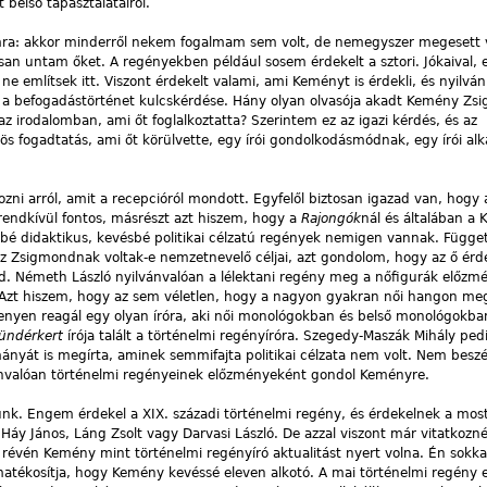
át belső tapasztalatairól.
mra: akkor minderről nekem fogalmam sem volt, de nemegyszer megesett 
san untam őket. A regényekben például sosem érdekelt a sztori. Jókaival,
e említsek itt. Viszont érdekelt valami, ami Keményt is érdekli, és nyilvá
z a befogadástörténet kulcskérdése. Hány olyan olvasója akadt Kemény Z
az irodalomban, ami őt foglalkoztatta? Szerintem ez az igazi kérdés, és az
s fogadtatás, ami őt körülvette, egy írói gondolkodásmódnak, egy írói al
zni arról, amit a recepcióról mondott. Egyfelől biztosan igazad van, hogy a
endkívül fontos, másrészt azt hiszem, hogy a
Rajongók
nál és általában a
bé didaktikus, kevésbé politikai célzatú regények nemigen vannak. Függetl
cz Zsigmondnak voltak-e nemzetnevelő céljai, azt gondolom, hogy az ő ér
. Németh László nyilvánvalóan a lélektani regény meg a nőfigurák előzm
. Azt hiszem, hogy az sem véletlen, hogy a nagyon gyakran női hangon meg
kenyen reagál egy olyan íróra, aki női monológokban és belső monológokb
ündérkert
írója talált a történelmi regényíróra. Szegedy-Maszák Mihály ped
nyát is megírta, aminek semmifajta politikai célzata nem volt. Nem beszé
ilvánvalóan történelmi regényeinek előzményeként gondol Keményre.
nk. Engem érdekel a XIX. századi történelmi regény, és érdekelnek a mos
 Háy János, Láng Zsolt vagy Darvasi László. De azzal viszont már vitatkozn
 révén Kemény mint történelmi regényíró aktualitást nyert volna. Én sokka
omatékosítja, hogy Kemény kevéssé eleven alkotó. A mai történelmi regény 