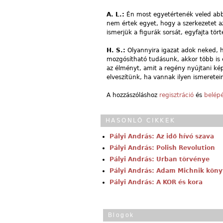
A. L.:
Én most egyetértenék veled abba
nem értek egyet, hogy a szerkezetet az
ismerjük a figurák sorsát, egyfajta tör
H. S.:
Olyannyira igazat adok neked, 
mozgósítható tudásunk, akkor több is é
az élményt, amit a regény nyújtani ké
elveszítünk, ha vannak ilyen ismeretei
A hozzászóláshoz
regisztráció
és
belép
HASONLÓ CIKKEK
Pályi András: Az idő hívó szava
Pályi András: Polish Revolution
Pályi András: Urban törvénye
Pályi András: Adam Michnik köny
Pályi András: A KOR és kora
Blogok