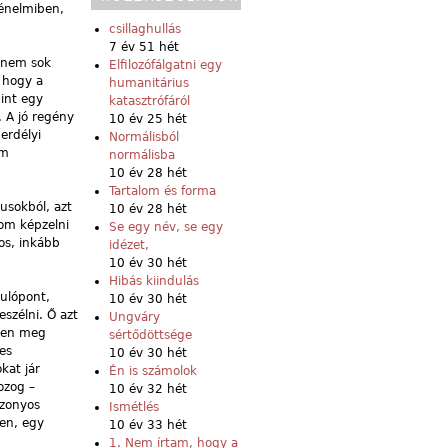
ténelmiben,
csillaghullás
7 év 51 hét
g nem sok
Elfilozófálgatni egy
 hogy a
humanitárius
mint egy
katasztrófáról
. A jó regény
10 év 25 hét
erdélyi
Normálisból
em
normálisba
10 év 28 hét
Tartalom és forma
usokból, azt
10 év 28 hét
om képzelni
Se egy név, se egy
gos, inkább
idézet,
10 év 30 hét
Hibás kiindulás
ulópont,
10 év 30 hét
szélni. Ő azt
Ungváry
esen meg
sértődöttsége
es
10 év 30 hét
kat jár
Én is számolok
ozog –
10 év 32 hét
izonyos
Ismétlés
yen, egy
10 év 33 hét
1. Nem írtam, hogy a