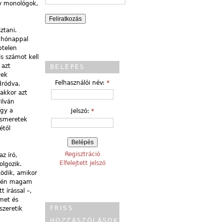
ív monológok,
ztani.
y hónappal
ptelen
is számot kell
 azt
BELÉPÉS
yek
Felhasználói név:
*
dródva.
 akkor azt
ilván
így a
Jelszó:
*
 ismeretek
étől
Regisztráció
z író,
Elfelejtett jelszó
olgozik.
ködik, amikor
ek én magam
 írással –,
met és
FRISS
szeretik
HOZZÁSZÓLÁSOK