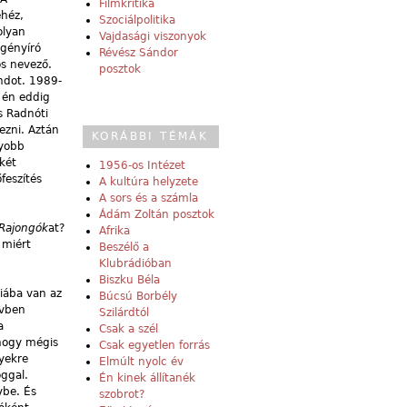
Filmkritika
ehéz,
Szociálpolitika
olyan
Vajdasági viszonyok
egényíró
Révész Sándor
ös nevező.
posztok
ndot. 1989-
 én eddig
es Radnóti
ezni. Aztán
KORÁBBI TÉMÁK
gyobb
két
1956-os Intézet
feszítés
A kultúra helyzete
A sors és a számla
Ádám Zoltán posztok
Rajongók
at?
Afrika
 miért
Beszélő a
Klubrádióban
Biszku Béla
hiába van az
Búcsú Borbély
évben
Szilárdtól
a
Csak a szél
 hogy mégis
Csak egyetlen forrás
yekre
Elmúlt nyolc év
ggal.
Én kinek állítanék
ybe. És
szobrot?