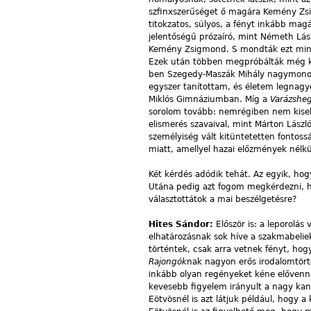
szfinxszerűséget ő magára Kemény Zsi
titokzatos, súlyos, a fényt inkább magáb
jelentőségű prózaíró, mint Németh Lás
Kemény Zsigmond. S mondták ezt minden
Ezek után többen megpróbálták még k
ben Szegedy-Maszák Mihály nagymonográ
egyszer tanítottam, és életem legnagyo
Miklós Gimnáziumban. Míg a
Varázshe
sorolom tovább: nemrégiben nem kiseb
elismerés szavaival, mint Márton Lász
személyiség vált kitüntetetten fontos
miatt, amellyel hazai előzmények nélkü
Két kérdés adódik tehát. Az egyik, hog
Utána pedig azt fogom megkérdezni, 
választottátok a mai beszélgetésre?
Hites Sándor:
Először is: a leporolás
elhatározásnak sok híve a szakmabeliek
történtek, csak arra vetnek fényt, hog
Rajongók
nak nagyon erős irodalomtör
inkább olyan regényeket kéne elővenn
kevesebb figyelem irányult a nagy kan
Eötvösnél is azt látjuk például, hogy a