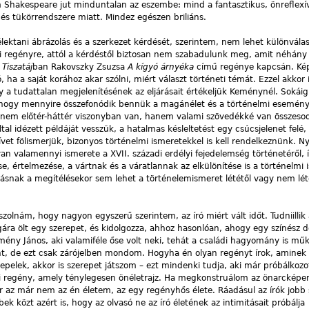
 Shakespeare jut minduntalan az eszembe: mind a fantasztikus, önreflex
és tükörrendszere miatt. Mindez egészen briliáns.
lektani ábrázolás és a szerkezet kérdését, szerintem, nem lehet különválas
mi regényre, attól a kérdéstől biztosan nem szabadulunk meg, amit néhán
a
Tiszatáj
ban Rakovszky Zsuzsa
A kígyó árnyéka
című regénye kapcsán. Ké
ha a saját korához akar szólni, miért választ történeti témát. Ezzel akkor 
 a tudattalan megjelenítésének az eljárásait értékeljük Keménynél. Sokáig
 hogy mennyire összefonódik bennük a magánélet és a történelmi esemén
e nem előtér-háttér viszonyban van, hanem valami szövedékké van összeso
al idézett példáját vesszük, a hatalmas késleltetést egy csúcsjelenet felé,
et fölismerjük, bizonyos történelmi ismeretekkel is kell rendelkeznünk. Ny
an valamennyi ismerete a XVII. századi erdélyi fejedelemség történetéről, 
ése, értelmezése, a vártnak és a váratlannak az elkülönítése is a történelmi
lásnak a megítélésekor sem lehet a történelemismeret lététől vagy nem lét
zolnám, hogy nagyon egyszerű szerintem, az író miért vált időt. Tudniillik a
gára ölt egy szerepet, és kidolgozza, ahhoz hasonlóan, ahogy egy színész d
ény János, aki valamiféle őse volt neki, tehát a családi hagyomány is mű
ként, de ezt csak zárójelben mondom. Hogyha én olyan regényt írok, amin
pelek, akkor is szerepet játszom – ezt mindenki tudja, aki már próbálkozott
zi regény, amely ténylegesen önéletrajz. Ha megkonstruálom az önarcképe
az már nem az én életem, az egy regényhős élete. Ráadásul az írók jobb 
bek közt azért is, hogy az olvasó ne az író életének az intimitásait próbálja