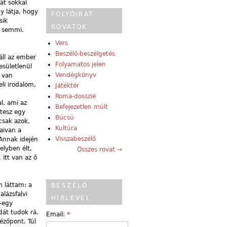
át sokkal
y látja, hogy
FOLYÓIRAT
sik
ROVATOK
e semmi.
Vers
Beszélő-beszélgetés
áll az ember
Folyamatos jelen
esületlenül
Vendégkönyv
i van
li irodalom,
Játéktér
Roma-dosszié
l, ami az
Befejezetlen múlt
tesz egy
Búcsú
csak azok,
Kultúra
aivan a
Visszabeszélő
 Annak idején
elyben élt,
Összes rovat →
itt van az ő
 láttam: a
BESZÉLŐ
alázsfalvi
HÍRLEVÉL
y-egy
dát tudok rá.
Email:
*
ézőpont. Túl