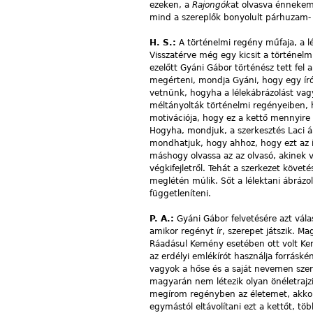
ezeken, a
Rajongók
at olvasva énnekem
mind a szereplők bonyolult párhuzam- 
H. S.:
A történelmi regény műfaja, a lé
Visszatérve még egy kicsit a történel
ezelőtt Gyáni Gábor történész tett fel 
megérteni, mondja Gyáni, hogy egy író, 
vetnünk, hogyha a lélekábrázolást vagy
méltányolták történelmi regényeiben,
motivációja, hogy ez a kettő mennyir
Hogyha, mondjuk, a szerkesztés Laci ált
mondhatjuk, hogy ahhoz, hogy ezt az ív
máshogy olvassa az az olvasó, akinek v
végkifejletről. Tehát a szerkezet követ
meglétén múlik. Sőt a lélektani ábrázo
függetleníteni.
P. A.:
Gyáni Gábor felvetésére azt válas
amikor regényt ír, szerepet játszik. Ma
Ráadásul Kemény esetében ott volt Kem
az erdélyi emlékírót használja forrás
vagyok a hőse és a saját nevemen szere
magyarán nem létezik olyan önéletraj
megírom regényben az életemet, akkor 
egymástól eltávolítani ezt a kettőt, töb