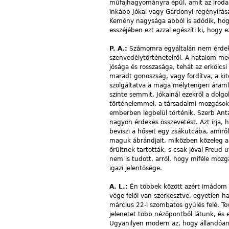
műfajhagyományra épül, amit az irodal
inkább Jókai vagy Gárdonyi regényírásá
Kemény nagysága abból is adódik, hogy
esszéjében ezt azzal egészíti ki, hogy
P. A.:
Számomra egyáltalán nem érde
szenvedélytörténeteiről. A hatalom mec
jósága és rosszasága, tehát az erkölcs
maradt gonoszság, vagy fordítva, a kite
szolgáltatva a maga mélytengeri áraml
szinte semmit. Jókainál ezekről a dol
történelemmel, a társadalmi mozgásokka
emberben legbelül történik. Szerb An
nagyon érdekes összevetést. Azt írja, 
beviszi a hőseit egy zsákutcába, amirő
maguk ábrándjait, miközben közeleg a ka
őrültnek tartották, s csak jóval Freud 
nem is tudott, arról, hogy miféle mozg
igazi jelentősége.
A. L.:
Én többek között azért imádom e
vége felől van szerkesztve, egyetlen hat
március 22-i szombatos gyűlés felé. T
jelenetet több nézőpontból látunk, és
Ugyanilyen modern az, hogy állandóan 