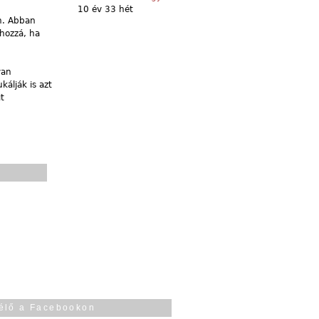
10 év 33 hét
n. Abban
 hozzá, ha
van
kálják is azt
t
élő a Facebookon