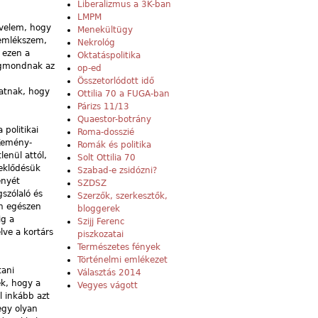
Liberalizmus a 3K-ban
LMPM
velem, hogy
Menekültügy
 emlékszem,
Nekrológ
n ezen a
Oktatáspolitika
sigmondnak az
op-ed
Összetorlódott idő
katnak, hogy
Ottilia 70 a FUGA-ban
Párizs 11/13
Quaestor-botrány
 politikai
Roma-dosszié
 Kemény-
Romák és politika
enül attól,
Solt Ottilia 70
deklődésük
Szabad-e zsidózni?
ényét
SZDSZ
szólaló és
Szerzők, szerkesztők,
an egészen
bloggerek
ig a
Szijj Ferenc
lve a kortárs
piszkozatai
Természetes fények
Történelmi emlékezet
tani
Választás 2014
ék, hogy a
Vegyes vágott
l inkább azt
egy olyan