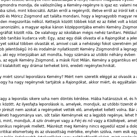
gmondra mondja, de valószínűleg a Kemény-regényre is igaz ez: valami n
a szívó, mint kibocsátó. Aztán erről a regényről, illetve erről az íróról két 
zló és Móricz Zsigmond azt találta mondani, hogy a legnagyobb magyar r
 megszorítás nélkül. Kettejük között többek közt ez az ítélet volt a köz
anonizálni, a magyar epikai kánon középpontjába emelni Kemény Zsigmo
fiát közölt róla. De valahogy az iskolában mégis nehéz tanítani. Például
bb tanítási kudarca volt: Egy, azaz egy diák olvasta el a
Rajongók
at a jel
gy
et sokkal többen olvasták el, amivel csak a nehézségi fokot szeretném jel
b jelentőségű író és irodalmár nyilatkozott Kemény Zsigmondról a legna
ló, aki egy interjújában azt mondta, hogy számára az utóbbi néhány évben 
sá, az egyik Kemény Zsigmond, a másik Füst Milán. Kemény a gigantikus erő
l kialakított egy drámai terheket bíró, eredeti regénytechnikát.
y miért szorul leporolásra Kemény? Miért nem szeretik eléggé az olvasók a
hogy ha nagy regénynek tartjátok a
Rajongók
at, akkor miért, és egyáltalán
 vagy a leporolás sikere soha nem döntés kérdése. Hiába határozzuk el, és 
 között. Az ilyesfajta leporolások is, amelyek, mondjuk, az utóbbi tizenöt 
y jórészt nem azokat a regényeket vették elő, amelyeket kellett volna. Bár 
téneti hagyománya van, sőt talán Keménynek ez a legjobb regénye, lehet
i, mint, mondjuk,
A szív örvényei
vagy a
Férj és nő
vagy a
Ködképek,
amel
onikus regények mellett. Másrészt meg Kemény nincs egyedül ezzel a dolo
 kritikai elismertség és az olvasottság mértéke, enyhén szólva, nem esik eg