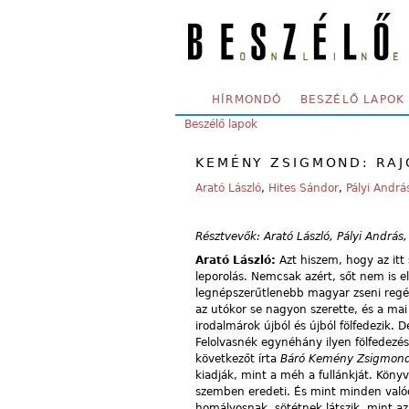
Skip to main content
SECONDARY MENU
HÍRMONDÓ
BESZÉLŐ LAPOK
YOU ARE HERE:
Beszélő lapok
KEMÉNY ZSIGMOND: RA
Arató László
,
Hites Sándor
,
Pályi Andrá
Résztvevők: Arató László, Pályi András
Arató László:
Azt hiszem, hogy az itt 
leporolás. Nemcsak azért, sőt nem is 
legnépszerűtlenebb magyar zseni regé
az utókor se nagyon szerette, és a mai
irodalmárok újból és újból fölfedezik. 
Felolvasnék egynéhány ilyen fölfedezés
következőt írta
Báró Kemény Zsigmond
kiadják, mint a méh a fullánkját. Köny
szemben eredeti. És mint minden valódi
homályosnak, sötétnek látszik, mint a