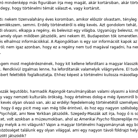
 író mindenképp más figurában írja meg magát, akár kortársiban, akár tör
egy, hogy történelmi témát választ-e, vagy kortársit.
leti: nekem tizenvalahány éves koromban, amikor először olvastam, tényle
emlékszem, semmi. Erdély történetéről is elég kevés. Azt gondolom tehát,
di olvasni, elkapja a regény, és beleviszi egy világba. Ugyanúgy belevisz, 
 amely olyan miliőben játszódik, ami nekem itt, Budapesten tök ismeretlen
 és elhalmoz információkkal. A
Rajongók
ban is egy sor információt kapok az 
orról; nem igaz azonban, hogy ez a regény nem tud magával ragadni, ha n
.
gem most megkérdeznének, hogy kit kellene lefordítani a magyar klasszik
ndkívül izgalmas lenne, ha lefordítanák valamelyik világnyelvre. El tud
mbert felettébb foglalkoztatja. Ehhez képest a történelmi kulissza másodla
aszák legutóbbi, harmadik
Rajongók
-tanulmányában valami olyasmi a kiind
vagy nemzeti kulturális örökség, hogy értelmes dolog-e még ilyesmiről be
evés olyan olvasó van, aki az erdélyi fejedelemség történetétől személy
ti, hogy ő egy picit meg van még tőle érintve), és hoz egy nagyon szélsőség
Psychó
ját, ami New Yorkban játszódik. Szegedy-Maszák azt írja, hogy ő is so
eket, volt azokban a múzeumokban, ahol az
Amerikai Psycho
főszereplője m
y melyik a mi világunk? Vajon a magyar történelmi hagyománynak egy b
özösséget találunk egy olyan világgal, ami egy nagyon távoli földrajzi hel
zött játszódik?