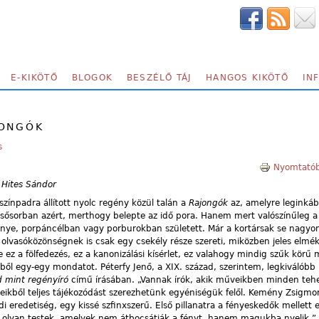
E-KIKÖTŐ
BLOGOK
BESZÉLŐ TÁJ
HANGOS KIKÖTŐ
IN
JONGÓK
s
Nyomtatób
, Hites Sándor
színpadra állított nyolc regény közül talán a
Rajongók
az, amelyre leginkáb
elsősorban azért, merthogy belepte az idő pora. Hanem mert valószínűleg 
nye, porpáncélban vagy porburokban született. Már a kortársak se nagyon
 olvasóközönségnek is csak egy csekély része szereti, miközben jeles elmék
De ez a fölfedezés, ez a kanonizálási kísérlet, ez valahogy mindig szűk körű
ből egy-egy mondatot. Péterfy Jenő, a XIX. század, szerintem, legkiválóbb 
 mint regényíró
című írásában. „Vannak írók, akik műveikben minden teh
veikből teljes tájékozódást szerezhetünk egyéniségük felől. Kemény Zsigmo
 eredetiség, egy kissé szfinxszerű. Első pillanatra a fényeskedők mellett
z olyan testek, amelyek nem átbocsátják a fényt, hanem magukba nyelik.”