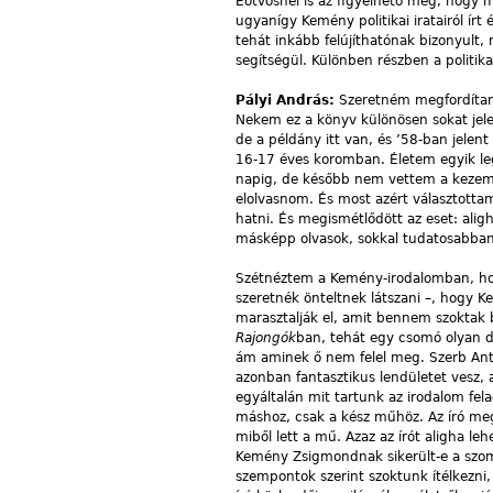
Eötvösnél is az figyelhető meg, hogy m
ugyanígy Kemény politikai iratairól írt
tehát inkább felújíthatónak bizonyult,
segítségül. Különben részben a politika
Pályi András:
Szeretném megfordítani 
Nekem ez a könyv különösen sokat jel
de a példány itt van, és ’58-ban jelent
16-17 éves koromban. Életem egyik l
napig, de később nem vettem a kezemb
elolvasnom. És most azért választotta
hatni. És megismétlődött az eset: ali
másképp olvasok, sokkal tudatosabban é
Szétnéztem a Kemény-irodalomban, hogy
szeretnék önteltnek látszani –, hogy 
marasztalják el, amit bennem szoktak 
Rajongók
ban, tehát egy csomó olyan do
ám aminek ő nem felel meg. Szerb Anta
azonban fantasztikus lendületet vesz, 
egyáltalán mit tartunk az irodalom fela
máshoz, csak a kész műhöz. Az író meg 
miből lett a mű. Azaz az írót aligha le
Kemény Zsigmondnak sikerült-e a szomba
szempontok szerint szoktunk ítélkezni,