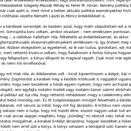
a talán érdekesebb értekezőként vagy politikafilozófusként, mint regényír
 értekezéseket Szegedy-Maszák Mihály és Fehér M. István. Kemény politikai 
 már csak azért is, mert mind a ketten aktuális politikai eseményekhez hívt
i indíttatás vezette Németh László és Móricz érdeklődését is.
a kérdések sorrendjét, és kezdem azzal, hogy miért választottam ezt a r
ent. Gimnazista korú voltam, amikor olvastam – nem emlékszem pontosan,
 meg –, a rádióban hallottam róla, fölkeltette az érdeklődésemet, és akkor.
egfantasztikusabb olvasmányélményeként emlékszem rá, így őriztem meg 
e. Közben elvégeztem az egyetemet, ez le van tudva, gondoltam, ezt má
m, mert rettentő kíváncsi voltam, hogy fiatalkorom e fontos könyve hogya
ghogy fellapoztam, a könyv elkapott és magával ragadt. Csak most már egé
s némi írói önreflexióval.
 mit írtak róla, és döbbenetes volt – kicsit kipoentírozom a dolgot, bár 
Kemény Zsigmondot a korabeli meg a későbbi kritikusok is nagyjából ugyan
bírálni: hogy nem beszélnek a hősök egyéni nyelven, hogy nem archaizál p
logért, ami egyfajta irodalmi modell vagy irodalmi kánon szerint elvárható 
l például azt írja róla, hogy rettentő nehézkesen megy a cselekmény előre
ahol belső monológ van. És itt tulajdonképpen mindjárt felvethető a kérdé
datának, mit várunk az írótól, hogy mit fog ábrázolni. A kritikus nem visz
sokszor nem is tudja, hogy mit hozott létre, viszont nagyon sokat tud arr
het csak annak alapján megítélni, hogy „külsőleg” mi sikerült neki, tehát 
tos mozgalmat, a korabeli Erdélyt ábrázolnia, hogyan beszélteti a hőseit
 holott nem erről szól a könyv. A könyv sohasem a témájáról szól, hanem ar