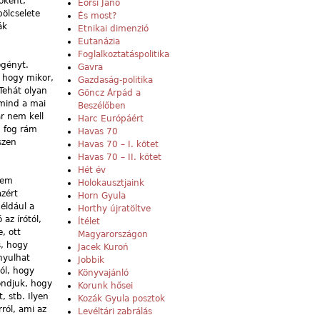
óként,
Eörsi Janó
bölcselete
És most?
ák
Etnikai dimenzió
Eutanázia
Foglalkoztatáspolitika
egényt.
Gavra
 hogy mikor,
Gazdaság-politika
 Tehát olyan
Göncz Árpád a
mind a mai
Beszélőben
r nem kell
Harc Európáért
n fog rám
Havas 70
szen
Havas 70 – I. kötet
Havas 70 – II. kötet
Hét év
nem
Holokausztjaink
azért
Horn Gyula
éldául a
Horthy újratöltve
az írótól,
Ítélet
, ott
Magyarországon
s, hogy
Jacek Kuroń
onyulhat
Jobbik
ól, hogy
Könyvajánló
mondjuk, hogy
Korunk hősei
, stb. Ilyen
Kozák Gyula posztok
ról, ami az
Levéltári zabrálás