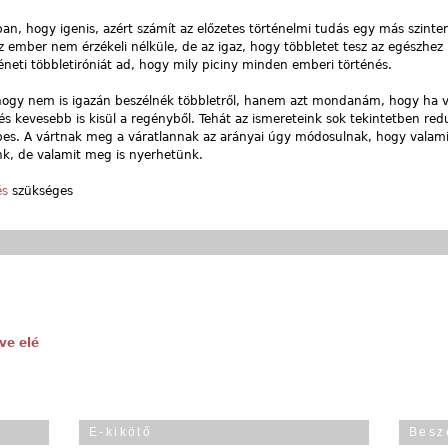
n, hogy igenis, azért számít az előzetes történelmi tudás egy más szinte
 ember nem érzékeli nélküle, de az igaz, hogy többletet tesz az egészhez
téneti többletiróniát ad, hogy mily piciny minden emberi történés.
hogy nem is igazán beszélnék többletről, hanem azt mondanám, hogy ha 
s kevesebb is kisül a regényből. Tehát az ismereteink sok tekintetben redu
pes. A vártnak meg a váratlannak az arányai úgy módosulnak, hogy valami
nk, de valamit meg is nyerhetünk.
és
szükséges
ve elé
E-kikötő
Besz