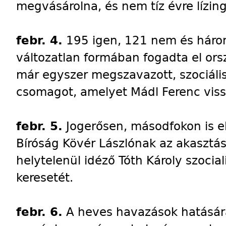
megvásárolna, és nem tíz évre lízin
febr. 4.
195 igen, 121 nem és három
változatlan formában fogadta el o
már egyszer megszavazott, szociáli
csomagot, amelyet Mádl Ferenc viss
febr. 5.
Jogerősen, másodfokon is el
Bíróság Kövér Lászlónak az akasztás
helytelenül idéző Tóth Károly szocial
keresetét.
febr. 6.
A heves havazások hatására 