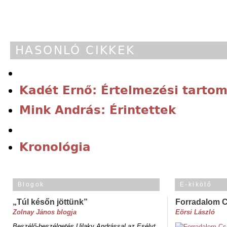
HASONLÓ CIKKEK
Kadét Ernő: Értelmezési tarto
Mink András: Érintettek
Kronológia
Blogok
E-kikötő
„Túl későn jöttünk”
Forradalom 
Zolnay János blogja
Eörsi László
Beszélő-beszélgetés Ujlaky Andrással az Esélyt