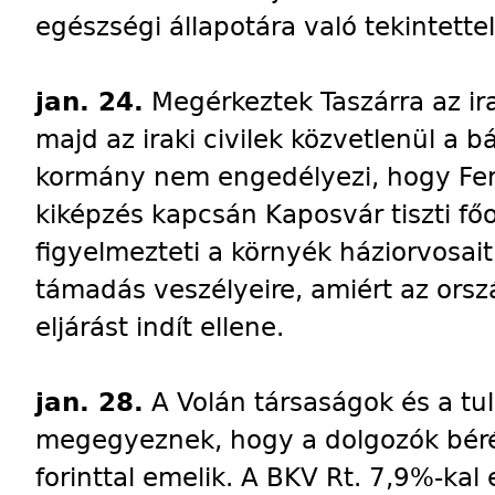
egészségi állapotára való tekintettel
jan. 24.
Megérkeztek Taszárra az ira
majd az iraki civilek közvetlenül a 
kormány nem engedélyezi, hogy Fer
kiképzés kapcsán Kaposvár tiszti fő
figyelmezteti a környék háziorvosait
támadás veszélyeire, amiért az orszá
eljárást indít ellene.
jan. 28.
A Volán társaságok és a tu
megegyeznek, hogy a dolgozók béré
forinttal emelik. A BKV Rt. 7,9%-kal 