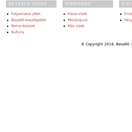
BESZÉLŐ ÚJSÁG
HÍRMONDÓ
E-K
Folyamatos jelen
Hazai vizek
Eml
Beszélő-beszélgetés
Mozduljunk
Fény
Roma-dosszié
Más vizek
Kultúra
© Copyright 2016, Beszélő. 