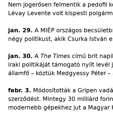
Nem jogerősen felmentik a pedofil k
Lévay Levente volt kispesti polgárm
jan. 29.
A MIÉP országos becsületbír
négy politikust, akik Csurka István e
jan. 30.
A
The Times
című brit napi
iraki politikáját támogató nyílt levé
államfő – köztük Medgyessy Péter – 
febr. 3.
Módosították a Gripen vadá
szerződést. Mintegy 30 milliárd fori
modernebb gépekhez jut a Magyar 