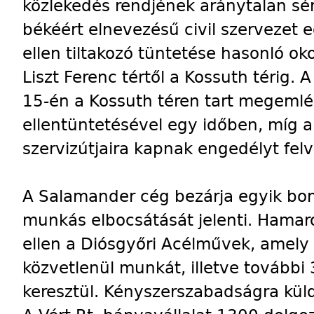
közlekedés rendjének aránytalan sér
békéért elnevezésű civil szervezet e
ellen tiltakozó tüntetése hasonló o
Liszt Ferenc tértől a Kossuth térig. 
15-én a Kossuth téren tart megemlé
ellentüntetésével egy időben, míg a
szervizútjaira kapnak engedélyt fel
A Salamander cég bezárja egyik bo
munkás elbocsátását jelenti. Hamar
ellen a Diósgyőri Acélművek, amel
közvetlenül munkát, illetve további 
keresztül. Kényszerszabadságra küld