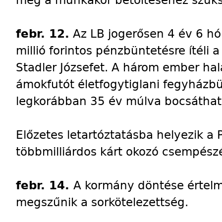
meg a munkakör betöltéséhez szüks
febr. 12.
Az LB jogerősen 4 év 6 h
millió forintos pénzbüntetésre ítéli a
Stadler Józsefet. A három ember halá
ámokfutót életfogytiglani fegyházbün
legkorábban 35 év múlva bocsátható 
Előzetes letartóztatásba helyezik a
többmilliárdos kárt okozó csempész
febr. 14.
A kormány döntése értel
megszűnik a sorkötelezettség.