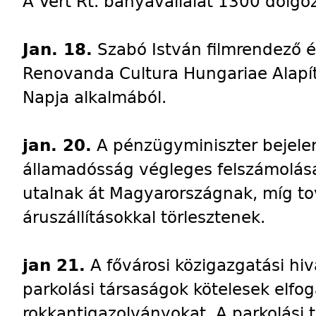
A Vért Rt. bányavállalat 1300 dolgoz
Jan. 18.
Szabó István filmrendező él
Renovanda Cultura Hungariae Alapít
Napja alkalmából.
jan. 20.
A pénzügyminiszter bejelen
államadósság végleges felszámolása 
utalnak át Magyarországnak, míg tov
áruszállításokkal törlesztenek.
jan 21.
A fővárosi közigazgatási hiv
parkolási társaságok kötelesek elfoga
rokkantigazolványokat. A parkolási 