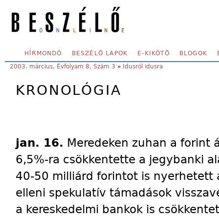
Skip to main content
SECONDARY MENU
HÍRMONDÓ
BESZÉLŐ LAPOK
E-KIKÖTŐ
BLOGOK
YOU ARE HERE:
2003. március, Évfolyam 8, Szám 3
»
Idusról idusra
KRONOLÓGIA
jan. 16.
Meredeken zuhan a forint 
6,5%-ra csökkentette a jegybanki al
40-50 milliárd forintot is nyerhetett
elleni spekulatív támadások vissza
a kereskedelmi bankok is csökkentet