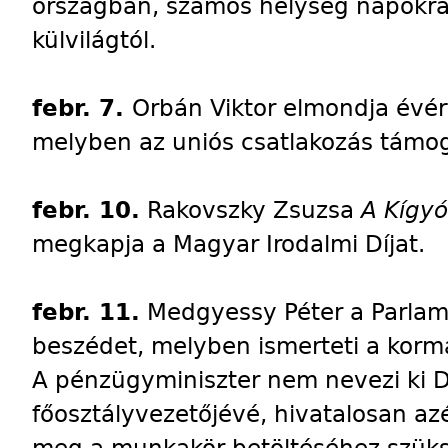
országban, számos helység napokra 
külvilágtól.
febr. 7.
Orbán Viktor elmondja évér
melyben az uniós csatlakozás támoga
febr. 10.
Rakovszky Zsuzsa
A Kígy
megkapja a Magyar Irodalmi Díjat.
febr. 11.
Medgyessy Péter a Parlame
beszédet, melyben ismerteti a korm
A pénzügyminiszter nem nevezi ki 
főosztályvezetőjévé, hivatalosan az