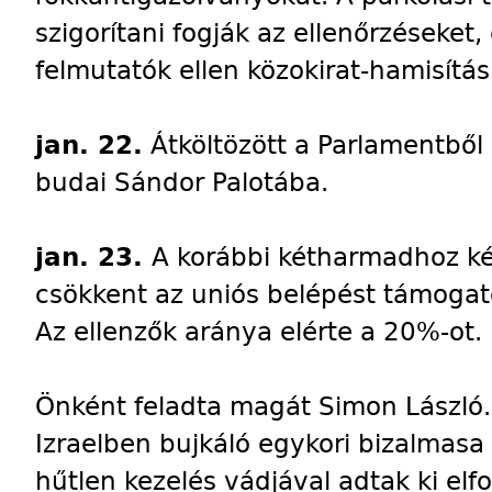
szigorítani fogják az ellenőrzéseket,
felmutatók ellen közokirat-hamisítás
jan. 22.
Átköltözött a Parlamentből 
budai Sándor Palotába.
jan. 23.
A korábbi kétharmadhoz ké
csökkent az uniós belépést támoga
Az ellenzők aránya elérte a 20%-ot.
Önként feladta magát Simon László.
Izraelben bujkáló egykori bizalmasa 
hűtlen kezelés vádjával adtak ki elf