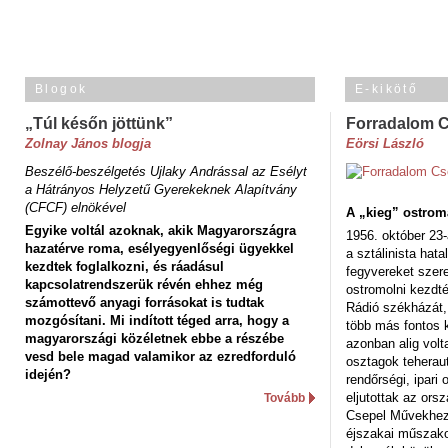
Blogok
E-kikötő
„Túl későn jöttünk”
Forradalom 
Zolnay János blogja
Eörsi László
Beszélő-beszélgetés Ujlaky Andrással az Esélyt
a Hátrányos Helyzetű Gyerekeknek Alapítvány
(CFCF) elnökével
A „kieg” ostrom
Egyike voltál azoknak, akik Magyarországra
1956. október 23-
hazatérve roma, esélyegyenlőségi ügyekkel
a sztálinista hat
kezdtek foglalkozni, és ráadásul
fegyvereket szere
kapcsolatrendszerük révén ehhez még
ostromolni kezdt
számottevő anyagi forrásokat is tudtak
Rádió székházát,
mozgósítani. Mi indított téged arra, hogy a
több más fontos 
magyarországi közéletnek ebbe a részébe
azonban alig volt
vesd bele magad valamikor az ezredforduló
osztagok teheraut
idején?
rendőrségi, ipar
eljutottak az ors
Tovább
Csepel Művekhez 
éjszakai műszakot