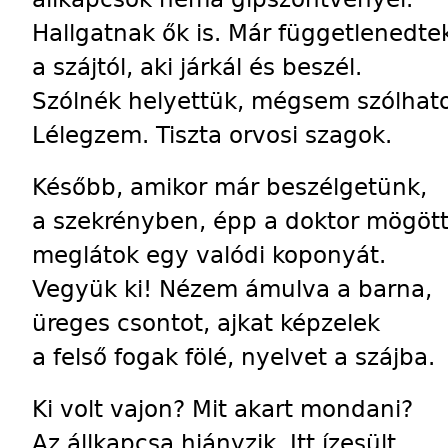
Hallgatnak ők is. Már függetlenedte
a szájtól, aki járkál és beszél.
Szólnék helyettük, mégsem szólhat
Lélegzem. Tiszta orvosi szagok.
Később, amikor már beszélgetünk,
a szekrényben, épp a doktor mögöt
meglátok egy valódi koponyát.
Vegyük ki! Nézem ámulva a barna,
üreges csontot, ajkat képzelek
a felső fogak fölé, nyelvet a szájba.
Ki volt vajon? Mit akart mondani?
Az állkapcsa hiányzik. Itt ízesült,