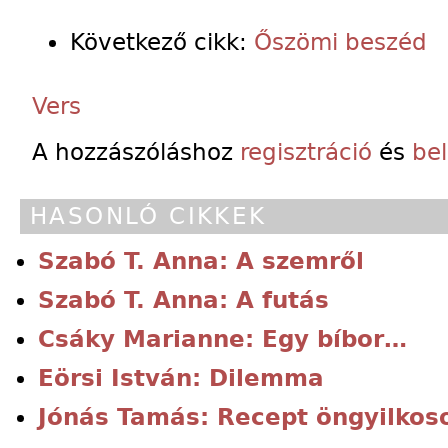
Következő cikk:
Őszömi beszéd
Vers
A hozzászóláshoz
regisztráció
és
be
HASONLÓ CIKKEK
Szabó T. Anna: A szemről
Szabó T. Anna: A futás
Csáky Marianne: Egy bíbor…
Eörsi István: Dilemma
Jónás Tamás: Recept öngyilkos