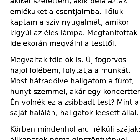
akiket szerettem, akik befalazták
emléküket a csontjaimba. Tőlük
kaptam a szív nyugalmát, amikor
kigyúl az éles lámpa. Megtanítottak
idejekorán megválni a testtől.
Megváltak tőle ők is. Új fogorvos
hajol fölébem, folytatja a munkát.
Most hátradőlve hallgatom a fúrót,
hunyt szemmel, akár egy koncertte
Én volnék ez a zsibbadt test? Mint a
saját halálán, hallgatok leesett állal.
Körben mindenhol arc nélküli szájak
állkapcsok néma gipszöntvényei.