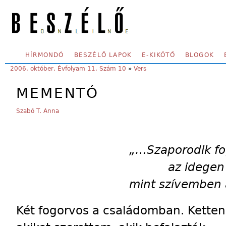
Skip to main content
SECONDARY MENU
HÍRMONDÓ
BESZÉLŐ LAPOK
E-KIKÖTŐ
BLOGOK
YOU ARE HERE:
2006. október, Évfolyam 11, Szám 10
»
Vers
MEMENTÓ
Szabó T. Anna
„…Szaporodik f
az idegen any
mint szívemben a ha
Két fogorvos a családomban. Ketten