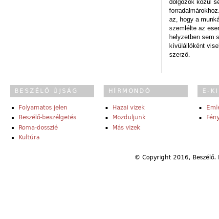
dolgozók közül s
forradalmárokhoz.
az, hogy a munk
szemlélte az es
helyzetben sem s
kívülállóként vise
szerző.
BESZÉLŐ ÚJSÁG
HÍRMONDÓ
E-K
Folyamatos jelen
Hazai vizek
Eml
Beszélő-beszélgetés
Mozduljunk
Fény
Roma-dosszié
Más vizek
Kultúra
© Copyright 2016, Beszélő. 