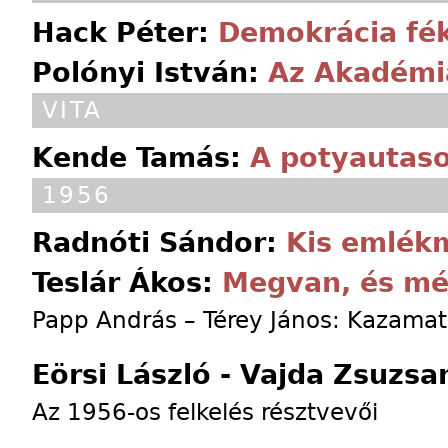
Hack Péter:
Demokrácia fé
Polónyi István:
Az Akadémia
VITA
Kende Tamás:
A potyautaso
1956
Radnóti Sándor:
Kis emlék
Teslár Ákos:
Megvan, és m
Papp András – Térey János: Kazama
Eörsi László - Vajda Zsuzs
Az 1956-os felkelés résztvevői