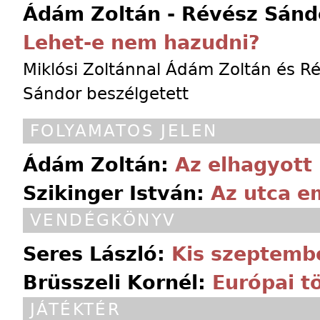
Ádám Zoltán - Révész Sánd
Lehet-e nem hazudni?
Miklósi Zoltánnal Ádám Zoltán és R
Sándor beszélgetett
FOLYAMATOS JELEN
Ádám Zoltán:
Az elhagyott
Szikinger István:
Az utca e
VENDÉGKÖNYV
Seres László:
Kis szeptembe
Brüsszeli Kornél:
Európai t
JÁTÉKTÉR