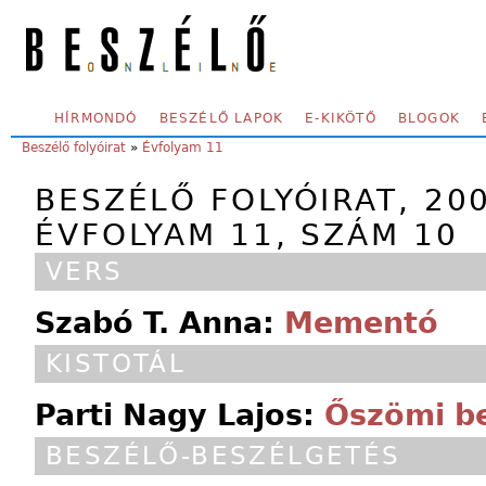
Skip to main content
SECONDARY MENU
HÍRMONDÓ
BESZÉLŐ LAPOK
E-KIKÖTŐ
BLOGOK
YOU ARE HERE:
Beszélő folyóirat
»
Évfolyam 11
BESZÉLŐ FOLYÓIRAT, 20
ÉVFOLYAM 11, SZÁM 10
VERS
Szabó T. Anna:
Mementó
KISTOTÁL
Parti Nagy Lajos:
Őszömi b
BESZÉLŐ-BESZÉLGETÉS