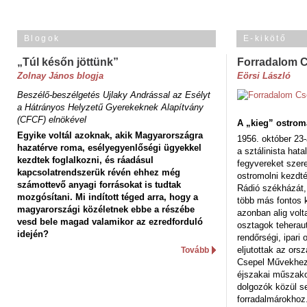
Blogok
E-kikötő
„Túl későn jöttünk”
Forradalom 
Zolnay János blogja
Eörsi László
Beszélő-beszélgetés Ujlaky Andrással az Esélyt
a Hátrányos Helyzetű Gyerekeknek Alapítvány
(CFCF) elnökével
A „kieg” ostrom
Egyike voltál azoknak, akik Magyarországra
1956. október 23-
hazatérve roma, esélyegyenlőségi ügyekkel
a sztálinista hat
kezdtek foglalkozni, és ráadásul
fegyvereket szere
kapcsolatrendszerük révén ehhez még
ostromolni kezdt
számottevő anyagi forrásokat is tudtak
Rádió székházát,
mozgósítani. Mi indított téged arra, hogy a
több más fontos 
magyarországi közéletnek ebbe a részébe
azonban alig volt
vesd bele magad valamikor az ezredforduló
osztagok teheraut
idején?
rendőrségi, ipar
eljutottak az ors
Tovább
Csepel Művekhez 
éjszakai műszakot
dolgozók közül s
forradalmárokhoz.