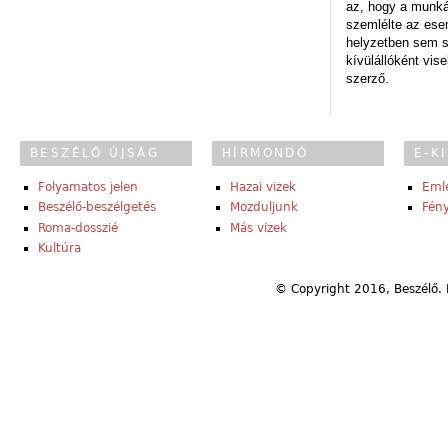
az, hogy a munk
szemlélte az es
helyzetben sem s
kívülállóként vise
szerző.
BESZÉLŐ ÚJSÁG
HÍRMONDÓ
E-K
Folyamatos jelen
Hazai vizek
Eml
Beszélő-beszélgetés
Mozduljunk
Fény
Roma-dosszié
Más vizek
Kultúra
© Copyright 2016, Beszélő. 