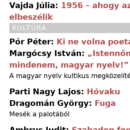
Vajda Júlia:
1956 – ahogy az
elbeszélik
KULTÚRA
Pór Péter:
Ki ne volna poet
Margócsy István:
„Istennő
mindenem, magyar nyelv!”
A magyar nyelv kultikus megközelítés
Parti Nagy Lajos:
Hóvaku
Dragomán György:
Fuga
Mesék a palotából
Ambrus Judit:
Szabadon fo