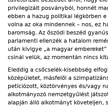
privilegizált posványból, honnét ma
ebben a hazug politikai légkörben 
volna az oka mindennek – nos, ez ha
baromság. Az őszödi beszéd gyanúsa
parlamenti ellenzék a hatalom rem
után kivigye „a magyar embereket” a
csinál velük, az momentán nincs kita
Eleddig a csőcselék-kisebbség elfogl
középületet, másfelől a szimpatizán
petíciózott, köztörvényes és/vagy na
alkotmányozó nemzetgyűlést játszot
alapján álló alkotmányt követeljen,