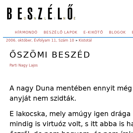
Skip to main content
SECONDARY MENU
HÍRMONDÓ
BESZÉLŐ LAPOK
E-KIKÖTŐ
BLOGOK
YOU ARE HERE:
2006. október, Évfolyam 11, Szám 10
»
Kistotál
ŐSZÖMI BESZÉD
Parti Nagy Lajos
A nagy Duna mentében ennyit még a
anyját nem szidták.
E lakocska, mely amúgy igen drága
mindig is virtuóz volt, s itt abba is