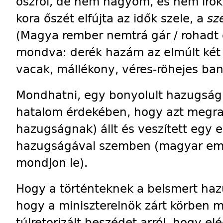
őszről, de nem hagyom, és nem írok
kora őszét elfújta az idők szele, a
sz
(Magya rember nemtrá gár / rohadt 
mondva: derék hazám az elmúlt két
vacak, mállékony, véres-röhejes ban
Mondhatni, egy bonyolult hazugság
hatalom érdekében, hogy azt megr
hazugságnak) állt és veszített egy 
hazugságával szemben (magyar emb
mondjon le).
Hogy a történteknek a beismert haz
hogy a miniszterelnök zárt körben 
túlretorizált beszédet arról, hogy el