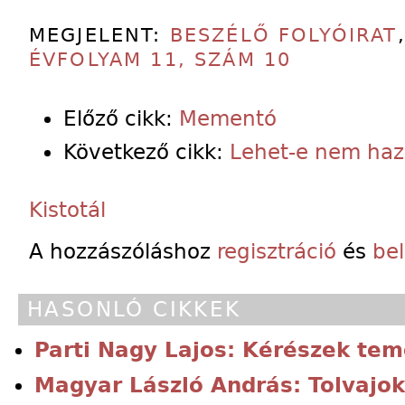
MEGJELENT:
BESZÉLŐ FOLYÓIRAT
ÉVFOLYAM 11, SZÁM 10
Előző cikk:
Mementó
Következő cikk:
Lehet-e nem haz
Kistotál
A hozzászóláshoz
regisztráció
és
be
HASONLÓ CIKKEK
Parti Nagy Lajos: Kérészek tem
Magyar László András: Tolvajok