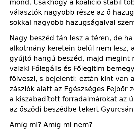
mond. Csakhogy a koalíció stabil tö
választók nagyobb része az ő hazug
sokkal nagyobb hazugságaival sze
Nagy beszéd tán lesz a téren, de h
alkotmány keretein belül nem lesz,
gyújtó hangú beszéd, majd megint
valaki Főlegális és Főlegitim bemegy
fölveszi, s bejelenti: eztán kint va
zászlók alatt az Egészséges Fejbőr z
a kiszabadított forradalmárokat az ú
az őszödi beszédbe tekert Gyurcsá
Amíg mi? Amíg mi nem?