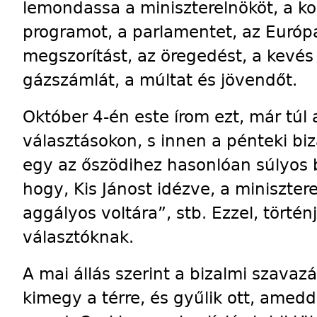
lemondassa a miniszterelnököt, a k
programot, a parlamentet, az Európai
megszorítást, az öregedést, a kevés 
gázszámlát, a múltat és jövendőt.
Október 4-én este írom ezt, már túl
választásokon, s innen a pénteki bi
egy az őszödihez hasonlóan súlyos b
hogy, Kis Jánost idézve, a miniszter
aggályos voltára”, stb. Ezzel, történ
választóknak.
A mai állás szerint a bizalmi szavaz
kimegy a térre, és gyűlik ott, ame