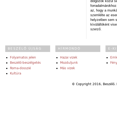
dolgozók közül s
forradalmárokhoz.
az, hogy a munk
szemlélte az es
helyzetben sem s
kívülállóként vise
szerző.
BESZÉLŐ ÚJSÁG
HÍRMONDÓ
E-K
Folyamatos jelen
Hazai vizek
Eml
Beszélő-beszélgetés
Mozduljunk
Fény
Roma-dosszié
Más vizek
Kultúra
© Copyright 2016, Beszélő. 