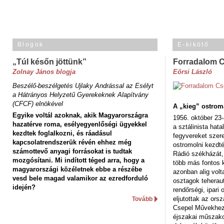
Blogok
E-kikötő
„Túl későn jöttünk”
Forradalom 
Zolnay János blogja
Eörsi László
Beszélő-beszélgetés Ujlaky Andrással az Esélyt
a Hátrányos Helyzetű Gyerekeknek Alapítvány
(CFCF) elnökével
A „kieg” ostrom
Egyike voltál azoknak, akik Magyarországra
1956. október 23-
hazatérve roma, esélyegyenlőségi ügyekkel
a sztálinista hat
kezdtek foglalkozni, és ráadásul
fegyvereket szere
kapcsolatrendszerük révén ehhez még
ostromolni kezdt
számottevő anyagi forrásokat is tudtak
Rádió székházát,
mozgósítani. Mi indított téged arra, hogy a
több más fontos 
magyarországi közéletnek ebbe a részébe
azonban alig volt
vesd bele magad valamikor az ezredforduló
osztagok teheraut
idején?
rendőrségi, ipar
eljutottak az ors
Tovább
Csepel Művekhez 
éjszakai műszakot