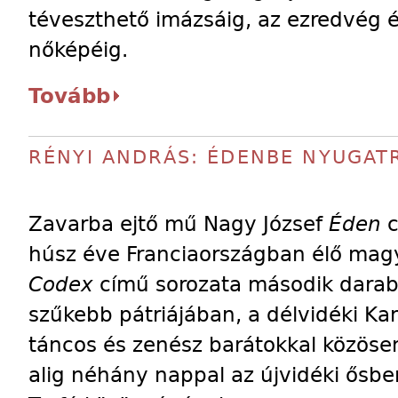
téveszthető imázsáig, az ezredvég é
nőképéig.
Tovább
RÉNYI ANDRÁS: ÉDENBE NYUGAT
Zavarba ejtő mű Nagy József
Éden
c
húsz éve Franciaországban élő mag
Codex
című sorozata második darab
szűkebb pátriájában, a délvidéki Ka
táncos és zenész barátokkal közösen
alig néhány nappal az újvidéki ősb