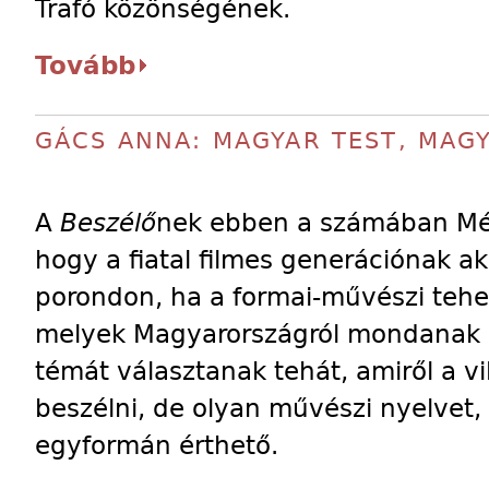
Trafó közönségének.
Tovább
GÁCS ANNA: MAGYAR TEST, MAG
A
Beszélő
nek ebben a számában Més
hogy a fiatal filmes generációnak a
porondon, ha a formai-művészi tehet
melyek Magyarországról mondanak el
témát választanak tehát, amiről a v
beszélni, de olyan művészi nyelvet,
egyformán érthető.