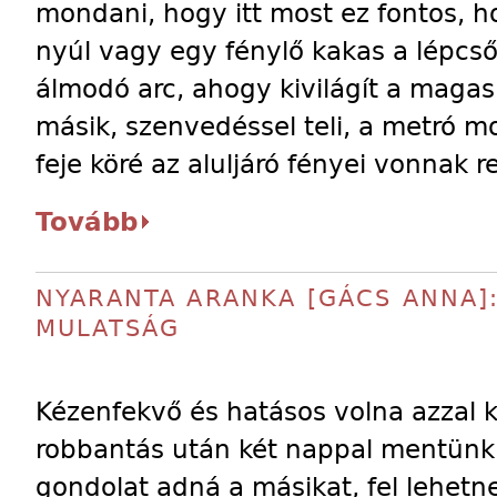
mondani, hogy itt most ez fontos, 
nyúl vagy egy fénylő kakas a lépcső
álmodó arc, ahogy kivilágít a magas
másik, szenvedéssel teli, a metró m
feje köré az aluljáró fényei vonnak 
Tovább
NYARANTA ARANKA [GÁCS ANNA]:
MULATSÁG
Kézenfekvő és hatásos volna azzal 
robbantás után két nappal mentünk 
gondolat adná a másikat, fel lehetne