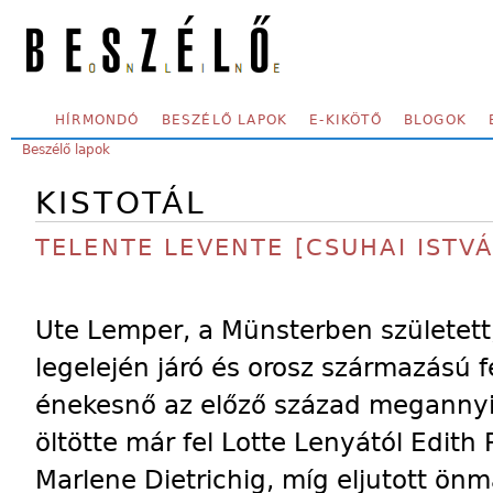
Skip to main content
SECONDARY MENU
HÍRMONDÓ
BESZÉLŐ LAPOK
E-KIKÖTŐ
BLOGOK
YOU ARE HERE:
Beszélő lapok
KISTOTÁL
TELENTE LEVENTE [CSUHAI ISTVÁ
Ute Lemper, a Münsterben születet
legelején járó és orosz származású 
énekesnő az előző század megannyi 
öltötte már fel Lotte Lenyától Edith 
Marlene Dietrichig, míg eljutott ö