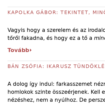
KAPOLKA GÁBOR: TEKINTET, MI
Vagyis hogy a szerelem és az irodal
tőről fakadna, és hogy ez a tő a
min
Tovább
BÁN ZSÓFIA: IKARUSZ TÜNDÖKL
A dolog így indul: farkasszemet nézn
homlokok szinte összeérjenek. Kell e
nézéshez, nem a nyúlhoz. De persze