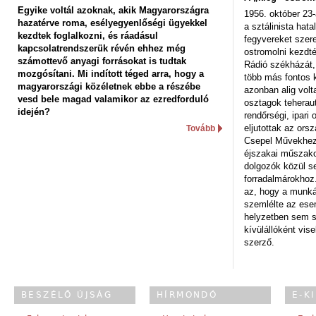
Egyike voltál azoknak, akik Magyarországra
1956. október 23-
hazatérve roma, esélyegyenlőségi ügyekkel
a sztálinista hat
kezdtek foglalkozni, és ráadásul
fegyvereket szere
kapcsolatrendszerük révén ehhez még
ostromolni kezdt
számottevő anyagi forrásokat is tudtak
Rádió székházát,
mozgósítani. Mi indított téged arra, hogy a
több más fontos 
magyarországi közéletnek ebbe a részébe
azonban alig volt
vesd bele magad valamikor az ezredforduló
osztagok teheraut
idején?
rendőrségi, ipar
eljutottak az ors
Tovább
Csepel Művekhez 
éjszakai műszakot
dolgozók közül s
forradalmárokhoz.
az, hogy a munk
szemlélte az es
helyzetben sem s
kívülállóként vise
szerző.
BESZÉLŐ ÚJSÁG
HÍRMONDÓ
E-K