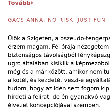
Tovább
GÁCS ANNA: NO RISK, JUST FUN
Ülök a Szigeten, a pszeudo-tengerpa
érzem magam. Fél órája nézegetem
biztonságos távolságból fényképezg
ugró általában kisiklik a képmezőből
még és a már között, amikor nem tu
a kötél, és kezdetét veszi-e egyáltal
tudom, hogy az idén sem fogom kip
hirdeti a felirat, de én gyanakvó v
élvezet koncepciójával szemben.