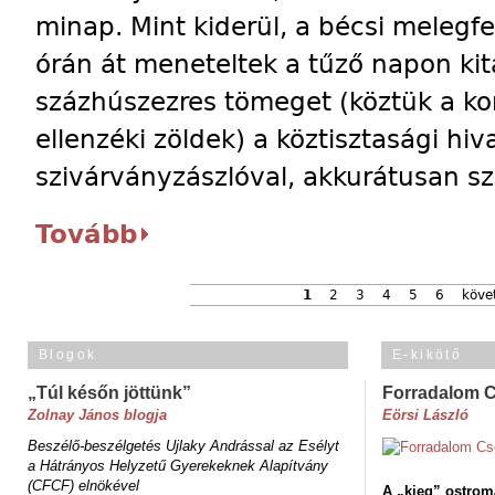
minap. Mint kiderül, a bécsi melegf
órán át meneteltek a tűző napon kit
százhúszezres tömeget (köztük a k
ellenzéki zöldek) a köztisztasági hiva
szivárványzászlóval, akkurátusan s
Tovább
1
2
3
4
5
6
köve
Blogok
E-kikötő
„Túl későn jöttünk”
Forradalom 
Zolnay János blogja
Eörsi László
Beszélő-beszélgetés Ujlaky Andrással az Esélyt
a Hátrányos Helyzetű Gyerekeknek Alapítvány
(CFCF) elnökével
A „kieg” ostrom