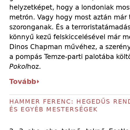
helyzetképet, hogy a londoniak mos
metrón. Vagy hogy most aztán már t
szoronganak. És a terroristatámadás
könnyű kezű felskiccelésével már me
Dinos Chapman művéhez, a szerény
a pompás Temze-parti palotába költöz
Pokol
hoz.
Tovább
HAMMER FERENC: HEGEDŰS REN
ÉS EGYÉB MESTERSÉGEK