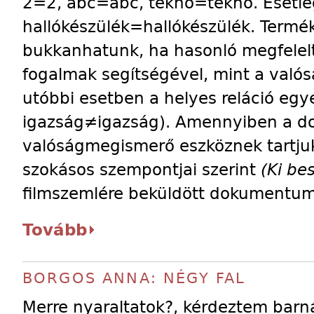
2=2, abc=abc, teknő=teknő. Esetle
hallókészülék=hallókészülék. Termé
bukkanhatunk, ha hasonló megfelelt
fogalmak segítségével, mint a valós
utóbbi esetben a helyes reláció egy
igazság≠igazság). Amennyiben a d
valóságmegismerő eszköznek tartjuk
szokásos szempontjai szerint
(Ki be
filmszemlére beküldött dokumentumf
Tovább
BORGOS ANNA: NÉGY FAL
Merre nyaraltatok?, kérdeztem barn