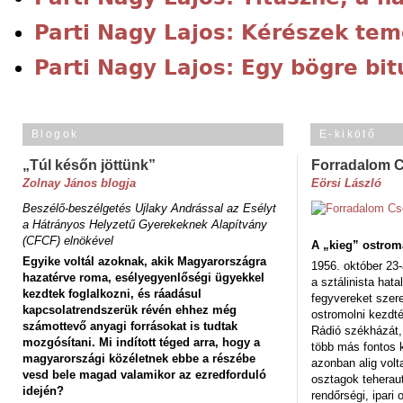
Parti Nagy Lajos: Kérészek tem
Parti Nagy Lajos: Egy bögre bi
Blogok
E-kikötő
„Túl későn jöttünk”
Forradalom 
Zolnay János blogja
Eörsi László
Beszélő-beszélgetés Ujlaky Andrással az Esélyt
a Hátrányos Helyzetű Gyerekeknek Alapítvány
(CFCF) elnökével
A „kieg” ostrom
Egyike voltál azoknak, akik Magyarországra
1956. október 23-
hazatérve roma, esélyegyenlőségi ügyekkel
a sztálinista hat
kezdtek foglalkozni, és ráadásul
fegyvereket szere
kapcsolatrendszerük révén ehhez még
ostromolni kezdt
számottevő anyagi forrásokat is tudtak
Rádió székházát,
mozgósítani. Mi indított téged arra, hogy a
több más fontos 
magyarországi közéletnek ebbe a részébe
azonban alig volt
vesd bele magad valamikor az ezredforduló
osztagok teheraut
idején?
rendőrségi, ipar