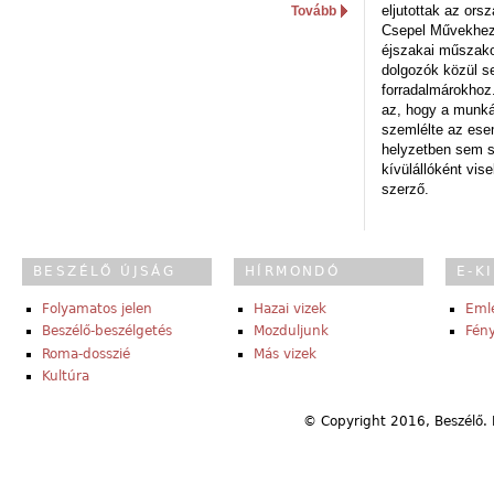
eljutottak az ors
Tovább
Csepel Művekhez 
éjszakai műszakot
dolgozók közül s
forradalmárokhoz.
az, hogy a munk
szemlélte az es
helyzetben sem s
kívülállóként vise
szerző.
BESZÉLŐ ÚJSÁG
HÍRMONDÓ
E-K
Folyamatos jelen
Hazai vizek
Eml
Beszélő-beszélgetés
Mozduljunk
Fény
Roma-dosszié
Más vizek
Kultúra
© Copyright 2016, Beszélő. 