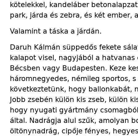
kötelekkel, kandeláber betonalapzata
park, járda és zebra, és két ember, 
Valamint a táska a járdán.
Daruh Kálmán süppedős fekete sálat
kalapot visel, nagyjából a hatvanas 
Bécsben vagy Budapesten. Keze kes
háromnegyedes, némileg sportos, s 
következtetünk, hogy ballonkabát, 
Jobb zsebén külön kis zseb, külön kis
hogy nyugati gyártmány csomagból,
által. Nadrágja alul szűk, amolyan b
öltönynadrág, cipője fényes, hegyes