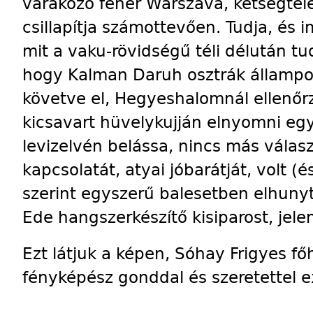
várakozó fehér Warszava, kétségtel
csillapítja számottevően. Tudja, és
mit a vaku-rövidségű téli délután tud
hogy Kalman Daruh osztrák állampo
követve el, Hegyeshalomnál ellenőr
kicsavart hüvelykujján elnyomni egy 
levizelvén belássa, nincs más válas
kapcsolatát, atyai jóbarátját, volt (é
szerint egyszerű balesetben elhunyt) 
Ede hangszerkészítő kisiparost, jel
Ezt látjuk a képen, Sóhay Frigyes f
fényképész gonddal és szeretettel e