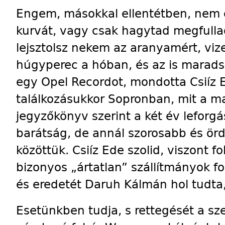
Engem, másokkal ellentétben, nem é
kurvát, vagy csak hagytad megfullad
lejsztolsz nekem az aranyamért, viz
húgyperec a hóban, és az is maradsz
egy Opel Recordot, mondotta Csiíz E
találkozásukkor Sopronban, mit a ma
jegyzőkönyv szerint a két év leforgá
barátság, de annál szorosabb és ör
közöttük. Csiíz Ede szolid, viszont f
bizonyos „ártatlan” szállítmányok f
és eredetét Daruh Kálmán hol tudta
Esetünkben tudja, s rettegését a s