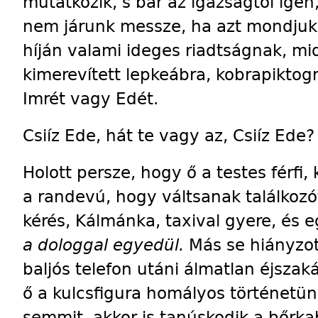
mutatkozik, s bár az igazságtól igen,
nem járunk messze, ha azt mondjuk
híján valami ideges riadtságnak, mid
kimerevített lepkeábra, kobrapiktog
Imrét vagy Edét.
Csiíz Ede, hát te vagy az, Csiíz Ede?
Holott persze, hogy ő a testes férfi
a randevú, hogy váltsanak találkozót 
kérés, Kálmánka, taxival gyere, és 
a dologgal egyedül.
Más se hiányzot
baljós telefon utáni álmatlan éjszak
ő a kulcsfigura homályos történetün
semmit, akkor is tanúskodik a bőrka