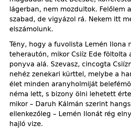
lágerban, nem mozdultok. Felőlem az
szabad, de vigyázol rá. Nekem itt m
elszámolunk.
Tény, hogy a fuvolista Lemén Ilona m
teherautón, mikor Csiíz Ede föltolta
ponyva alá. Szevasz, cincogta Csiíz
nehéz zenekari kürttel, melybe a ha
élet minden aranyholmiját belefémö
néma lett, s bizony ölni lehetett ért
mikor – Daruh Kálmán szerint hangsz
ellenkezőleg – Lemén Ilonát rég elny
hajló vize.