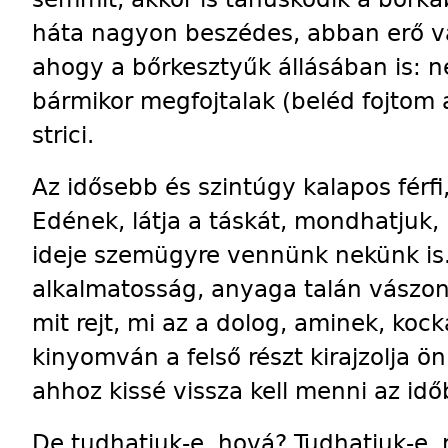
háta nagyon beszédes, abban erő v
ahogy a bőrkesztyűk állásában is: 
bármikor megfojtalak (beléd fojtom 
strici.
Az idősebb és szintúgy kalapos férf
Edének, látja a táskát, mondhatjuk, 
ideje szemügyre vennünk nekünk is.
alkalmatosság, anyaga talán vászon,
mit rejt, mi az a dolog, aminek, ko
kinyomván a felső részt kirajzolja ön
ahhoz kissé vissza kell menni az idő
De tudhatjuk-e, hová? Tudhatjuk-e,