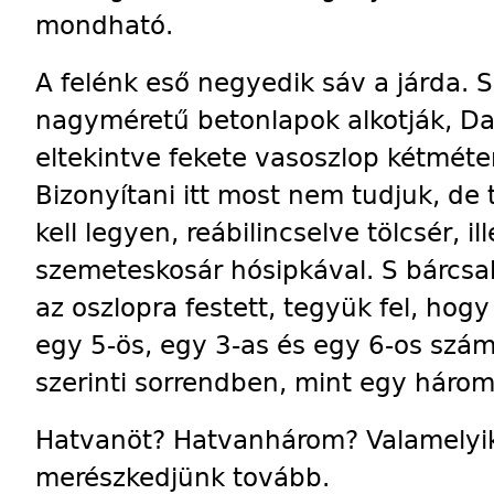
mondható.
A felénk eső negyedik sáv a járda. S
nagyméretű betonlapok alkotják, Da
eltekintve fekete vasoszlop kétmétern
Bizonyítani itt most nem tudjuk, de 
kell legyen, reábilincselve tölcsér, i
szemeteskosár hósipkával. S bárcsa
az oszlopra festett, tegyük fel, hog
egy 5-ös, egy 3-as és egy 6-os szá
szerinti sorrendben, mint egy három
Hatvanöt? Hatvanhárom? Valamelyik 
merészkedjünk tovább.