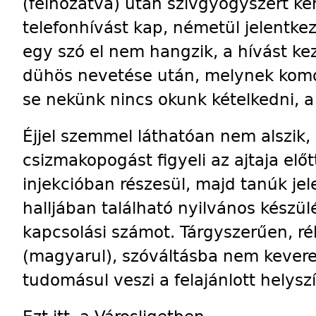
(felhozatva) után szívgyógyszert kér
telefonhívást kap, németül jelentkez
egy szó el nem hangzik, a hívást k
dühös nevetése után, melynek kom
se nekünk nincs okunk kételkedni, a
Éjjel szemmel láthatóan nem alszik, 
csizmakopogást figyeli az ajtaja elő
injekcióban részesül, majd tanúk jel
halljában található nyilvános készül
kapcsolási számot. Tárgyszerűen, 
(magyarul), szóváltásba nem kevere
tudomásul veszi a felajánlott helysz