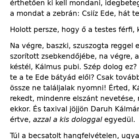
érthetően ki kell mondani, idegbeteg
a mondat a zebrán: Csiíz Ede, hát te
Holott persze, hogy ő a testes férfi, 
Na végre, baszki, szuszogta reggel e 
szorított zsebkendőjébe, na végre,
késtél, Kálmus pubi. Szép dolog ez? 
te a te Ede bátyád elől? Csak továb
össze ne találjalak nyomni! Érted, K
rekedt, mindenre elszánt nevetése, m
ekkor. És taxival jöjjön Daruh Kálm
értve,
azzal a kis dologgal
egyedül.
Túl a becsatolt hangfelvételen, ug