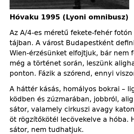
Hóvaku 1995 (Lyoni omnibusz)
Az A/4-es méretű fekete-fehér fotón k
tájban. A várost Budapestként defin
Wien-érzésünket elfojtjuk, bár nem fe
még a történet során, leszünk alig
ponton. Fázik a szórend, ennyi visz
A háttér kásás, homályos bokrai – lig
ködben és zúzmarában, jobbról, ali
sátor, valamely cirkuszi avagy katon
öt rögzítőkötél lecövekelve a hóba. 
sátor, nem tudhatjuk.