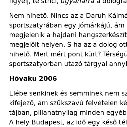
figyelj, te strici,
ugyanarra
a dologra
Nem hihető. Nincs az a Daruh Kálmá
sportszatyrában egy jómárkájú, ám á
megjelenik a hajdani hangszerkészí
megjelölt helyen. S ha az a dolog ot
hihető. Mert mért pont kürt? Térség
sportszatyorban utazó tárgyai annyi,
Hóvaku 2006
Elébe senkinek és semminek nem sz
kifejező, ám szűkszavú felvételen két
tájban, pillanatnyilag minden egyéb
A hely Budapest, az idő egy késő té