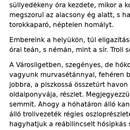
süllyedékeny óra kezdete, mikor a 
megszorul az alacsony ég alatt, s ha
torokkaparó, néptelen homályt.
Embereink a helyükön, túl eligazítás-
órai teán, s némán, mint a sír. Troli 
A Városligetben, szegényes, de hók
vagyunk murvasétánnyal, fehéren b
jobbra, a piszkossá összetúrt havon 
oldalponyvája, részlet. Megjegyezz
semmit. Ahogy a hóhatáron álló kan
álló trolivezeték régies oszloprészlet
hagyhatjuk a reábilincselt hósipkás