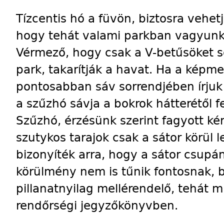
Tízcentis hó a füvön, biztosra vehet
hogy tehát valami parkban vagyunk,
Vérmező, hogy csak a V-betűsöket so
park, takarítják a havat. Ha a képme
pontosabban sáv sorrendjében írjuk l
a szűzhó sávja a bokrok hátterétől 
Szűzhó, érzésünk szerint fagyott kér
szutykos tarajok csak a sátor körül l
bizonyíték arra, hogy a sátor csupán
körülmény nem is tűnik fontosnak, b
pillanatnyilag mellérendelő, tehát m
rendőrségi jegyzőkönyvben.