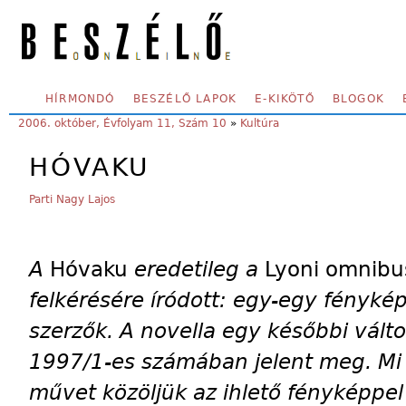
Skip to main content
SECONDARY MENU
HÍRMONDÓ
BESZÉLŐ LAPOK
E-KIKÖTŐ
BLOGOK
YOU ARE HERE:
2006. október, Évfolyam 11, Szám 10
»
Kultúra
HÓVAKU
Parti Nagy Lajos
A
Hóvaku
eredetileg a
Lyoni omnibu
felkérésére íródott: egy-egy fényké
szerzők. A novella egy későbbi vált
1997/1-es számában jelent meg. Mi 
művet közöljük az ihlető fényképpel