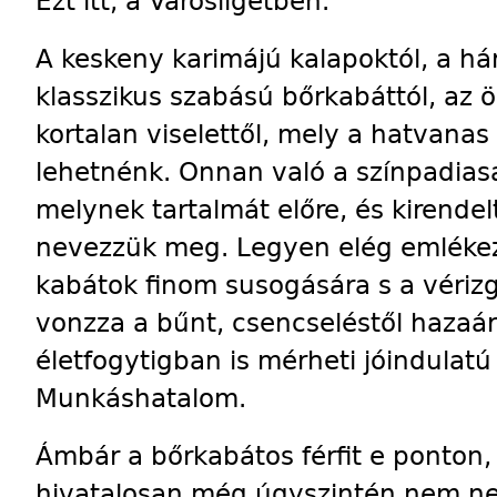
Ezt itt, a Városligetben.
A keskeny karimájú kalapoktól, a há
klasszikus szabású bőrkabáttól, az 
kortalan viselettől, mely a hatvanas
lehetnénk. Onnan való a színpadiasa
melynek tartalmát előre, és kirendel
nevezzük meg. Legyen elég emlékez
kabátok finom susogására s a vériz
vonzza a bűnt, csencseléstől hazaár
életfogytigban is mérheti jóindulatú
Munkáshatalom.
Ámbár a bőrkabátos férfit e ponton,
hivatalosan még úgyszintén nem ne