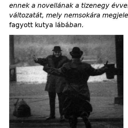
ennek a novellának a tizenegy évve
változatát, mely nemsokára megjele
fagyott kutya lábá
ban.