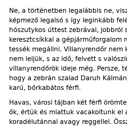
Ne, a történetben legalábbis ne, visz
képmező legalsó s így leginkább fe
hószutykos úttest zebrával, jobbról 
keresztcsíkkal a gépjárműforgalom ré
tessék megállni. Villanyrendőr nem 
nem leljük, s az idő, felvett s valós
villanyrendőrök ideje még. Persze, 
hogy a zebrán szalad Daruh Kálmán f
karú, bőrkabátos férfi.
Havas, városi tájban két férfi örömte
ők, értük és miattuk vacakoltunk el a
koradélutánnal avagy reggellel. Össz