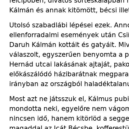
félcipőben, divatos sörtéskalapban 
Kálmán és annak kitömött, bécsi ille
Utolsó szabadlábi lépései ezek. Ann
ellenforradalmi események után Csi
Daruh Kálmán kottáit és gatyáit. Mi
válaszolt, egyszerűen benyomta a 
Hernád utcai lakásának ajtaját, pako
előkászálódó házibarátnak megpara
irányban az országból haladéktalanul
Most azt ne játsszuk el, Kálmus pubi, 
mondotta neki, egyelőre nem vágom 
nincsen idő, hanem kitörlöd a segged
magaddal az Icát Bécsbe, kofferestü