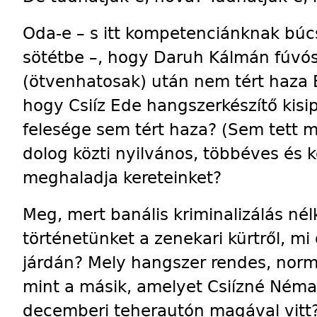
Oda-e – s itt kompetenciánknak bú
sötétbe –, hogy Daruh Kálmán fúv
(ötvenhatosak) után nem tért haza 
hogy Csiíz Ede hangszerkészítő kisip
felesége sem tért haza? (Sem tett 
dolog közti nyilvános, többéves és 
meghaladja kereteinket?
Meg, mert banális kriminalizálás nél
történetünket a zenekari kürtről, mi o
járdán? Mely hangszer rendes, normá
mint a másik, amelyet Csiízné Néma 
decemberi teherautón magával vitt?