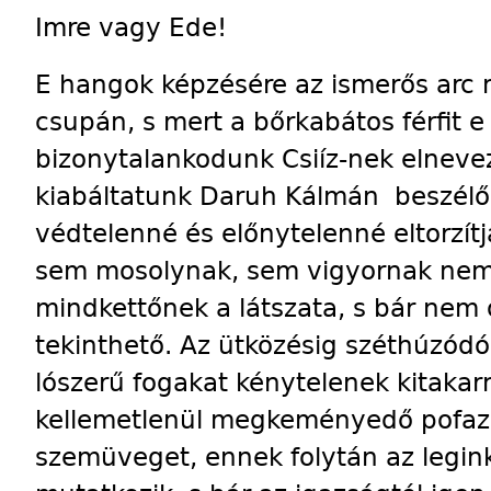
Imre vagy Ede!
E hangok képzésére az ismerős arc 
csupán, s mert a bőrkabátos férfit 
bizonytalankodunk Csiíz-nek elneve
kiabáltatunk Daruh Kálmán beszélői
védtelenné és előnytelenné eltorzítj
sem mosolynak, sem vigyornak nem ít
mindkettőnek a látszata, s bár nem 
tekinthető. Az ütközésig széthúzódó 
lószerű fogakat kénytelenek kitakarn
kellemetlenül megkeményedő pofaz
szemüveget, ennek folytán az leg