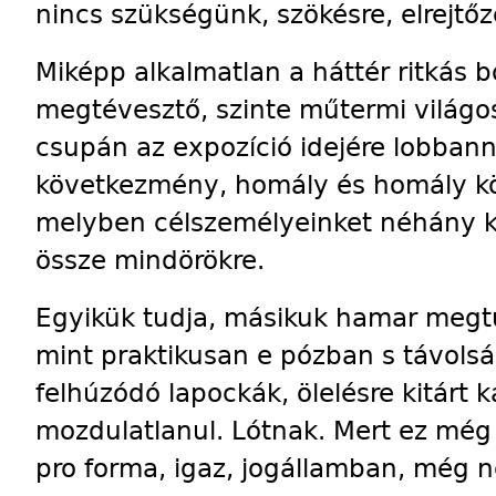
nincs szükségünk, szökésre, elrejtőz
Miképp alkalmatlan a háttér ritkás b
megtévesztő, szinte műtermi világo
csupán az expozíció idejére lobbann
következmény, homály és homály közö
melyben célszemélyeinket néhány kak
össze mindörökre.
Egyikük tudja, másikuk hamar megt
mint praktikusan e pózban s távol
felhúzódó lapockák, ölelésre kitárt 
mozdulatlanul. Lótnak. Mert ez még
pro forma, igaz, jogállamban, még n