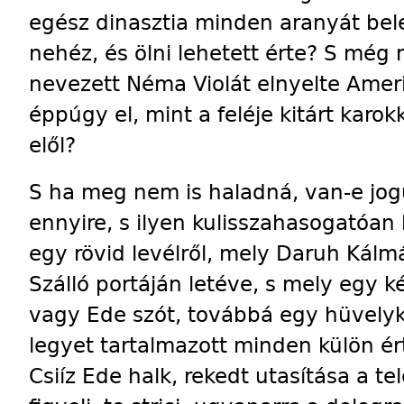
egész dinasztia minden aranyát bel
nehéz, és ölni lehetett érte? S még 
nevezett Néma Violát elnyelte Amer
éppúgy el, mint a feléje kitárt karok
elől?
S ha meg nem is haladná, van-e jog
ennyire, s ilyen kulisszahasogatóan
egy rövid levélről, mely Daruh Kálmá
Szálló portáján letéve, s mely egy ké
vagy Ede szót, továbbá egy hüvelyk
legyet tartalmazott minden külön ért
Csiíz Ede halk, rekedt utasítása a t