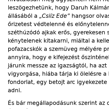
leszögezhetünk, hogy Daruh Kálmán 
állásából a
„Csiíz Ede”
hangsor olvas
őrizetest védtelenné és előnytelenné
széthúzódó ajkak erős, gyerekesen 
kénytelenek kitakarni, miáltal a k
pofazacskók a szemüveg mélyére pré
annyira, hogy e kifejezést őszinténe
járunk messze az igazságtól, ha az
vigyorgása, hiába tárja ki ölelésre a
fondorlat, egy betojt arc igyekezete 
adni.
És bár megállapodásunk szerint az