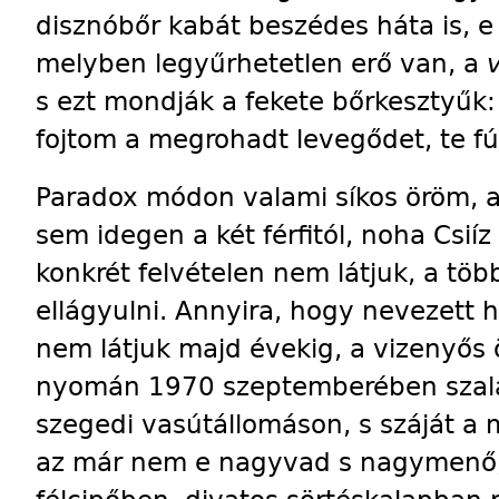
disznóbőr kabát beszédes háta is, e
melyben legyűrhetetlen erő van, a
s ezt mondják a fekete bőrkesztyűk:
fojtom a megrohadt levegődet, te fúv
Paradox módon valami síkos öröm,
sem idegen a két férfitól, noha Csiíz
konkrét felvételen nem látjuk, a tö
ellágyulni. Annyira, hogy nevezett 
nem látjuk majd évekig, a vizenyős
nyomán 1970 szeptemberében szalá
szegedi vasútállomáson, s száját a m
az már nem e nagyvad s nagymenő,