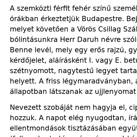
A szemközti férfit fehér színű szemé
órákban érkeztetjük Budapestre. Be
melyet követően a Vörös Csillag Szá
bólintásunkra Herr Daruh névre szóló
Benne levél, mely egy erős rajzú, 
kérdőjelet, aláírásként I. vagy E. be
szétnyomott, nagytestű legyet tart
helyett. A friss légymaradványban, 
állapotban látszanak az ujjlenyomat
Nevezett szobáját nem hagyja el, ci
hozzuk. A napot elég nyugodtan, írás
ellentmondások tisztázásában együ