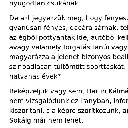
nyugodtan csukának.
De azt jegyezzük meg, hogy fényes
gyanúsan fényes, dacára sárnak, té
az égből pottyantak ide, autóból kell
avagy valamely forgatás tanúi vagy
magyarázza a jelenet bizonyos beál
színpadiasan túltömött sporttáskát. 
hatvanas évek?
Beképzeljük vagy sem, Daruh Kálmán
nem vizsgálódunk ez irányban, infor
kiszorítani, s a képre szorítkozunk,
Sokáig már nem lehet.