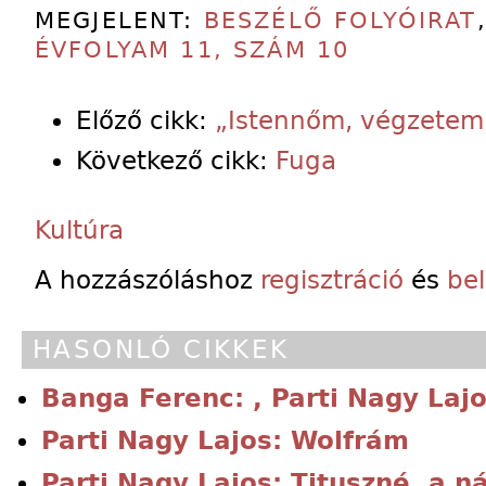
MEGJELENT:
BESZÉLŐ FOLYÓIRAT
ÉVFOLYAM 11, SZÁM 10
Előző cikk:
„Istennőm, végzetem
Következő cikk:
Fuga
Kultúra
A hozzászóláshoz
regisztráció
és
be
HASONLÓ CIKKEK
Banga Ferenc: , Parti Nagy Laj
Parti Nagy Lajos: Wolfrám
Parti Nagy Lajos: Tituszné, a n