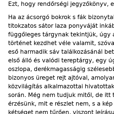
Ezt, hogy rendőrségi jegyzőkönyv, ez
Ha az ácsorgó bokrok s fák bizonyta
titokzatos sátor laza ponyváját inká
függőleges tárgynak tekintjük, úgy 
történet kezdhet véle valamit, szóva
eső harmadik sáv találkozásánál be
első álló és valódi tereptárgy, egy
oszlopa, derékmagasságig szélesebb a
bizonyos üreget rejt ajtóval, amoly
közvilágítás alkalmazottai hivatotta
során. Még nem tudjuk mitől, de itt
érzésünk, mit e részlet nem, s a ké
kétséget nem tűrően, viszont leírás