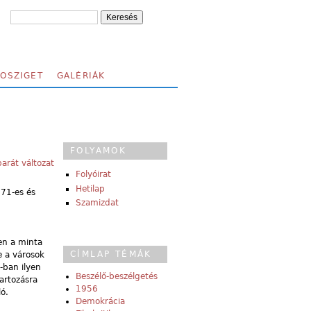
FOSZIGET
GALÉRIÁK
FOLYAMOK
arát változat
Folyóirat
Hetilap
971-es és
Szamizdat
ben a minta
CÍMLAP TÉMÁK
e a városok
-ban ilyen
Beszélő-beszélgetés
artozásra
1956
ló.
Demokrácia