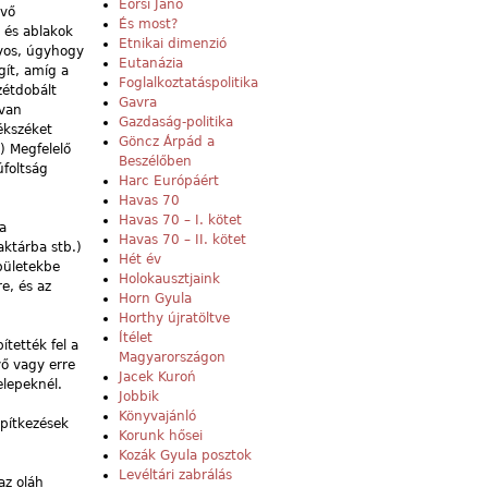
Eörsi Janó
övő
És most?
k és ablakok
Etnikai dimenzió
nyos, úgyhogy
Eutanázia
gít, amíg a
Foglalkoztatáspolitika
zétdobált
Gavra
 van
Gazdaság-politika
ékszéket
Göncz Árpád a
) Megfelelő
Beszélőben
úfoltság
Harc Európáért
Havas 70
Havas 70 – I. kötet
 a
Havas 70 – II. kötet
ktárba stb.)
Hét év
épületekbe
Holokausztjaink
e, és az
Horn Gyula
Horthy újratöltve
Ítélet
tették fel a
Magyarországon
ő vagy erre
Jacek Kuroń
elepeknél.
Jobbik
Könyvajánló
építkezések
Korunk hősei
Kozák Gyula posztok
Levéltári zabrálás
az oláh