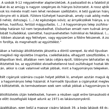
 A szobák 9-12 négyzetméter alapterületűek. A padozatból és a falakból j
hákat és az amúgy is nagyon szegényes és hiányos bútorzatot. A rossz ajtó
akok kis mérete miatt nem lehet rendesen szellőztetni. A tető gyakran hiá
bbnyire ott is átázik. Fűtésre tűzhelyet használnak, amely csak addig mele
ő nehéz, dohszagú. (…) Az egészséges ivóvíz, az árnyékszékek hiánya, a s
érhas, hastífusz, fertőző májgyulladás. (…) A hagyományos telep zsúfolva
telep határain túl nem terjeszkedhet. Elsősorban emiatt nem tudnak árny
dobált hulladékkal, szeméttel, hasznavehetetlen holmikkal és fekáliával. (…
y, többen alszanak egy fekhelyen, vagy egyszerűen a földre fekszenek. A zs
 fordítja, és megnehezíti az együttélést.”
ában a hatósági átköltöztetés játszotta a döntő szerepet. Az első típusban
eglévő régi épületbe (majorba, cselédlakásba, elhagyott szeszfőzdébe, ra
llapotban lévő, általában nem lakás céljára épült, többnyire lakhatatlan 
töztettek be, az együttélést elviselhetetlenné tevő zsúfoltságot hoztak létr
n, akkor is csak valamivel voltak jobbak, mint a hagyományos telepeken.
ítélt cigányok számára csupán helyet jelöltek ki, amelyen azután maguk épí
k a hagyományos telep házainál. A harmadik típusban a cigányokat meglev
re költöztették, és természetesen ezek sem voltak jobbak a hagyományos t
tköltöztetés útján keletkeztek, hanem a részben saját erőre támaszkodó 
e előtt összefoglaló képet adunk az 1971-es lakásviszonyokról.
zázalékában, ezen belül a magyar cigány lakások 39, a beás lakások 48 és 