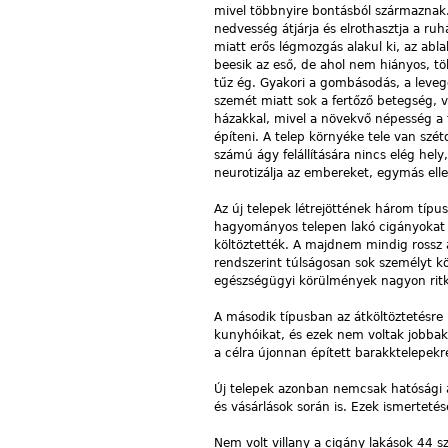
mivel többnyire bontásból származnak.
nedvesség átjárja és elrothasztja a ru
miatt erős légmozgás alakul ki, az abl
beesik az eső, de ahol nem hiányos, tö
tűz ég. Gyakori a gombásodás, a leveg
szemét miatt sok a fertőző betegség, v
házakkal, mivel a növekvő népesség a 
építeni. A telep környéke tele van szét
számú ágy felállítására nincs elég hel
neurotizálja az embereket, egymás ellen
Az új telepek létrejöttének három típus
hagyományos telepen lakó cigányokat m
költöztették. A majdnem mindig rossz á
rendszerint túlságosan sok személyt köl
egészségügyi körülmények nagyon ritká
A második típusban az átköltöztetésre 
kunyhóikat, és ezek nem voltak jobba
a célra újonnan épített barakktelepek
Új telepek azonban nemcsak hatósági á
és vásárlások során is. Ezek ismertetés
Nem volt villany a cigány lakások 44 s