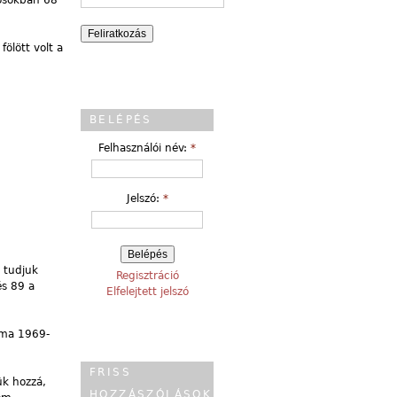
ölött volt a
BELÉPÉS
Felhasználói név:
*
Jelszó:
*
r tudjuk
Regisztráció
és 89 a
Elfelejtett jelszó
áma 1969-
FRISS
ük hozzá,
HOZZÁSZÓLÁSOK