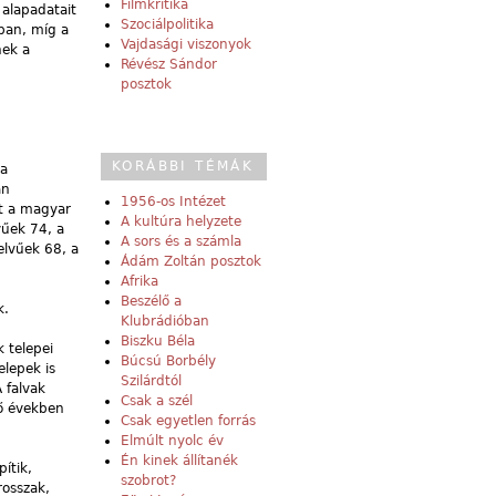
Filmkritika
alapadatait
Szociálpolitika
ban, míg a
Vajdasági viszonyok
nek a
Révész Sándor
posztok
KORÁBBI TÉMÁK
 a
án
1956-os Intézet
tt a magyar
A kultúra helyzete
vűek 74, a
A sors és a számla
elvűek 68, a
Ádám Zoltán posztok
Afrika
Beszélő a
k.
Klubrádióban
Biszku Béla
 telepei
Búcsú Borbély
elepek is
Szilárdtól
 falvak
Csak a szél
ző években
Csak egyetlen forrás
Elmúlt nyolc év
Én kinek állítanék
ítik,
szobrot?
rosszak,