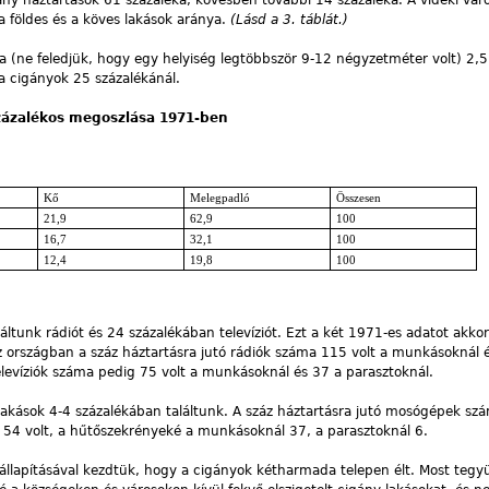
a földes és a köves lakások aránya.
(Lásd a 3. táblát.)
 (ne feledjük, hogy egy helyiség legtöbbször 9-12 négyzetméter volt) 2,5 f
 a cigányok 25 százalékánál.
zázalékos megoszlása 1971-ben
Kő
Melegpadló
Összesen
21,9
62,9
100
16,7
32,1
100
12,4
19,8
100
áltunk rádiót és 24 százalékában televíziót. Ezt a két 1971-es adatot akko
z országban a száz háztartásra jutó rádiók száma 115 volt a munkásoknál 
televíziók száma pedig 75 volt a munkásoknál és 37 a parasztoknál.
akások 4-4 százalékában találtunk. A száz háztartásra jutó mosógépek sz
54 volt, a hűtőszekrényeké a munkásoknál 37, a parasztoknál 6.
állapításával kezdtük, hogy a cigányok kétharmada telepen élt. Most tegy