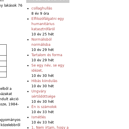
nem
ny lakások 76
csillaghullás
8 év 9 óra
Elfilozófálgatni egy
humanitárius
katasztrófáról
10 év 25 hét
Normálisból
normálisba
10 év 29 hét
Tartalom és forma
10 év 29 hét
Se egy név, se egy
idézet,
10 év 30 hét
Hibás kiindulás
10 év 30 hét
elből a
Ungváry
házakat
sértődöttsége
ndult akció
10 év 30 hét
ssze, 1984-
Én is számolok
10 év 33 hét
Ismétlés
 Hagyományos
10 év 33 hét
 közelebbről
1. Nem írtam, hogy a