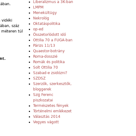
Liberalizmus a 3K-ban
kában.
LMPM
Menekültügy
Nekrológ
 vidéki
Oktatáspolitika
kában, száz
op-ed
z méteren túl
Összetorlódott idő
Ottilia 70 a FUGA-ban
Párizs 11/13
Quaestor-botrány
Roma-dosszié
nt.
Romák és politika
Solt Ottilia 70
Szabad-e zsidózni?
SZDSZ
Szerzők, szerkesztők,
bloggerek
Szijj Ferenc
piszkozatai
Természetes fények
Történelmi emlékezet
Választás 2014
Vegyes vágott