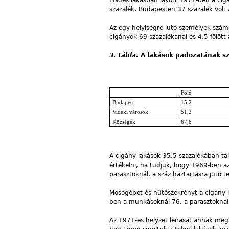
százalék, Budapesten 37 százalék volt 
Az egy helyiségre jutó személyek száma
cigányok 69 százalékánál és 4,5 fölött
3. tábla.
A lakások padozatának s
Föld
Budapest
15,2
Vidéki városok
51,2
Községek
67,8
A cigány lakások 35,5 százalékában tal
értékelni, ha tudjuk, hogy 1969-ben a
parasztoknál, a száz háztartásra jutó 
Mosógépet és hűtőszekrényt a cigány l
ben a munkásoknál 76, a parasztoknál 
Az 1971-es helyzet leírását annak meg