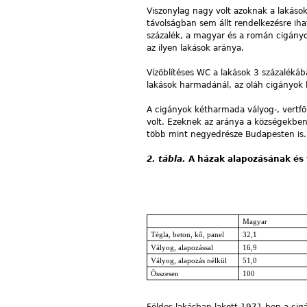
Viszonylag nagy volt azoknak a lakáso
távolságban sem állt rendelkezésre ihat
százalék, a magyar és a román cigányok
az ilyen lakások aránya.
Vízöblítéses WC a lakások 3 százalékáb
lakások harmadánál, az oláh cigányok l
A cigányok kétharmada vályog-, vertfö
volt. Ezeknek az aránya a községekben
több mint negyedrésze Budapesten is.
2. tábla.
A házak alapozásának és 
Magyar
Tégla, beton, kő, panel
32,1
Vályog, alapozással
16,9
Vályog, alapozás nélkül
51,0
Összesen
100
Földes lakásban lakott 1971-ben a cig