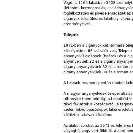
Végül is 1165 lakásban 5408 személyt
(létszám, kormegoszlás, családnagyság
foglalkoztatási és jövedelemadatait az
cigányok települési és lakóhelyi viszon
eredményeivel.
Telepek
1971-ben a cigányok kétharmada telepe
községekben 68 százalék volt. Telepe
anyanyelvű cigányok (beások) és a ci
anyanyelvűek 22 és a cigány anyanyel
cigány anyanyelvűek 62 és a román an
cigány anyanyelvűek 80 és a román an
A telepek részben spontán módon kele
A magyar anyanyelvűek telepei általáb
többnyire (nem mindig) a településtől 
távol feküdtek a községektől, a terjesz
szélén fekvő beástelepek lakói eredeti
költöztek a falvak közelébe.
Az alábbi sorokat az 1971-es felmérés
vályogból vagy vert földből. Alapot nem