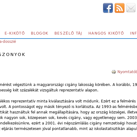
E-KIKÖTŐ
BLOGOK
BESZÉLŐ TÁJ
HANGOS KIKÖTŐ
IN
-dosszié
ISZONYOK
Nyomtatób
mérést végeztünk a magyarországi cigány lakosság körében. A korábbi, 1
esség két százalékát vizsgáltuk reprezentatív alapon.
lékos reprezentatív minta kiválasztására volt módunk. Ezért ez a felmérés
i volt. A pontosságot egy másik tényező is korlátozta. Az 1993-as felmérés
sztikát használtuk fel annak megállapítására, hogy az ország községei, illetv
akik nagyon sok, közepesen sok, kevés cigány, vagy egyetlenegy sem. 2003
rendelkezésünkre, ezért a 2001. évi népszámlálás cigány nemzetiségi hovat
 eljárás természetesen jóval pontatlanabb, mint az iskolastatisztikán alapu