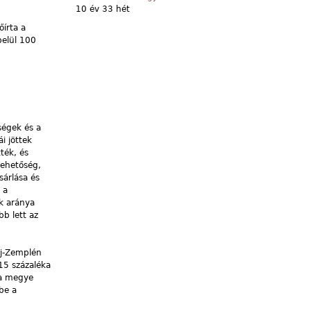
10 év 33 hét
írta a
belül 100
ségek és a
i jöttek
ték, és
lehetőség,
sárlása és
 a
k aránya
bb lett az
új-Zemplén
15 százaléka
 a megye
be a