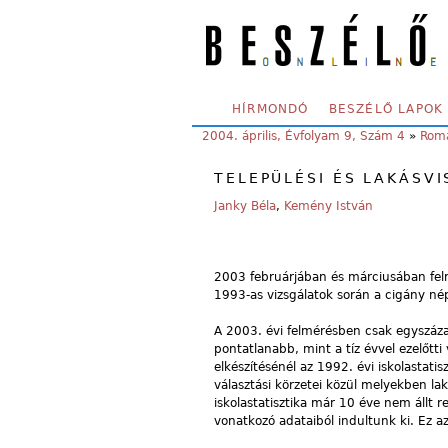
Skip to main content
SECONDARY MENU
HÍRMONDÓ
BESZÉLŐ LAPOK
YOU ARE HERE:
2004. április, Évfolyam 9, Szám 4
»
Roma
TELEPÜLÉSI ÉS LAKÁSV
Janky Béla
,
Kemény István
2003 februárjában és márciusában fel
1993-as vizsgálatok során a cigány nép
A 2003. évi felmérésben csak egyszáza
pontatlanabb, mint a tíz évvel ezelőtt
elkészítésénél az 1992. évi iskolastati
választási körzetei közül melyekben l
iskolastatisztika már 10 éve nem állt 
vonatkozó adataiból indultunk ki. Ez az