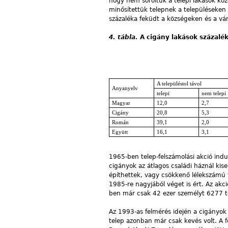
hogy nem soroltuk a telepi lakások köz
minősítettük telepnek a településeken
százaléka feküdt a községeken és a vá
4. tábla.
A cigány lakások százalé
A településtol távol
Anyanyelv
telepi
nem telepi
Magyar
12,0
2,7
Cigány
20,8
5,3
Román
39,1
2,0
Együtt
16,1
3,1
1965-ben telep-felszámolási akció indu
cigányok az átlagos családi háznál ki
építhettek, vagy csökkenő lélekszámú 
1985-re nagyjából véget is ért. Az akc
ben már csak 42 ezer személyt 6277 te
Az 1993-as felmérés idején a cigányok
telep azonban már csak kevés volt. A f