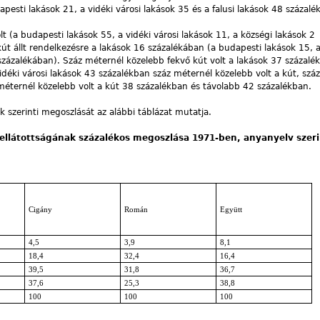
pesti lakások 21, a vidéki városi lakások 35 és a falusi lakások 48 százalé
t (a budapesti lakások 55, a vidéki városi lakások 11, a községi lakások 2
kút állt rendelkezésre a lakások 16 százalékában (a budapesti lakások 15, a
8 százalékában). Száz méternél közelebb fekvő kút volt a lakások 37 százalé
déki városi lakások 43 százalékban száz méternél közelebb volt a kút, szá
éternél közelebb volt a kút 38 százalékban és távolabb 42 százalékban.
ok szerinti megoszlását az alábbi táblázat mutatja.
 ellátottságának százalékos megoszlása 1971-ben, anyanyelv szeri
Cigány
Román
Együtt
4,5
3,9
8,1
18,4
32,4
16,4
39,5
31,8
36,7
37,6
25,3
38,8
100
100
100