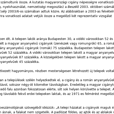
 számoltunk össze. A kutatás magyarországi cigány népességre vonatkozó 
, nyelvhasználat, nemzetiségi megoszlás) a
Beszélő
2003. októberi számá
Esély
2003/6-os számában adtuk közre. Az alábbiakban a 2003-as felvétel
yira vonatkozó adatait vetjük össze a megelőző két reprezentatív vizsgálat
n élt. A telepen lakók aránya Budapesten 30, a vidéki városokban 52 és
n élt a magyar anyanyelvű cigányok (zenészek vagy romungrók) 65, a rom
gány anyanyelvű cigányok (romák) 75 százaléka. Budapesten telepen lako
vűek 52 százaléka. A vidéki városokban telepen lakott a magyar anyanyel
yanyelvűek 87 százaléka. A községekben telepen lakott a magyar anyany
yanyelvűek 45 százaléka.
tkezett hagyományos, részben mesterségesen létrehozott új telepek volta
an a települések szélén helyezkedtek el, a cigány és a román anyanyelvűek
távol, sokszor négy-öt kilométer távolságban. Eredetileg a magyar cigányt
kedő falu azonban fokozatosan elérte, sőt sok helyen körülvette a telepet. A
leg távolabb fekvő erdei telepeken laktak, és az 1971-es felmérést megelő
 beszámolójának szövegéből idézzük: „A telepi házakat a cigányok maguk ép
 ásnak, a falakat nem szigetelik. A padlózat földes, az ajtók és az ablakok 