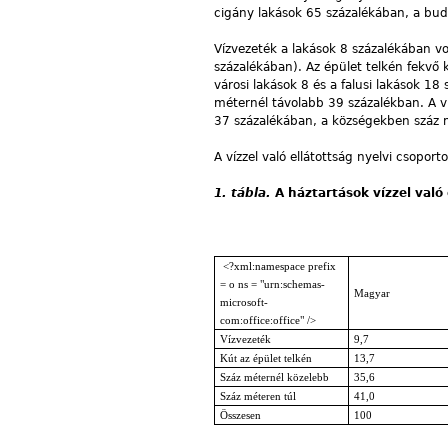
cigány lakások 65 százalékában, a buda
Vízvezeték a lakások 8 százalékában vol
százalékában). Az épület telkén fekvő 
városi lakások 8 és a falusi lakások 1
méternél távolabb 39 százalékban. A vi
37 százalékában, a községekben száz m
A vízzel való ellátottság nyelvi csoport
1. tábla.
A háztartások vízzel való
<?xml:namespace prefix
= o ns = "urn:schemas-
Magyar
microsoft-
com:office:office" />
Vízvezeték
9,7
Kút az épület telkén
13,7
Száz méternél közelebb
35,6
Száz méteren túl
41,0
Összesen
100