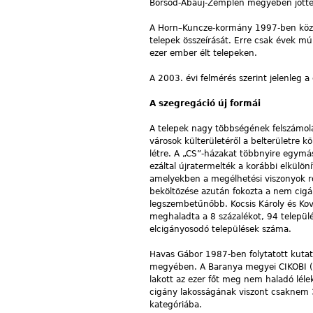
Borsod-Abaúj-Zemplén megyében jöttek 
A Horn–Kuncze-kormány 1997-ben középt
telepek összeírását. Erre csak évek múl
ezer ember élt telepeken.
A 2003. évi felmérés szerint jelenleg 
A szegregáció új formái
A telepek nagy többségének felszámol
városok külterületéről a belterületre k
létre. A „CS”-házakat többnyire egymás
ezáltal újratermelték a korábbi elkülö
amelyekben a megélhetési viszonyok ro
beköltözése azután fokozta a nem cigá
legszembetűnőbb. Kocsis Károly és Ko
meghaladta a 8 százalékot, 94 települé
elcigányosodó települések száma.
Havas Gábor 1987-ben folytatott kutat
megyében. A Baranya megyei CIKOBI (C
lakott az ezer főt meg nem haladó lél
cigány lakosságának viszont csaknem 37
kategóriába.