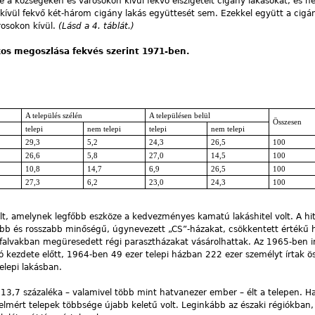
é a községeken és városokon kívül fekvő elszigetelt cigány lakásokat, és 
 kívül fekvő két-három cigány lakás együttesét sem. Ezekkel együtt a cigá
rosokon kívül.
(Lásd a 4. táblát.)
kos megoszlása fekvés szerint 1971-ben.
A település szélén
A településen belül
Összesen
telepi
nem telepi
telepi
nem telepi
29,3
5,2
24,3
26,5
100
26,6
5,8
27,0
14,5
100
10,8
14,7
6,9
26,5
100
27,3
6,2
23,0
24,3
100
lt, amelynek legfőbb eszköze a kedvezményes kamatú lakáshitel volt. A hit
sebb és rosszabb minőségű, úgynevezett „CS”-házakat, csökkentett értékű 
falvakban megüresedett régi parasztházakat vásárolhattak. Az 1965-ben i
ió kezdete előtt, 1964-ben 49 ezer telepi házban 222 ezer személyt írtak ö
lepi lakásban.
 13,7 százaléka – valamivel több mint hatvanezer ember – élt a telepen.
elmért telepek többsége újabb keletű volt. Leginkább az északi régiókban,