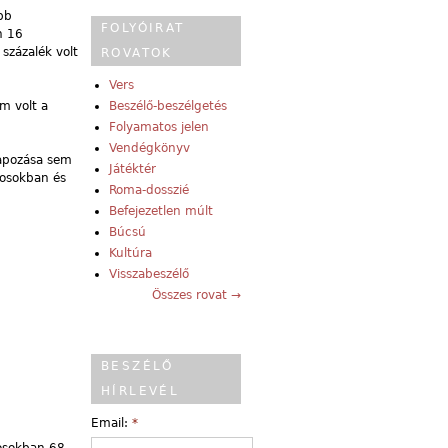
bb
FOLYÓIRAT
n 16
százalék volt
ROVATOK
Vers
m volt a
Beszélő-beszélgetés
Folyamatos jelen
Vendégkönyv
lapozása sem
Játéktér
rosokban és
Roma-dosszié
Befejezetlen múlt
Búcsú
Kultúra
Visszabeszélő
Összes rovat →
BESZÉLŐ
HÍRLEVÉL
Email:
*
rosokban 68