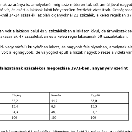
knak az aránya is, amelyeknél még száz méteren túl, sőt annál jóval nagyo
ó víz, és ezért a lakások lakói kényszerűen fertőzött vizet ittak. Országosa
nál 14-14 százalék, az oláh cigányoknál 21 százalék, a keleti régióban 37 
an volt a lakáson belül és 5 százalékában a lakáson kívül, de árnyékszék se
akásainak 47 százalékában és a keleti régió lakásainak 59 százalékában.
ld- vagy sárfalú kunyhóban lakott, és nagyobb fele olyanban, amelynek a
 volt a legnagyobb, de vályogból épült a házak nagyobb része a vidéki vá
falazatának százalékos megoszlása 1971-ben, anyanyelv szerint
Cigány
Román
Együtt
32,2
44,7
33,0
13,4
6,8
15,3
54,3
48,5
51,7
100
100
100
ány háztartások 61 százaléka, kövesben további 14 százaléka. A vidéki vá