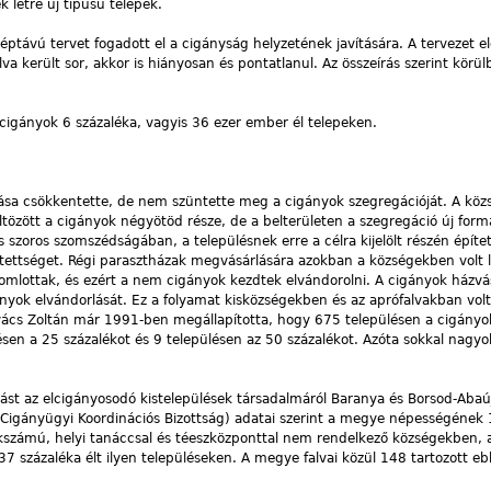
létre új típusú telepek.
ávú tervet fogadott el a cigányság helyzetének javítására. A tervezet elő
va került sor, akkor is hiányosan és pontatlanul. Az összeírás szerint körül
a cigányok 6 százaléka, vagyis 36 ezer ember él telepeken.
ása csökkentette, de nem szüntette meg a cigányok szegregációját. A köz
öltözött a cigányok négyötöd része, de a belterületen a szegregáció új formá
 szoros szomszédságában, a településnek erre a célra kijelölt részén építet
nítettséget. Régi parasztházak megvásárlására azokban a községekben volt 
mlottak, és ezért a nem cigányok kezdtek elvándorolni. A cigányok házvá
nyok elvándorlását. Ez a folyamat kisközségekben és az aprófalvakban volt
vács Zoltán már 1991-ben megállapította, hogy 675 településen a cigányo
sen a 25 százalékot és 9 településen az 50 százalékot. Azóta sokkal nagyo
ást az elcigányosodó kistelepülések társadalmáról Baranya és Borsod-Aba
igányügyi Koordinációs Bizottság) adatai szerint a megye népességének 
ekszámú, helyi tanáccsal és téeszközponttal nem rendelkező községekben,
 százaléka élt ilyen településeken. A megye falvai közül 148 tartozott eb