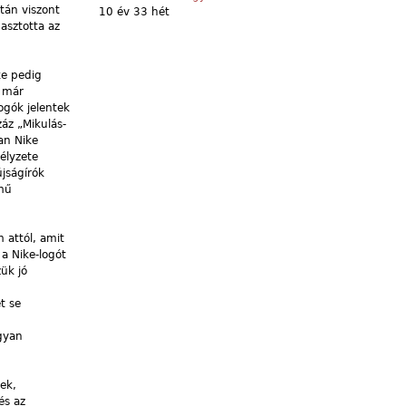
tán viszont
10 év 33 hét
asztotta az
ke pedig
y már
ogók jelentek
záz „Mikulás-
an Nike
élyzete
újságírók
lmű
 attól, amit
 a Nike-logót
ük jó
t se
gyan
ek,
és az