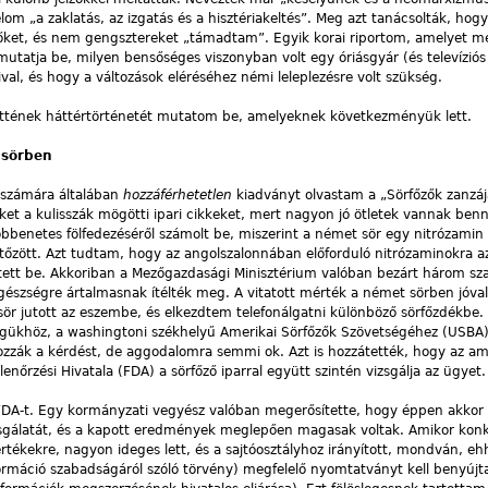
om „a zaklatás, az izgatás és a hisztériakeltés”. Meg azt tanácsolták, hogy
őket, és nem gengsztereket „támadtam”. Egyik korai riportom, amelyet m
mutatja be, milyen bensőséges viszonyban volt egy óriásgyár (és televíziós
val, és hogy a változások eléréséhez némi leleplezésre volt szükség.
jöttének háttértörténetét mutatom be, amelyeknek következményük lett.
 sörben
 számára általában
hozzáférhetetlen
kiadványt olvastam a „Sörfőzők zanzáj
t a kulisszák mögötti ipari cikkeket, mert nagyon jó ötletek vannak benn
bbenetes fölfedezéséről számolt be, miszerint a német sör egy nitrózamin 
rtőzött. Azt tudtam, hogy az angolszalonnában előforduló nitrózaminokra a
tt be. Akkoriban a Mezőgazdasági Minisztérium valóban bezárt három sz
észségre ártalmasnak ítélték meg. A vitatott mérték a német sörben jóv
ör jutott az eszembe, és elkezdtem telefonálgatni különböző sörfőzdékbe.
gükhöz, a washingtoni székhelyű Amerikai Sörfőzők Szövetségéhez (USBA) 
zák a kérdést, de aggodalomra semmi ok. Azt is hozzátették, hogy az am
enőrzési Hivatala (FDA) a sörfőző iparral együtt szintén vizsgálja az ügyet.
 FDA-t. Egy kormányzati vegyész valóban megerősítette, hogy éppen akkor 
izsgálatát, és a kapott eredmények meglepően magasak voltak. Amikor kon
tékekre, nagyon ideges lett, és a sajtóosztályhoz irányított, mondván, eh
ormáció szabadságáról szóló törvény) megfelelő nyomtatványt kell benyúj