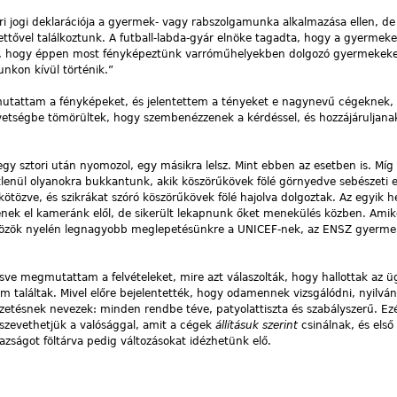
 jogi deklarációja a gyermek- vagy rabszolgamunka alkalmazása ellen, de
tővel találkoztunk. A futball-labda-gyár elnöke tagadta, hogy a gyermek
, hogy éppen most fényképeztünk varróműhelyekben dolgozó gyermekeket
unkon kívül történik.”
utattam a fényképeket, és jelentettem a tényeket e nagynevű cégeknek,
zövetségbe tömörültek, hogy szembenézzenek a kérdéssel, és hozzájáruljan
y sztori után nyomozol, egy másikra lelsz. Mint ebben az esetben is. Míg
lenül olyanokra bukkantunk, akik köszörűkövek fölé görnyedve sebészeti 
kötözve, és szikrákat szóró köszörűkövek fölé hajolva dolgoztak. Az egyik h
zenek el kameránk elől, de sikerült lekapnunk őket menekülés közben. Amik
zközök nyelén legnagyobb meglepetésünkre a UNICEF-nek, az ENSZ gyerme
sve megmutattam a felvételeket, mire azt válaszolták, hogy hallottak az üg
em találtak. Mivel előre bejelentették, hogy odamennek vizsgálódni, nyilván
etésnek nevezek: minden rendbe téve, patyolattiszta és szabályszerű. Ezé
szevethetjük a valósággal, amit a cégek
állításuk szerint
csinálnak, és első
azságot föltárva pedig változásokat idézhetünk elő.