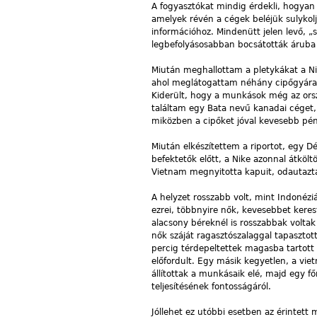
A fogyasztókat mindig érdekli, hogyan
amelyek révén a cégek beléjük sulykol
információhoz. Mindenütt jelen levő, „
legbefolyásosabban bocsátották áruba a
Miután meghallottam a pletykákat a N
ahol meglátogattam néhány cipőgyárat,
Kiderült, hogy a munkások még az orsz
találtam egy Bata nevű kanadai céget, 
miközben a cipőket jóval kevesebb pénz
Miután elkészítettem a riportot, egy Dé
befektetők előtt, a Nike azonnal átköl
Vietnam megnyitotta kapuit, odautazt
A helyzet rosszabb volt, mint Indonéz
ezrei, többnyire nők, kevesebbet kere
alacsony béreknél is rosszabbak voltak
nők száját ragasztószalaggal tapasztot
percig térdepeltettek magasba tartott k
előfordult. Egy másik kegyetlen, a viet
állítottak a munkásaik elé, majd egy fő
teljesítésének fontosságáról.
Jóllehet ez utóbbi esetben az érintett