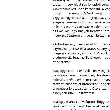
kormányzati bürokratáktól származó in
tudtam, hogy hivatalos forrásból soh
konkrétumokért, de sikertelenül. A 
vizsgáltatom meg a söröket, hogy abbó
vegyész egyre csak azt hajtogatta, „n
szegény tévének dolgozom, konkrét ne
más, kreatív módon közölje velem, ami
a titkos kód, egy nagyon népszerű ame
megvizsgáltatnom a magas nitrózamin
Kitöltöttem egy Freedom of Informatio
egymással az FDA és a USBA. Az anyag
megegyezett azzal, amit az FDA adott 
eredményeit. Igaz, az illetékesek meg
az adatokat.
A sörügy során tizennyolc sört vizsgá
ne vitassák eredményeinket). Majdnem
kiderült, a
Michelob
nem is volt annyir
százhetvenöt szelet határértékű angol
tévéműsor lefutása után a
Coors
azonna
amelyben NINCS nitrózamin”.
A vizsgálat arra is rávilágított, hogy 
„misztériumdrámáról” beszéltek, és ál