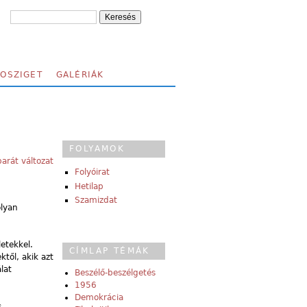
FOSZIGET
GALÉRIÁK
FOLYAMOK
arát változat
Folyóirat
Hetilap
Szamizdat
olyan
etekkel.
CÍMLAP TÉMÁK
től, akik azt
lat
Beszélő-beszélgetés
1956
Demokrácia
s