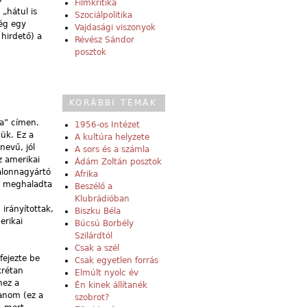
Filmkritika
 „hátul is
Szociálpolitika
ég egy
Vajdasági viszonyok
 hirdető) a
Révész Sándor
posztok
KORÁBBI TÉMÁK
a” címen.
1956-os Intézet
ük. Ez a
A kultúra helyzete
nevű, jól
A sors és a számla
z amerikai
Ádám Zoltán posztok
alonnagyártó
Afrika
al meghaladta
Beszélő a
Klubrádióban
irányítottak,
Biszku Béla
erikai
Búcsú Borbély
Szilárdtól
Csak a szél
fejezte be
Csak egyetlen forrás
krétan
Elmúlt nyolc év
hez a
Én kinek állítanék
tanom (ez a
szobrot?