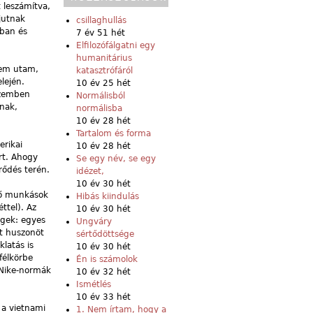
 leszámítva,
jutnak
csillaghullás
bban és
7 év 51 hét
Elfilozófálgatni egy
humanitárius
tem utam,
katasztrófáról
lején.
10 év 25 hét
szemben
Normálisból
inak,
normálisba
10 év 28 hét
Tartalom és forma
erikai
10 év 28 hét
rt. Ahogy
Se egy név, se egy
rődés terén.
idézet,
10 év 30 hét
ítő munkások
Hibás kiindulás
ttel). Az
10 év 30 hét
égek: egyes
Ungváry
őt huszonöt
sértődöttsége
klatás is
10 év 30 hét
félkörbe
Én is számolok
a Nike-normák
10 év 32 hét
Ismétlés
10 év 33 hét
 a vietnami
1. Nem írtam, hogy a