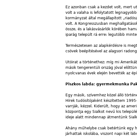
Ez azonban csak a kezdet volt, mert u
volt a valaha is lefolytatott legnagy
kormányzat által megállapított „riad
volt. A Kongresszusban meghallgatások
össze, és a lakásvásárlók körében hama
iparág települt rá erre: legutóbb mint
Természetesen az alapkérdésre is megta
csövek beépítésével az alagsori radong
Utóirat a történethez: míg mi Amerikáb
másik tengerentúli ország jóval előtt
nyolcvanas évek elején bevették az épí
Piszkos labda: gyermekmunka Pa
Egy másik, szívemhez közel álló törté
Hírek tudósítójaként készítettem 1995-
varrják, kézzel. Kiderült, hogy az ame
központja egy Sialkot nevű kis települ
ideje alatt mindennap átmentünk Sial
Ahány műhelybe csak betértünk egy hé
járhattak iskolába, viszont napi két la