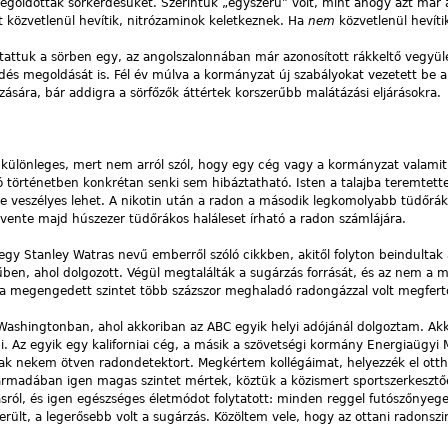
goldották sörkérdésüket. Szerintük „egyszerű” volt, mint ahogy azt már 
át közvetlenül hevítik, nitrózaminok keletkeznek. Ha
nem
közvetlenül hevíti
tattuk a sörben egy, az angolszalonnában már azonosított rákkeltő vegyü
dés megoldását is. Fél év múlva a kormányzat új szabályokat vezetett be a
ására, bár addigra a sörfőzők áttértek korszerűbb malátázási eljárásokra.
 különleges, mert nem arról szól, hogy egy cég vagy a kormányzat valamit
ló történetben konkrétan senki sem hibáztatható. Isten a talajba teremtett
se veszélyes lehet. A nikotin után a radon a második legkomolyabb tüdőrá
vente majd húszezer tüdőrákos haláleset írható a radon számlájára.
gy Stanley Watras nevű emberről szóló cikkben, akitől folyton beindultak 
n, ahol dolgozott. Végül megtalálták a sugárzás forrását, és az nem a
 a megengedett szintet több százszor meghaladó radongázzal volt megfert
 Washingtonban, ahol akkoriban az ABC egyik helyi adójánál dolgoztam. Ak
i. Az egyik egy kaliforniai cég, a másik a szövetségi kormány Energiaügyi 
ak nekem ötven radondetektort. Megkértem kollégáimat, helyezzék el ott
armadában igen magas szintet mértek, köztük a közismert sportszerkesztő
sról, és igen egészséges életmódot folytatott: minden reggel futószőnyeg
rült, a legerősebb volt a sugárzás. Közöltem vele, hogy az ottani radonszin