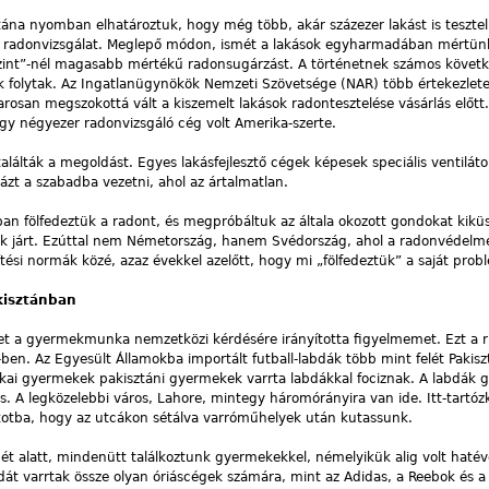
tána nyomban elhatároztuk, hogy még több, akár százezer lakást is tesztel
obb radonvizsgálat. Meglepő módon, ismét a lakások egyharmadában mértün
ószint”-nél magasabb mértékű radonsugárzást. A történetnek számos köve
 folytak. Az Ingatlanügynökök Nemzeti Szövetsége (NAR) több értekezlete
rosan megszokottá vált a kiszemelt lakások radontesztelése vásárlás előtt
egy négyezer radonvizsgáló cég volt Amerika-szerte.
lálták a megoldást. Egyes lakásfejlesztő cégek képesek speciális ventiláto
ázt a szabadba vezetni, ahol az ártalmatlan.
an fölfedeztük a radont, és megpróbáltuk az általa okozott gondokat kikü
ünk járt. Ezúttal nem Németország, hanem Svédország, ahol a radonvédelm
tési normák közé, azaz évekkel azelőtt, hogy mi „fölfedeztük” a saját pro
kisztánban
net a gyermekmunka nemzetközi kérdésére irányította figyelmemet. Ezt a r
ben. Az Egyesült Államokba importált futball-labdák több mint felét Pakis
rikai gyermekek pakisztáni gyermekek varrta labdákkal fociznak. A labdák g
és. A legközelebbi város, Lahore, mintegy háromórányira van ide. Itt-tartó
kotba, hogy az utcákon sétálva varróműhelyek után kutassunk.
t alatt, mindenütt találkoztunk gyermekekkel, némelyikük alig volt haté
bdát varrtak össze olyan óriáscégek számára, mint az Adidas, a Reebok és a