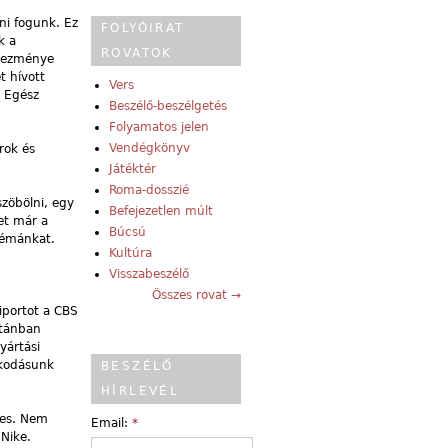
ni fogunk. Ez
FOLYÓIRAT
k a
ROVATOK
tkezménye
t hívott
Vers
. Egész
Beszélő-beszélgetés
Folyamatos jelen
Vendégkönyv
rok és
Játéktér
Roma-dosszié
szöbölni, egy
Befejezetlen múlt
et már a
Búcsú
blémánkat.
Kultúra
Visszabeszélő
Összes rovat →
iportot a CBS
ztánban
yártási
zkodásunk
BESZÉLŐ
HÍRLEVÉL
ves. Nem
Email:
*
 Nike.