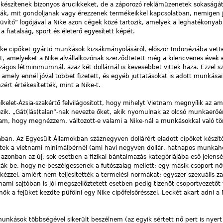
 készítenek bizonyos árucikkeket, de a záporozó reklámüzenetek sokaságát
ják, mit gondoljanak vagy érezzenek termékeikkel kapcsolatban, nemigen 
süvítő” logójával a Nike azon cégek közé tartozik, amelyek a leghatékonya
 fiatalság, sport és életerő egyesített képét.
ike cipőket gyártó munkások kizsákmányolásáról, először Indonéziába vet
 amelyeket a Nike alvállalkozónak szerződtetett még a kilencvenes évek e
ágos létminimumnál, azaz két dollárnál is kevesebbet vittek haza. Ezzel 
amely ennél jóval többet fizetett, és egyéb juttatásokat is adott munkása
ért értékesítették, mint a Nike-t.
lkelet-Ázsia-szakértő felvilágosított, hogy mihelyt Vietnam megnyílik az am
tözik. „Gát(lás)talan”-nak nevezte őket, akik nyomulnak az olcsó munkaerőé
am, hogy megnézzem, változott-e valami a Nike-nál a munkásokkal való tö
iában. Az Egyesült Államokban száznegyven dollárért eladott cipőket kész
stek a vietnami minimálbérnél (ami havi negyven dollár, hatnapos munkahé
 azonban az új, sok esetben a fizikai bántalmazás kategóriájába eső jelens
ták be, hogy ne beszélgessenek a futószalag mellett; egy másik csoport n
ézzel, amiért nem teljesítették a termelési normákat; egyszer szexuális za
nami sajtóban is jól megszellőztetett esetben pedig tizenöt csoportvezetőt 
nök a fejüket kezdte püfölni egy Nike cipőfelsőrésszel. Leckét akart adni 
 munkások többségével sikerült beszélnem (az egyik sértett nő pert is nyert