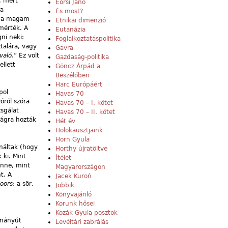
, mert
Eörsi Janó
 a
És most?
 ha magam
Etnikai dimenzió
mérték. A
Eutanázia
ni neki:
Foglalkoztatáspolitika
talára, vagy
Gavra
való
.” Ez volt
Gazdaság-politika
llett
Göncz Árpád a
Beszélőben
Harc Európáért
pol
Havas 70
zóról szóra
Havas 70 – I. kötet
sgálat
Havas 70 – II. kötet
ságra hozták
Hét év
Holokausztjaink
Horn Gyula
náltak (hogy
Horthy újratöltve
 ki. Mint
Ítélet
enne, mint
Magyarországon
t. A
Jacek Kuroń
oors
: a sör,
Jobbik
Könyvajánló
Korunk hősei
Kozák Gyula posztok
lmányút
Levéltári zabrálás