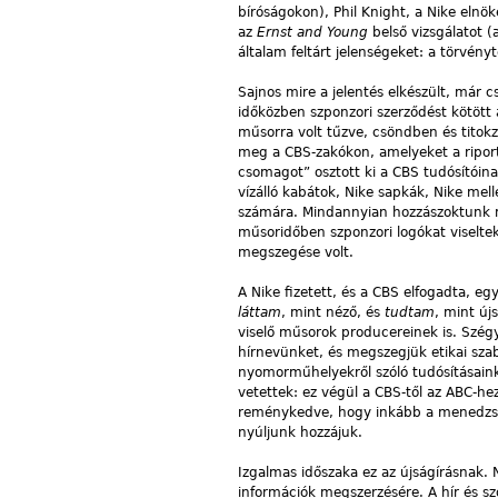
bíróságokon), Phil Knight, a Nike elnö
az
Ernst and Young
belső vizsgálatot 
általam feltárt jelenségeket: a törvén
Sajnos mire a jelentés elkészült, már 
időközben szponzori szerződést kötött 
műsorra volt tűzve, csöndben és titokz
meg a CBS-zakókon, amelyeket a riporter
csomagot” osztott ki a CBS tudósítóina
vízálló kabátok, Nike sapkák, Nike me
számára. Mindannyian hozzászoktunk már
műsoridőben szponzori logókat viselte
megszegése volt.
A Nike fizetett, és a CBS elfogadta, eg
láttam
, mint néző, és
tudtam
, mint új
viselő műsorok producereinek is. Szégy
hírnevünket, és megszegjük etikai sza
nyomorműhelyekről szóló tudósításaink
vetettek: ez végül a CBS-től az ABC-h
reménykedve, hogy inkább a menedzsme
nyúljunk hozzájuk.
Izgalmas időszaka ez az újságírásnak. 
információk megszerzésére. A hír és sz