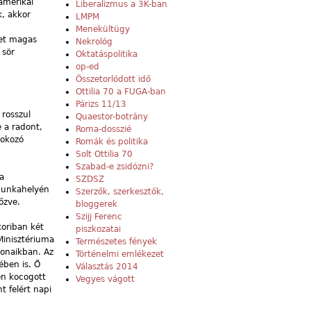
amerikai
Liberalizmus a 3K-ban
k, akkor
LMPM
Menekültügy
let magas
Nekrológ
 sör
Oktatáspolitika
op-ed
Összetorlódott idő
Ottilia 70 a FUGA-ban
Párizs 11/13
 rosszul
Quaestor-botrány
e a radont,
Roma-dosszié
kokozó
Romák és politika
Solt Ottilia 70
Szabad-e zsidózni?
a
SZDSZ
 munkahelyén
Szerzők, szerkesztők,
őzve.
bloggerek
Szijj Ferenc
koriban két
piszkozatai
Minisztériuma
Természetes fények
honaikban. Az
Történelmi emlékezet
ében is. Ő
Választás 2014
en kocogott
Vegyes vágott
t felért napi