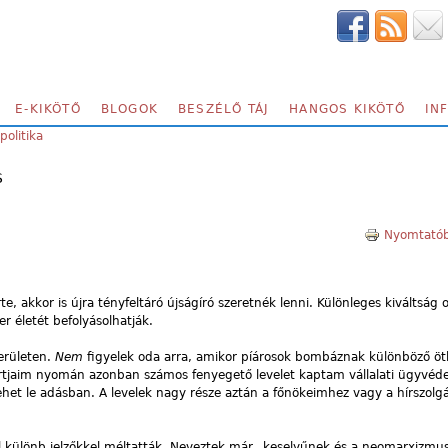
E-KIKÖTŐ
BLOGOK
BESZÉLŐ TÁJ
HANGOS KIKÖTŐ
IN
politika
S
Nyomtatób
e, akkor is újra tényfeltáró újságíró szeretnék lenni. Különleges kiváltság 
r életét befolyásolhatják.
erületen.
Nem
figyelek oda arra, amikor píárosok bombáznak különböző ötl
portjaim nyomán azonban számos fenyegető levelet kaptam vállalati ügyvédek
het le adásban. A levelek nagy része aztán a főnökeimhez vagy a hírszolgá
különb jelzőkkel méltatták. Neveztek már „keselyűnek és a neomarxizmu