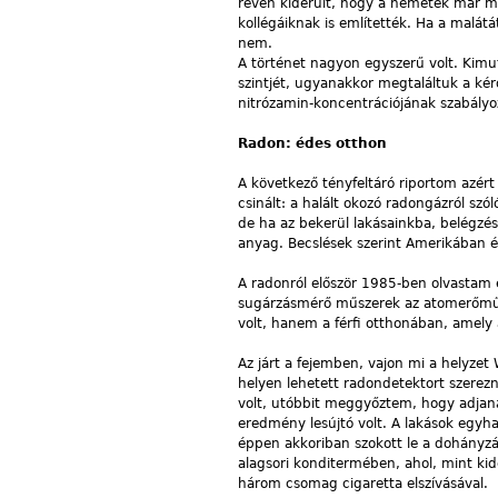
révén kiderült, hogy a németek már me
kollégáiknak is említették. Ha a malát
nem.
A történet nagyon egyszerű volt. Kimu
szintjét, ugyanakkor megtaláltuk a kér
nitrózamin-koncentrációjának szabályoz
Radon: édes otthon
A következő tényfeltáró riportom azért
csinált: a halált okozó radongázról szó
de ha az bekerül lakásainkba, belégzé
anyag. Becslések szerint Amerikában é
A radonról először 1985-ben olvastam e
sugárzásmérő műszerek az atomerőműbe
volt, hanem a férfi otthonában, amely
Az járt a fejemben, vajon mi a helyzet
helyen lehetett radondetektort szerezn
volt, utóbbit meggyőztem, hogy adjan
eredmény lesújtó volt. A lakások egyh
éppen akkoriban szokott le a dohányzá
alagsori konditermében, ahol, mint kide
három csomag cigaretta elszívásával.