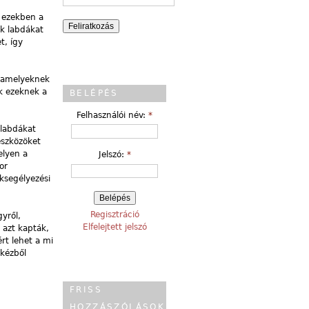
 ezekben a
ek labdákat
, így
 amelyeknek
ak ezeknek a
BELÉPÉS
Felhasználói név:
*
 labdákat
eszközöket
elyen a
Jelszó:
*
or
ksegélyezési
Regisztráció
yről,
Elfelejtett jelszó
 azt kapták,
rt lehet a mi
 kézből
FRISS
HOZZÁSZÓLÁSOK