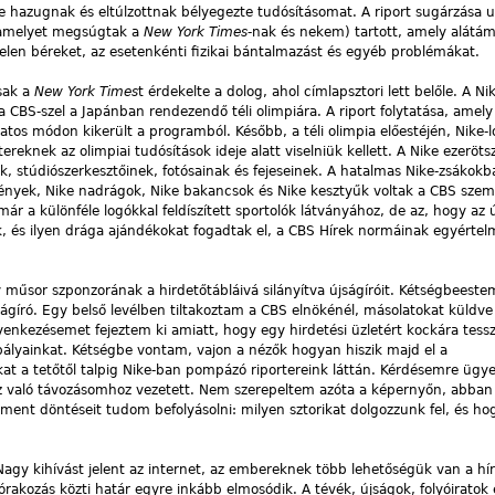
ke hazugnak és eltúlzottnak bélyegezte tudósításomat. A riport sugárzása u
(amelyet megsúgtak a
New York Times
-nak és nekem) tartott, amely alátám
ytelen béreket, az esetenkénti fizikai bántalmazást és egyéb problémákat.
csak a
New York Times
t érdekelte a dolog, ahol címlapsztori lett belőle. A Ni
a CBS-szel a Japánban rendezendő téli olimpiára. A riport folytatása, amel
atos módon kikerült a programból. Később, a téli olimpia előestéjén, Nike-l
eknek az olimpiai tudósítások ideje alatt viselniük kellett. A Nike ezeröts
k, stúdiószerkesztőinek, fotósainak és fejeseinek. A hatalmas Nike-zsákokb
llények, Nike nadrágok, Nike bakancsok és Nike kesztyűk voltak a CBS szem
 a különféle logókkal feldíszített sportolók látványához, de az, hogy az 
k, és ilyen drága ajándékokat fogadtak el, a CBS Hírek normáinak egyérte
y műsor szponzorának a hirdetőtábláivá silányítva újságíróit. Kétségbeestem
ságíró. Egy belső levélben tiltakoztam a CBS elnökénél, másolatokat küldve
enkezésemet fejeztem ki amiatt, hogy egy hirdetési üzletért kockára tessz
bályainkat. Kétségbe vontam, vajon a nézők hogyan hiszik majd el a
at a tetőtől talpig Nike-ban pompázó riportereink láttán. Kérdésemre ügye
ez való távozásomhoz vezetett. Nem szerepeltem azóta a képernyőn, abban
nt döntéseit tudom befolyásolni: milyen sztorikat dolgozzunk fel, és ho
Nagy kihívást jelent az internet, az embereknek több lehetőségük van a hír
órakozás közti határ egyre inkább elmosódik. A tévék, újságok, folyóiratok 