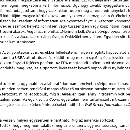
formációk megszerzésének hivatalos eljárása). Ezt fölöslegesnek tartottam
a nem fogom megkapni a kért információt. Úgyhogy tovább nyaggattam őt
végén már oda jutottam, hogy csak akkor tudom meg a részeredményeket,
l kiderüljön:
melyek
közülük azok, amelyekben a legmagasabb értékeket 
yújtson be Freedom of Information Act-nyomtatványt”. Elkezdtem könyörög
vek és számok helyett köhintsen vagy tüsszentsen vagy koppintson íróasz
t tudni akarok. Végül azt mondta, „Mennem kell.
De a hétvége éppen arra
rikai sör, a
Michelob
reklámszövege. Önkívületben voltam. Egyetlen sört ke
szint kimutatásához.
n Act-nyomtatványt is, és ekkor felfedeztem, milyen meghitt kapcsolatot á
, amit a USBA állított össze és küldött meg nekem
saját
fejléces levelén, s
ki kormányzati fejléces papíron. Az FDA megtagadta tőlem a nitrózamin-viz
gondolták magukat, és a riportom levetítését követő napon ők is nyilvános
ltattunk meg ugyanabban a laboratóriumban, amelyet a söriparosok is hasz
 minden sörben rendkívül magas rákkeltő nitrózamin-tartalmat mutattunk
a fertőzött, mint legtöbbjük, míg a
Heineken
igen: annyi nitrózamin volt b
szalonnában! Az egyik sör, a
Coors
, egyáltalán nem tartalmazott nitrózamin
l egész oldalas, kérkedő hirdetéseket indított a
Wall Street Journal
ban: „
C
ez a veszély milyen egyszerűen elhárítható. Míg az amerikai sörfőzők
lították, hogy még nem találták meg az ellenszert, egy németországi tanu