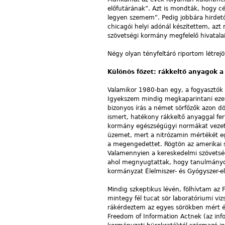
előfutárának”. Azt is mondták, hogy cél
legyen szemem”. Pedig jobbára hirdet
chicagói helyi adónál készítettem, azt 
szövetségi kormány megfelelő hivatalai
Négy olyan tényfeltáró riportom létre
Különös főzet: rákkeltő anyagok a
Valamikor 1980-ban egy, a fogyasztók
Igyekszem mindig megkaparintani ezeke
bizonyos írás a német sörfőzők azon dö
ismert, hatékony rákkeltő anyaggal fe
kormány egészségügyi normákat vezete
üzemet, mert a nitrózamin mértékét eg
a megengedettet. Rögtön az amerikai s
Valamennyien a kereskedelmi szövetsé
ahol megnyugtattak, hogy tanulmányoz
kormányzat Élelmiszer- és Gyógyszer-ell
Mindig szkeptikus lévén, fölhívtam az
mintegy fél tucat sör laboratóriumi v
rákérdeztem az egyes sörökben mért ér
Freedom of Information Actnek (az inf