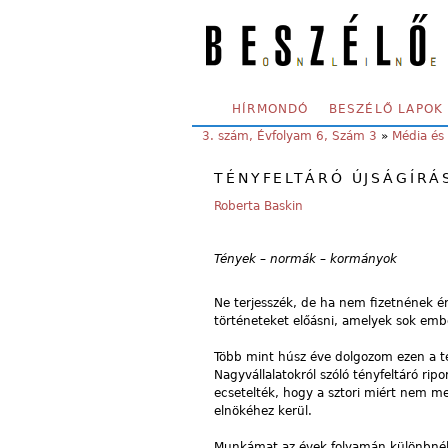
Skip to main content
SECONDARY MENU
HÍRMONDÓ
BESZÉLŐ LAPOK
YOU ARE HERE:
3. szám, Évfolyam 6, Szám 3
»
Média és 
TÉNYFELTÁRÓ ÚJSÁGÍRÁ
Roberta Baskin
Tények – normák – kormányok
Ne terjesszék, de ha nem fizetnének ért
történeteket előásni, amelyek sok embe
Több mint húsz éve dolgozom ezen a t
Nagyvállalatokról szóló tényfeltáró ri
ecsetelték, hogy a sztori miért nem me
elnökéhez kerül.
Munkámat az évek folyamán különbnél 