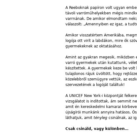
A Reeboknak papíron volt ugyan emberi
távoli varróműhelyekben mégis mindket
varrnának. De amikor elmondtam neki
válaszolt: „Amennyiben ez igaz, a tudt
Amikor visszatértem Amerikába, megm
logója ott virít a labdákon, mire ők s
gyermekeknek az oktatásához.
Amint az gyakran megesik, miközben eg
varró gyermekek után kutattunk, vélet
készítettek. A gyermekek keze be volt 
tulajdonos rájuk üvöltött, hogy rejtőz
közelebbről szemügyre vettük, az es
szervezetének a logóját találtuk!
A UNICEF New York-i központját felkere
vizsgálatot is indítottak, ám semmit n
amit én kereskedelmi kamarai körbevez
újságírói munkánk annyira hatásos. Ös
láthatjuk, amit
tényleg
csinálnak, az ig
Csak csináld, vagy különben…