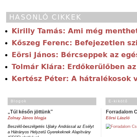
HASONLÓ CIKKEK
Kirilly Tamás: Ami még menthe
Kőszeg Ferenc: Befejezetlen sz
Eörsi János: Bércseppek az eg
Tolmár Klára: Erdőkerülőben a
Kertész Péter: A hátralékosok 
Blogok
E-kikötő
„Túl későn jöttünk”
Forradalom 
Zolnay János blogja
Eörsi László
Beszélő-beszélgetés Ujlaky Andrással az Esélyt
a Hátrányos Helyzetű Gyerekeknek Alapítvány