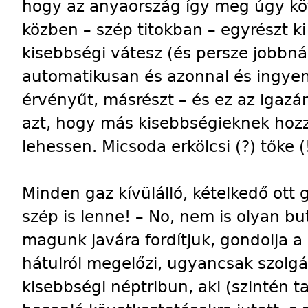
hogy az anyaország így meg úgy kö
közben – szép titokban – egyrészt ki 
kisebbségi vátesz (és persze jobbná
automatikusan és azonnal és ingye
érvényűt, másrészt – és ez az igazán
azt, hogy más kisebbségieknek hozz
lehessen. Micsoda erkölcsi (?) tőke (
Minden gaz kívülálló, kételkedő ott 
szép is lenne! – No, nem is olyan bu
magunk javára fordítjuk, gondolja a
hátulról megelőzi, ugyancsak szolgá
kisebbségi néptribun, aki (szintén t