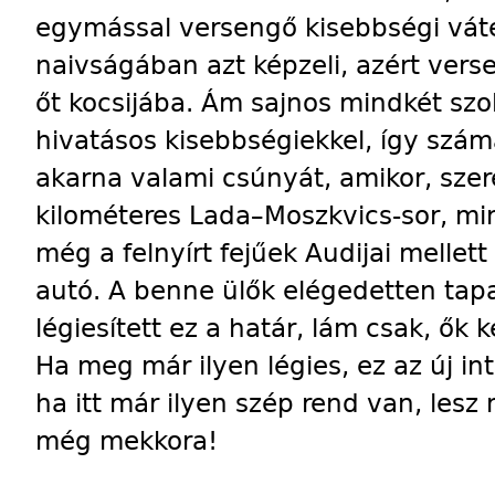
egymással versengő kisebbségi váte
naivságában azt képzeli, azért vers
őt kocsijába. Ám sajnos mindkét szol
hivatásos kisebbségiekkel, így számá
akarna valami csúnyát, amikor, szer
kilométeres Lada–Moszkvics-sor, mind
még a felnyírt fejűek Audijai mellett
autó. A benne ülők elégedetten tapa
légiesített ez a határ, lám csak, ők ké
Ha meg már ilyen légies, ez az új i
ha itt már ilyen szép rend van, lesz
még mekkora!