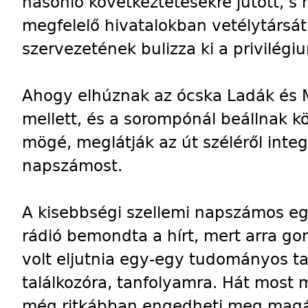
hasonló következtetésekre jutott, s 
megfelelő hivatalokban vetélytársá
szervezetének bulizza ki a privilégi
Ahogy elhúznak az ócska Ladák és M
mellett, és a sorompónál beállnak kö
mögé, meglátják az út széléről integ
napszámost.
A kisebbségi szellemi napszámos egy
rádió bemondta a hírt, mert arra go
volt eljutnia egy-egy tudományos t
találkozóra, tanfolyamra. Hát most
még ritkábban engedheti meg magá