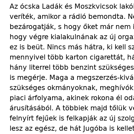
Az ócska Ladák és Moszkvicsok lakóit
veríték, amikor a rádió bemondta. 
bezárogatják, s hogy őket már nem i
hogy végre kialakulnának az új org
ez is beüt. Nincs más hátra, ki kell 
mennyivel több karton cigarettát, 
hány literrel több benzint szüksége
is megérje. Maga a megszerzés-kivá
szükséges okmányoknak, meghívókna
piaci árfolyama, akinek rokona él 
árusításából. A többiek majd tőlük v
felnyírt fejűek is felkapják az új szo
lesz az egész, de hát Jugóba is kelle