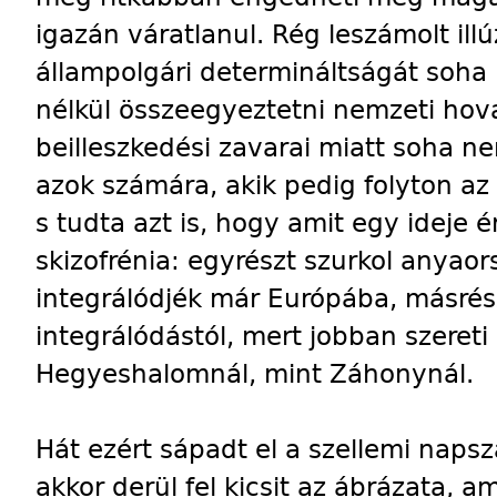
igazán váratlanul. Rég leszámolt illú
állampolgári determináltságát soha
nélkül összeegyeztetni nemzeti hova
beilleszkedési zavarai miatt soha n
azok számára, akik pedig folyton a
s tudta azt is, hogy amit egy ideje é
skizofrénia: egyrészt szurkol anyao
integrálódjék már Európába, másrész
integrálódástól, mert jobban szereti
Hegyeshalomnál, mint Záhonynál.
Hát ezért sápadt el a szellemi napsz
akkor derül fel kicsit az ábrázata, a