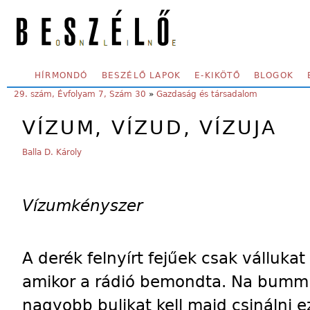
Skip to main content
SECONDARY MENU
HÍRMONDÓ
BESZÉLŐ LAPOK
E-KIKÖTŐ
BLOGOK
YOU ARE HERE:
29. szám, Évfolyam 7, Szám 30
»
Gazdaság és társadalom
VÍZUM, VÍZUD, VÍZUJA
Balla D. Károly
Vízumkényszer
A derék felnyírt fejűek csak válluka
amikor a rádió bemondta. Na bumm!
nagyobb bulikat kell majd csinálni 