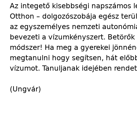
Az integető kisebbségi napszámos l
Otthon – dolgozószobája egész terül
az egyszemélyes nemzeti autonómiát
bevezeti a vízumkényszert. Betörők 
módszer! Ha meg a gyerekei jönnéne
megtanulni hogy segítsen, hát előb
vízumot. Tanuljanak idejében rendet
(Ungvár)