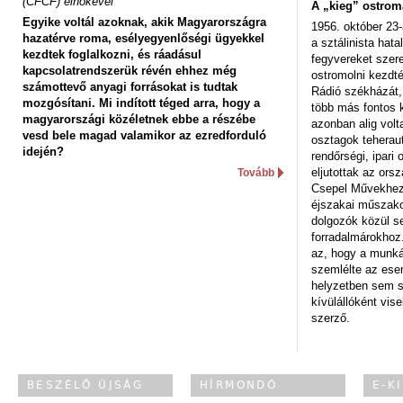
(CFCF) elnökével
A „kieg” ostrom
Egyike voltál azoknak, akik Magyarországra
1956. október 23-
hazatérve roma, esélyegyenlőségi ügyekkel
a sztálinista hat
kezdtek foglalkozni, és ráadásul
fegyvereket szere
kapcsolatrendszerük révén ehhez még
ostromolni kezdt
számottevő anyagi forrásokat is tudtak
Rádió székházát,
mozgósítani. Mi indított téged arra, hogy a
több más fontos 
magyarországi közéletnek ebbe a részébe
azonban alig volt
vesd bele magad valamikor az ezredforduló
osztagok teheraut
idején?
rendőrségi, ipar
eljutottak az ors
Tovább
Csepel Művekhez 
éjszakai műszakot
dolgozók közül s
forradalmárokhoz.
az, hogy a munk
szemlélte az es
helyzetben sem s
kívülállóként vise
szerző.
BESZÉLŐ ÚJSÁG
HÍRMONDÓ
E-K