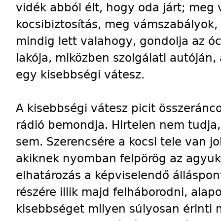
vidék abból élt, hogy oda járt; meg 
kocsibiztosítás, meg vámszabályok, 
mindig lett valahogy, gondolja az ó
lakója, miközben szolgálati autóján,
egy kisebbségi vátesz.
A kisebbségi vátesz picit összeránc
rádió bemondja. Hirtelen nem tudja,
sem. Szerencsére a kocsi tele van j
akiknek nyomban felpörög az agyuk.
elhatározás a képviselendő álláspon
részére illik majd felháborodni, alap
kisebbséget milyen súlyosan érinti 