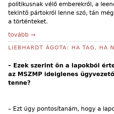
politikusnak vélő emberekről, a le
tekintő pártokról lenne szó, tán m
a történteket.
tovább →
LIEBHARDT ÁGOTA: HA TAG, HA 
– Ezek szerint ön a lapokból érte
az MSZMP ideiglenes ügyvezető
tenne?
– Ezt úgy pontosítanám, hogy a lap