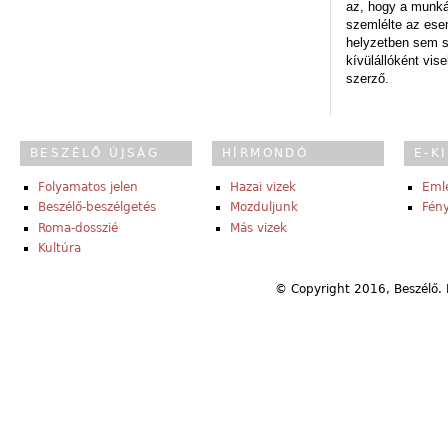
az, hogy a munk
szemlélte az es
helyzetben sem s
kívülállóként vise
szerző.
BESZÉLŐ ÚJSÁG
HÍRMONDÓ
E-K
Folyamatos jelen
Hazai vizek
Eml
Beszélő-beszélgetés
Mozduljunk
Fény
Roma-dosszié
Más vizek
Kultúra
© Copyright 2016, Beszélő. 