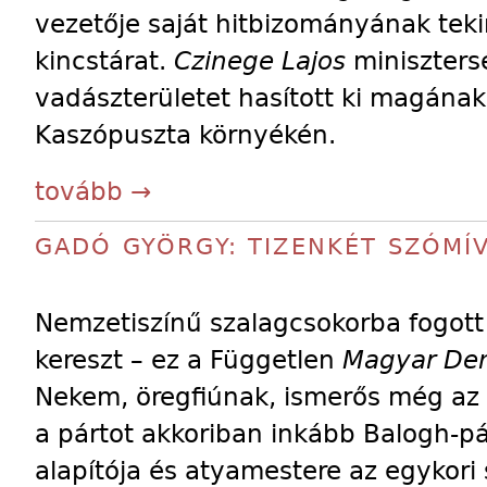
vezetője saját hitbizományának tekin
kincstárat.
Czinege Lajos
minisztersé
vadászterületet hasított ki magának
Kaszópuszta környékén.
tovább →
GADÓ GYÖRGY: TIZENKÉT SZÓM
Nemzetiszínű szalagcsokorba fogott
kereszt – ez a Független
Magyar Dem
Nekem, öregfiúnak, ismerős még az 
a pártot akkoriban inkább Balogh-p
alapítója és atyamestere az egykori