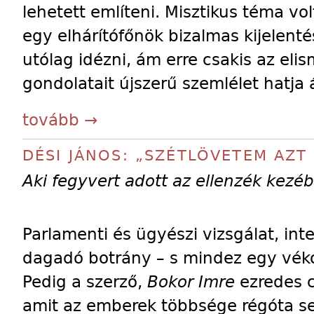
lehetett említeni. Misztikus téma vo
egy elhárítófőnök bizalmas kijelentés
utólag idézni, ám erre csakis az elis
gondolatait újszerű szemlélet hatja 
tovább →
DÉSI JÁNOS: „SZÉTLÖVETEM AZT 
Aki fegyvert adott az ellenzék kezé
Parlamenti és ügyészi vizsgálat, inte
dagadó botrány – s mindez egy véko
Pedig a szerző,
Bokor Imre
ezredes c
amit az emberek többsége régóta se