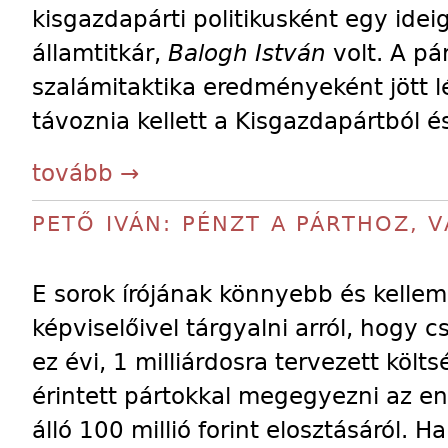
kisgazdapárti politikusként egy idei
államtitkár,
Balogh István
volt. A pá
szalámitaktika eredményeként jött l
távoznia kellett a Kisgazdapártból é
tovább →
PETŐ IVÁN: PÉNZT A PÁRTHOZ, 
E sorok írójának könnyebb és kellem
képviselőivel tárgyalni arról, hogy
ez évi, 1 milliárdosra tervezett köl
érintett pártokkal megegyezni az 
álló 100 millió forint elosztásáról. 