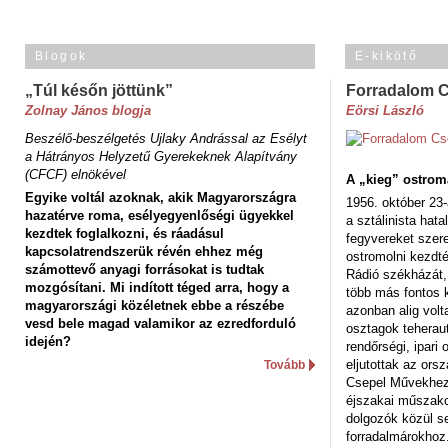
Blogok
E-kikötő
„Túl későn jöttünk”
Forradalom 
Zolnay János blogja
Eörsi László
Beszélő-beszélgetés Ujlaky Andrással az Esélyt
a Hátrányos Helyzetű Gyerekeknek Alapítvány
(CFCF) elnökével
A „kieg” ostrom
Egyike voltál azoknak, akik Magyarországra
1956. október 23-
hazatérve roma, esélyegyenlőségi ügyekkel
a sztálinista hat
kezdtek foglalkozni, és ráadásul
fegyvereket szere
kapcsolatrendszerük révén ehhez még
ostromolni kezdt
számottevő anyagi forrásokat is tudtak
Rádió székházát,
mozgósítani. Mi indított téged arra, hogy a
több más fontos 
magyarországi közéletnek ebbe a részébe
azonban alig volt
vesd bele magad valamikor az ezredforduló
osztagok teheraut
idején?
rendőrségi, ipar
eljutottak az ors
Tovább
Csepel Művekhez 
éjszakai műszakot
dolgozók közül s
forradalmárokhoz.