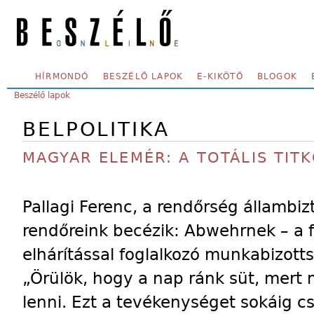
Skip to main content
SECONDARY MENU
HÍRMONDÓ
BESZÉLŐ LAPOK
E-KIKÖTŐ
BLOGOK
YOU ARE HERE:
Beszélő lapok
BELPOLITIKA
MAGYAR ELEMÉR: A TOTÁLIS TIT
Pallagi Ferenc, a rendőrség állambi
rendőreink becézik: Abwehrnek – a f
elhárítással foglalkozó munkabizottsá
„Örülök, hogy a nap ránk süt, mert
lenni. Ezt a tevékenységet sokáig 