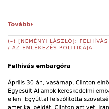
Tovább
(–) [NEMÉNYI LÁSZLÓ]: FELHÍVÁ
/ AZ EMLÉKEZÉS POLITIKÁJA
Felhívás embargóra
Április 30-án, vasárnap, Clinton eln
Egyesült Államok kereskedelmi emba
ellen. Egyúttal felszólította szövet
amerikai példát. Clinton azt veti Ir