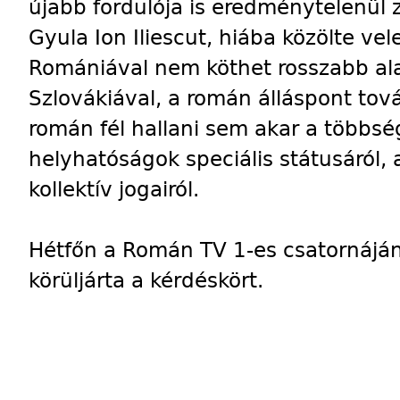
újabb fordulója is eredménytelenül z
Gyula Ion Iliescut, hiába közölte v
Romániával nem köthet rosszabb al
Szlovákiával, a román álláspont tová
román fél hallani sem akar a többsé
helyhatóságok speciális státusáról,
kollektív jogairól.
Hétfőn a Román TV 1-es csatornájána
körüljárta a kérdéskört.