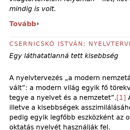
mindig is volt.
Tovább
CSERNICSKÓ ISTVÁN: NYELVTERV
Egy láthatatlanná tett kisebbség
A nyelvtervezés „a modern nemzetá
vált”: a modern világ egyik fő töre
tegye a nyelvet és a nemzetet”.
[1]
A
illetve a kisebbségek asszimilálásáh
pedig egyik legfőbb eszközként az ok
oktatás nyelvét használják fel.