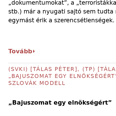
„dokumentumokat”, a „terroristákkal
stb.) már a nyugati sajtó sem tudta
egymást érik a szerencsétlenségek.
Tovább
(SVKI) [TÁLAS PÉTER], (TP) [TÁL
„BAJUSZOMAT EGY ELNÖKSÉGÉRT” 
SZLOVÁK MODELL
„Bajuszomat egy elnökségért”