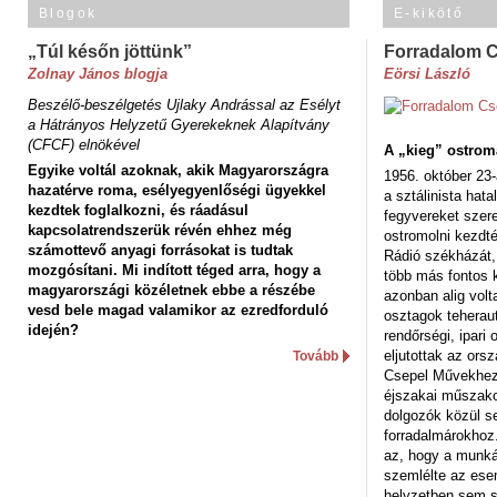
Blogok
E-kikötő
„Túl későn jöttünk”
Forradalom 
Zolnay János blogja
Eörsi László
Beszélő-beszélgetés Ujlaky Andrással az Esélyt
a Hátrányos Helyzetű Gyerekeknek Alapítvány
(CFCF) elnökével
A „kieg” ostrom
Egyike voltál azoknak, akik Magyarországra
1956. október 23-
hazatérve roma, esélyegyenlőségi ügyekkel
a sztálinista hat
kezdtek foglalkozni, és ráadásul
fegyvereket szere
kapcsolatrendszerük révén ehhez még
ostromolni kezdt
számottevő anyagi forrásokat is tudtak
Rádió székházát,
mozgósítani. Mi indított téged arra, hogy a
több más fontos 
magyarországi közéletnek ebbe a részébe
azonban alig volt
vesd bele magad valamikor az ezredforduló
osztagok teheraut
idején?
rendőrségi, ipar
eljutottak az ors
Tovább
Csepel Művekhez 
éjszakai műszakot
dolgozók közül s
forradalmárokhoz.
az, hogy a munk
szemlélte az es
helyzetben sem s