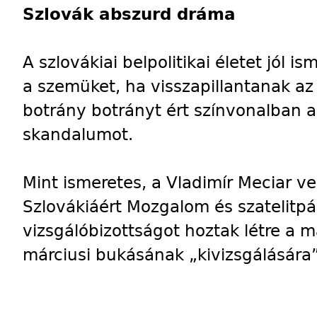
Szlovák abszurd dráma
A szlovákiai belpolitikai életet jól i
a szemüket, ha visszapillantanak az
botrány botrányt ért színvonalban 
skandalumot.
Mint ismeretes, a Vladimír Meciar v
Szlovákiáért Mozgalom és szatelitpá
vizsgálóbizottságot hoztak létre a 
márciusi bukásának „kivizsgálására”