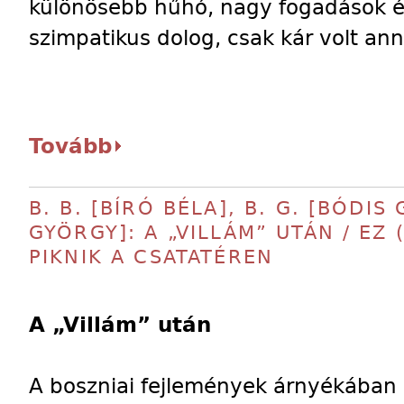
különösebb hűhó, nagy fogadások és
szimpatikus dolog, csak kár volt anny
Tovább
B. B. [BÍRÓ BÉLA], B. G. [BÓDIS 
GYÖRGY]: A „VILLÁM” UTÁN / EZ
PIKNIK A CSATATÉREN
A
„
Vill
á
m
”
ut
á
n
A boszniai fejlemények árnyékában l