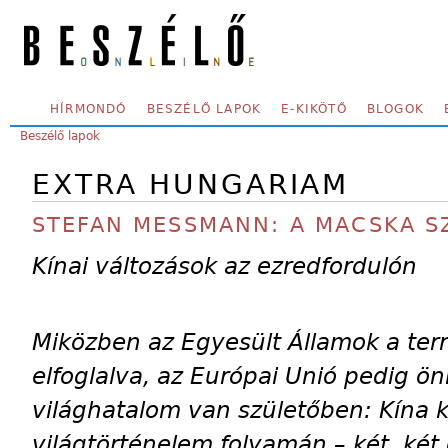
Skip to main content
SECONDARY MENU
HÍRMONDÓ
BESZÉLŐ LAPOK
E-KIKÖTŐ
BLOGOK
YOU ARE HERE:
Beszélő lapok
EXTRA HUNGARIAM
STEFAN MESSMANN: A MACSKA S
Kínai változások az ezredfordulón
Miközben az Egyesült Államok a terr
elfoglalva, az Európai Unió pedig ö
világhatalom van születőben: Kína k
világtörténelem folyamán – két, két 