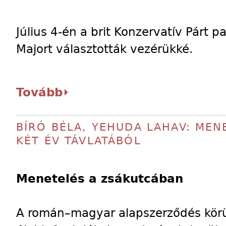
Július 4-én a brit Konzervatív Párt p
Majort választották vezérükké.
Tovább
BÍRÓ BÉLA, YEHUDA LAHAV: MEN
KÉT ÉV TÁVLATÁBÓL
Menetelés a zsákutcában
A román–magyar alapszerződés körül