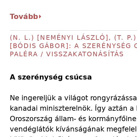
Tovább
(N. L.) [NEMÉNYI LÁSZLÓ], (T. P.
[BÓDIS GÁBOR]: A SZERÉNYSÉG 
PALÉRA / VISSZAKATONÁSÍTÁS
A szer
é
nys
é
g cs
ú
csa
Ne ingereljük a világot rongyrázássa
kanadai miniszterelnök. Így aztán a 
Oroszország állam- és kormányfőinek
vendéglátók kívánságának megfelelő