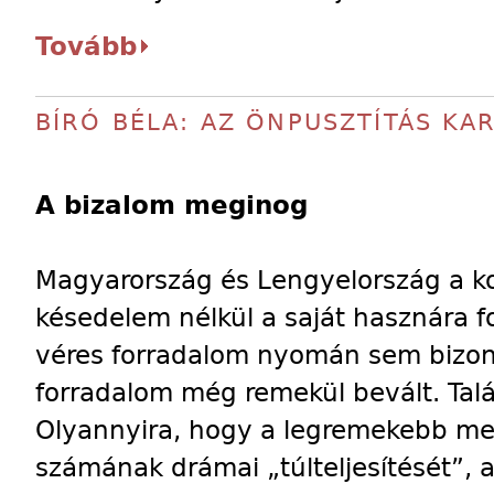
Tovább
BÍRÓ BÉLA: AZ ÖNPUSZTÍTÁS KA
A bizalom meginog
Magyarország és Lengyelország a 
késedelem nélkül a saját hasznára f
véres forradalom nyomán sem bizony
forradalom még remekül bevált. Talá
Olyannyira, hogy a legremekebb mes
számának drámai „túlteljesítését”, 