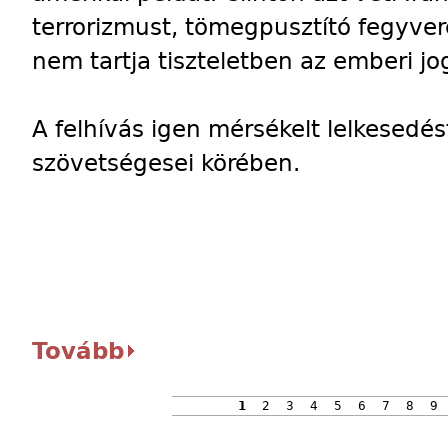
terrorizmust, tömegpusztító fegyvere
nem tartja tiszteletben az emberi jo
A felhívás igen mérsékelt lelkesedés
szövetségesei körében.
Tovább
1
2
3
4
5
6
7
8
9