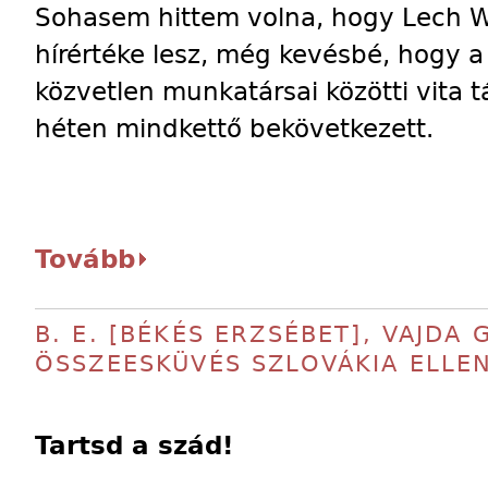
Sohasem hittem volna, hogy Lech W
hírértéke lesz, még kevésbé, hogy a 
közvetlen munkatársai közötti vita t
héten mindkettő bekövetkezett.
Tovább
B. E. [BÉKÉS ERZSÉBET], VAJDA 
ÖSSZEESKÜVÉS SZLOVÁKIA ELLE
Tartsd a szád!