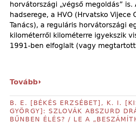
horvátországi „végső megoldás” is. 
hadserege, a HVO (Hrvatsko Vijece 
Tanács), a reguláris horvátországi 
kilométerről kilométerre igyekszik vi
1991-ben elfoglalt (vagy megtartott)
Tovább
B. E. [BÉKÉS ERZSÉBET], K. I. [K
GYÖRGY]: SZLOVÁK ABSZURD DRÁ
BŰNBEN ÉLÉS? / LE A „BESZÁMÍT