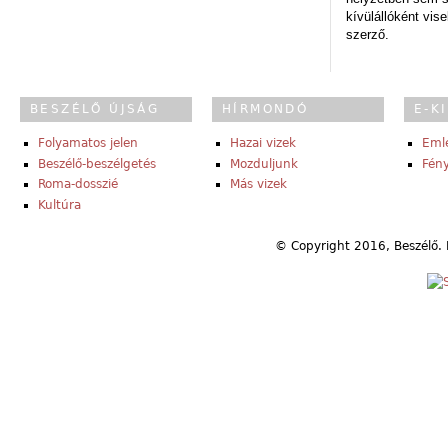
kívülállóként vise
szerző.
BESZÉLŐ ÚJSÁG
HÍRMONDÓ
E-K
Folyamatos jelen
Hazai vizek
Eml
Beszélő-beszélgetés
Mozduljunk
Fény
Roma-dosszié
Más vizek
Kultúra
© Copyright 2016, Beszélő. 