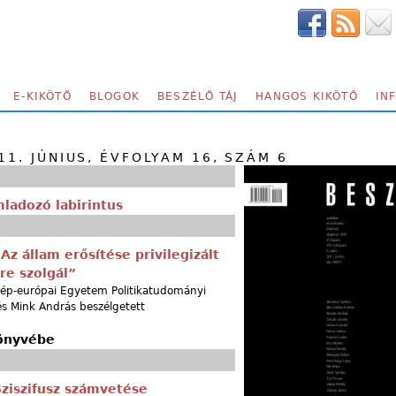
E-KIKÖTŐ
BLOGOK
BESZÉLŐ TÁJ
HANGOS KIKÖTŐ
IN
11. JÚNIUS, ÉVFOLYAM 16, SZÁM 6
mladozó labirintus
Az állam erősítése privilegizált
re szolgál”
zép-európai Egyetem Politikatudományi
s Mink András beszélgetett
könyvébe
Sziszifusz számvetése