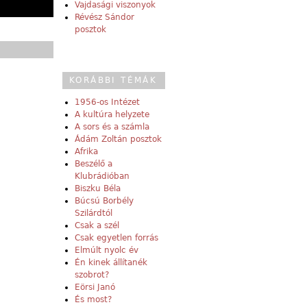
Vajdasági viszonyok
Révész Sándor
posztok
KORÁBBI TÉMÁK
1956-os Intézet
A kultúra helyzete
A sors és a számla
Ádám Zoltán posztok
Afrika
Beszélő a
Klubrádióban
Biszku Béla
Búcsú Borbély
Szilárdtól
Csak a szél
Csak egyetlen forrás
Elmúlt nyolc év
Én kinek állítanék
szobrot?
Eörsi Janó
És most?