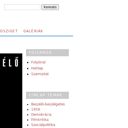
FOSZIGET
GALÉRIÁK
FOLYAMOK
Folyóirat
Hetilap
Szamizdat
CÍMLAP TÉMÁK
Beszélő-beszélgetés
1956
Demokrácia
Filmkritika
Szociálpolitika