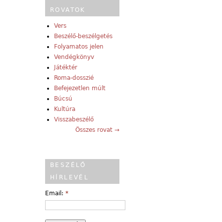
ROVATOK
Vers
Beszélő-beszélgetés
Folyamatos jelen
Vendégkönyv
Játéktér
Roma-dosszié
Befejezetlen múlt
Búcsú
Kultúra
Visszabeszélő
Összes rovat →
BESZÉLŐ
HÍRLEVÉL
Email:
*