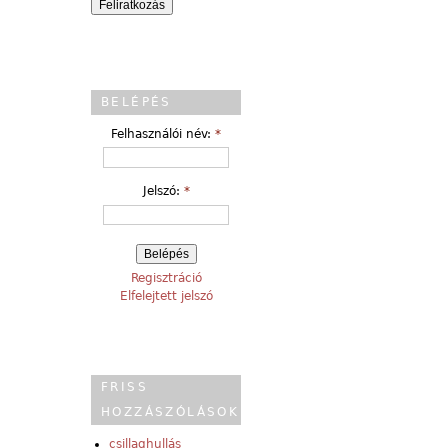
BELÉPÉS
Felhasználói név:
*
Jelszó:
*
Regisztráció
Elfelejtett jelszó
FRISS
HOZZÁSZÓLÁSOK
csillaghullás