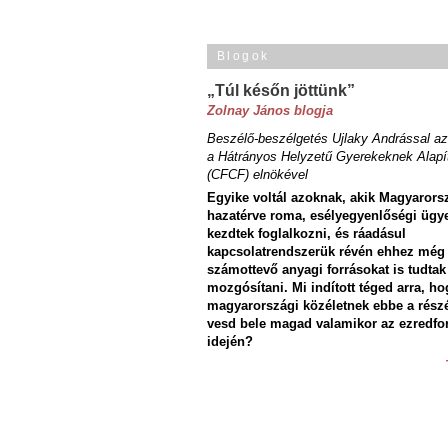
Blogok
„Túl későn jöttünk”
Zolnay János blogja
Beszélő-beszélgetés Ujlaky Andrással az
a Hátrányos Helyzetű Gyerekeknek Alapí
(CFCF) elnökével
Egyike voltál azoknak, akik Magyarors
hazatérve roma, esélyegyenlőségi ügy
kezdtek foglalkozni, és ráadásul
kapcsolatrendszerük révén ehhez még
számottevő anyagi forrásokat is tudtak
mozgósítani. Mi indított téged arra, ho
magyarországi közéletnek ebbe a rész
vesd bele magad valamikor az ezredfo
idején?