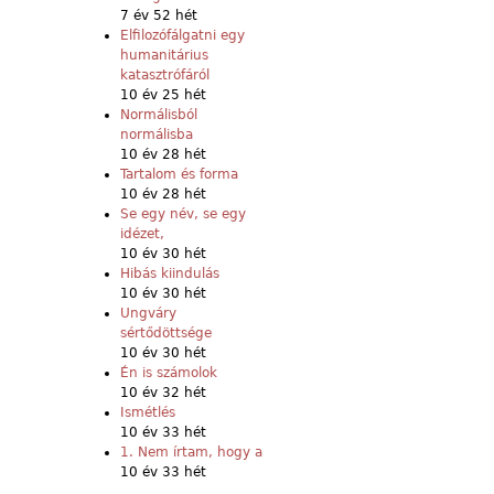
7 év 52 hét
Elfilozófálgatni egy
humanitárius
katasztrófáról
10 év 25 hét
Normálisból
normálisba
10 év 28 hét
Tartalom és forma
10 év 28 hét
Se egy név, se egy
idézet,
10 év 30 hét
Hibás kiindulás
10 év 30 hét
Ungváry
sértődöttsége
10 év 30 hét
Én is számolok
10 év 32 hét
Ismétlés
10 év 33 hét
1. Nem írtam, hogy a
10 év 33 hét