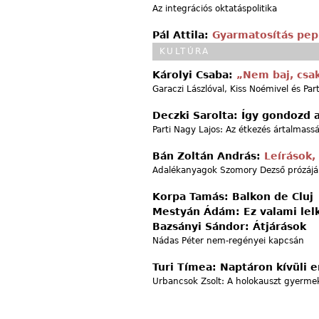
Az integrációs oktatáspolitika
Pál Attila:
Gyarmatosítás pep
KULTÚRA
Károlyi Csaba:
„Nem baj, csak
Garaczi Lászlóval, Kiss Noémivel és Par
Deczki Sarolta: Így gondozd 
Parti Nagy Lajos: Az étkezés ártalmass
Bán Zoltán András:
Leírások,
Adalékanyagok Szomory Dezső prózájá
Korpa Tamás: Balkon de Cluj
Mestyán Ádám: Ez valami lelk
Bazsányi Sándor: Átjárások
Nádas Péter nem-regényei kapcsán
Turi Tímea: Naptáron kívüli 
Urbancsok Zsolt: A holokauszt gyerme