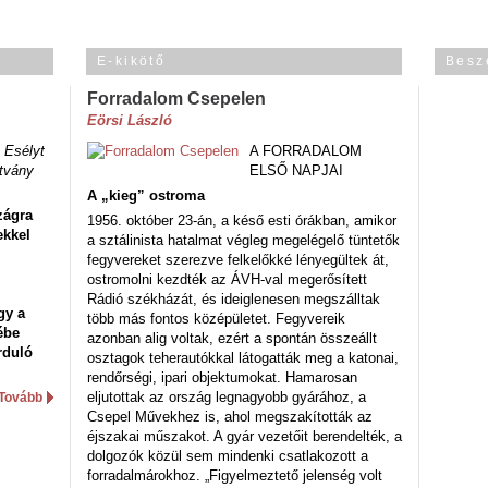
E-kikötő
Besz
Forradalom Csepelen
Eörsi László
 Esélyt
A FORRADALOM
tvány
ELSŐ NAPJAI
A „kieg” ostroma
zágra
1956. október 23-án, a késő esti órákban, amikor
ekkel
a sztálinista hatalmat végleg megelégelő tüntetők
fegyvereket szerezve felkelőkké lényegültek át,
ostromolni kezdték az ÁVH-val megerősített
Rádió székházát, és ideiglenesen megszálltak
gy a
több más fontos középületet. Fegyvereik
ébe
azonban alig voltak, ezért a spontán összeállt
rduló
osztagok teherautókkal látogatták meg a katonai,
rendőrségi, ipari objektumokat. Hamarosan
eljutottak az ország legnagyobb gyárához, a
Tovább
Csepel Művekhez is, ahol megszakították az
éjszakai műszakot. A gyár vezetőit berendelték, a
dolgozók közül sem mindenki csatlakozott a
forradalmárokhoz. „Figyelmeztető jelenség volt