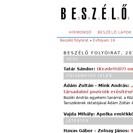
Skip to main content
SECONDARY MENU
HÍRMONDÓ
BESZÉLŐ LAPOK
YOU ARE HERE:
Beszélő folyóirat
»
Évfolyam 16
BESZÉLŐ FOLYÓIRAT, 20
VERS
Tatár Sándor:
(Kezdettől?) o
FOLYAMATOS JELEN
Ádám Zoltán - Mink András:
„
társadalmi pozíciók erősítésé
Bozóki András egyetemi tanárral, a Kö
Tanszékének oktatójával Ádám Zoltán é
Vajda Mihály: Apolka emlék
JÁTÉKTÉR
Havas Gábor - Zolnay János: