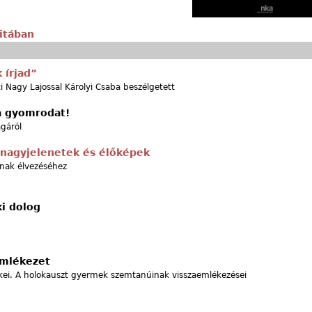
itában
 írjad”
ti Nagy Lajossal Károlyi Csaba beszélgetett
a gyomrodat!
ágáról
 nagyjelenetek és élőképek
nak élvezéséhez
i dolog
emlékezet
kei. A holokauszt gyermek szemtanúinak visszaemlékezései