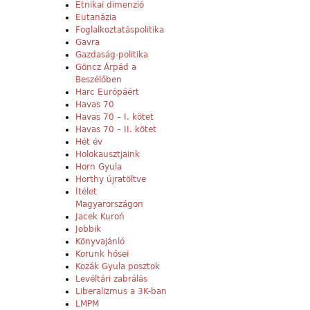
Etnikai dimenzió
Eutanázia
Foglalkoztatáspolitika
Gavra
Gazdaság-politika
Göncz Árpád a
Beszélőben
Harc Európáért
Havas 70
Havas 70 – I. kötet
Havas 70 – II. kötet
Hét év
Holokausztjaink
Horn Gyula
Horthy újratöltve
Ítélet
Magyarországon
Jacek Kuroń
Jobbik
Könyvajánló
Korunk hősei
Kozák Gyula posztok
Levéltári zabrálás
Liberalizmus a 3K-ban
LMPM