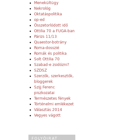
Menekültügy
Nekrológ
Oktatáspolitika
op-ed
Összetorlódott idő
Ottilia 70 a FUGA-ban
Párizs 11/13
Quaestor-botrány
Roma-dosszié
Romák és politika
Solt Ottilia 70
Szabad-e zsidózni?
SZDSZ
Szerzők, szerkesztők,
bloggerek
Szijj Ferenc
piszkozatai
Természetes fények
Történelmi emlékezet
Választás 2014
Vegyes vágott
FOLYÓIRAT