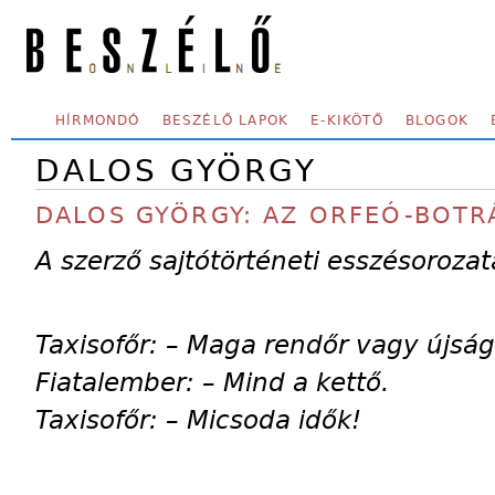
Skip to main content
SECONDARY MENU
HÍRMONDÓ
BESZÉLŐ LAPOK
E-KIKÖTŐ
BLOGOK
DALOS GYÖRGY
DALOS GYÖRGY: AZ ORFEÓ-BOTR
A szerző sajtótörténeti esszésorozat
Taxisofőr: – Maga rendőr vagy újság
Fiatalember: – Mind a kettő.
Taxisofőr: – Micsoda idők!