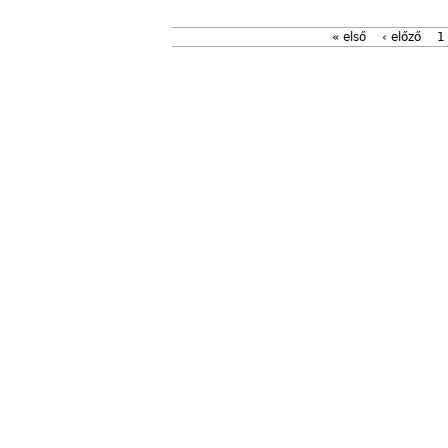
« első
‹ előző
1