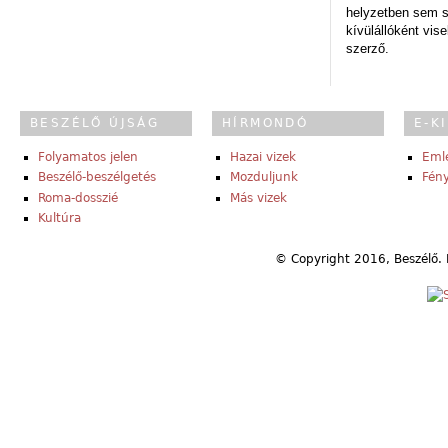
helyzetben sem s
kívülállóként vise
szerző.
BESZÉLŐ ÚJSÁG
HÍRMONDÓ
E-K
Folyamatos jelen
Hazai vizek
Eml
Beszélő-beszélgetés
Mozduljunk
Fény
Roma-dosszié
Más vizek
Kultúra
© Copyright 2016, Beszélő. 