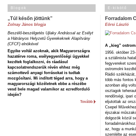
Blogok
E-kikötő
„Túl későn jöttünk”
Forradalom 
Zolnay János blogja
Eörsi László
Beszélő-beszélgetés Ujlaky Andrással az Esélyt
a Hátrányos Helyzetű Gyerekeknek Alapítvány
(CFCF) elnökével
A „kieg” ostrom
Egyike voltál azoknak, akik Magyarországra
1956. október 23-
hazatérve roma, esélyegyenlőségi ügyekkel
a sztálinista hat
kezdtek foglalkozni, és ráadásul
fegyvereket szere
kapcsolatrendszerük révén ehhez még
ostromolni kezdt
számottevő anyagi forrásokat is tudtak
Rádió székházát,
mozgósítani. Mi indított téged arra, hogy a
több más fontos 
magyarországi közéletnek ebbe a részébe
azonban alig volt
vesd bele magad valamikor az ezredforduló
osztagok teheraut
idején?
rendőrségi, ipar
eljutottak az ors
Tovább
Csepel Művekhez 
éjszakai műszakot
dolgozók közül s
forradalmárokhoz.
az, hogy a munk
szemlélte az es