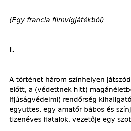
(Egy francia filmvígjátékból)
I.
A történet három színhelyen játszód
előtt, a (védettnek hitt) magánélet
ifjúságvédelmi) rendőrség kihallgat
együttes, egy amatőr bábos és színjá
tizenéves fiatalok, vezetője egy sz