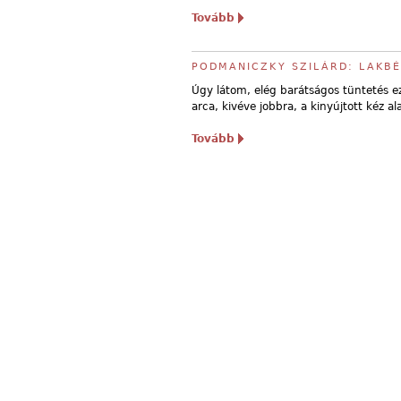
Tovább
PODMANICZKY SZILÁRD: LAKB
Úgy látom, elég barátságos tüntetés ez
arca, kivéve jobbra, a kinyújtott kéz a
Tovább