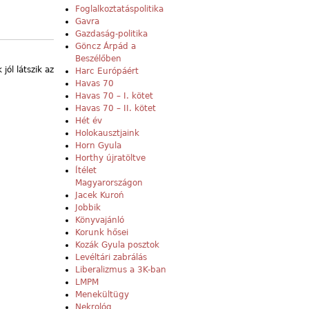
Foglalkoztatáspolitika
Gavra
Gazdaság-politika
Göncz Árpád a
Beszélőben
ól látszik az
Harc Európáért
Havas 70
Havas 70 – I. kötet
Havas 70 – II. kötet
Hét év
Holokausztjaink
Horn Gyula
Horthy újratöltve
Ítélet
Magyarországon
Jacek Kuroń
Jobbik
Könyvajánló
Korunk hősei
Kozák Gyula posztok
Levéltári zabrálás
Liberalizmus a 3K-ban
LMPM
Menekültügy
Nekrológ