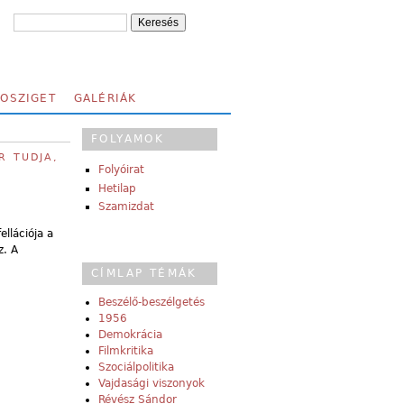
FOSZIGET
GALÉRIÁK
FOLYAMOK
R TUDJA,
Folyóirat
Hetilap
Szamizdat
llációja a
z. A
CÍMLAP TÉMÁK
Beszélő-beszélgetés
1956
Demokrácia
Filmkritika
Szociálpolitika
Vajdasági viszonyok
Révész Sándor