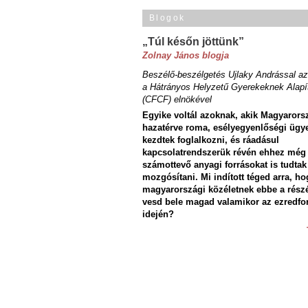
Blogok
„Túl későn jöttünk”
Zolnay János blogja
Beszélő-beszélgetés Ujlaky Andrással az
a Hátrányos Helyzetű Gyerekeknek Alapí
(CFCF) elnökével
Egyike voltál azoknak, akik Magyarors
hazatérve roma, esélyegyenlőségi ügy
kezdtek foglalkozni, és ráadásul
kapcsolatrendszerük révén ehhez még
számottevő anyagi forrásokat is tudtak
mozgósítani. Mi indított téged arra, ho
magyarországi közéletnek ebbe a rész
vesd bele magad valamikor az ezredfo
idején?