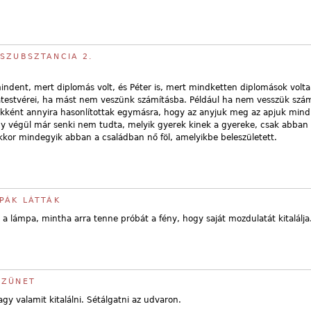
SZUBSZTANCIA 2.
i mindent, mert diplomás volt, és Péter is, mert mindketten diplomások volta
testvérei, ha mást nem veszünk számításba. Például ha nem vesszük szám
ekként annyira hasonlítottak egymásra, hogy az anyjuk meg az apjuk mind
ogy végül már senki nem tudta, melyik gyerek kinek a gyereke, csak abban 
kkor mindegyik abban a családban nő föl, amelyikbe beleszületett.
PÁK LÁTTÁK
 a lámpa, mintha arra tenne próbát a fény, hogy saját mozdulatát kitalálja
SZÜNET
gy valamit kitalálni. Sétálgatni az udvaron.