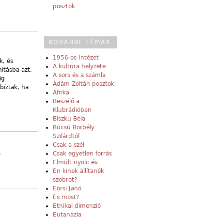
posztok
KORÁBBI TÉMÁK
1956-os Intézet
k, és
A kultúra helyzete
ításba azt,
A sors és a számla
ig
Ádám Zoltán posztok
bíztak, ha
Afrika
Beszélő a
Klubrádióban
Biszku Béla
Búcsú Borbély
Szilárdtól
Csak a szél
.
Csak egyetlen forrás
Elmúlt nyolc év
Én kinek állítanék
szobrot?
Eörsi Janó
És most?
Etnikai dimenzió
Eutanázia