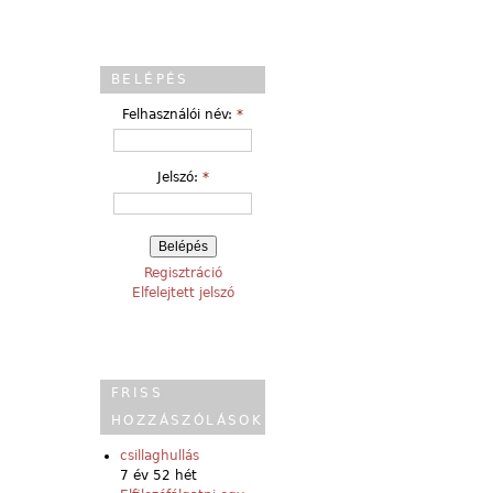
BELÉPÉS
Felhasználói név:
*
Jelszó:
*
Regisztráció
Elfelejtett jelszó
FRISS
HOZZÁSZÓLÁSOK
csillaghullás
7 év 52 hét