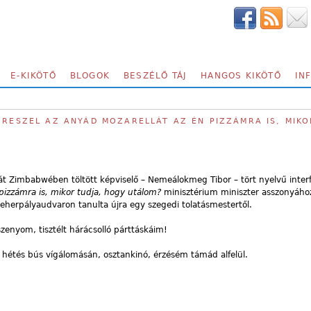
E-KIKÖTŐ
BLOGOK
BESZÉLŐ TÁJ
HANGOS KIKÖTŐ
IN
 RESZEL AZ ANYÁD MOZARELLÁT AZ ÉN PIZZÁMRA IS, MIKO
Zimbabwében töltött képviselő – Nemeálokmeg Tibor – tört nyelvű interfe
 pizzámra is, mikor tudja, hogy utálom?
minisztérium miniszter asszonyáho
teherpályaudvaron tanulta újra egy szegedi tolatásmestertől.
sszenyom, tisztélt hárácsolló párttáskáim!
 hétés bús vígálomásán, osztankinó, érzésém támád alfelül.