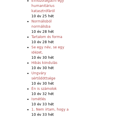
Elfilozófálgatni egy
humanitárius
katasztrófáról
10 év 25 hét
Normálisból
normálisba
10 év 28 hét
Tartalom és forma
10 év 28 hét
Se egy név, se egy
idézet,
10 év 30 hét
Hibás kiindulás
10 év 30 hét
Ungváry
sértődöttsége
10 év 30 hét
Én is számolok
10 év 32 hét
Ismétlés
10 év 33 hét
1. Nem írtam, hogy a
10 év 33 hét