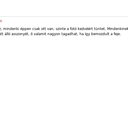
ÉR
, mindenki éppen csak ott van, szinte a fotó kedvéért tüntet. Mindenkinek j
latt álló asszonyét, ő valamit nagyon tagadhat, ha így bemozdult a feje.