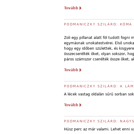
Tovább
PODMANICZKY SZILÁRD: KÓMA 
Zoli egy pillanat alatt föl tudott fogn
egymásnak unokatestvérei. Első unoka
hogy egy időben születtek, és kisgyer
összecserélték őket, olyan sokszor, h
páros számszor cserélték össze őket, a
Tovább
PODMANICZKY SZILÁRD: A LÁM
A lécek vastag oldalán sűrű sorban sok
Tovább
PODMANICZKY SZILÁRD: NAGY
Húsz perc az már valami. Lehet enni va