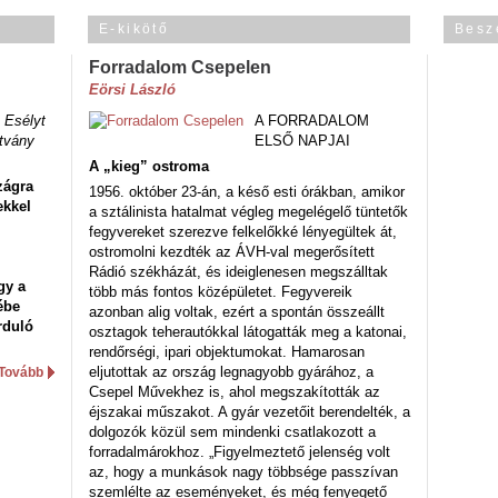
E-kikötő
Besz
Forradalom Csepelen
Eörsi László
 Esélyt
A FORRADALOM
tvány
ELSŐ NAPJAI
A „kieg” ostroma
zágra
1956. október 23-án, a késő esti órákban, amikor
ekkel
a sztálinista hatalmat végleg megelégelő tüntetők
fegyvereket szerezve felkelőkké lényegültek át,
ostromolni kezdték az ÁVH-val megerősített
Rádió székházát, és ideiglenesen megszálltak
gy a
több más fontos középületet. Fegyvereik
ébe
azonban alig voltak, ezért a spontán összeállt
rduló
osztagok teherautókkal látogatták meg a katonai,
rendőrségi, ipari objektumokat. Hamarosan
eljutottak az ország legnagyobb gyárához, a
Tovább
Csepel Művekhez is, ahol megszakították az
éjszakai műszakot. A gyár vezetőit berendelték, a
dolgozók közül sem mindenki csatlakozott a
forradalmárokhoz. „Figyelmeztető jelenség volt
az, hogy a munkások nagy többsége passzívan
szemlélte az eseményeket, és még fenyegető