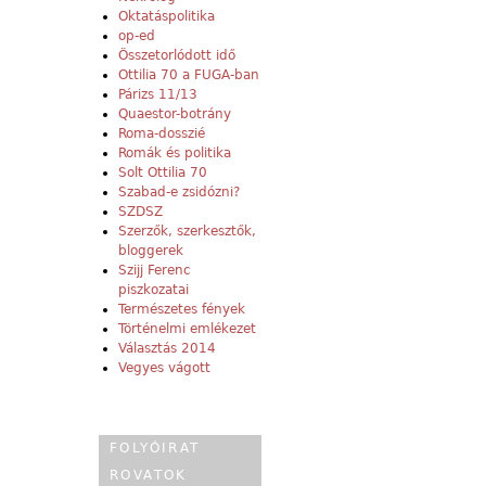
Oktatáspolitika
op-ed
Összetorlódott idő
Ottilia 70 a FUGA-ban
Párizs 11/13
Quaestor-botrány
Roma-dosszié
Romák és politika
Solt Ottilia 70
Szabad-e zsidózni?
SZDSZ
Szerzők, szerkesztők,
bloggerek
Szijj Ferenc
piszkozatai
Természetes fények
Történelmi emlékezet
Választás 2014
Vegyes vágott
FOLYÓIRAT
ROVATOK