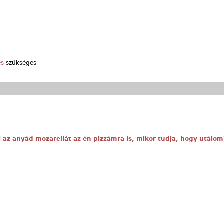
és
szükséges
t
l az anyád mozarellát az én pizzámra is, mikor tudja, hogy utálom