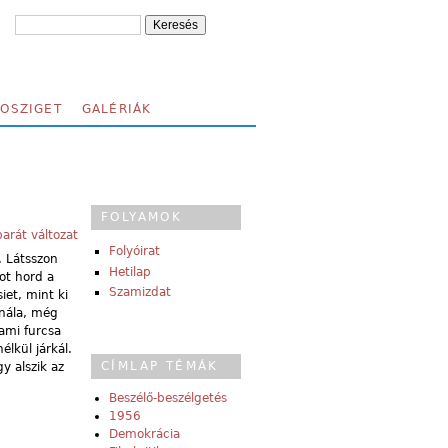
FOSZIGET
GALÉRIÁK
FOLYAMOK
arát változat
Folyóirat
. Látsszon
Hetilap
ot hord a
Szamizdat
iet, mint ki
 nála, még
lami furcsa
élkül járkál.
CÍMLAP TÉMÁK
y alszik az
Beszélő-beszélgetés
1956
Demokrácia