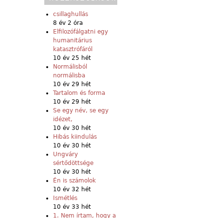
csillaghullás
8 év 2 óra
Elfilozófálgatni egy
humanitárius
katasztrófáról
10 év 25 hét
Normálisból
normálisba
10 év 29 hét
Tartalom és forma
10 év 29 hét
Se egy név, se egy
idézet,
10 év 30 hét
Hibás kiindulás
10 év 30 hét
Ungváry
sértődöttsége
10 év 30 hét
Én is számolok
10 év 32 hét
Ismétlés
10 év 33 hét
1. Nem írtam, hogy a