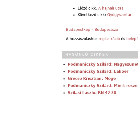
Előző cikk:
A hajnali utas
Következő cikk:
Gyógyszertár
Budapestkép – Budapestszó
A hozzászóláshoz
regisztráció
és
belép
HASONLÓ CIKKEK
Podmaniczky Szilárd: Nagyszüne
Podmaniczky Szilárd: Lakbér
Grecsó Krisztián: Mögé
Podmaniczky Szilárd: Miért resze
Szilasi László: RN 42 30