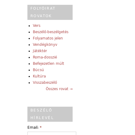
FOLYÓIRAT
ROVATOK
Vers
Beszélő-beszélgetés
Folyamatos jelen
Vendégkönyv
Játéktér
Roma-dosszié
Befejezetlen múlt
Búcsú
Kultúra
Visszabeszélő
Összes rovat →
BESZÉLŐ
HÍRLEVÉL
Email:
*