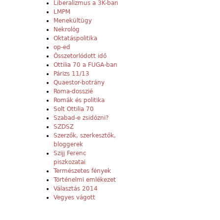
Liberalizmus a 3K-ban
LMPM
Menekültügy
Nekrológ
Oktatáspolitika
op-ed
Összetorlódott idő
Ottilia 70 a FUGA-ban
Párizs 11/13
Quaestor-botrány
Roma-dosszié
Romák és politika
Solt Ottilia 70
Szabad-e zsidózni?
SZDSZ
Szerzők, szerkesztők,
bloggerek
Szijj Ferenc
piszkozatai
Természetes fények
Történelmi emlékezet
Választás 2014
Vegyes vágott