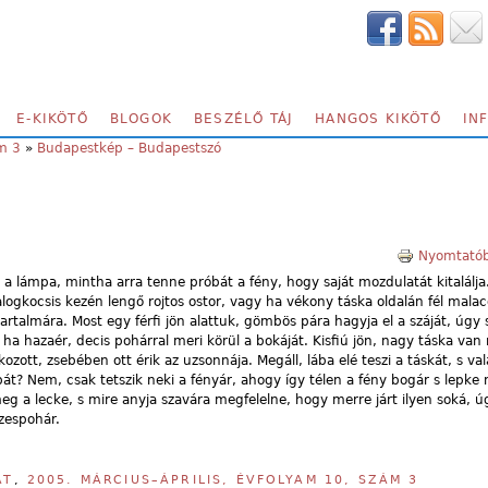
E-KIKÖTŐ
BLOGOK
BESZÉLŐ TÁJ
HANGOS KIKÖTŐ
IN
ám 3
»
Budapestkép – Budapestszó
Nyomtatób
 a lámpa, mintha arra tenne próbát a fény, hogy saját mozdulatát kitalálja
ogkocsis kezén lengő rojtos ostor, vagy ha vékony táska oldalán fél malac
artalmára. Most egy férfi jön alattuk, gömbös pára hagyja el a száját, úgy s
s ha hazaér, decis pohárral meri körül a bokáját. Kisfiú jön, nagy táska van
kozott, zsebében ott érik az uzsonnája. Megáll, lába elé teszi a táskát, s va
át? Nem, csak tetszik neki a fényár, ahogy így télen a fény bogár s lepke n
eg a lecke, s mire anyja szavára megfelelne, hogy merre járt ilyen soká, úg
ézespohár.
AT
,
2005. MÁRCIUS–ÁPRILIS, ÉVFOLYAM 10, SZÁM 3