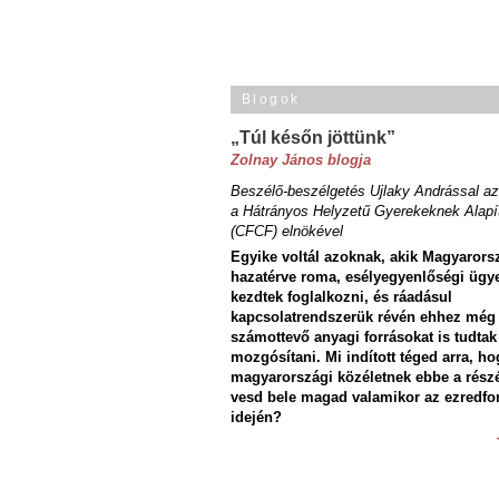
Blogok
„Túl későn jöttünk”
Zolnay János blogja
Beszélő-beszélgetés Ujlaky Andrással az
a Hátrányos Helyzetű Gyerekeknek Alapí
(CFCF) elnökével
Egyike voltál azoknak, akik Magyarors
hazatérve roma, esélyegyenlőségi ügy
kezdtek foglalkozni, és ráadásul
kapcsolatrendszerük révén ehhez még
számottevő anyagi forrásokat is tudtak
mozgósítani. Mi indított téged arra, ho
magyarországi közéletnek ebbe a rész
vesd bele magad valamikor az ezredfo
idején?