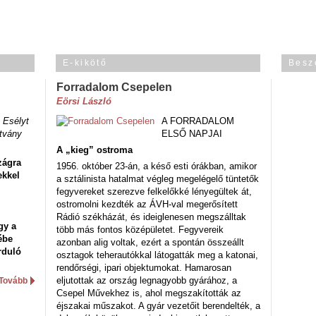
E-kikötő
Besz
Forradalom Csepelen
Eörsi László
 Esélyt
A FORRADALOM
tvány
ELSŐ NAPJAI
A „kieg” ostroma
zágra
1956. október 23-án, a késő esti órákban, amikor
ekkel
a sztálinista hatalmat végleg megelégelő tüntetők
fegyvereket szerezve felkelőkké lényegültek át,
ostromolni kezdték az ÁVH-val megerősített
Rádió székházát, és ideiglenesen megszálltak
gy a
több más fontos középületet. Fegyvereik
ébe
azonban alig voltak, ezért a spontán összeállt
rduló
osztagok teherautókkal látogatták meg a katonai,
rendőrségi, ipari objektumokat. Hamarosan
eljutottak az ország legnagyobb gyárához, a
Tovább
Csepel Művekhez is, ahol megszakították az
éjszakai műszakot. A gyár vezetőit berendelték, a