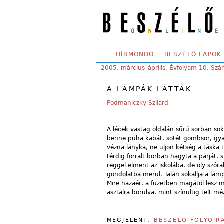
Skip to main content
SECONDARY MENU
HÍRMONDÓ
BESZÉLŐ LAPOK
YOU ARE HERE:
2005. március–április, Évfolyam 10, Sz
A LÁMPÁK LÁTTÁK
Podmaniczky Szilárd
A lécek vastag oldalán sűrű sorban sok
benne puha kabát, sötét gombsor, gyal
vézna lányka, ne üljön kétség a táska t
térdig forralt borban hagyta a párját, 
reggel elment az iskolába, de oly szóra
gondolatba merül. Talán sokallja a lámp
Mire hazaér, a füzetben magától lesz m
asztalra borulva, mint színültig telt m
MEGJELENT:
BESZÉLŐ FOLYÓIR