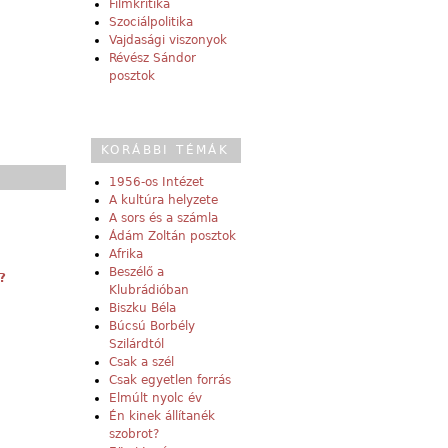
Filmkritika
Szociálpolitika
Vajdasági viszonyok
Révész Sándor
posztok
KORÁBBI TÉMÁK
1956-os Intézet
A kultúra helyzete
A sors és a számla
Ádám Zoltán posztok
Afrika
Beszélő a
?
Klubrádióban
Biszku Béla
Búcsú Borbély
Szilárdtól
Csak a szél
Csak egyetlen forrás
Elmúlt nyolc év
Én kinek állítanék
szobrot?