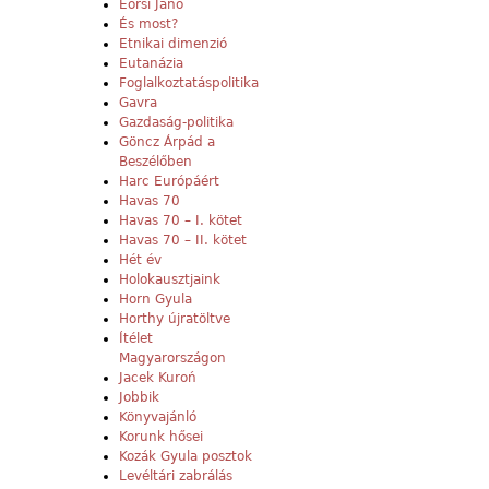
Eörsi Janó
És most?
Etnikai dimenzió
Eutanázia
Foglalkoztatáspolitika
Gavra
Gazdaság-politika
Göncz Árpád a
Beszélőben
Harc Európáért
Havas 70
Havas 70 – I. kötet
Havas 70 – II. kötet
Hét év
Holokausztjaink
Horn Gyula
Horthy újratöltve
Ítélet
Magyarországon
Jacek Kuroń
Jobbik
Könyvajánló
Korunk hősei
Kozák Gyula posztok
Levéltári zabrálás