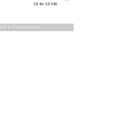
10 év 33 hét
élő a Facebookon