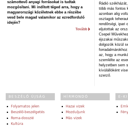
számottevő anyagi forrásokat is tudtak
Rádió székházát,
mozgósítani. Mi indított téged arra, hogy a
több más fontos 
magyarországi közéletnek ebbe a részébe
azonban alig volt
vesd bele magad valamikor az ezredforduló
osztagok teheraut
idején?
rendőrségi, ipar
eljutottak az ors
Tovább
Csepel Művekhez 
éjszakai műszakot
dolgozók közül s
forradalmárokhoz.
az, hogy a munk
szemlélte az es
helyzetben sem s
kívülállóként vise
szerző.
BESZÉLŐ ÚJSÁG
HÍRMONDÓ
E-K
Folyamatos jelen
Hazai vizek
Eml
Beszélő-beszélgetés
Mozduljunk
Fény
Roma-dosszié
Más vizek
Kultúra