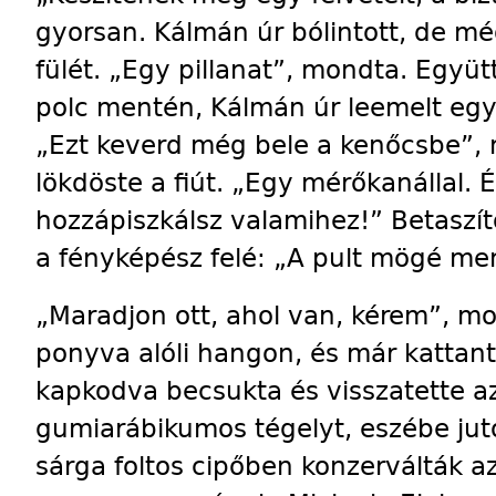
gyorsan. Kálmán úr bólintott, de mé
fülét. „Egy pillanat”, mondta. Együt
polc mentén, Kálmán úr leemelt egy
„Ezt keverd még bele a kenőcsbe”, m
lökdöste a fiút. „Egy mérőkanállal.
hozzápiszkálsz valamihez!” Betaszíto
a fényképész felé: „A pult mögé me
„Maradjon ott, ahol van, kérem”, m
ponyva alóli hangon, és már kattant 
kapkodva becsukta és visszatette az
gumiarábikumos tégelyt, eszébe juto
sárga foltos cipőben konzerválták 