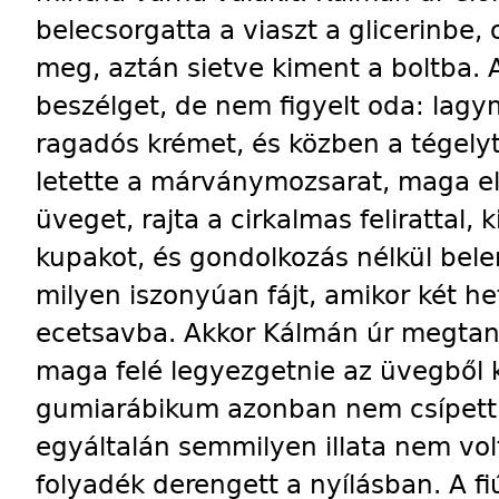
belecsorgatta a viaszt a glicerinbe, 
meg, aztán sietve kiment a boltba. A
beszélget, de nem figyelt oda: lagy
ragadós krémet, és közben a tégely
letette a márványmozsarat, maga el
üveget, rajta a cirkalmas felirattal, 
kupakot, és gondolkozás nélkül bele
milyen iszonyúan fájt, amikor két h
ecetsavba. Akkor Kálmán úr megtanít
maga felé legyezgetnie az üvegből k
gumiarábikum azonban nem csípett
egyáltalán semmilyen illata nem volt
folyadék derengett a nyílásban. A f