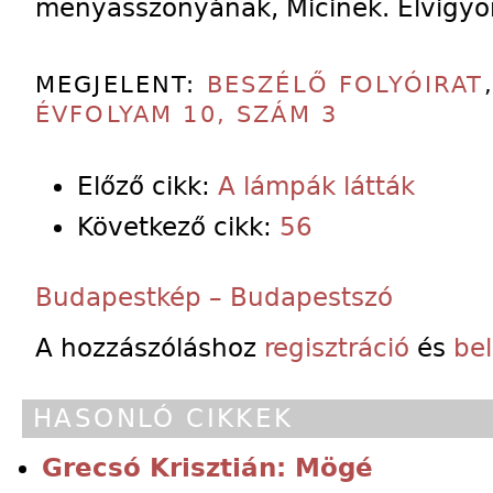
menyasszonyának, Micinek. Elvigyo
MEGJELENT:
BESZÉLŐ FOLYÓIRAT
ÉVFOLYAM 10, SZÁM 3
Előző cikk:
A lámpák látták
Következő cikk:
56
Budapestkép – Budapestszó
A hozzászóláshoz
regisztráció
és
be
HASONLÓ CIKKEK
Grecsó Krisztián: Mögé