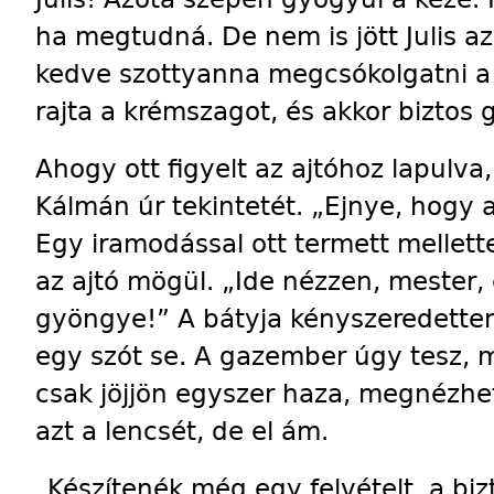
ha megtudná. De nem is jött Julis a
kedve szottyanna megcsókolgatni a
rajta a krémszagot, és akkor biztos 
Ahogy ott figyelt az ajtóhoz lapulv
Kálmán úr tekintetét. „Ejnye, hogy az
Egy iramodással ott termett mellette
az ajtó mögül. „Ide nézzen, mester, 
gyöngye!” A bátyja kényszeredetten
egy szót se. A gazember úgy tesz, 
csak jöjjön egyszer haza, megnézheti 
azt a lencsét, de el ám.
„Készítenék még egy felvételt, a bi