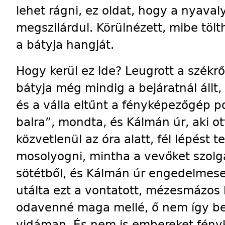
lehet rágni, ez oldat, hogy a nyaval
megszilárdul. Körülnézett, mibe tölt
a bátyja hangját.
Hogy kerül ez ide? Leugrott a székrő
bátyja még mindig a bejáratnál állt, 
és a válla eltűnt a fényképezőgép po
balra”, mondta, és Kálmán úr, aki ott
közvetlenül az óra alatt, fél lépést t
mosolyogni, mintha a vevőket szolgá
sötétből, és Kálmán úr engedelmesen
utálta ezt a vontatott, mézesmázos 
odavenné maga mellé, ő nem így b
vidáman. És nem is embereket fény