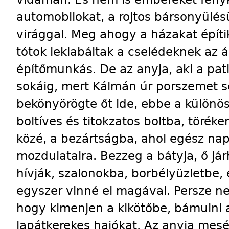
automobilokat, a rojtos bársonyülés
virággal. Meg ahogy a házakat építi
tótok lekiabáltak a cselédeknek az á
építőmunkás. De az anyja, aki a pati
sokáig, mert Kálmán úr porszemet s
bekönyörögte őt ide, ebbe a különö
boltíves és titokzatos boltba, töré
közé, a bezártságba, ahol egész nap 
mozdulataira. Bezzeg a bátyja, ő já
hívják, szalonokba, borbélyüzletbe,
egyszer vinné el magával. Persze ne
hogy kimenjen a kikötőbe, bámulni 
lapátkerekes hajókat. Az anyja mes