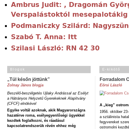
Ambrus Judit: , Dragomán Györg
Verspalástoktól mesepalotákig
Podmaniczky Szilárd: Nagyszün
Szabó T. Anna: Itt
Szilasi László: RN 42 30
Blogok
E-kikötő
„Túl későn jöttünk”
Forradalom 
Zolnay János blogja
Eörsi László
Beszélő-beszélgetés Ujlaky Andrással az Esélyt
a Hátrányos Helyzetű Gyerekeknek Alapítvány
(CFCF) elnökével
A „kieg” ostrom
Egyike voltál azoknak, akik Magyarországra
1956. október 23-
hazatérve roma, esélyegyenlőségi ügyekkel
a sztálinista hat
kezdtek foglalkozni, és ráadásul
fegyvereket szere
kapcsolatrendszerük révén ehhez még
ostromolni kezdt