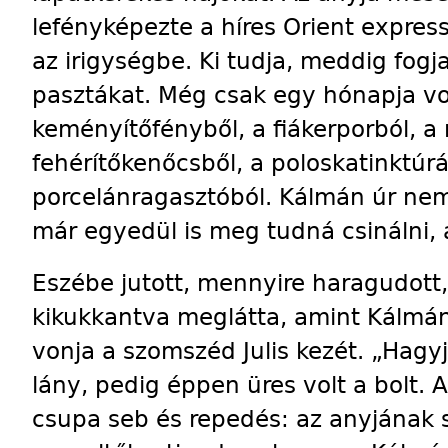
lefényképezte a híres Orient express
az irigységbe. Ki tudja, meddig fogj
pasztákat. Még csak egy hónapja volt
keményítőfényből, a fiákerporból, a
fehérítőkenőcsből, a poloskatinktúr
porcelánragasztóból. Kálmán úr nem
már egyedül is meg tudná csinálni, a
Eszébe jutott, mennyire haragudott,
kikukkantva meglátta, amint Kálmán 
vonja a szomszéd Julis kezét. „Hagy
lány, pedig éppen üres volt a bolt. A 
csupa seb és repedés: az anyjának 