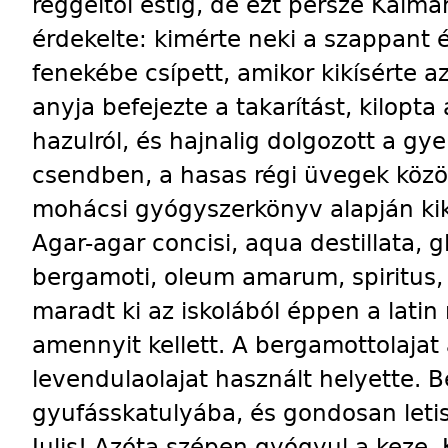
reggeltől estig, de ezt persze Kálm
érdekelte: kimérte neki a szappant é
fenekébe csípett, amikor kikísérte az
anyja befejezte a takarítást, kilopta
hazulról, és hajnalig dolgozott a g
csendben, a hasas régi üvegek közöt
mohácsi gyógyszerkönyv alapján kik
Agar-agar concisi, aqua destillata, g
bergamoti, oleum amarum, spiritus,
maradt ki az iskolából éppen a latin
amennyit kellett. A bergamottolajat
levendulaolajat használt helyette. 
gyufásskatulyába, és gondosan letis
Julis! Azóta szépen gyógyul a keze. 