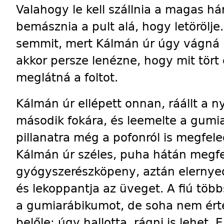
Valahogy le kell szállnia a magas há
bemásznia a pult alá, hogy letörölje
semmit, mert Kálmán úr úgy vágná 
akkor persze lenézne, hogy mit tört
meglátná a foltot.
Kálmán úr ellépett onnan, ráállt a 
második fokára, és leemelte a gumia
pillanatra még a pofonról is megfele
Kálmán úr széles, puha hátán megfe
gyógyszerészköpeny, aztán elernyed
és lekoppantja az üveget. A fiú töb
a gumiarábikumot, de soha nem érte 
belőle: úgy hallotta, rágni is lehet.