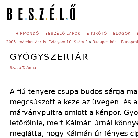
Skip to main content
SECONDARY MENU
HÍRMONDÓ
BESZÉLŐ LAPOK
E-KIKÖTŐ
BLOGOK
YOU ARE HERE:
2005. március–április, Évfolyam 10, Szám 3
»
Budapestkép – Budapes
GYÓGYSZERTÁR
Szabó T. Anna
A fiú tenyere csupa büdös sárga mas
megcsúszott a keze az üvegen, és a
márványpultra ömlött a kénpor. Gyor
letörölnie, mert Kálmán úrnál könnye
meglátta, hogy Kálmán úr fényes cipő