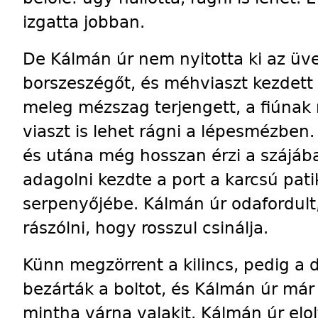
izgatta jobban.
De Kálmán úr nem nyitotta ki az üv
borszeszégőt, és méhviaszt kezdett 
meleg mézszag terjengett, a fiúnak
viaszt is lehet rágni a lépesmézben
és utána még hosszan érzi a szájáb
adagolni kezdte a port a karcsú pat
serpenyőjébe. Kálmán úr odafordult,
rászólni, hogy rosszul csinálja.
Künn megzörrent a kilincs, pedig a 
bezárták a boltot, és Kálmán úr már 
mintha várna valakit. Kálmán úr elol