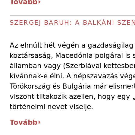
Tovább
SZERGEJ BARUH: A BALKÁNI SZE
Az elmúlt hét végén a gazdaságilag
köztársaság, Macedónia polgárai is 
államban vagy (Szerbiával kettesbe
kívánnak-e élni. A népszavazás vég
Törökország és Bulgária már elisme
viszont tiltakozik azellen, hogy egy 
történelmi nevet viselje.
Tovább