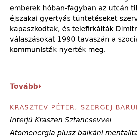
emberek hóban-fagyban az utcán til
éjszakai gyertyás tüntetéseket szer
kapaszkodtak, és telefirkálták Dimi
válaszásokat 1990 tavaszán a szocia
kommunisták nyerték meg.
Tovább
KRASZTEV PÉTER, SZERGEJ BARU
Interjú Kraszen Sztancsevvel
Atomenergia plusz balkáni mentalit