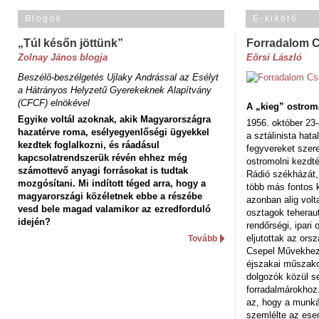
Blogok
E-kikötő
„Túl későn jöttünk”
Forradalom 
Zolnay János blogja
Eörsi László
Beszélő-beszélgetés Ujlaky Andrással az Esélyt
a Hátrányos Helyzetű Gyerekeknek Alapítvány
(CFCF) elnökével
A „kieg” ostrom
Egyike voltál azoknak, akik Magyarországra
1956. október 23-
hazatérve roma, esélyegyenlőségi ügyekkel
a sztálinista hat
kezdtek foglalkozni, és ráadásul
fegyvereket szere
kapcsolatrendszerük révén ehhez még
ostromolni kezdt
számottevő anyagi forrásokat is tudtak
Rádió székházát,
mozgósítani. Mi indított téged arra, hogy a
több más fontos 
magyarországi közéletnek ebbe a részébe
azonban alig volt
vesd bele magad valamikor az ezredforduló
osztagok teheraut
idején?
rendőrségi, ipar
eljutottak az ors
Tovább
Csepel Művekhez 
éjszakai műszakot
dolgozók közül s
forradalmárokhoz.
az, hogy a munk
szemlélte az es