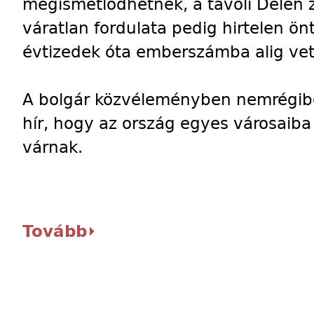
megismétlődhetnek, a távoli Délen 
váratlan fordulata pedig hirtelen ön
évtizedek óta emberszámba alig v
A bolgár közvéleményben nemrégibe
hír, hogy az ország egyes városai
várnak.
Tovább