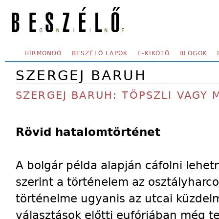
Skip to main content
SECONDARY MENU
HÍRMONDÓ
BESZÉLŐ LAPOK
E-KIKÖTŐ
BLOGOK
SZERGEJ BARUH
SZERGEJ BARUH: TÖPSZLI VAGY 
Rövid hatalomtörténet
A bolgár példa alapján cáfolni lehetn
szerint a történelem az osztályharco
történelme ugyanis az utcai küzdel
választások előtti eufóriában még 