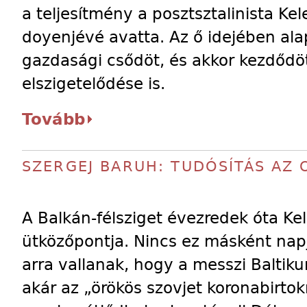
a teljesítmény a posztsztalinista Ke
doyenjévé avatta. Az ő idejében al
gazdasági csődöt, és akkor kezdődöt
elszigetelődése is.
Tovább
SZERGEJ BARUH: TUDÓSÍTÁS AZ 
A Balkán-félsziget évezredek óta Ke
ütközőpontja. Nincs ez másként nap
arra vallanak, hogy a messzi Balti
akár az „örökös szovjet koronabirtok