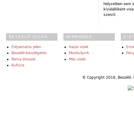
helyzetben sem s
kívülállóként vise
szerző.
BESZÉLŐ ÚJSÁG
HÍRMONDÓ
E-K
Folyamatos jelen
Hazai vizek
Eml
Beszélő-beszélgetés
Mozduljunk
Fény
Roma-dosszié
Más vizek
Kultúra
© Copyright 2016, Beszélő. 