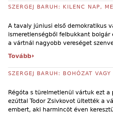
SZERGEJ BARUH: KILENC NAP, M
A tavaly júniusi első demokratikus 
ismeretlenségből felbukkant bolgár 
a vártnál nagyobb vereséget szenve
Tovább
SZERGEJ BARUH: BOHÓZAT VAGY
Régóta s türelmetlenül vártuk ezt a
ezúttal Todor Zsivkovot ültették a v
embert, aki harmincöt éven keresztü