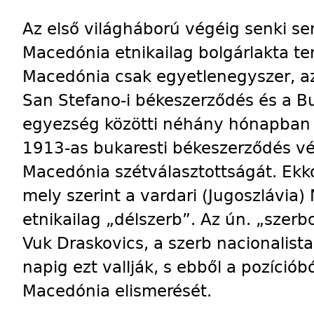
Az első világháború végéig senki s
Macedónia etnikailag bolgárlakta te
Macedónia csak egyetlenegyszer, az
San Stefano-i békeszerződés és a Bul
egyezség közötti néhány hónapban t
1913-as bukaresti békeszerződés vé
Macedónia szétválasztottságát. Ekko
mely szerint a vardari (Jugoszlávia
etnikailag „délszerb”. Az ún. „szerb
Vuk Draskovics, a szerb nacionalista
napig ezt vallják, s ebből a pozíciób
Macedónia elismerését.