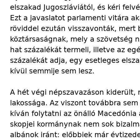
elszakad Jugoszláviától, és kéri fel
Ezt a javaslatot parlamenti vitára 
röviddel ezután visszavonták, mert 
köztársaságnak, mely a szövetség 
hat százalékát termeli, illetve az eg
százalékát adja, egy esetleges els
kívül semmije sem lesz.
A hét végi népszavazáson kiderült,
lakossága. Az viszont továbbra sem 
kíván folytatni az önálló Macedóni
skopjei kormánynak nem sok bizalm
albánok iránt: előbbiek már évtizede