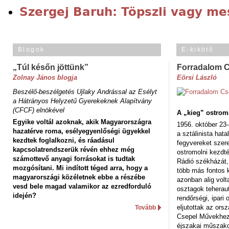
Szergej Baruh: Töpszli vagy me
Blogok
E-kikötő
„Túl későn jöttünk”
Forradalom 
Zolnay János blogja
Eörsi László
Beszélő-beszélgetés Ujlaky Andrással az Esélyt
a Hátrányos Helyzetű Gyerekeknek Alapítvány
(CFCF) elnökével
A „kieg” ostrom
Egyike voltál azoknak, akik Magyarországra
1956. október 23-
hazatérve roma, esélyegyenlőségi ügyekkel
a sztálinista hat
kezdtek foglalkozni, és ráadásul
fegyvereket szere
kapcsolatrendszerük révén ehhez még
ostromolni kezdt
számottevő anyagi forrásokat is tudtak
Rádió székházát,
mozgósítani. Mi indított téged arra, hogy a
több más fontos 
magyarországi közéletnek ebbe a részébe
azonban alig volt
vesd bele magad valamikor az ezredforduló
osztagok teheraut
idején?
rendőrségi, ipar
eljutottak az ors
Tovább
Csepel Művekhez 
éjszakai műszakot