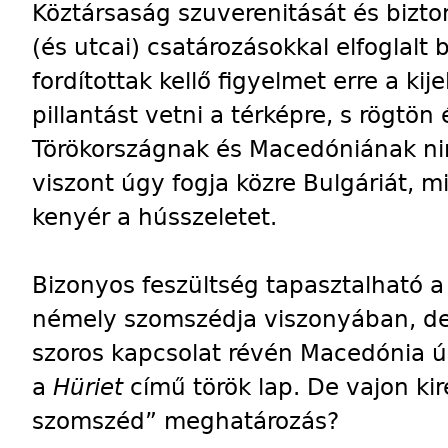
Köztársaság szuverenitását és bizto
(és utcai) csatározásokkal elfoglalt 
fordítottak kellő figyelmet erre a kij
pillantást vetni a térképre, s rögtö
Törökországnak és Macedóniának nin
viszont úgy fogja közre Bulgáriát, 
kenyér a hússzeletet.
Bizonyos feszültség tapasztalható 
némely szomszédja viszonyában, de 
szoros kapcsolat révén Macedónia úr
a
Hüriet
című török lap. De vajon ki
szomszéd” meghatározás?