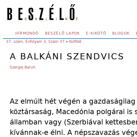
Skip to main content
SECONDARY MENU
HÍRMONDÓ
BESZÉLŐ LAPOK
E-KIKÖTŐ
BLOGOK
YOU ARE HERE:
37. szám, Évfolyam 3, Szám 37
»
Külföld
A BALKÁNI SZENDVICS
Szergej Baruh
Az elmúlt hét végén a gazdaságilag
köztársaság, Macedónia polgárai is 
államban vagy (Szerbiával kettesbe
kívánnak-e élni. A népszavazás vég