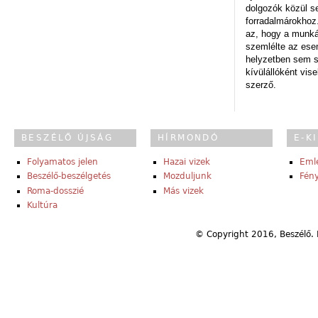
dolgozók közül s
forradalmárokhoz.
az, hogy a munk
szemlélte az es
helyzetben sem s
kívülállóként vise
szerző.
BESZÉLŐ ÚJSÁG
HÍRMONDÓ
E-K
Folyamatos jelen
Hazai vizek
Eml
Beszélő-beszélgetés
Mozduljunk
Fény
Roma-dosszié
Más vizek
Kultúra
© Copyright 2016, Beszélő. 