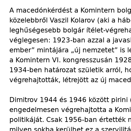
A macedónkérdést a Komintern bolgá
közelebbről Vaszil Kolarov (aki a há
leghűségesebb bolgár ítélet-végrehaj
véglegesen: 1923-ban azzal a javasla
ember” mintájára „új nemzetet” is l
a Komintern VI. kongresszusán 1928
1934-ben határozat születik arról, h
végrehajtották, létrejött az új mac
Dimitrov 1944 és 1946 között pirini
engedelmesen végrehajtotta a Komi
politikáját. Csak 1956-ban értették
milyen sokba kerülhet ez a szervilit