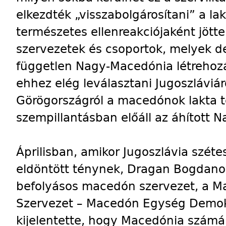
elkezdték „visszabolgárosítani” a la
természetes ellenreakciójaként jötte
szervezetek és csoportok, melyek de
független Nagy-Macedónia létrehozás
ehhez elég leválasztani Jugoszláviáró
Görögországról a macedónok lakta t
szempillantásban előáll az áhított 
Áprilisban, amikor Jugoszlávia szé
eldöntött ténynek, Dragan Bogdanov
befolyásos macedón szervezet, a Ma
Szervezet – Macedón Egység Demokra
kijelentette, hogy Macedónia számár