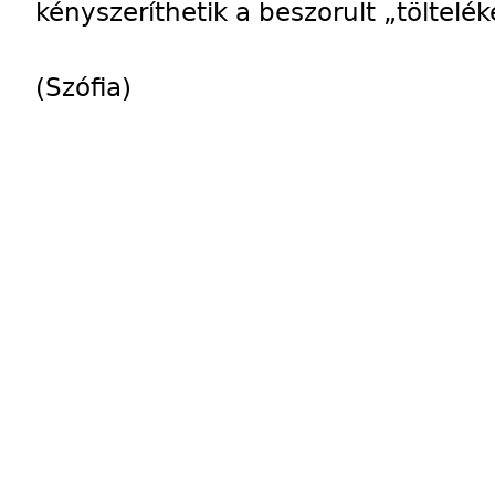
kényszeríthetik a beszorult „töltelé
(Szófia)