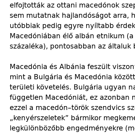
elfojtották az ottani macedónok szep
sem mutatnak hajlandóságot arra, ho
utóbbiak pedig egyre nyíltabb érdek
Macedóniában élő albán etnikum (a
százaléka), pontosabban az általuk b
Macedónia és Albánia feszült viszo
mint a Bulgária és Macedónia között
területi követelés. Bulgária ugyan 
független Macedóniát, ez azonban m
ezzel a macedón–török szendvics sz
„kenyérszeletek” bármikor megkem
legkülönbözőbb engedményekre (mon