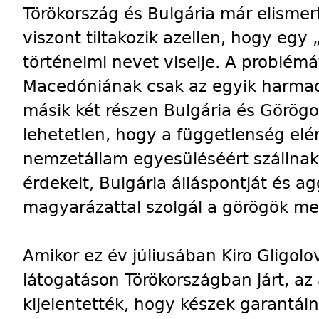
Törökország és Bulgária már elisme
viszont tiltakozik azellen, hogy egy 
történelmi nevet viselje. A problém
Macedóniának csak az egyik harmada
másik két részen Bulgária és Görögo
lehetetlen, hogy a függetlenség elé
nemzetállam egyesüléséért szállnak 
érdekelt, Bulgária álláspontját és a
magyarázattal szolgál a görögök mer
Amikor ez év júliusában Kiro Gligol
látogatáson Törökországban járt, az
kijelentették, hogy készek garantál