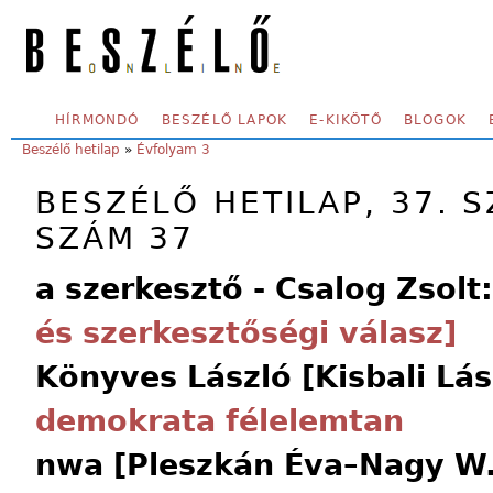
Skip to main content
SECONDARY MENU
HÍRMONDÓ
BESZÉLŐ LAPOK
E-KIKÖTŐ
BLOGOK
YOU ARE HERE:
Beszélő hetilap
»
Évfolyam 3
BESZÉLŐ HETILAP, 37. S
SZÁM 37
a szerkesztő - Csalog Zsolt
és szerkesztőségi válasz]
Könyves László [Kisbali Lás
demokrata félelemtan
nwa [Pleszkán Éva–Nagy W.