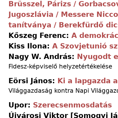
Brüsszel, Párizs / Gorbacsov
Jugoszlávia / Messere Nicc
tanítványa / Berekfürdő di
Kőszeg Ferenc:
A demokrác
Kiss Ilona:
A Szovjetunió s
Nagy W. András:
Nyugodt e
Fidesz-képviselő helyzetértékelése
Eörsi János:
Ki a lapgazda 
Világgazdaság kontra Napi Világga
Upor:
Szerecsenmosdatás
Újvárosi Viktor [Somogyi J