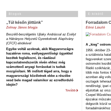
Blogok
E-kikötő
„Túl későn jöttünk”
Forradalom 
Zolnay János blogja
Eörsi László
Beszélő-beszélgetés Ujlaky Andrással az Esélyt
a Hátrányos Helyzetű Gyerekeknek Alapítvány
(CFCF) elnökével
A „kieg” ostrom
Egyike voltál azoknak, akik Magyarországra
1956. október 23-
hazatérve roma, esélyegyenlőségi ügyekkel
a sztálinista hat
kezdtek foglalkozni, és ráadásul
fegyvereket szere
kapcsolatrendszerük révén ehhez még
ostromolni kezdt
számottevő anyagi forrásokat is tudtak
Rádió székházát,
mozgósítani. Mi indított téged arra, hogy a
több más fontos 
magyarországi közéletnek ebbe a részébe
azonban alig volt
vesd bele magad valamikor az ezredforduló
osztagok teheraut
idején?
rendőrségi, ipar
eljutottak az ors
Tovább
Csepel Művekhez 
éjszakai műszakot
dolgozók közül s
forradalmárokhoz.