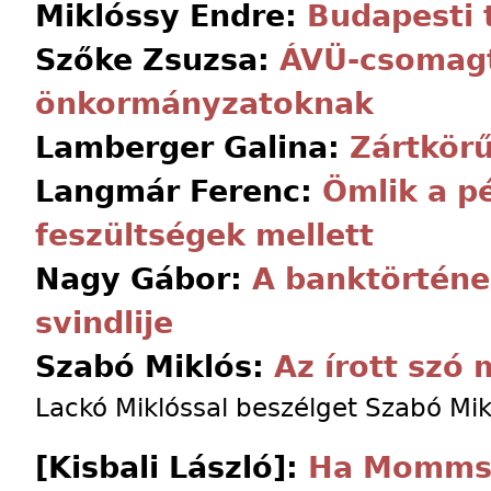
Miklóssy Endre:
Budapesti 
Szőke Zsuzsa:
ÁVÜ-csomag
önkormányzatoknak
Lamberger Galina:
Zártkör
Langmár Ferenc:
Ömlik a p
feszültségek mellett
Nagy Gábor:
A banktörtén
svindlije
Szabó Miklós:
Az írott szó 
Lackó Miklóssal beszélget Szabó Mik
[Kisbali László]:
Ha Momms