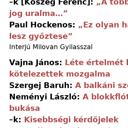
–k [Kőszeg Ferenc]:
„A több
jog uralma…”
Paul Hockenos:
„Ez olyan 
lesz győztese”
Interjú Milovan Gyilasszal
Vajna János:
Léte értelmét 
kötelezettek mozgalma
Szergej Baruh:
A balkáni s
Neményi László:
A blokkfló
bukása
–k:
Kisebbségi kérdőjelek