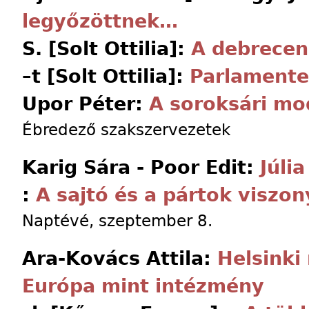
legyőzöttnek…
S. [Solt Ottilia]:
A debrecen
–t [Solt Ottilia]:
Parlamente
Upor Péter:
A soroksári mod
Ébredező szakszervezetek
Karig Sára - Poor Edit:
Júlia
:
A sajtó és a pártok viszon
Naptévé, szeptember 8.
Ara-Kovács Attila:
Helsinki
Európa mint intézmény