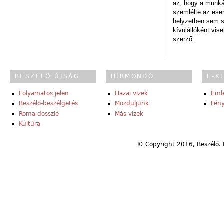
az, hogy a munk
szemlélte az es
helyzetben sem s
kívülállóként vise
szerző.
BESZÉLŐ ÚJSÁG
HÍRMONDÓ
E-K
Folyamatos jelen
Hazai vizek
Eml
Beszélő-beszélgetés
Mozduljunk
Fény
Roma-dosszié
Más vizek
Kultúra
© Copyright 2016, Beszélő. 