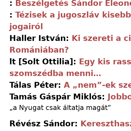
:
Beszélgetés Sándor Eleon
:
Tézisek a jugoszláv kiseb
jogairól
Haller István:
Ki szereti a 
Romániában?
lt [Solt Ottilia]:
Egy kis ras
szomszédba menni…
Tálas Péter:
A „nem”-ek sz
Tamás Gáspár Miklós:
Jobbo
„a Nyugat csak áltatja magát”
Révész Sándor:
Kereszthas