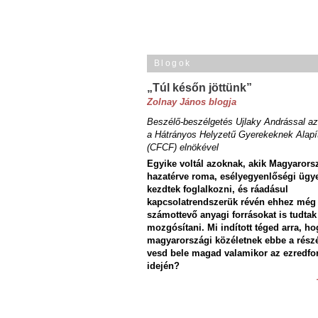
Blogok
„Túl későn jöttünk”
Zolnay János blogja
Beszélő-beszélgetés Ujlaky Andrással az
a Hátrányos Helyzetű Gyerekeknek Alapí
(CFCF) elnökével
Egyike voltál azoknak, akik Magyarors
hazatérve roma, esélyegyenlőségi ügy
kezdtek foglalkozni, és ráadásul
kapcsolatrendszerük révén ehhez még
számottevő anyagi forrásokat is tudtak
mozgósítani. Mi indított téged arra, ho
magyarországi közéletnek ebbe a rész
vesd bele magad valamikor az ezredfo
idején?