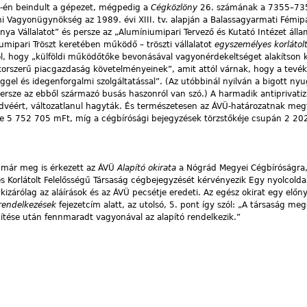
7-én beindult a gépezet, mégpedig a
Cégközlöny
26. számának a 7355–735
mi Vagyonügynökség az 1989. évi XIII. tv. alapján a Balassagyarmati Fémipa
nya Vállalatot” és persze az „Alumíniumipari Tervező és Kutató Intézet áll
iumipari Tröszt keretében működő – tröszti vállalatot
egyszemélyes korlátolt
lból, hogy „külföldi működőtőke bevonásával vagyonérdekeltséget alakítson k
 korszerű piacgazdaság követelményeinek”, amit attól várnak, hogy a tevé
gel és idegenforgalmi szolgáltatással”. (Az utóbbinál nyilván a bigott nyug
ersze az ebből származó busás haszonról van szó.) A harmadik antiprivatiz
edvéért, változatlanul hagyták. És természetesen az ÁVÜ-határozatnak meg
je 5 752 705 mFt, míg a cégbírósági bejegyzések törzstőkéje csupán 2 2
 már meg is érkezett az ÁVÜ
Alapító okirata
a Nógrád Megyei Cégbíróságra
 Korlátolt Felelősségű Társaság cégbejegyzését kérvényezik Egy nyolcolda
zárólag az aláírások és az ÁVÜ pecsétje eredeti. Az egész okirat egy elő
rendelkezések
fejezetcím alatt, az utolsó, 5. pont így szól: „A társaság me
gítése után fennmaradt vagyonával az alapító rendelkezik.”