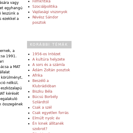
Filmkritika
tására vagy
Szociálpolitika
ület egyhangú
Vajdasági viszonyok
i leszünk a
Révész Sándor
s ezekkel a
posztok
KORÁBBI TÉMÁK
ernek, a
1956-os Intézet
csa 1991.
A kultúra helyzete
ri
A sors és a számla
anácsa a MAT
Ádám Zoltán posztok
llalat
Afrika
a körülményt,
Beszélő a
ció nélkül,
Klubrádióban
g eszközalapú
Biszku Béla
MAT kérését
Búcsú Borbély
megalakuló
Szilárdtól
on összegének
Csak a szél
Csak egyetlen forrás
Elmúlt nyolc év
Én kinek állítanék
szobrot?