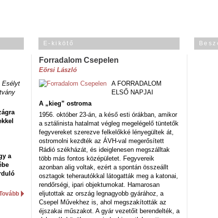
E-kikötő
Besz
Forradalom Csepelen
Eörsi László
 Esélyt
A FORRADALOM
tvány
ELSŐ NAPJAI
A „kieg” ostroma
zágra
1956. október 23-án, a késő esti órákban, amikor
ekkel
a sztálinista hatalmat végleg megelégelő tüntetők
fegyvereket szerezve felkelőkké lényegültek át,
ostromolni kezdték az ÁVH-val megerősített
Rádió székházát, és ideiglenesen megszálltak
gy a
több más fontos középületet. Fegyvereik
ébe
azonban alig voltak, ezért a spontán összeállt
rduló
osztagok teherautókkal látogatták meg a katonai,
rendőrségi, ipari objektumokat. Hamarosan
eljutottak az ország legnagyobb gyárához, a
Tovább
Csepel Művekhez is, ahol megszakították az
éjszakai műszakot. A gyár vezetőit berendelték, a