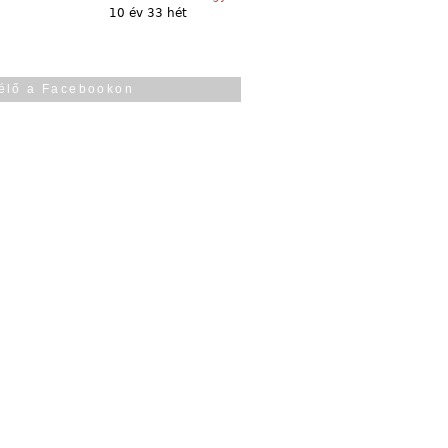
10 év 33 hét
élő a Facebookon