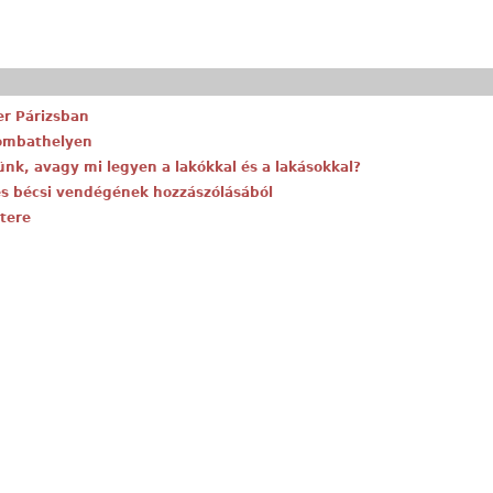
er Párizsban
zombathelyen
ünk, avagy mi legyen a lakókkal és a lakásokkal?
és bécsi vendégének hozzászólásából
tere