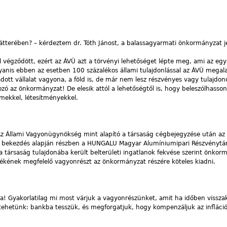
hátterében? – kérdeztem dr. Tóth Jánost, a balassagyarmati önkormányzat j
al végződött, ezért az ÁVÜ azt a törvényi lehetőséget lépte meg, ami az eg
gyanis ebben az esetben 100 százalékos állami tulajdonlással az ÁVÜ megala
ott vállalat vagyona, a föld is, de már nem lesz részvényes vagy tulajdon
zó az önkormányzat! De elesik attól a lehetőségtől is, hogy beleszólhasso
emekkel, létesítményekkel.
„Az Állami Vagyonügynökség mint alapító a társaság cégbejegyzése után az 
 (1) bekezdés alapján részben a HUNGALU Magyar Alumíniumipari Részvénytá
a társaság tulajdonába került belterületi ingatlanok fekvése szerint önko
értékének megfelelő vagyonrészt az önkormányzat részére köteles kiadni.
a! Gyakorlatilag mi most várjuk a vagyonrészünket, amit ha időben vissz
 tehetünk: bankba tesszük, és megforgatjuk, hogy kompenzáljuk az infláció