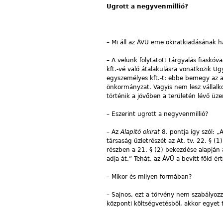
Ugrott a negyvenmillió?
– Mi áll az ÁVÜ eme okiratkiadásának 
–
A velünk folytatott tárgyalás fiaskóv
kft.-vé való átalakulásra vonatkozik U
egyszemélyes kft.-t: ebbe bemegy az ad
önkormányzat. Vagyis nem lesz vállalko
történik a jövőben a területén lévő üz
–
Eszerint ugrott a negyvenmillió?
–
Az
Alapító okirat
8. pontja így szól: 
társaság üzletrészét az At. tv. 22. §
részben a 21. § (2) bekezdése alapján 
adja át.” Tehát, az ÁVÜ a bevitt föld 
–
Mikor és milyen formában?
–
Sajnos, ezt a törvény nem szabályozz
központi költségvetésből, akkor egyet