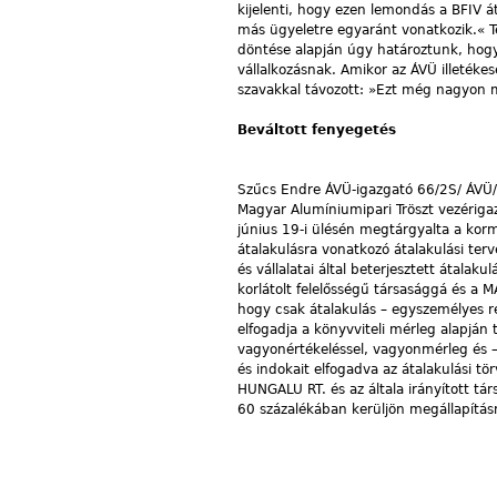
kijelenti, hogy ezen lemondás a BFIV át
más ügyeletre egyaránt vonatkozik.« T
döntése alapján úgy határoztunk, hogy 
vállalkozásnak. Amikor az ÁVÜ illetéke
szavakkal távozott: »Ezt még nagyon 
Beváltott fenyegetés
Szűcs Endre ÁVÜ-igazgató 66/2S/ ÁVÜ/9
Magyar Alumíniumipari Tröszt vezérig
június 19-i ülésén megtárgyalta a kor
átalakulásra vonatkozó átalakulási ter
és vállalatai által beterjesztett átalak
korlátolt felelősségű társasággá és a 
hogy csak átalakulás – egyszemélyes rés
elfogadja a könyvviteli mérleg alapján t
vagyonértékeléssel, vagyonmérleg és – 
és indokait elfogadva az átalakulási t
HUNGALU RT. és az általa irányított tá
60 százalékában kerüljön megállapítás