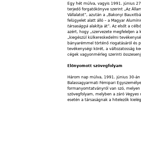
Egy hét múlva, vagyis 1991. június 2
terjedő forgatókönyve szerint „Az Álla
Vállalatot”, azután a „Bakonyi Bauxitbá
felügyelet alatt álló – a Magyar Alumín
társasággá
alakítja át”. Az elsőt a cé
azért, hogy „szervezete megfeleljen a
„kiegészül külkereskedelmi tevékenység
bányarémmel történő riogatásáról és p
tevékenységi körét, a változatosság k
cégek vagyonmérleg szerinti összesen
Előnyomott szövegfolyam
Három nap múlva, 1991. június 30-án
Balassagyarmati Fémipari Egyszemélyes
formanyomtatványról van szó, melyen ki
szövegfolyam, melyben a záró
Vegyes 
esetén a társaságnak a hitelezők kielé