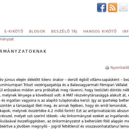
E-KIKÖTŐ
BLOGOK
BESZÉLŐ TÁJ
HANGOS KIKÖTŐ
IN
mányzat
ORMÁNYZATOKNAK
Nyomtatób
június elején délelőtt kilenc órakor – derült égből villámcsapásként – beál
íniumipari Tröszt vezérigazgatója és a Balassagyarmati Fémipari Vállalat 
ül erőszakos módon arra próbáltak meg rávenni, hogy testületi döntés nélkü
melynek lényege a következő volt: A MAT részvénytársasággá alakult át, é
és ingatlan vagyona is az alapító tulajdonába kerül; így az ipartelep belter
zintén a társaságot illeti meg, és annak fejében, hogy én erről lemondok
kapok, melynek összértéke 4,2 millió forint! Ezt az antiprivatizációs abszur
 résszel, melyet szó szerint idézek: »Az önkormányzat ezeket az ingatlanoka
alakulásával összefüggésben, az önkormányzatot a belterületi föld alapján me
deértve a jövőben megnyíló – jogról feltétlenül és visszavonhatatlanul lem