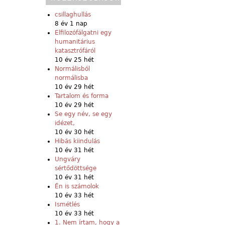
csillaghullás
8 év 1 nap
Elfilozófálgatni egy
humanitárius
katasztrófáról
10 év 25 hét
Normálisból
normálisba
10 év 29 hét
Tartalom és forma
10 év 29 hét
Se egy név, se egy
idézet,
10 év 30 hét
Hibás kiindulás
10 év 31 hét
Ungváry
sértődöttsége
10 év 31 hét
Én is számolok
10 év 33 hét
Ismétlés
10 év 33 hét
1. Nem írtam, hogy a