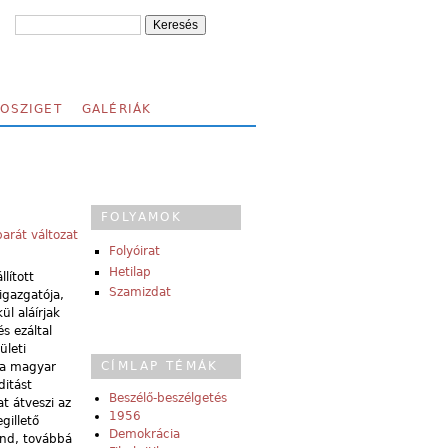
FOSZIGET
GALÉRIÁK
FOLYAMOK
arát változat
Folyóirat
Hetilap
lított
Szamizdat
igazgatója,
l aláírjak
s ezáltal
ületi
CÍMLAP TÉMÁK
, a magyar
ditást
Beszélő-beszélgetés
t átveszi az
1956
gillető
Demokrácia
ond, továbbá