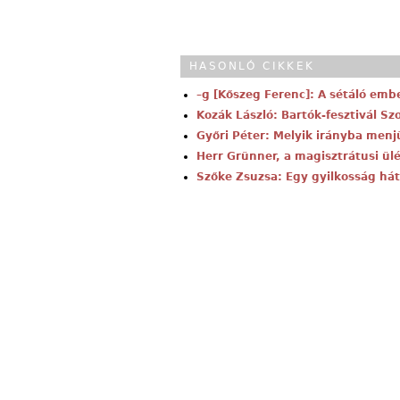
HASONLÓ CIKKEK
–g [Kőszeg Ferenc]: A sétáló emb
Kozák László: Bartók-fesztivál S
Győri Péter: Melyik irányba menj
Herr Grünner, a magisztrátusi ül
Szőke Zsuzsa: Egy gyilkosság hát