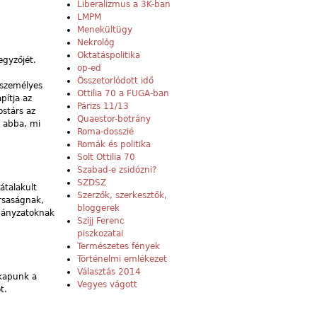
Liberalizmus a 3K-ban
LMPM
Menekültügy
Nekrológ
Oktatáspolitika
egyzőjét.
op-ed
Összetorlódott idő
yszemélyes
Ottilia 70 a FUGA-ban
pítja az
Párizs 11/13
ostárs az
Quaestor-botrány
n abba, mi
Roma-dosszié
Romák és politika
Solt Ottilia 70
Szabad-e zsidózni?
SZDSZ
átalakult
Szerzők, szerkesztők,
rsaságnak,
bloggerek
rmányzatoknak
Szijj Ferenc
piszkozatai
Természetes fények
Történelmi emlékezet
Választás 2014
akapunk a
Vegyes vágott
t.