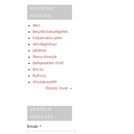
FOLYÓIRAT
ROVATOK
Vers
Beszélő-beszélgetés
Folyamatos jelen
Vendégkönyv
Játéktér
Roma-dosszié
Befejezetlen múlt
Búcsú
Kultúra
Visszabeszélő
Összes rovat →
BESZÉLŐ
HÍRLEVÉL
Email:
*