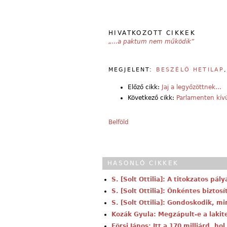
HIVATKOZOTT CIKKEK
„…a paktum nem működik”
MEGJELENT:
BESZÉLŐ HETILAP
Előző cikk:
Jaj a legyőzöttnek…
Következő cikk:
Parlamenten kív
Belföld
HASONLÓ CIKKEK
S. [Solt Ottilia]: A titokzatos pá
S. [Solt Ottilia]: Önkéntes biztos
S. [Solt Ottilia]: Gondoskodik, mi
Kozák Gyula: Megzápult-e a lakit
Eörsi János: Itt a 170 milliárd, hol