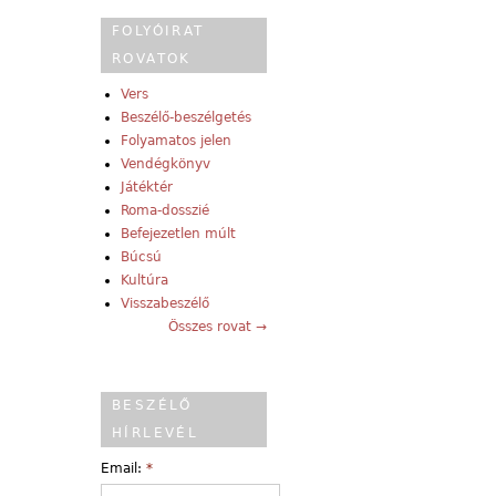
FOLYÓIRAT
ROVATOK
Vers
Beszélő-beszélgetés
Folyamatos jelen
Vendégkönyv
Játéktér
Roma-dosszié
Befejezetlen múlt
Búcsú
Kultúra
Visszabeszélő
Összes rovat →
BESZÉLŐ
HÍRLEVÉL
Email:
*