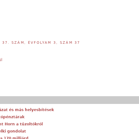
,
37. SZÁM, ÉVFOLYAM 3, SZÁM 37
ül
lyázat és más helyesbítések
ítópénztárak
nt Horn a tűzoltókról
elki gondolat
 a 170 milliárd