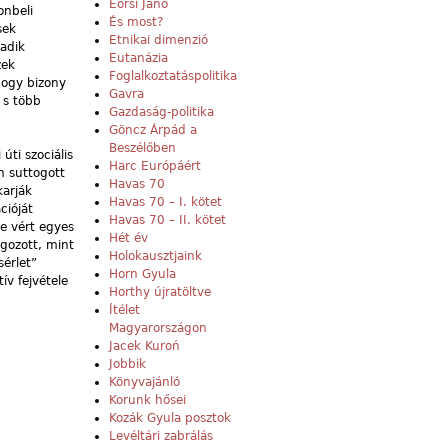
Eörsi Janó
onbeli
És most?
sek
Etnikai dimenzió
adik
Eutanázia
zek
Foglalkoztatáspolitika
 hogy bizony
Gavra
 s több
Gazdaság-politika
Göncz Árpád a
Beszélőben
úti szociális
Harc Európáért
n suttogott
Havas 70
karják
Havas 70 – I. kötet
cióját
Havas 70 – II. kötet
e vért egyes
Hét év
lgozott, mint
Holokausztjaink
sérlet”
Horn Gyula
v fejvétele
Horthy újratöltve
Ítélet
Magyarországon
Jacek Kuroń
Jobbik
Könyvajánló
Korunk hősei
Kozák Gyula posztok
Levéltári zabrálás