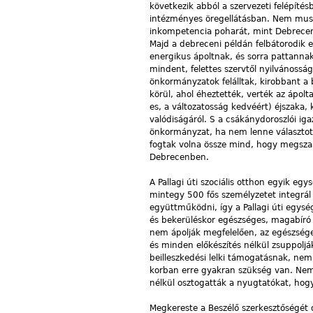
következik abból a szervezeti felépítés
intézményes öregellátásban. Nem muszá
inkompetencia poharát, mint Debrecenb
Majd a debreceni példán felbátorodik 
energikus ápoltnak, és sorra pattannak
mindent, felettes szervtől nyilvánosság
önkormányzatok felálltak, kirobbant a b
körül, ahol éheztették, verték az ápol
es, a változatosság kedvéért) éjszaka, 
valódiságáról. S a csákánydoroszlói iga
önkormányzat, ha nem lenne választott
fogtak volna össze mind, hogy megszab
Debrecenben.
A Pallagi úti szociális otthon egyik e
mintegy 500 fős személyzetet integrá
együttműködni, így a Pallagi úti egys
és bekerüléskor egészséges, magabíró
nem ápolják megfelelően, az egészséges
és minden előkészítés nélkül zsuppoljá
beilleszkedési lelki támogatásnak, nem s
korban erre gyakran szükség van. Nem 
nélkül osztogatták a nyugtatókat, hog
Megkereste a Beszélő szerkesztőségét 