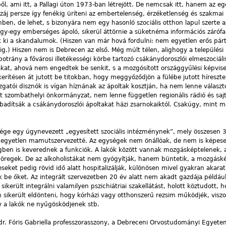
ből, ami itt, a Pallagi úton 1973-ban létrejött. De nemcsak itt, hanem az eg
j persze így fenékig üríteni az embertelenség, érzéketlenség és szakmai
en, de lehet, s bizonyára nem egy hasonló szociális otthon lapul szerte 
egy-egy emberséges ápoló, sikerül áttörnie a süketnéma információs zárófa
 ki a skandalumok. (Hiszen van már hová fordulni: nem egyetlen erős párt
ig.) Hiszen nem is Debrecen az első. Még múlt télen, alighogy a települési
otrány a fővárosi illetékességi körbe tartozó csákánydoroszlói elmeszociáli
takat, ahová nem engedtek be senkit, s a mozgósított országgyűlési képvis
kerítésen át jutott be titokban, hogy meggyőződjön a fülébe jutott híreszte
zgatói disznók is vígan híznának az ápoltak kosztján, ha nem lenne választo
 szombathelyi önkormányzat, nem lenne független regionális rádió és saj
adítsák a csákánydoroszlói ápoltakat házi zsarnokaiktól. Csakúgy, mint m
gysége egy úgynevezett „egyesített szociális intézménynek”, mely összesen 
l egyetlen mamutszervezetté. Az egységek nem önállóak, de nem is képes
égben is keverednek a funkciók. A lakók között vannak mozgásképtelenek, a
 öregek. De az alkoholistákat nem gyógyítják, hanem büntetik, a mozgásk
eket pedig rövid idő alatt hospitalizálják, különösen mivel gyakran akarat
k be őket. Az integrált szervezetben 20 év alatt nem akadt gazdája példáu
ikerült integrálni valamilyen pszichiátriai szakellátást, holott köztudott, 
sikerült eldönteni, hogy kórházi vagy otthonszerű rezsim működjék, viszo
y a lakók ne nyűgösködjenek stb.
dr. Fóris Gabriella professzorasszony, a Debreceni Orvostudományi Egyete