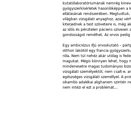
kutatólaboratóriumának nemrég kinevezet
gyógyszerkísérletek hasonlóképpen a k
ellátásának rendszerében. Megtudtuk
világban vizsgálati anyaghoz, azaz vér
kiterjednek a test szöveteire is, még a
az idős és pénztelen páciens szívesen 
gondosságot remélhet. Az orvos pedig 
Egy ambiciózus ifjú orvoskutató – pártp
otthon lakóitól egy francia gyógyszer
róla. Nem túl nehéz akár utólag is fede
magukat. Mégis könnyen lehet, hogy mo
mindenesetre magas tudományos bizott
vizsgálati személyektől, nem csalt-e, 
egészséges vizsgálati személlyel. A pr
sikamlós adalékai alighanem szintén n
nem intézi el ezt a problémát…