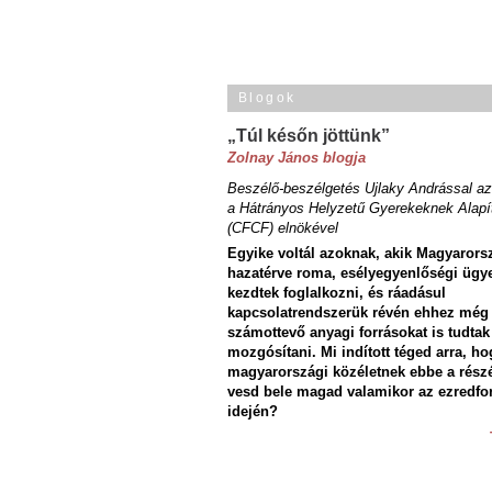
Blogok
„Túl későn jöttünk”
Zolnay János blogja
Beszélő-beszélgetés Ujlaky Andrással az
a Hátrányos Helyzetű Gyerekeknek Alapí
(CFCF) elnökével
Egyike voltál azoknak, akik Magyarors
hazatérve roma, esélyegyenlőségi ügy
kezdtek foglalkozni, és ráadásul
kapcsolatrendszerük révén ehhez még
számottevő anyagi forrásokat is tudtak
mozgósítani. Mi indított téged arra, ho
magyarországi közéletnek ebbe a rész
vesd bele magad valamikor az ezredfo
idején?