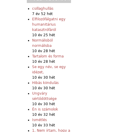
csillaghullás
7 év 52 hét
Elfilozófálgatni egy
humanitárius
katasztrófáról
10 év 25 hét
Normálisból
normálisba
10 év 28 hét
Tartalom és forma
10 év 28 hét
Se egy név, se egy
idézet,
10 év 30 hét
Hibás kiindulás
10 év 30 hét
Ungváry
sértődöttsége
10 év 30 hét
Én is számolok
10 év 32 hét
Ismétlés
10 év 33 hét
1. Nem írtam, hogy a