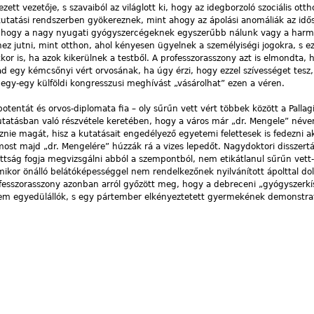
t vezetője, s szavaiból az világlott ki, hogy az idegborzoló szociális otth
utatási rendszerben gyökereznek, mint ahogy az ápolási anomáliák az idő
, hogy a nagy nyugati gyógyszercégeknek egyszerűbb nálunk vagy a harm
hez jutni, mint otthon, ahol kényesen ügyelnek a személyiségi jogokra, s e
kkor is, ha azok kikerülnek a testből. A professzorasszony azt is elmondta,
ad egy kémcsőnyi vért orvosának, ha úgy érzi, hogy ezzel szívességet tesz,
egy-egy külföldi kongresszusi meghívást „vásárolhat” ezen a véren.
otentát és orvos-diplomata fia – oly sűrűn vett vért többek között a Pallagi 
kutatásban való részvétele keretében, hogy a város már „dr. Mengele” néve
znie magát, hisz a kutatásait engedélyező egyetemi felettesek is fedezni a
st majd „dr. Mengelére” húzzák rá a vizes lepedőt. Nagydoktori disszertá
ság fogja megvizsgálni abból a szempontból, nem etikátlanul sűrűn vett-
amikor önálló belátóképességgel nem rendelkezőnek nyilvánított ápolttal do
ofesszorasszony azonban arról győzött meg, hogy a debreceni „gyógyszerkí
em egyedülállók, s egy pártember elkényeztetett gyermekének demonstratí