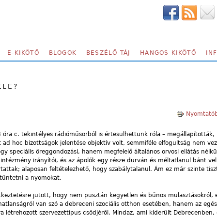
E-KIKÖTŐ
BLOGOK
BESZÉLŐ TÁJ
HANGOS KIKÖTŐ
IN
ELE?
Nyomtatób
óra c. tekintélyes rádióműsorból is értesülhettünk róla – megállapították,
 ad hoc bizottságok jelentése objektív volt, semmiféle elfogultság nem vez
hogy speciális öreggondozási, hanem megfelelő általános orvosi ellátás nélkül
 intézmény irányítói, és az ápolók egy része durván és méltatlanul bánt ve
tattak; alaposan feltételezhető, hogy szabálytalanul. Ám ez már szinte tisz
ltüntetni a nyomokat.
keztetésre jutott, hogy nem pusztán kegyetlen és bűnös mulasztásokról, 
almatlanságról van szó a debreceni szociális otthon esetében, hanem az egés
ra létrehozott szervezettípus csődjéről. Mindaz, ami kiderült Debrecenben