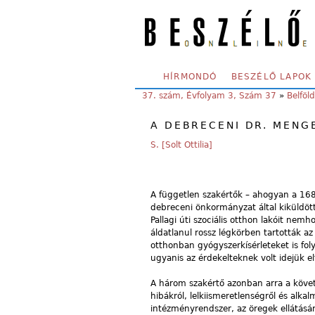
Skip to main content
SECONDARY MENU
HÍRMONDÓ
BESZÉLŐ LAPOK
YOU ARE HERE:
37. szám, Évfolyam 3, Szám 37
»
Belföld
A DEBRECENI DR. MENG
S. [Solt Ottilia]
A független szakértők – ahogyan a 168 
debreceni önkormányzat által kiküldött
Pallagi úti szociális otthon lakóit nem
áldatlanul rossz légkörben tartották az
otthonban gyógyszerkísérleteket is foly
ugyanis az érdekelteknek volt idejük e
A három szakértő azonban arra a követ
hibákról, lelkiismeretlenségről és alk
intézményrendszer, az öregek ellátásá