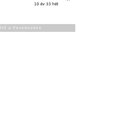
10 év 33 hét
élő a Facebookon