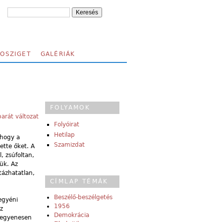
FOSZIGET
GALÉRIÁK
FOLYAMOK
arát változat
Folyóirat
Hetilap
 hogy a
Szamizdat
ette őket. A
, zsúfoltan,
lük. Az
tázhatatlan,
CÍMLAP TÉMÁK
Beszélő-beszélgetés
egyéni
1956
z
Demokrácia
, egyenesen