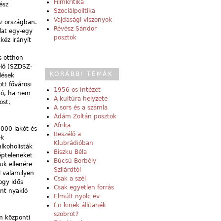
Filmkritika
ész
Szociálpolitika
Vajdasági viszonyok
az országban.
Révész Sándor
lat egy-egy
posztok
kéz irányít
s otthon
elő (SZDSZ-
KORÁBBI TÉMÁK
lések
tt fővárosi
1956-os Intézet
tó, ha nem
A kultúra helyzete
ost,
A sors és a számla
Ádám Zoltán posztok
Afrika
3000 lakót és
Beszélő a
ek
Klubrádióban
lkoholisták
Biszku Béla
épteleneket
Búcsú Borbély
uk ellenére
Szilárdtól
l valamilyen
Csak a szél
hogy idős
Csak egyetlen forrás
nt nyakló
Elmúlt nyolc év
Én kinek állítanék
szobrot?
m központi