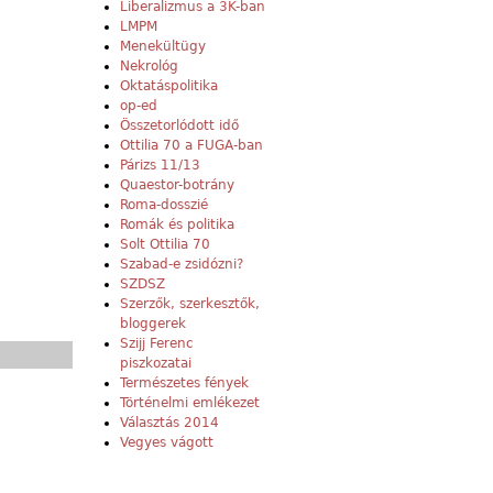
Liberalizmus a 3K-ban
LMPM
Menekültügy
Nekrológ
Oktatáspolitika
op-ed
Összetorlódott idő
Ottilia 70 a FUGA-ban
Párizs 11/13
Quaestor-botrány
Roma-dosszié
Romák és politika
Solt Ottilia 70
Szabad-e zsidózni?
SZDSZ
Szerzők, szerkesztők,
bloggerek
Szijj Ferenc
piszkozatai
Természetes fények
Történelmi emlékezet
Választás 2014
Vegyes vágott