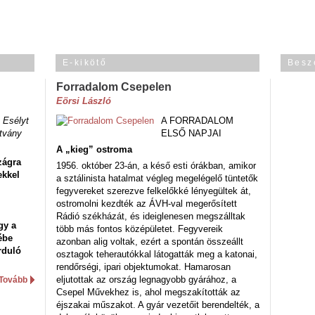
E-kikötő
Besz
Forradalom Csepelen
Eörsi László
 Esélyt
A FORRADALOM
tvány
ELSŐ NAPJAI
A „kieg” ostroma
zágra
1956. október 23-án, a késő esti órákban, amikor
ekkel
a sztálinista hatalmat végleg megelégelő tüntetők
fegyvereket szerezve felkelőkké lényegültek át,
ostromolni kezdték az ÁVH-val megerősített
Rádió székházát, és ideiglenesen megszálltak
gy a
több más fontos középületet. Fegyvereik
ébe
azonban alig voltak, ezért a spontán összeállt
rduló
osztagok teherautókkal látogatták meg a katonai,
rendőrségi, ipari objektumokat. Hamarosan
eljutottak az ország legnagyobb gyárához, a
Tovább
Csepel Művekhez is, ahol megszakították az
éjszakai műszakot. A gyár vezetőit berendelték, a