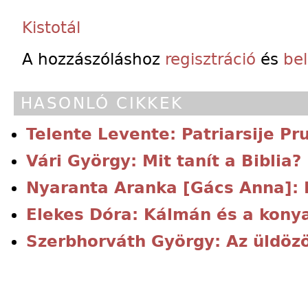
Kistotál
A hozzászóláshoz
regisztráció
és
be
HASONLÓ CIKKEK
Telente Levente: Patriarsije Pr
Vári György: Mit tanít a Biblia?
Nyaranta Aranka [Gács Anna]: 
Elekes Dóra: Kálmán és a kon
Szerbhorváth György: Az üldözö