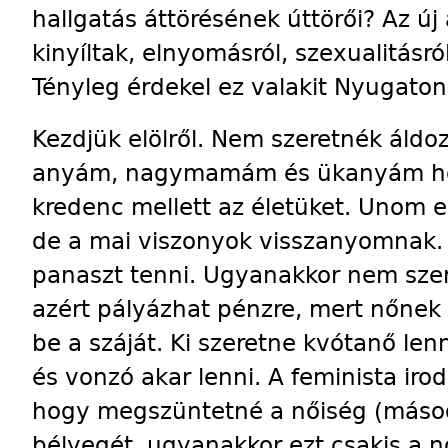
hallgatás áttörésének úttörői? Az új 
kinyíltak, elnyomásról, szexualitásró
Tényleg érdekel ez valakit Nyugaton
Kezdjük elölről. Nem szeretnék áldoza
anyám, nagymamám és ükanyám hog
kredenc mellett az életüket. Unom ez
de a mai viszonyok visszanyomnak. 
panaszt tenni. Ugyanakkor nem szeret
azért pályázhat pénzre, mert nőnek s
be a száját. Ki szeretne kvótanő lenn
és vonzó akar lenni. A feminista ir
hogy megszüntetné a nőiség (másod
bélyegét, ugyanakkor ezt csakis a nő