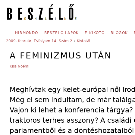
Skip to main content
SECONDARY MENU
HÍRMONDÓ
BESZÉLŐ LAPOK
E-KIKÖTŐ
BLOGOK
YOU ARE HERE:
2009. február, Évfolyam 14, Szám 2
»
Kistotál
A FEMINIZMUS UTÁN
Kiss Noémi
Meghívtak egy kelet-európai női irod
Még el sem indultam, de már találg
Vajon ki lehet a konferencia tárgya?
traktoros terhes asszony? A családi
parlamentből és a döntéshozatalból