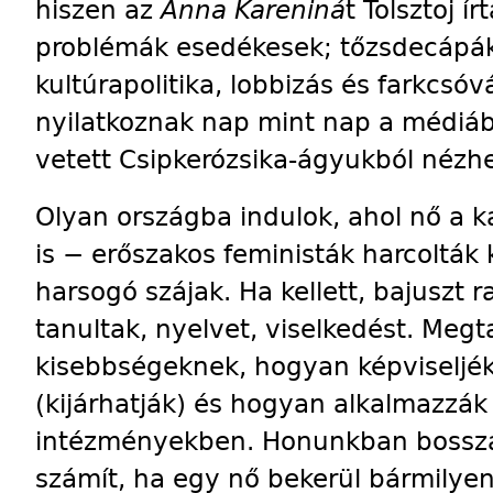
hiszen az
Anna Kareniná
t Tolsztoj í
problémák esedékesek; tőzsdecápák,
kultúrapolitika, lobbizás és farkcsó
nyilatkoznak nap mint nap a médiába
vetett Csipkerózsika-ágyukból nézhe
Olyan országba indulok, ahol nő a ka
is − erőszakos feministák harcolták 
harsogó szájak. Ha kellett, bajuszt r
tanultak, nyelvet, viselkedést. Megt
kisebbségeknek, hogyan képviseljék 
(kijárhatják) és hogyan alkalmazzák
intézményekben. Honunkban bossza
számít, ha egy nő bekerül bármilye