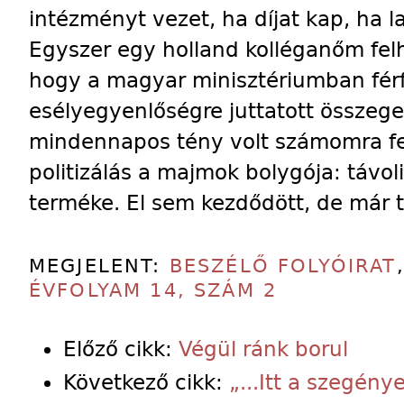
intézményt vezet, ha díjat kap, ha l
Egyszer egy holland kolléganőm fel
hogy a magyar minisztériumban férf
esélyegyenlőségre juttatott összege
mindennapos tény volt számomra fe
politizálás a majmok bolygója: távoli
terméke. El sem kezdődött, de már tú
MEGJELENT:
BESZÉLŐ FOLYÓIRAT
ÉVFOLYAM 14, SZÁM 2
Előző cikk:
Végül ránk borul
Következő cikk:
„...Itt a szegény