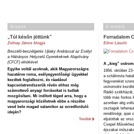
Blogok
E-kikötő
„Túl későn jöttünk”
Forradalom 
Zolnay János blogja
Eörsi László
Beszélő-beszélgetés Ujlaky Andrással az Esélyt
a Hátrányos Helyzetű Gyerekeknek Alapítvány
(CFCF) elnökével
A „kieg” ostrom
Egyike voltál azoknak, akik Magyarországra
1956. október 23-
hazatérve roma, esélyegyenlőségi ügyekkel
a sztálinista hat
kezdtek foglalkozni, és ráadásul
fegyvereket szere
kapcsolatrendszerük révén ehhez még
ostromolni kezdt
számottevő anyagi forrásokat is tudtak
Rádió székházát,
mozgósítani. Mi indított téged arra, hogy a
több más fontos 
magyarországi közéletnek ebbe a részébe
azonban alig volt
vesd bele magad valamikor az ezredforduló
osztagok teheraut
idején?
rendőrségi, ipar
eljutottak az ors
Tovább
Csepel Művekhez 
éjszakai műszakot