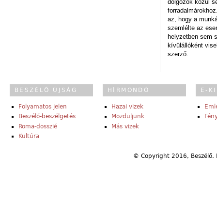
dolgozók közül s
forradalmárokhoz.
az, hogy a munk
szemlélte az es
helyzetben sem s
kívülállóként vise
szerző.
BESZÉLŐ ÚJSÁG
HÍRMONDÓ
E-K
Folyamatos jelen
Hazai vizek
Eml
Beszélő-beszélgetés
Mozduljunk
Fény
Roma-dosszié
Más vizek
Kultúra
© Copyright 2016, Beszélő. 