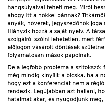
hangsúlyaival teheti meg. Miről bes
ahogy itt a nőkkel bánnak? Titkárnő
anyák, nővérek, jegyszedőnők jogai
Hiányzik hozzá a saját nyelv. A társ
szolgáiról szólni lehetetlen, mert férf
előjogon vásárolt döntések születnek
folyamatosan mások papolnak.
De a legfőbb probléma a szitokszó:
még mindig kinyílik a bicska, ha a n
hogy ezt a konferenciát nem a rég
rendezik. Legújabban azt hallani, ho
hatalmat akar, és nyugodjunk meg, e