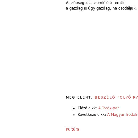
A szépséget a szemlélő teremti;
a gazdag is úgy gazdag, ha csodáljuk.
MEGJELENT:
BESZÉLŐ FOLYÓIR
Előző cikk:
A Török-per
Következő cikk:
A Magyar Irodalm
Kultúra