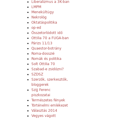
Liberalizmus a 3K-ban
LMPM
Menekültügy
Nekrológ
Oktatáspolitika
op-ed
Összetorlódott idő
Ottilia 70 a FUGA-ban
Párizs 11/13
Quaestor-botrány
Roma-dosszié
Romák és politika
Solt Ottilia 70
Szabad-e zsidózni?
SZDSZ
Szerzők, szerkesztők,
bloggerek
Szijj Ferenc
piszkozatai
Természetes fények
Történelmi emlékezet
Választás 2014
Vegyes vágott