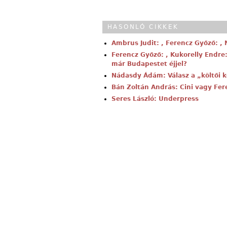
HASONLÓ CIKKEK
Ambrus Judit: , Ferencz Győző: 
Ferencz Győző: , Kukorelly Endre:
már Budapestet éjjel?
Nádasdy Ádám: Válasz a „költői 
Bán Zoltán András: Cini vagy Fer
Seres László: Underpress