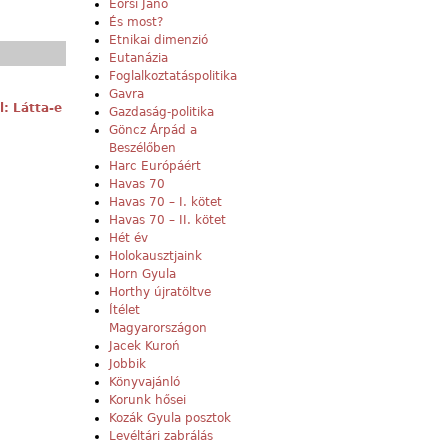
Eörsi Janó
És most?
Etnikai dimenzió
Eutanázia
Foglalkoztatáspolitika
Gavra
l: Látta-e
Gazdaság-politika
Göncz Árpád a
Beszélőben
Harc Európáért
Havas 70
Havas 70 – I. kötet
Havas 70 – II. kötet
Hét év
Holokausztjaink
Horn Gyula
Horthy újratöltve
Ítélet
Magyarországon
Jacek Kuroń
Jobbik
Könyvajánló
Korunk hősei
Kozák Gyula posztok
Levéltári zabrálás