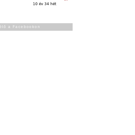
10 év 34 hét
élő a Facebookon