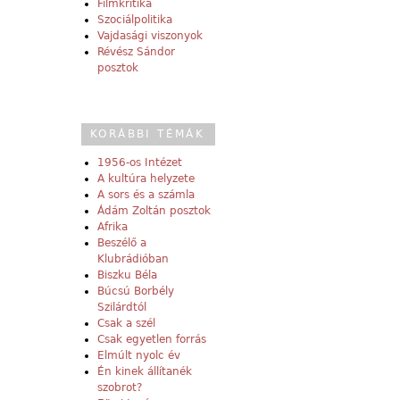
Filmkritika
Szociálpolitika
Vajdasági viszonyok
Révész Sándor
posztok
KORÁBBI TÉMÁK
1956-os Intézet
A kultúra helyzete
A sors és a számla
Ádám Zoltán posztok
Afrika
Beszélő a
Klubrádióban
Biszku Béla
Búcsú Borbély
Szilárdtól
Csak a szél
Csak egyetlen forrás
Elmúlt nyolc év
Én kinek állítanék
szobrot?