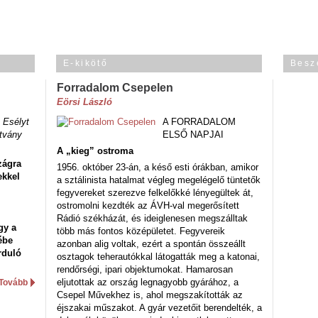
E-kikötő
Besz
Forradalom Csepelen
Eörsi László
 Esélyt
A FORRADALOM
tvány
ELSŐ NAPJAI
A „kieg” ostroma
zágra
1956. október 23-án, a késő esti órákban, amikor
ekkel
a sztálinista hatalmat végleg megelégelő tüntetők
fegyvereket szerezve felkelőkké lényegültek át,
ostromolni kezdték az ÁVH-val megerősített
Rádió székházát, és ideiglenesen megszálltak
gy a
több más fontos középületet. Fegyvereik
ébe
azonban alig voltak, ezért a spontán összeállt
rduló
osztagok teherautókkal látogatták meg a katonai,
rendőrségi, ipari objektumokat. Hamarosan
eljutottak az ország legnagyobb gyárához, a
Tovább
Csepel Művekhez is, ahol megszakították az
éjszakai műszakot. A gyár vezetőit berendelték, a