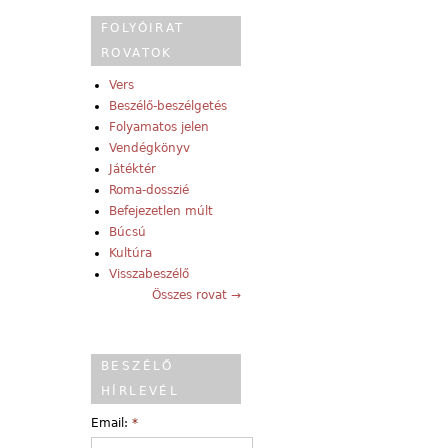
FOLYÓIRAT
ROVATOK
Vers
Beszélő-beszélgetés
Folyamatos jelen
Vendégkönyv
Játéktér
Roma-dosszié
Befejezetlen múlt
Búcsú
Kultúra
Visszabeszélő
Összes rovat →
BESZÉLŐ
HÍRLEVÉL
Email:
*