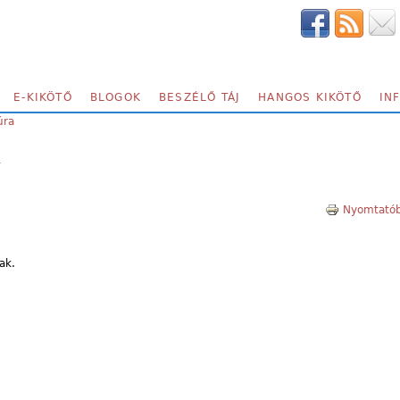
E-KIKÖTŐ
BLOGOK
BESZÉLŐ TÁJ
HANGOS KIKÖTŐ
IN
úra
A
Nyomtatób
ak.