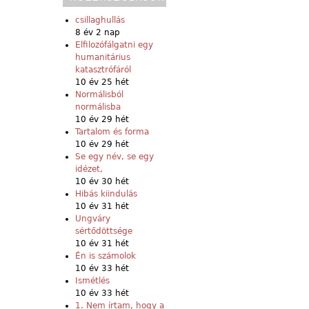
csillaghullás
8 év 2 nap
Elfilozófálgatni egy
humanitárius
katasztrófáról
10 év 25 hét
Normálisból
normálisba
10 év 29 hét
Tartalom és forma
10 év 29 hét
Se egy név, se egy
idézet,
10 év 30 hét
Hibás kiindulás
10 év 31 hét
Ungváry
sértődöttsége
10 év 31 hét
Én is számolok
10 év 33 hét
Ismétlés
10 év 33 hét
1. Nem írtam, hogy a