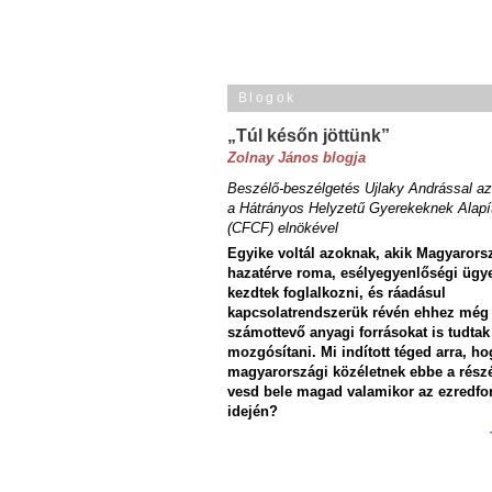
Blogok
„Túl későn jöttünk”
Zolnay János blogja
Beszélő-beszélgetés Ujlaky Andrással az
a Hátrányos Helyzetű Gyerekeknek Alapí
(CFCF) elnökével
Egyike voltál azoknak, akik Magyarors
hazatérve roma, esélyegyenlőségi ügy
kezdtek foglalkozni, és ráadásul
kapcsolatrendszerük révén ehhez még
számottevő anyagi forrásokat is tudtak
mozgósítani. Mi indított téged arra, ho
magyarországi közéletnek ebbe a rész
vesd bele magad valamikor az ezredfo
idején?