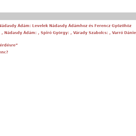
, Nádasdy Ádám: Levelek Nádasdy Ádámhoz és Ferencz Győzőhöz
 , Nádasdy Ádám: , Spiró György: , Várady Szabolcs: , Varró Dánie
kérdésre”
enc?