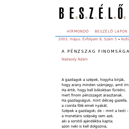
Skip to main content
SECONDARY MENU
HÍRMONDÓ
BESZÉLŐ LAPOK
YOU ARE HERE:
2003. május, Évfolyam 8, Szám 5
»
Kult
A PÉNZSZAG FINOMSÁG
Nádasdy Ádám
A gazdagok a szépek, hogyha bírják,
hogy arany minden számjegy, amit írn
Ha értik, hogy kell bókokban fürödni,
mert finom pénzszagot árasztanak.
Ha gazdagságuk, mint délceg gazella,
a csorda fölé emeli nyakát.
Szépek a gazdagok; de – mint a testi –
a monetáris szépség sem azé,
aki a sorstól ajándékba kapta;
azon neki is kell dolgoznia.