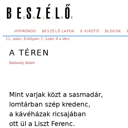
Skip to main content
SECONDARY MENU
HÍRMONDÓ
BESZÉLŐ LAPOK
E-KIKÖTŐ
BLOGOK
YOU ARE HERE:
11. szám, Évfolyam 7, Szám 9
»
Vers
A TÉREN
Nádasdy Ádám
Mint varjak közt a sasmadár,
lomtárban szép kredenc,
a kávéházak ricsajában
ott ül a Liszt Ferenc.