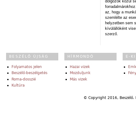
dolgozók közül s
forradalmárokhoz.
az, hogy a munk
szemlélte az es
helyzetben sem s
kívülállóként vise
szerző.
BESZÉLŐ ÚJSÁG
HÍRMONDÓ
E-K
Folyamatos jelen
Hazai vizek
Eml
Beszélő-beszélgetés
Mozduljunk
Fény
Roma-dosszié
Más vizek
Kultúra
© Copyright 2016, Beszélő. 