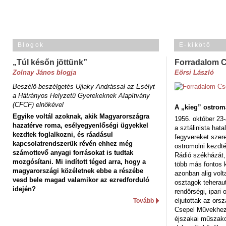
Blogok
E-kikötő
„Túl későn jöttünk”
Forradalom 
Zolnay János blogja
Eörsi László
Beszélő-beszélgetés Ujlaky Andrással az Esélyt
a Hátrányos Helyzetű Gyerekeknek Alapítvány
(CFCF) elnökével
A „kieg” ostrom
Egyike voltál azoknak, akik Magyarországra
1956. október 23-
hazatérve roma, esélyegyenlőségi ügyekkel
a sztálinista hat
kezdtek foglalkozni, és ráadásul
fegyvereket szere
kapcsolatrendszerük révén ehhez még
ostromolni kezdt
számottevő anyagi forrásokat is tudtak
Rádió székházát,
mozgósítani. Mi indított téged arra, hogy a
több más fontos 
magyarországi közéletnek ebbe a részébe
azonban alig volt
vesd bele magad valamikor az ezredforduló
osztagok teheraut
idején?
rendőrségi, ipar
eljutottak az ors
Tovább
Csepel Művekhez 
éjszakai műszakot