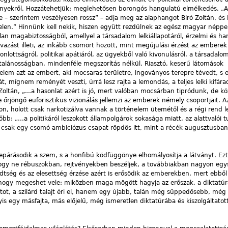
leményekről. Hozzátehetjük: meglehetősen borongós hangulatú elmélkedés. 
e – szerintem veszélyesen rossz” – adja meg az alaphangot Bíró Zoltán, és
elen.” Hinnünk kell nekik, hiszen együtt rezdülnek az egész magyar néppel
lan magabiztosságból, amellyel a társadalom lelkiállapotáról, érzelmi és ha
avazást illeti, az inkább csömört hozott, mint megújulási érzést az embere
nlottságról, politikai apátiáról, az ügyekből való kivonulásról, a társadalo
ltalánosságban, mindenféle megszorítás nélkül. Riasztó, keserű látomások
em azt az embert, aki mocsaras területre, ingoványos terepre tévedt, s 
, mígnem reményét veszti, úrrá lesz rajta a lemondás, a teljes lelki kifára
 Zoltán, „…a hasonlat azért is jó, mert valóban mocsárban tipródunk, de k
 őrjöngő euforisztikus vizionálás jellemzi az emberek némely csoportjait. Az
, holott csak narkotizálva vannak a történelem ütemétől és a régi rend l
sőbb: „…a politikáról leszokott állampolgárok sokasága miatt, az alattvalói 
csak egy csomó ambiciózus csapat röpdös itt, mint a récék augusztusban
bepárásodik a szem, s a honfibú ködfüggönye elhomályosítja a látványt. Ezt
 „Hogy ne rébuszokban, rejtvényekben beszéljek, a továbbiakban nagyon egy
tség és az elesettség érzése azért is erősödik az emberekben, mert ebből
a, hogy megeshet vele: miközben maga mögött hagyja az erőszak, a diktatúr
tot, a szilárd talajt éri el, hanem egy újabb, talán még süppedősebb, még
s egy másfajta, más előjelű, még ismeretlen diktatúrába és kiszolgáltatot