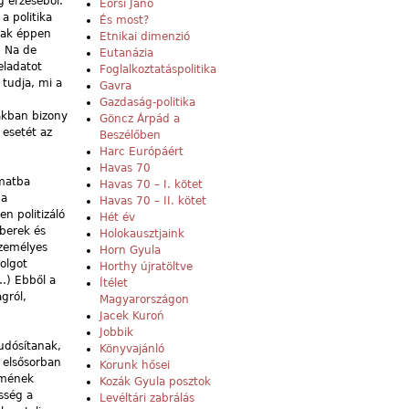
 érzéséből.
Eörsi Janó
a politika
És most?
sak éppen
Etnikai dimenzió
. Na de
Eutanázia
eladatot
Foglalkoztatáspolitika
tudja, mi a
Gavra
Gazdaság-politika
ákban bizony
Göncz Árpád a
 esetét az
Beszélőben
Harc Európáért
Havas 70
amatba
Havas 70 – I. kötet
 a
Havas 70 – II. kötet
n politizáló
Hét év
berek és
Holokausztjaink
személyes
Horn Gyula
olgot
Horthy újratöltve
…) Ebből a
Ítélet
gról,
Magyarországon
Jacek Kuroń
Jobbik
udósítanak,
Könyvajánló
t elsősorban
Korunk hősei
elmének
Kozák Gyula posztok
ősség a
Levéltári zabrálás