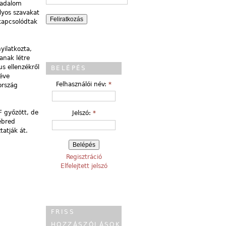
radalom
lyos szavakat
kapcsolódtak
yilatkozta,
anak létre
s ellenzékről
BELÉPÉS
 éve
Felhasználói név:
*
ország
F győzött, de
Jelszó:
*
lébred
atják át.
Regisztráció
Elfelejtett jelszó
FRISS
HOZZÁSZÓLÁSOK