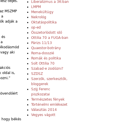
esz teljes.
Liberalizmus a 3K-ban
LMPM
k az MSZMP
Menekültügy
 a
Nekrológ
 ők adják a
Oktatáspolitika
op-ed
Összetorlódott idő
 és
Ottilia 70 a FUGA-ban
 a
Párizs 11/13
dolkodásmód
Quaestor-botrány
 vagy aki
Roma-dosszié
Romák és politika
Solt Ottilia 70
akciós
Szabad-e zsidózni?
oldal is,
SZDSZ
ozni.”
Szerzők, szerkesztők,
bloggerek
Szijj Ferenc
 jövendőért
piszkozatai
Természetes fények
Történelmi emlékezet
Választás 2014
Vegyes vágott
, hogy békés