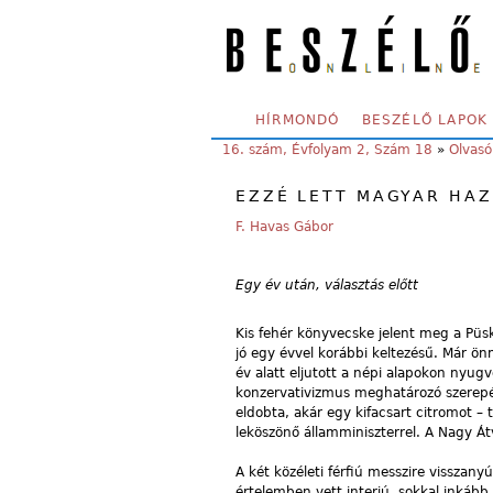
Skip to main content
SECONDARY MENU
HÍRMONDÓ
BESZÉLŐ LAPOK
YOU ARE HERE:
16. szám, Évfolyam 2, Szám 18
»
Olvasó
EZZÉ LETT MAGYAR HA
F. Havas Gábor
Egy év után, választás előtt
Kis fehér könyvecske jelent meg a Püsk
jó egy évvel korábbi keltezésű. Már önm
év alatt eljutott a népi alapokon nyu
konzervativizmus meghatározó szerepéi
eldobta, akár egy kifacsart citromot –
leköszönő államminiszterrel. A Nagy Á
A két közéleti férfiú messzire visszan
értelemben vett interjú, sokkal inkább 