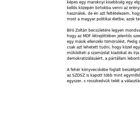
képes egy maroknyi kisebbség egy elg
kellős közepén birtokba venni az erén
használok, de én azt feltételezem, ho
most a magyar politikai életbe, azok te
Bíró Zoltán becsületére legyen mondva
hogy az MDF létrejöttében jelentős sz
egy másik ellenzéki tömörülést. Pedig
csak azt lehetett tudni, hogy közel eg
működteti a szamizdat kiadókat és írj
demokratizálásáért, a pártállam lebontá
A fehér könyvecskébe foglalt beszélget
az SZDSZ is kapott több mint egymillió 
egyszer, s rosszkedvük telét a választ