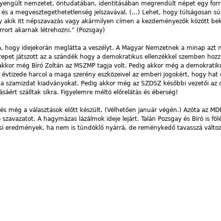
yengült nemzetet, öntudatában, identitásában megrendült népet egy for
y és a megvesztegethetetlenség jelszavával. (…) Lehet, hogy túlságosan sú
gy akik itt népszavazás vagy akármilyen címen a kezdeményezők között be
rrort akarnak létrehozni.” (Pozsgay)
, hogy idejekorán meglátta a veszélyt. A Magyar Nemzetnek a minap azt n
erepet játszott az a szándék hogy a demokratikus ellenzékkel szemben hozz
 akkor még Bíró Zoltán az MSZMP tagja volt. Pedig akkor még a demokratiku
y évtizede harcol a maga szerény eszközeivel az emberi jogokért, hogy hat
a a szamizdat kiadványokat. Pedig akkor még az SZDSZ későbbi vezetői az 
sáért szálltak síkra. Figyelemre méltó előrelátás és éberség!
és még a választások előtt készült. (Vélhetően január végén.) Azóta az MD
szavazatot. A hagymázas lázálmok ideje lejárt. Talán Pozsgay és Bíró is fö
ási eredmények, ha nem is tündöklő nyárrá, de reménykedő tavasszá változt