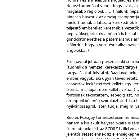
Honnan ez a mélabús hangulat, ez a ne
Nehéz tudomásul venni, hogy azok, aki
magasabb régióiból. „(…) nálunk népsz
nincsen hasznuk az ország szempontjáb
mielőtt annak a látszata kerekednék ki
teljesítő embereket keresnék a vezető
nép szükséglete, és a nép rá is bízha
gondolatmenethez a paternalizmus árn
előfordul, hogy a vezetésre alkalmas em
angolokkal.)
Pozsgaynál jobban persze senki sem is
(tudniillik a nemzeti kerekasztaltárgyal
tárgyalásokat folytatni. Ráadásul nekem
ember vagyok, aki ugyan tévedhetett,
csoportok leckéztetését kellett egy v
életutam alapján nem kellett volna. (…
fontosnak tekintettem, éspedig azt, h
szempontból még szórakoztatott is a h
nyilvánosságról, Isten tudja, még mil
Bíró és Pozsgay természetesen nemcsak
hanem a kialakult helyzet okaira is rá
és mindenekelőtt az SZDSZ-t, illetve az
jelentős részét ennek az ellenségképnek 