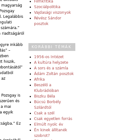
Filmkritika
„A magyarság
Szociálpolitika
 Pozsgay
Vajdasági viszonyok
. Legalábbis
Révész Sándor
ngulati
posztok
k számára.”
m riadtságáról
egyre inkább
KORÁBBI TÉMÁK
dás” –
özben
1956-os Intézet
t hiszik,
A kultúra helyzete
ebontásától”
A sors és a számla
tudatból
Ádám Zoltán posztok
 az
Afrika
Beszélő a
Klubrádióban
 Pozsgay is
Biszku Béla
szerűen és
Búcsú Borbély
 a mai
Szilárdtól
a egyik
Csak a szél
Csak egyetlen forrás
tságba.” Ez
Elmúlt nyolc év
Én kinek állítanék
szobrot?