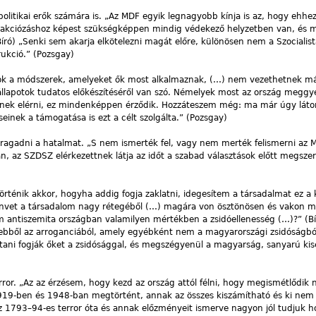
olitikai erők számára is. „Az MDF egyik legnagyobb kínja is az, hogy ehh
n akciózáshoz képest szükségképpen mindig védekező helyzetben van, és 
ó) „Senki sem akarja elkötelezni magát előre, különösen nem a Szocialista
rukció.” (Pozsgay)
zok a módszerek, amelyeket ők most alkalmaznak, (…) nem vezethetnek m
állapotok tudatos előkészítéséről van szó. Némelyek most az ország meggy
nének elérni, ez mindenképpen érződik. Hozzáteszem még: ma már úgy láto
inek a támogatása is ezt a célt szolgálta.” (Pozsgay)
k ragadni a hatalmat. „S nem ismerték fel, vagy nem merték felismerni az 
van, az SZDSZ elérkezettnek látja az időt a szabad választások előtt megszer
történik akkor, hogyha addig fogja zaklatni, idegesítem a társadalmat ez a 
zenvet a társadalom nagy rétegéből (…) magára von ösztönösen és vakon 
m antiszemita országban valamilyen mértékben a zsidóellenesség (…)?” (Bí
 ebből az arroganciából, amely egyébként nem a magyarországi zsidóságb
tani fogják őket a zsidósággal, és megszégyenül a magyarság, sanyarú ki
error. „Az az érzésem, hogy kezd az ország attól félni, hogy megismétlődik 
19-ben és 1948-ban megtörtént, annak az összes kiszámítható és ki nem
z 1793–94-es terror óta és annak előzményeit ismerve nagyon jól tudjuk 