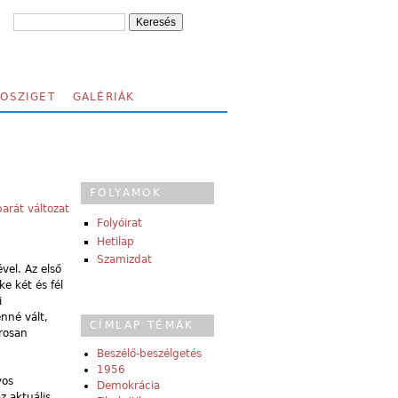
FOSZIGET
GALÉRIÁK
FOLYAMOK
arát változat
Folyóirat
Hetilap
Szamizdat
vel. Az első
e két és fél
i
nné vált,
CÍMLAP TÉMÁK
arosan
Beszélő-beszélgetés
1956
yos
Demokrácia
z aktuális