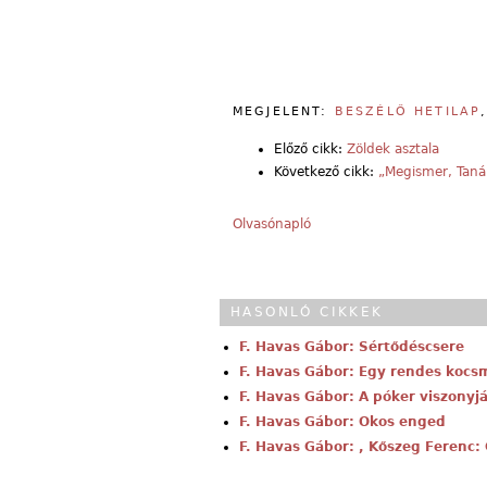
MEGJELENT:
BESZÉLŐ HETILAP
Előző cikk:
Zöldek asztala
Következő cikk:
„Megismer, Tanár
Olvasónapló
HASONLÓ CIKKEK
F. Havas Gábor: Sértődéscsere
F. Havas Gábor: Egy rendes kocs
F. Havas Gábor: A póker viszonyj
F. Havas Gábor: Okos enged
F. Havas Gábor: , Kőszeg Ferenc