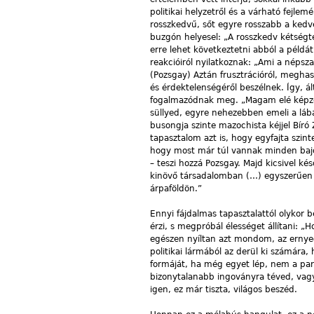
politikai helyzetről és a várható fej
rosszkedvű, sőt egyre rosszabb a kedv
buzgón helyesel: „A rosszkedv kétségt
erre lehet következtetni abból a példát
reakcióiról nyilatkoznak: „Ami a népsz
(Pozsgay) Aztán frusztrációról, meghaso
és érdektelenségéről beszélnek. Így, á
fogalmazódnak meg. „Magam elé képzel
süllyed, egyre nehezebben emeli a lábát
busongja szinte mazochista kéjjel Bíró
tapasztalom azt is, hogy egyfajta szinte
hogy most már túl vannak minden bajon
– teszi hozzá Pozsgay. Majd kicsivel ké
kinövő társadalomban (…) egyszerűen 
árpaföldön.”
Ennyi fájdalmas tapasztalattól olykor 
érzi, s megpróbál élességet állítani:
egészen nyíltan azt mondom, az ernyed
politikai lármából az derül ki számár
formáját, ha még egyet lép, nem a par
bizonytalanabb ingoványra téved, vagyi
igen, ez már tiszta, világos beszéd.