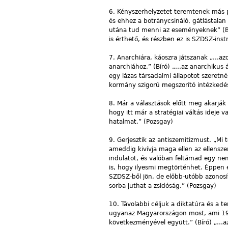
6. Kényszerhelyzetet teremtenek más p
és ehhez a botránycsináló, gátlástala
utána tud menni az eseményeknek” (Bír
is érthető, és részben ez is SZDSZ-inst
7. Anarchiára, káoszra játszanak „…a
anarchiához.” (Bíró) „…az anarchikus 
egy lázas társadalmi állapotot szeret
kormány szigorú megszorító intézkedése
8. Már a választások előtt meg akarjá
hogy itt már a stratégiai váltás ideje 
hatalmat.” (Pozsgay)
9. Gerjesztik az antiszemitizmust. „Mi 
ameddig kivívja maga ellen az ellens
indulatot, és valóban feltámad egy ne
is, hogy ilyesmi megtörténhet. Éppen
SZDSZ-ből jön, de előbb-utóbb azonosí
sorba juthat a zsidóság.” (Pozsgay)
10. Távolabbi céljuk a diktatúra és a t
ugyanaz Magyarországon most, ami 19
következményével együtt.” (Bíró) „…a