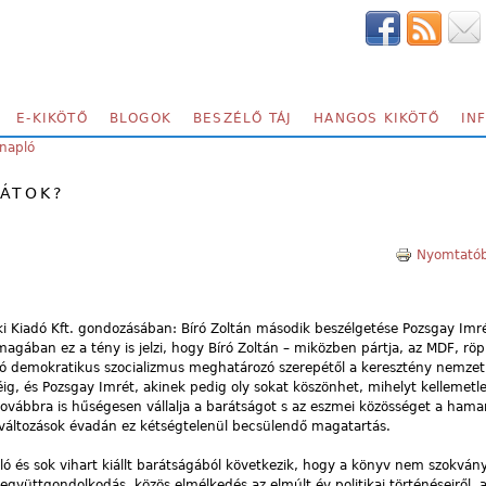
E-KIKÖTŐ
BLOGOK
BESZÉLŐ TÁJ
HANGOS KIKÖTŐ
IN
napló
ZÁTOK?
Nyomtatób
i Kiadó Kft. gondozásában: Bíró Zoltán második beszélgetése Pozsgay Imré
agában ez a tény is jelzi, hogy Bíró Zoltán – miközben pártja, az MDF, röpk
gvó demokratikus szocializmus meghatározó szerepétől a keresztény nemzet
g, és Pozsgay Imrét, akinek pedig oly sokat köszönhet, mihelyt kellemetle
 továbbra is hűségesen vállalja a barátságot s az eszmei közösséget a ham
tváltozások évadán ez kétségtelenül becsülendő magatartás.
yúló és sok vihart kiállt barátságából következik, hogy a könyv nem szokván
együttgondolkodás, közös elmélkedés az elmúlt év politikai történéseiről, a