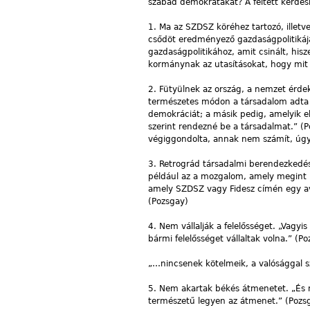
szabad demokratákat? A feltett kérdésr
1. Ma az SZDSZ köréhez tartozó, illetv
csődöt eredményező gazdaságpolitikájá
gazdaságpolitikához, amit csinált, hisz
kormánynak az utasításokat, hogy mit 
2. Fütyülnek az ország, a nemzet érdek
természetes módon a társadalom adta t
demokráciát; a másik pedig, amelyik e
szerint rendezné be a társadalmat.” (
végiggondolta, annak nem számít, úgy l
3. Retrográd társadalmi berendezkedés
például az a mozgalom, amely megint M
amely SZDSZ vagy Fidesz címén egy avi
(Pozsgay)
4. Nem vállalják a felelősséget. „Vagyi
bármi felelősséget vállaltak volna.” (P
„…nincsenek kötelmeik, a valósággal s
5. Nem akartak békés átmenetet. „És n
természetű legyen az átmenet.” (Pozs