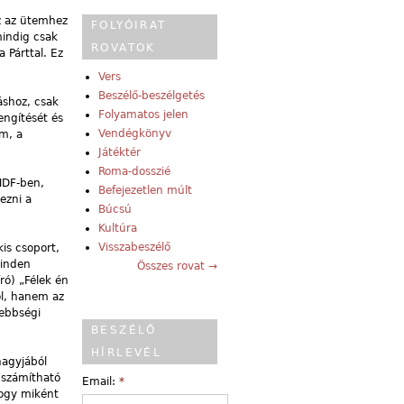
ez az ütemhez
FOLYÓIRAT
mindig csak
ROVATOK
 Párttal. Ez
Vers
Beszélő-beszélgetés
áshoz, csak
Folyamatos jelen
engítését és
Vendégkönyv
m, a
Játéktér
Roma-dosszié
MDF-ben,
Befejezetlen múlt
ezni a
Búcsú
Kultúra
Visszabeszélő
kis csoport,
minden
Összes rovat →
ró) „Félek én
ól, hanem az
sebbségi
BESZÉLŐ
HÍRLEVÉL
nagyjából
 számítható
Email:
*
hogy miként