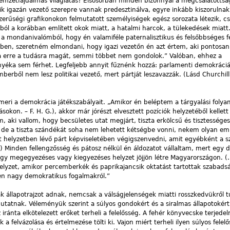
mzetfájdalmas világlátás? Elsősorban minden bizonnyal a megcsalatottság
k igazán vezető szerepre vannak predesztinálva, egyre inkább kiszorulnak 
erűségi grafikonokon felmutatott személyiségek egész sorozata létezik, c
ól a korábban említett okok miatt, a hatalmi harcok, a tülekedések miatt
 a mondanivalómból, hogy én valamiféle paternalisztikus és felsőbbséges f
kben, szeretném elmondani, hogy igazi vezetőn én azt értem, aki pontosan 
tja erre a tudásra magát, semmi többet nem gondolok.” Valóban, ehhez a
yéka sem férhet. Legfeljebb annyit fűznénk hozzá: parlamenti demokráci
berből nem lesz politikai vezető, mert pártját leszavazzák. (Lásd Churchill
meri a demokrácia játékszabályait. „Amikor én beléptem a tárgyalási foly
ásokon. – F. H. G.), akkor már jórészt elvesztett pozíciók helyzetéből kellett
, aki vallom, hogy becsületes utat megjárt, tiszta erkölcsű és tisztességese
 de a tiszta szándékát soha nem lehetett kétségbe vonni, nekem olyan em
ert helyzetben lévő párt képviseletében végigszenvedni, amit egyébként a 
) Minden fellengzősség és pátosz nélkül én áldozatot vállaltam, mert egy d
ogy megegyezéses vagy kiegyezéses helyzet jöjjön létre Magyarországon. (
elyzet, amikor percemberkék és paprikajancsik oktatást tartottak szabadsá
yen nagy demokratikus fogalmakról.”
 állapotrajzot adnak, nemcsak a válságjelenségek miatti rosszkedvükről t
mutatnak. Véleményük szerint a súlyos gondokért és a siralmas állapotokér
 iránta elkötelezett erőket terheli a felelősség. A fehér könyvecske terjed
a felvázolása és értelmezése tölti ki. Vajon miért terheli ilyen súlyos felel