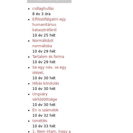
csillaghullás
8 év 3 óra
Elfilozófálgatni egy
humanitárius
katasztrófáról
10 év 25 hét
Normálisból
normálisba
10 év 29 hét
Tartalom és forma
10 év 29 hét
Se egy név, se egy
idézet,
10 év 30 hét
Hibás kiindulás
10 év 30 hét
Ungváry
sértődöttsége
10 év 30 hét
Én is számolok
10 év 32 hét
Ismétlés
10 év 33 hét
1. Nem írtam, hogy a