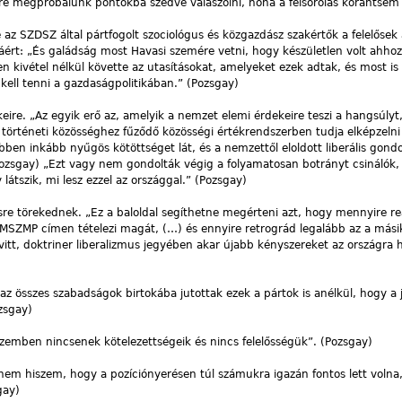
e megpróbálunk pontokba szedve válaszolni, noha a felsorolás korántsem l
e az SZDSZ által pártfogolt szociológus és közgazdász szakértők a felelőse
ért: „És galádság most Havasi szemére vetni, hogy készületlen volt ahhoz
en kivétel nélkül követte az utasításokat, amelyeket ezek adtak, és most is
kell tenni a gazdaságpolitikában.” (Pozsgay)
eire. „Az egyik erő az, amelyik a nemzet elemi érdekeire teszi a hangsúlyt,
örténeti közösséghez fűződő közösségi értékrendszerben tudja elképzelni
bben inkább nyűgös kötöttséget lát, és a nemzettől eloldott liberális gon
Pozsgay) „Ezt vagy nem gondolták végig a folyamatosan botrányt csinálók,
átszik, mi lesz ezzel az országgal.” (Pozsgay)
re törekednek. „Ez a baloldal segíthetne megérteni azt, hogy mennyire re
SZMP címen tételezi magát, (…) és ennyire retrográd legalább az a másik 
tt, doktriner liberalizmus jegyében akar újabb kényszereket az országra h
s az összes szabadságok birtokába jutottak ezek a pártok is anélkül, hogy a
ozsgay)
zemben nincsenek kötelezettségeik és nincs felelősségük”. (Pozsgay)
em hiszem, hogy a pozíciónyerésen túl számukra igazán fontos lett volna
gay)