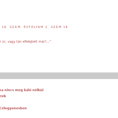
,
16. SZÁM, ÉVFOLYAM 2, SZÁM 18
 úr, vagy tán elfelejtett már?…”
ma nincs meg káló nélkül
áték
: Célegyenesben