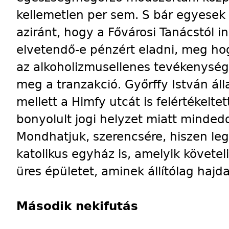
kellemetlen per sem. S bár egyesek
aziránt, hogy a Fővárosi Tanácstól 
elvetendő-e pénzért eladni, meg hog
az alkoholizmusellenes tevékenység
meg a tranzakció. Győrffy István áll
mellett a Himfy utcát is felértékelte
bonyolult jogi helyzet miatt minde
Mondhatjuk, szerencsére, hiszen leg
katolikus egyház is, amelyik követe
üres épületet, aminek állítólag hajd
Második nekifutás