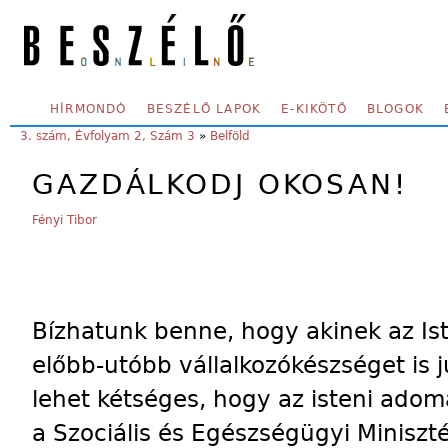
Skip to main content
SECONDARY MENU
HÍRMONDÓ
BESZÉLŐ LAPOK
E-KIKÖTŐ
BLOGOK
YOU ARE HERE:
3. szám, Évfolyam 2, Szám 3
»
Belföld
GAZDÁLKODJ OKOSAN!
Fényi Tibor
Bízhatunk benne, hogy akinek az Ist
előbb-utóbb vállalkozókészséget is j
lehet kétséges, hogy az isteni ado
a Szociális és Egészségügyi Miniszt