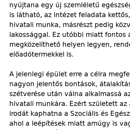
nyújtana egy új szemléletű egészség
is látható, az intézet feladata kettő
hivatali munka, másrészt pedig közv
lakossággal. Ez utóbbi miatt fontos
megközelíthető helyen legyen, rend
előadótermekkel is.
A jelenlegi épület erre a célra megfe
nagyon jelentős bontások, átalakításo
szétverése után válna alkalmassá a
hivatali munkára. Ezért született az
irodát kaphatna a Szociális és Egés
ahol a leépítések miatt amúgy is v