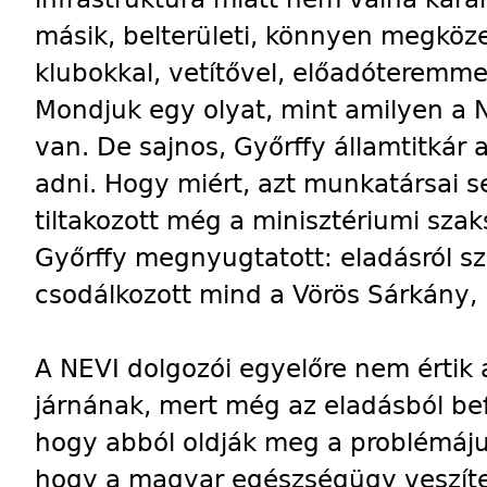
másik, belterületi, könnyen megköze
klubokkal, vetítővel, előadóteremme
Mondjuk egy olyat, mint amilyen a 
van. De sajnos, Győrffy államtitkár 
adni. Hogy miért, azt munkatársai se
tiltakozott még a minisztériumi szaks
Győrffy megnyugtatott: eladásról sz
csodálkozott mind a Vörös Sárkány, 
A NEVI dolgozói egyelőre nem értik a 
járnának, mert még az eladásból be
hogy abból oldják meg a problémáju
hogy a magyar egészségügy veszíte