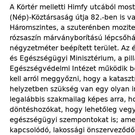
A Körtér melletti Himfy utcából most
(Nép)-Köztársaság útja 82.-ben is va
Háromszintes, a szuterénben mozite
rózsaszín márványborítású lépcsőh
négyzetméter beépített terület. Az é
és Egészségügyi Minisztérium, a pil
Egészségvédelmi Intézet működik 
kell arról meggyőzni, hogy a katasz
helyzetben szükség van egy olyan 
legalábbis szakmailag képes arra, ho
döntéshozókat, hogy lehetőleg veg
egészségügyi szempontokat is; amel
kapcsolódó, lakossági önszerveződő