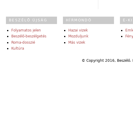
BESZÉLŐ ÚJSÁG
HÍRMONDÓ
E-K
Folyamatos jelen
Hazai vizek
Eml
Beszélő-beszélgetés
Mozduljunk
Fény
Roma-dosszié
Más vizek
Kultúra
© Copyright 2016, Beszélő. 