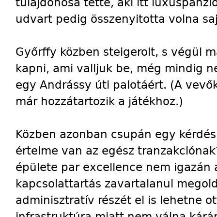
tulajdonosa tette, aki itt luxuspanzió
udvart pedig összenyitotta volna saj
Győrffy közben steigerolt, s végül má
kapni, ami valljuk be, még mindig 
egy Andrássy úti palotáért. (A vevők 
már hozzátartozik a játékhoz.)
Közben azonban csupán egy kérdés 
értelme van az egész tranzakciónak
épülete par excellence nem igazán
kapcsolattartás zavartalanul megoldh
adminisztratív részét el is lehetne ot
infrastruktúra miatt nem válna kárár