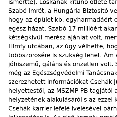
ismertté). Lóskának kitűnő ötlete t
Szabó Imrét, a Hungária Biztosító v
hogy az épület kb. egyharmadáért c
egész házat. Szabó 17 millióért aka
kétségkívül merész ajánlat volt, mert
Himfy utcában, az úgy vélhette, ho
többszörösére is szükség lehet. Ám
jóhiszemű, gáláns és önzetlen volt. 
még az Egészségvédelmi Tanácsnak is
szerezhetett információkat Csehák J
helyettestől, az MSZMP PB tagjától
helyzetének alakulásáról s az ezzel
Csehák-karrier lefelé ívelésével pá