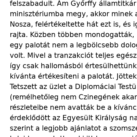
felszabadult. Ám Győrffy államtitká
minisztériumba megy, akkor minek a
Nosza, felértékeltette hát ezt is, és
rajta. Közben többen mondogatták, h
egy palotát nem a legbölcsebb dolog
volt. Mivel a tranzakciót teljes egés
így csak hallomásból értesülhettünk 
kívánta értékesíteni a palotát. Jötte
Tetszett az üzlet a Diplomáciai Testü
(remélhetőleg nem Czinegének akar
részleteibe nem avatták be a kíváncs
érdeklődött az Egyesült Királyság n
szerint a legjobb ajánlatot a szoms