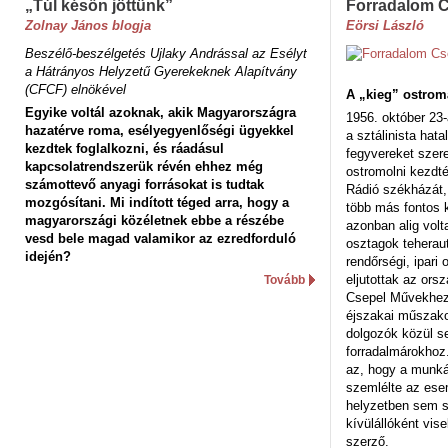
„Túl későn jöttünk”
Forradalom 
Zolnay János blogja
Eörsi László
Beszélő-beszélgetés Ujlaky Andrással az Esélyt
a Hátrányos Helyzetű Gyerekeknek Alapítvány
(CFCF) elnökével
A „kieg” ostrom
Egyike voltál azoknak, akik Magyarországra
1956. október 23-
hazatérve roma, esélyegyenlőségi ügyekkel
a sztálinista hat
kezdtek foglalkozni, és ráadásul
fegyvereket szere
kapcsolatrendszerük révén ehhez még
ostromolni kezdt
számottevő anyagi forrásokat is tudtak
Rádió székházát,
mozgósítani. Mi indított téged arra, hogy a
több más fontos 
magyarországi közéletnek ebbe a részébe
azonban alig volt
vesd bele magad valamikor az ezredforduló
osztagok teheraut
idején?
rendőrségi, ipar
eljutottak az ors
Tovább
Csepel Művekhez 
éjszakai műszakot
dolgozók közül s
forradalmárokhoz.
az, hogy a munk
szemlélte az es
helyzetben sem s
kívülállóként vise
szerző.