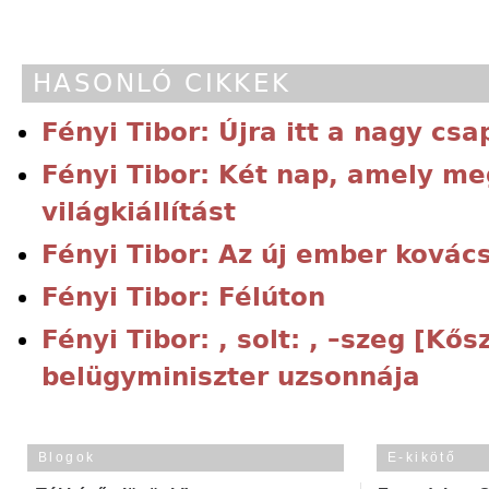
HASONLÓ CIKKEK
Fényi Tibor: Újra itt a nagy csa
Fényi Tibor: Két nap, amely me
világkiállítást
Fényi Tibor: Az új ember kovác
Fényi Tibor: Félúton
Fényi Tibor: , solt: , –szeg [Kő
belügyminiszter uzsonnája
Blogok
E-kikötő