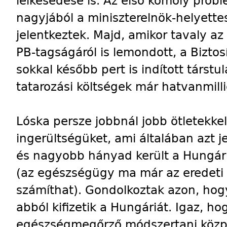
lelkesedése is. Az első komoly pro
nagyjából a miniszterelnök-helyette
jelentkeztek. Majd, amikor tavaly az
PB-tagságáról is lemondott, a Biztos
sokkal később pert is indított társtu
tatarozási költségek már hatvanmilli
Lóska persze jobbnál jobb ötletekke
ingerültségüket, ami általában azt 
és nagyobb hányad került a Hungár
(az egészségügy ma már az eredeti
számíthat). Gondolkoztak azon, hogy
abból kifizetik a Hungáriát. Igaz, ho
egészségmegőrző módszertani közpo