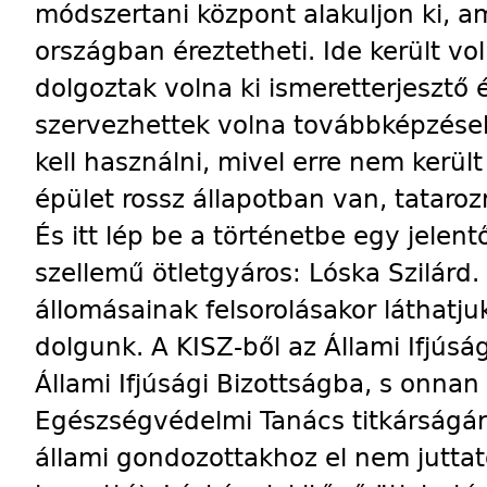
módszertani központ alakuljon ki, a
országban éreztetheti. Ide került vol
dolgoztak volna ki ismeretterjesztő 
szervezhettek volna továbbképzéseke
kell használni, mivel erre nem került
épület rossz állapotban van, tataroz
És itt lép be a történetbe egy jelent
szellemű ötletgyáros: Lóska Szilárd.
állomásainak felsorolásakor láthatj
dolgunk. A KISZ-ből az Állami Ifjúsá
Állami Ifjúsági Bizottságba, s onna
Egészségvédelmi Tanács titkárságár
állami gondozottakhoz el nem juttat