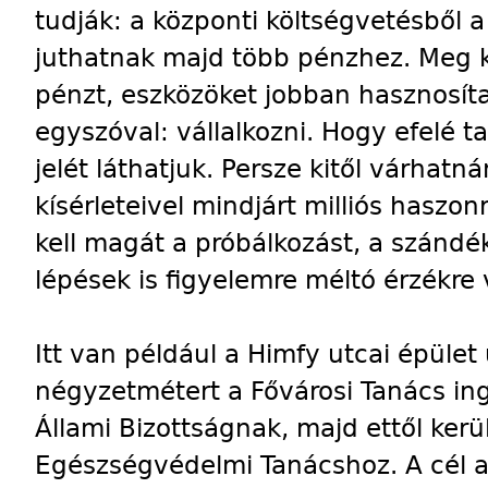
tudják: a központi költségvetésből a
juthatnak majd több pénzhez. Meg k
pénzt, eszközöket jobban hasznosít
egyszóval: vállalkozni. Hogy efelé 
jelét láthatjuk. Persze kitől várhatn
kísérleteivel mindjárt milliós haszo
kell magát a próbálkozást, a szándé
lépések is figyelemre méltó érzékre 
Itt van például a Himfy utcai épüle
négyzetmétert a Fővárosi Tanács in
Állami Bizottságnak, majd ettől kerü
Egészségvédelmi Tanácshoz. A cél az