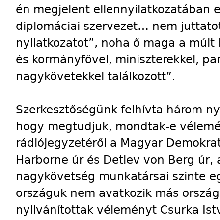
én megjelent ellennyilatkozatában 
diplomáciai szervezet… nem juttatott
nyilatkozatot”, noha ő maga a múlt 
és kormányfővel, miniszterekkel, pa
nagykövetekkel találkozott”.
Szerkesztőségünk felhívta három ny
hogy megtudjuk, mondtak-e vélem
rádiójegyzetéről a Magyar Demokrata
Harborne úr és Detlev von Berg úr, a 
nagykövetség munkatársai szinte eg
országuk nem avatkozik más ország
nyilvánítottak véleményt Csurka Istv