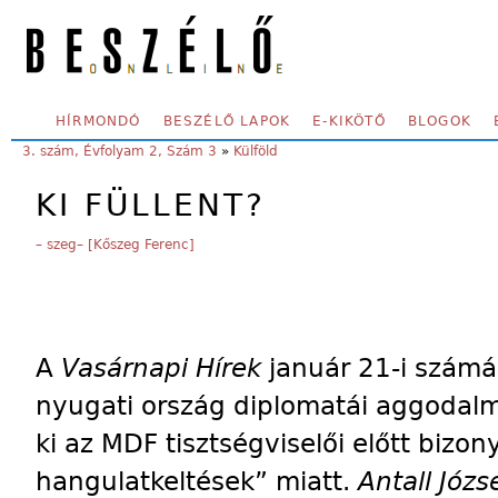
Skip to main content
SECONDARY MENU
HÍRMONDÓ
BESZÉLŐ LAPOK
E-KIKÖTŐ
BLOGOK
YOU ARE HERE:
3. szám, Évfolyam 2, Szám 3
»
Külföld
KI FÜLLENT?
– szeg– [Kőszeg Ferenc]
A
Vasárnapi Hírek
január 21-i számá
nyugati ország diplomatái aggodalm
ki az MDF tisztségviselői előtt bizon
hangulatkeltések” miatt.
Antall Józs