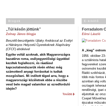
Blogok
E-kikötő
„Túl későn jöttünk”
Forradalom 
Zolnay János blogja
Eörsi László
Beszélő-beszélgetés Ujlaky Andrással az Esélyt
a Hátrányos Helyzetű Gyerekeknek Alapítvány
(CFCF) elnökével
A „kieg” ostrom
Egyike voltál azoknak, akik Magyarországra
1956. október 23-
hazatérve roma, esélyegyenlőségi ügyekkel
a sztálinista hat
kezdtek foglalkozni, és ráadásul
fegyvereket szere
kapcsolatrendszerük révén ehhez még
ostromolni kezdt
számottevő anyagi forrásokat is tudtak
Rádió székházát,
mozgósítani. Mi indított téged arra, hogy a
több más fontos 
magyarországi közéletnek ebbe a részébe
azonban alig volt
vesd bele magad valamikor az ezredforduló
osztagok teheraut
idején?
rendőrségi, ipar
eljutottak az ors
Tovább
Csepel Művekhez 
éjszakai műszakot