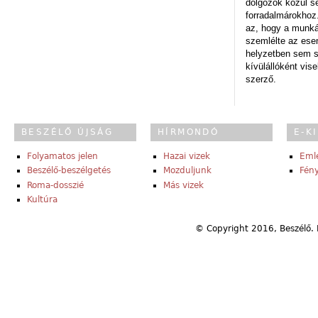
dolgozók közül s
forradalmárokhoz.
az, hogy a munk
szemlélte az es
helyzetben sem s
kívülállóként vise
szerző.
BESZÉLŐ ÚJSÁG
HÍRMONDÓ
E-K
Folyamatos jelen
Hazai vizek
Eml
Beszélő-beszélgetés
Mozduljunk
Fény
Roma-dosszié
Más vizek
Kultúra
© Copyright 2016, Beszélő. 