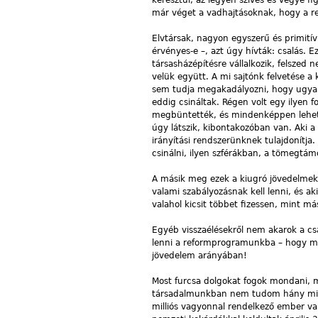
keresztül, az legyen szíves és vegye f
már véget a vadhajtásoknak, hogy a r
Elvtársak, nagyon egyszerű és primit
érvényes-e –, azt úgy hívták: csalás. 
társasházépítésre vállalkozik, felszed 
velük együtt. A mi sajtónk felvetése 
sem tudja megakadályozni, hogy ugyanez
eddig csináltak. Régen volt egy ilyen f
megbüntették, és mindenképpen lehetet
úgy látszik, kibontakozóban van. Aki a
irányítási rendszerünknek tulajdonítja.
csinálni, ilyen szférákban, a tömegtá
A másik meg ezek a kiugró jövedelmek
valami szabályozásnak kell lenni, és a
valahol kicsit többet fizessen, mint m
Egyéb visszaélésekről nem akarok a csal
lenni a reformprogramunkba – hogy már 
jövedelem arányában!
Most furcsa dolgokat fogok mondani, m
társadalmunkban nem tudom hány millio
milliós vagyonnal rendelkező ember v