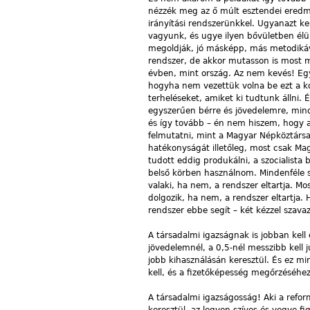
nézzék meg az ő múlt esztendei eredm
irányítási rendszerünkkel. Ugyanazt ke
vagyunk, és ugye ilyen bővületben élünk
megoldják, jó másképp, más metodikáva
rendszer, de akkor mutasson is most m
évben, mint ország. Az nem kevés! E
hogyha nem vezettük volna be ezt a kor
terheléseket, amiket ki tudtunk állni
egyszerűen bérre és jövedelemre, mind
és így tovább – én nem hiszem, hogy a
felmutatni, mint a Magyar Népköztársas
hatékonyságát illetőleg, most csak Mag
tudott eddig produkálni, a szocialista b
belső körben használnom. Mindenféle 
valaki, ha nem, a rendszer eltartja.
dolgozik, ha nem, a rendszer eltartja. 
rendszer ebbe segít – két kézzel szav
A társadalmi igazságnak is jobban kell
jövedelemnél, a 0,5-nél messzibb kell j
jobb kihasználásán keresztül. És ez mi
kell, és a fizetőképesség megőrzéséhez
A társadalmi igazságosság! Aki a refor