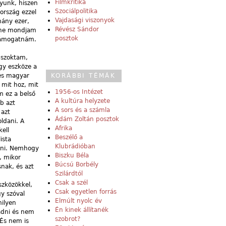
Filmkritika
gyunk, hiszen
Szociálpolitika
ország ezzel
Vajdasági viszonyok
hány ezer,
Révész Sándor
y ne mondjam
posztok
 támogatnám.
 szoktam,
gy eszköze a
les magyar
KORÁBBI TÉMÁK
 mit hoz, mit
1956-os Intézet
m ez a belső
A kultúra helyzete
b azt
A sors és a számla
 azt
Ádám Zoltán posztok
ldani. A
Afrika
ell
Beszélő a
ista
Klubrádióban
dni. Nemhogy
Biszku Béla
, mikor
Búcsú Borbély
snak, és azt
Szilárdtól
Csak a szél
szközökkel,
Csak egyetlen forrás
gy szóval
Elmúlt nyolc év
ilyen
Én kinek állítanék
 adni és nem
szobrot?
 És nem is