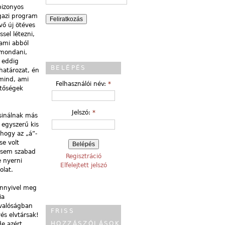
bizonyos
igazi program
vő új ötéves
sel létezni,
ami abból
 mondani,
 eddig
BELÉPÉS
határozat, én
 mind, ami
Felhasználói név:
*
etőségek
Jelszó:
*
csinálnak más
 egyszerű kis
hogy az „á”-
se volt
t sem szabad
Regisztráció
e nyerni
Elfelejtett jelszó
olat.
ennyivel meg
ia
 valóságban
FRISS
és elvtársak!
HOZZÁSZÓLÁSOK
de azért