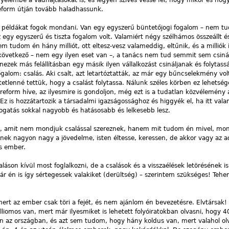
igyelembe a vadhajtásokat is, és legyen szíves vesse fel, hogy mikor és ho
eform útján tovább haladhassunk.
ív példákat fogok mondani. Van egy egyszerű büntetőjogi fogalom – nem 
Ez egy egyszerű és tiszta fogalom volt. Valamiért négy szélhámos összeállt 
nem tudom én hány milliót, ott eltesz-vesz valameddig, eltűnik, és a milliók 
a következő – nem egy ilyen eset van –, a tanács nem tud semmit sem csiná
ek más felállításban egy másik ilyen vállalkozást csináljanak és folytassá
ogalom: csalás. Aki csalt, azt letartóztatták, az már egy bűncselekmény volt
lenné tettük, hogy a csalást folytassa. Nálunk széles körben ez lehetsé
 reform híve, az ilyesmire is gondoljon, még ezt is a tudatlan közvélemény 
 Ez is hozzátartozik a társadalmi igazságossághoz és higgyék el, ha itt val
mogatás sokkal nagyobb és hatásosabb és lelkesebb lesz.
, amit nem mondjuk csalással szereznek, hanem mit tudom én mivel, mond
kinek nagyon nagy a jövedelme, isten éltesse, keressen, de akkor vagy az 
ás ember.
áson kívül most foglalkozni, de a csalások és a visszaélések letörésének is
én is így sértegessek valakiket (derültség) – szerintem szükséges! Teher
ert az ember csak töri a fejét, és nem ajánlom én bevezetésre. Elvtársak!
mos van, mert már ilyesmiket is lehetett folyóiratokban olvasni, hogy 4
an az országban, és azt sem tudom, hogy hány koldus van, mert valahol o