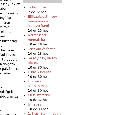
ra legyünk az
csillaghullás
zában
7 év 52 hét
ért mások is
Elfilozófálgatni egy
nyítási
humanitárius
t három
katasztrófáról
e róla,
10 év 25 hét
zeket a
Normálisból
 nem
normálisba
s biztonság
10 év 28 hét
na
Tartalom és forma
a termelés
10 év 28 hét
ívül keveset
Se egy név, se egy
 itt, ebbe a
idézet,
a dolgozik
10 év 30 hét
n pályán! Ha
Hibás kiindulás
ányítási
10 év 30 hét
Ungváry
sértődöttsége
eti
10 év 30 hét
hetőségek
Én is számolok
vább, amihez
10 év 32 hét
Ismétlés
10 év 33 hét
reformon
1. Nem írtam, hogy a