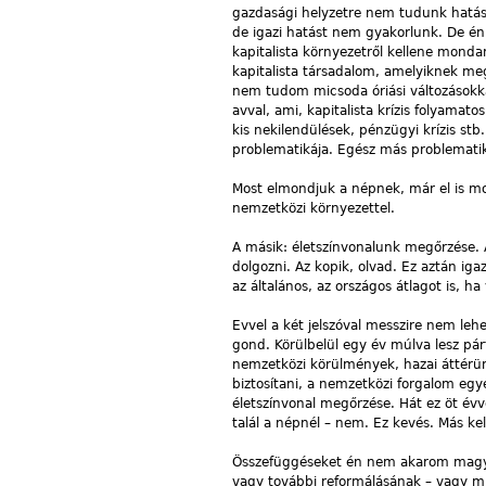
gazdasági helyzetre nem tudunk hatást
de igazi hatást nem gyakorlunk. De én 
kapitalista környezetről kellene mondan
kapitalista társadalom, amelyiknek meg
nem tudom micsoda óriási változásokka
avval, ami, kapitalista krízis folyamat
kis nekilendülések, pénzügyi krízis st
problematikája. Egész más problematik
Most elmondjuk a népnek, már el is mon
nemzetközi környezettel.
A másik: életszínvonalunk megőrzése. 
dolgozni. Az kopik, olvad. Ez aztán ig
az általános, az országos átlagot is, h
Evvel a két jelszóval messzire nem leh
gond. Körülbelül egy év múlva lesz pár
nemzetközi körülmények, hazai áttérün
biztosítani, a nemzetközi forgalom eg
életszínvonal megőrzése. Hát ez öt évv
talál a népnél – nem. Ez kevés. Más kell
Összefüggéseket én nem akarom magya
vagy további reformálásának – vagy mi