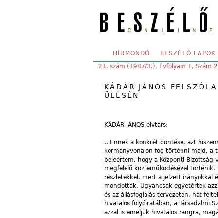
Skip to main content
SECONDARY MENU
HÍRMONDÓ
BESZÉLŐ LAPOK
YOU ARE HERE:
21. szám (1987/3.), Évfolyam 1, Szám 
KÁDÁR JÁNOS FELSZÓLAL
ÜLÉSÉN
KÁDÁR JÁNOS elvtárs:
...Ennek a konkrét döntése, azt hiszem
kormányvonalon fog történni majd, a te
beleértem, hogy a Központi Bizottság vé
megfelelő közreműködésével történik. 
részletekkel, mert a jelzett irányokka
mondották. Ugyancsak egyetértek azza
és az állásfoglalás tervezeten, hát fe
hivatalos folyóiratában, a Társadalmi 
azzal is emeljük hivatalos rangra, mag