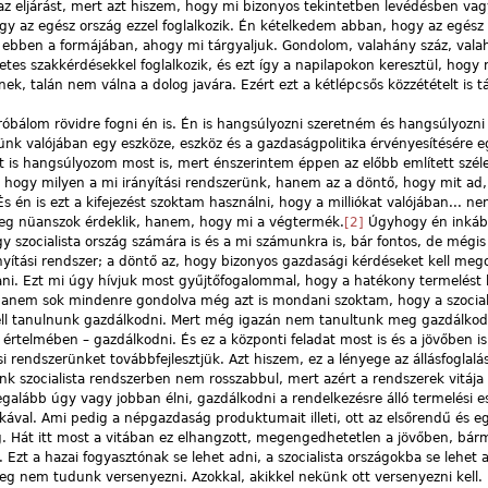
az eljárást, mert azt hiszem, hogy mi bizonyos tekintetben levédésben va
hogy az egész ország ezzel foglalkozik. Én kételkedem abban, hogy az egész 
gy ebben a formájában, ahogy mi tárgyaljuk. Gondolom, valahány száz, vala
etes szakkérdésekkel foglalkozik, és ezt így a napilapokon keresztül, hog
nek, talán nem válna a dolog javára. Ezért ezt a kétlépcsős közzétételt is
óbálom rövidre fogni én is. Én is hangsúlyozni szeretném és hangsúlyozni
ünk valójában egy eszköze, eszköz és a gazdaságpolitika érvényesítésére e
t is hangsúlyozom most is, mert énszerintem éppen az előbb említett szé
ogy milyen a mi irányítási rendszerünk, hanem az a döntő, hogy mit ad,
 én is ezt a kifejezést szoktam használni, hogy a milliókat valójában... ne
eg nüanszok érdeklik, hanem, hogy mi a végtermék.
[2]
Úgyhogy én inkáb
szocialista ország számára is és a mi számunkra is, bár fontos, de mégis
yítási rendszer; a döntő az, hogy bizonyos gazdasági kérdéseket kell mego
ani. Ezt mi úgy hívjuk most gyűjtőfogalommal, hogy a hatékony termelést k
anem sok mindenre gondolva még azt is mondani szoktam, hogy a szocial
ell tanulnunk gazdálkodni. Mert még igazán nem tanultunk meg gazdálko
értelmében – gazdálkodni. És ez a központi feladat most is és a jövőben is
 rendszerünket továbbfejlesztjük. Azt hiszem, ez a lényege az állásfoglalá
 szocialista rendszerben nem rosszabbul, mert azért a rendszerek vitája
egalább úgy vagy jobban élni, gazdálkodni a rendelkezésre álló termelési e
kával. Ami pedig a népgazdaság produktumait illeti, ott az elsőrendű és e
Hát itt most a vitában ez elhangzott, megengedhetetlen a jövőben, bárm
 Ezt a hazai fogyasztónak se lehet adni, a szocialista országokba se lehet
n meg nem tudunk versenyezni. Azokkal, akikkel nekünk ott versenyezni kell.