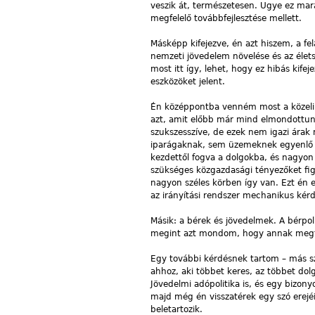
veszik át, természetesen. Ugye ez mar
megfelelő továbbfejlesztése mellett.
Másképp kifejezve, én azt hiszem, a fela
nemzeti jövedelem növelése és az élets
most itt így, lehet, hogy ez hibás kife
eszközöket jelent.
Én középpontba venném most a közeli i
azt, amit előbb már mind elmondottunk,
szukszesszíve, de ezek nem igazi árak
iparágaknak, sem üzemeknek egyenlő in
kezdettől fogva a dolgokba, és nagyon 
szükséges közgazdasági tényezőket fig
nagyon széles körben így van. Ezt én
az irányítási rendszer mechanikus kérd
Másik: a bérek és jövedelmek. A bérpoli
megint azt mondom, hogy annak megfele
Egy további kérdésnek tartom – más sz
ahhoz, aki többet keres, az többet dol
Jövedelmi adópolitika is, és egy bizon
majd még én visszatérek egy szó erejé
beletartozik.