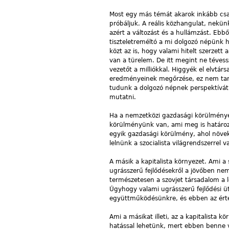
Most egy más témát akarok inkább csak
próbáljuk. A reális közhangulat, nekü
azért a változást és a hullámzást. Eb
tiszteletreméltó a mi dolgozó népünk h
közt az is, hogy valami hitelt szerzett 
van a türelem. De itt megint ne tévess
vezetőt a milliókkal. Higgyék el elvtár
eredményeinek megőrzése, ez nem tar
tudunk a dolgozó népnek perspektívát
mutatni.
Ha a nemzetközi gazdasági körülmények
körülményünk van, ami meg is határoz be
egyik gazdasági körülmény, ahol növe
lelnünk a szocialista világrendszerrel
A másik a kapitalista környezet. Ami a s
ugrásszerű fejlődésekről a jövőben ne
természetesen a szovjet társadalom a 
Úgyhogy valami ugrásszerű fejlődési üt
együttműködésünkre, és ebben az érte
Ami a másikat illeti, az a kapitalista 
hatással lehetünk, mert ebben benne v