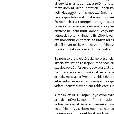
ahogy itt már több hozzászóló mondta
részekben az kikerülhetetlen. Innen kö
kell. Hát ugye nem is módszerünk, nem 
terv elgondolásokat. Elvtársak, higgyé
és nem lehet a tömegek támogatását el
következik, egész az életszínvonalig 
elvtársaim, nem múlt időben, vagy his
képesek voltunk kihozni. És több is va
azt mondtam elvtársak, az irányt arra 
abból következik. Mert hiszen a felhas
másképp való kezelése. Többet kell ebbő
És nem akarok, elvtársak, ne értsenek 
szocializmust építő népek, más szocia
szovjet példát. Az Andropov-éra alatt
betűt a szervezeti munkának és az eff
annak, mint az ötéves terv előző évéb
lebecsülni, és én a mi viszonyainkra g
valami nemzetijövedelem-többletet. D
A másik az NDK. Látják ugye évről évr
annyival növelik, most már nem tudo
felhasználásával. Az eredményeket is
csak feleannyi. Nekem mondhatnak, ami
És nem akarom a példákat így tovább f