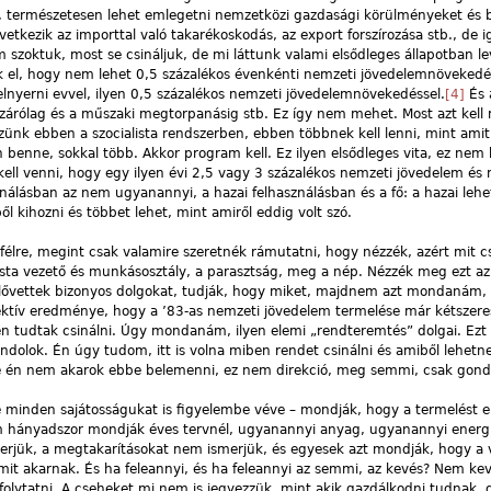
, természetesen lehet emlegetni nemzetközi gazdasági körülményeket és 
vetkezik az importtal való takarékoskodás, az export forszírozása stb., de 
szoktuk, most se csináljuk, de mi láttunk valami elsődleges állapotban le
k el, hogy nem lehet 0,5 százalékos évenkénti nemzeti jövedelemnövekedés
nyerni evvel, ilyen 0,5 százalékos nemzeti jövedelemnövekedéssel.
[4]
És 
bezárólag és a műszaki megtorpanásig stb. Ez így nem mehet. Most azt kell
zünk ebben a szocialista rendszerben, ebben többnek kell lenni, mint amit
n benne, sokkal több. Akkor program kell. Ez ilyen elsődleges vita, ez nem 
kell venni, hogy egy ilyen évi 2,5 vagy 3 százalékos nemzeti jövedelem és
ználásban az nem ugyanannyi, a hazai felhasználásban és a fő: a hazai leh
l kihozni és többet lehet, mint amiről eddig volt szó.
félre, megint csak valamire szeretnék rámutatni, hogy nézzék, azért mit 
lista vezető és munkásosztály, a parasztság, meg a nép. Nézzék meg ezt az
 elővettek bizonyos dolgokat, tudják, hogy miket, majdnem azt mondanám, 
ektív eredménye, hogy a ’83-as nemzeti jövedelem termelése már kétszere
en tudtak csinálni. Úgy mondanám, ilyen elemi „rendteremtés” dolgai. Ez
ondolok. Én úgy tudom, itt is volna miben rendet csinálni és amiből lehetn
e én nem akarok ebbe belemenni, ez nem direkció, meg semmi, csak gond
e minden sajátosságukat is figyelembe véve – mondják, hogy a termelést 
m hányadszor mondják éves tervnél, ugyanannyi anyag, ugyanannyi energ
merjük, a megtakarításokat nem ismerjük, és egyesek azt mondják, hogy a
t akarnak. És ha feleannyi, és ha feleannyi az semmi, az kevés? Nem kev
olytatni. A cseheket mi nem is jegyezzük, mint akik gazdálkodni tudnak, 