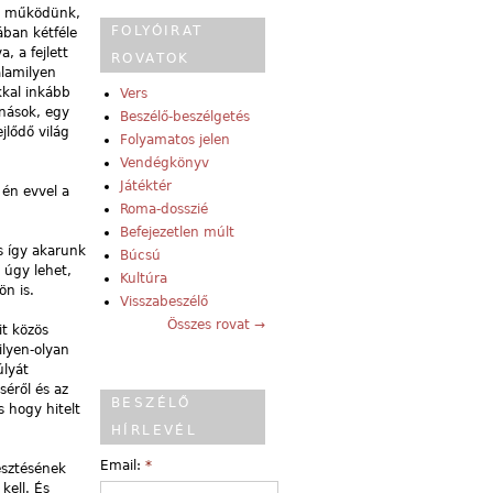
k, működünk,
FOLYÓIRAT
ában kétféle
, a fejlett
ROVATOK
alamilyen
kkal inkább
Vers
anások, egy
Beszélő-beszélgetés
jlődő világ
Folyamatos jelen
Vendégkönyv
Játéktér
 én evvel a
Roma-dosszié
Befejezetlen múlt
s így akarunk
Búcsú
 úgy lehet,
Kultúra
ön is.
Visszabeszélő
Összes rovat →
it közös
ilyen-olyan
úlyát
éről és az
BESZÉLŐ
 hogy hitelt
HÍRLEVÉL
Email:
*
esztésének
kell. És