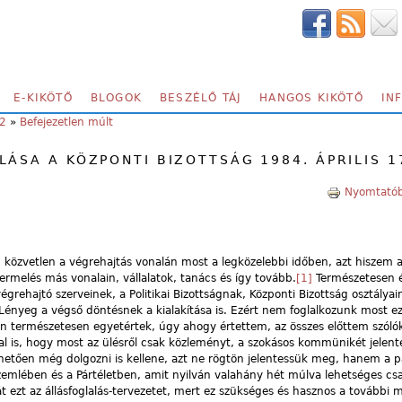
E-KIKÖTŐ
BLOGOK
BESZÉLŐ TÁJ
HANGOS KIKÖTŐ
IN
22
»
Befejezetlen múlt
ÁSA A KÖZPONTI BIZOTTSÁG 1984. ÁPRILIS 1
Nyomtatób
 közvetlen a végrehajtás vonalán most a legközelebbi időben, azt hiszem 
rmelés más vonalain, vállalatok, tanács és így tovább.
[1]
Természetesen é
grehajtó szerveinek, a Politikai Bizottságnak, Központi Bizottság osztályai
Lényeg a végső döntésnek a kialakítása is. Ezért nem foglalkozunk most ez
l én természetesen egyetértek, úgy ahogy értettem, az összes előttem szóló
l is, hogy most az ülésről csak közleményt, a szokásos kommünikét jelen
ltehetően még dolgozni is kellene, azt ne rögtön jelentessük meg, hanem a p
Szemlében és a Pártéletben, amit nyilván valahány hét múlva lehetséges csa
át ezt az állásfoglalás-tervezetet, mert ez szükséges és hasznos a további