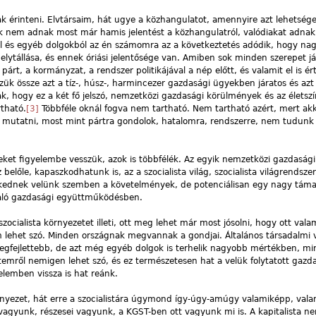
 érinteni. Elvtársaim, hát ugye a közhangulatot, amennyire azt lehetsége
nk nem adnak most már hamis jelentést a közhangulatról, valódiakat adnak,
ből és egyéb dolgokból az én számomra az a következtetés adódik, hogy na
elytállása, és ennek óriási jelentősége van. Amiben sok minden szerepet já
a párt, a kormányzat, a rendszer politikájával a nép előtt, és valamit el is ér
zük össze azt a tíz-, húsz-, harmincezer gazdasági ügyekben járatos és azt
sak, hogy ez a két fő jelszó, nemzetközi gazdasági körülmények és az életszí
tható.
[3]
Többféle oknál fogva nem tartható. Nem tartható azért, mert a
 mutatni, most mint pártra gondolok, hatalomra, rendszerre, nem tudunk 
et figyelembe vesszük, azok is többfélék. Az egyik nemzetközi gazdasági
lőle, kapaszkodhatunk is, az a szocialista világ, szocialista világrendszer.
kednek velünk szemben a követelmények, de potenciálisan egy nagy támasz
 való gazdasági együttműködésben.
zocialista környezetet illeti, ott meg lehet már most jósolni, hogy ott valam
m lehet szó. Minden országnak megvannak a gondjai. Általános társadalmi
legfejlettebb, de azt még egyéb dolgok is terhelik nagyobb mértékben, mi
emről nemigen lehet szó, és ez természetesen hat a velük folytatott gazd
lemben vissza is hat reánk.
környezet, hát erre a szocialistára úgymond így-úgy-amúgy valamiképp, vala
agyunk, részesei vagyunk, a KGST-ben ott vagyunk mi is. A kapitalista n