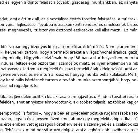
ad és legyen a döntő feladat a további gazdasági munkánkban, az irányítá
dat, ami előttünk áll, az a szocialista építés töretlen folytatása, a műszaki f
zínvonal fejlesztése. Továbbá időszakonkénti rendszeres emelésének biztos
jezés, megnevezés, itt bizonyos ösztönző eszközöket kell alkalmazni. Ez má
dőszakban egy bizonyos ideig a termelői árak kérdését. Nem akarom én it
 helyesnek tartom, hogy a termelői árakat a világszínvonal áraihoz igazít
 még mindig. Higgyék el elvtársak, hogy ’68-ban a starthelyzetben, nem 
dulási feltételeket biztosítani, számos ok miatt, és ilyen értelemben a h
hatásosnak tartom a megfelelő és igazi termelői árak kidolgozását. Ami az 
yelembe veszi, és nem tűri a rossz és hanyag munka bekalkulálását. Mert j
 egy kardinális kérdésnek tartom a további munka szempontjából, hogy ne
éseinél ragadjunk le.
tika és jövedelempolitika kialakítása és megjavítása. Minden további részle
lően, amit annyiszor elmondottunk, aki többet teljesít, az többet kapjo
empontból is fontos –, hogy a bér- és jövedelempolitika rugalmasabbá tét
gozzon, legyen és lehessen jövedelme, ahhoz egy megfelelő adópolitika sz
yos értelemben vett igazságos közteherviselés a személyek és a családok s
ig. Tehát ezek mind hozzátartozó dolgok, ami a legközelebbi jövőben a te