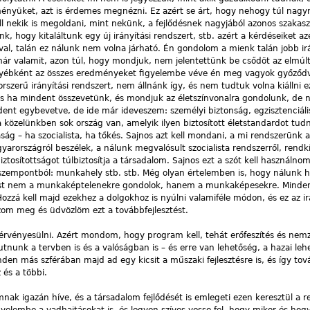
ényüket, azt is érdemes megnézni. Ez azért se árt, hogy nehogy túl nagy
ll nekik is megoldani, mint nekünk, a fejlődésnek nagyjából azonos szakas
, hogy kitaláltunk egy új irányítási rendszert, stb. azért a kérdéseiket az
l, talán ez nálunk nem volna járható. Én gondolom a mienk talán jobb irá
ár valamit, azon túl, hogy mondjuk, nem jelentettünk be csődöt az elmúl
gyébként az összes eredményeket figyelembe véve én meg vagyok győződv
szerű irányítási rendszert, nem állnánk így, és nem tudtuk volna kiállni e
. És ha mindent összevetünk, és mondjuk az életszínvonalra gondolunk, de
ent egybevetve, de ide már ideveszem: személyi biztonság, egzisztenciáli
 közelünkben sok ország van, amelyik ilyen biztosított életstandardot tud
ág – ha szocialista, ha tőkés. Sajnos azt kell mondani, a mi rendszerünk 
yarországról beszélek, a nálunk megvalósult szocialista rendszerről, rendk
iztosítottságot túlbiztosítja a társadalom. Sajnos ezt a szót kell használnom
szempontból: munkahely stb. stb. Még olyan értelemben is, hogy nálunk h
 Most nem a munkaképtelenekre gondolok, hanem a munkaképesekre. Minde
Hozzá kell majd ezekhez a dolgokhoz is nyúlni valamiféle módon, és ez az ir
azom meg és üdvözlöm ezt a továbbfejlesztést.
 érvényesülni. Azért mondom, hogy program kell, tehát erőfeszítés és nemz
utnunk a tervben is és a valóságban is – és erre van lehetőség, a hazai le
nden más szférában majd ad egy kicsit a műszaki fejlesztésre is, és így to
 és a többi.
mnak igazán híve, és a társadalom fejlődését is emlegeti ezen keresztül a 