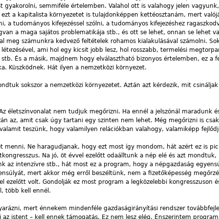
 gyakorolni, semmiféle értelemben. Valahol ott is valahogy jelen vagyun
ezt a kapitalista környezetet is tulajdonképpen kettéosztanám, mert valój
i, a tudományos kifejezéssel szólni, a tudományos kifejezéshez ragaszkodva
van a maga sajátos problematikája stb., és ott se lehet, onnan se lehet v
l meg számunkra kedvező feltételek rohamos kialakulásával számolni. So
os létezésével, ami hol egy kicsit jobb lesz, hol rosszabb, termelési megtorp
b. stb. És a másik, majdnem hogy elválasztható bizonyos értelemben, ez a fe
a. Küszködnek. Hát ilyen a nemzetközi környezet.
dtuk sokszor a nemzetközi környezetet. Aztán azt kérdezik, mit csináljak
Az életszínvonalat nem tudjuk megőrizni. Ha ennél a jelszónál maradunk é
azán az, amit csak úgy tartani egy szinten nem lehet. Még megőrizni is csak
a valamit teszünk, hogy valamilyen relációkban valahogy, valamiképp fejlődj
et menni. Ne haragudjanak, hogy ezt most így mondom, hát azért ez is pic
tkongresszus. Na jó, öt évvel ezelőtt odaálltunk a nép elé és azt mondtuk, 
k az intenzívre stb., hát most ez a program, hogy a népgazdaság egyens
yensúlyát, mert akkor még erről beszéltünk, nem a fizetőképesség megőrzés
el ezelőtt volt. Gondolják ez most program a legközelebbi kongresszuson és
, több kell ennél.
rázni, mert énnekem mindenféle gazdaságirányítási rendszer továbbfejl
 az istent – kell ennek támogatás. Ez nem lesz elég. Énszerintem program 