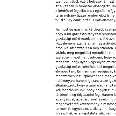
szempontjából. Azért helyeselném ezt 
itt a vitában is többször elhangzott, 
a kérdéssel foglalkozna. Legalábbis í
talán néhány tízezer ember előtt ismer
tv, stb. így odazúdítani a közvélemény
Na most egypár más kérdésről, csak pr
hogy a mi gazdaságirányítási rendszer
gazdasági építő munkánknak. Ezt azér
közvélemény számára nem az a döntő, h
produkál az ország és a nép számára. És
vitánk, meg megoldási metodikánk, m
szeretném most hangsúlyozni, hogy egy 
mondom, hogy ilyen vagy olyan az irán
gazdasági építés kérdését kell megold
előmozdítani. Én nem demagógiával, h
rendszerben is tulajdonképpen meg k
hatékonyan, hanem igazán, a szó igazi 
elhatározzuk, hogy a gazdaságirányítási
kell megtanulnunk, hogy hogyan tudunk
történelmileg folytatódni fog. Hanem l
az anyaggal, az energiával, az élő mun
megnevezhető követelmény a minőség. 
termékről legyen szó, a silány minőség.
is veszik át, és a kapitalista világba