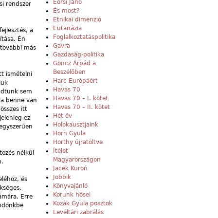
Eörsi Janó
si rendszer
És most?
Etnikai dimenzió
Eutanázia
ejlesztés, a
Foglalkoztatáspolitika
ítása. Én
Gavra
r további más
Gazdaság-politika
Göncz Árpád a
Beszélőben
t ismételni
Harc Európáért
juk
Havas 70
tudtunk sem
Havas 70 – I. kötet
iba benne van
Havas 70 – II. kötet
összes itt
Hét év
elenleg ez
Holokausztjaink
 egyszerűen
Horn Gyula
Horthy újratöltve
Ítélet
tezés nélkül
Magyarországon
n.
Jacek Kuroń
Jobbik
eléhöz, és
Könyvajánló
ükséges.
Korunk hősei
zámára. Erre
Kozák Gyula posztok
endőnkbe
Levéltári zabrálás