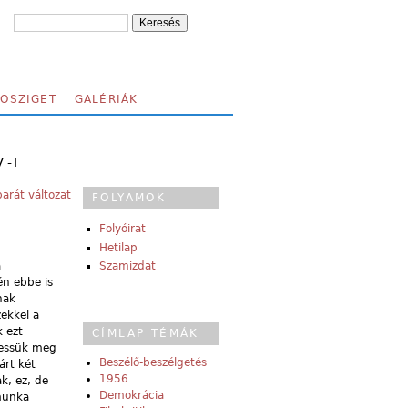
FOSZIGET
GALÉRIÁK
7-I
arát változat
FOLYAMOK
Folyóirat
Hetilap
a
Szamizdat
n ebbe is
nak
ekkel a
k ezt
CÍMLAP TÉMÁK
tessük meg
Beszélő-beszélgetés
árt két
1956
k, ez, de
Demokrácia
 munka