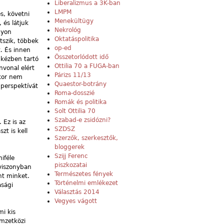
Liberalizmus a 3K-ban
LMPM
s, követni
Menekültügy
 és látjuk
Nekrológ
gyon
Oktatáspolitika
tszik, többek
op-ed
t. És innen
Összetorlódott idő
 kézben tartó
Ottilia 70 a FUGA-ban
nvonal elért
Párizs 11/13
kkor nem
Quaestor-botrány
perspektívát
Roma-dosszié
Romák és politika
Solt Ottilia 70
Szabad-e zsidózni?
 Ez is az
SZDSZ
t is kell
Szerzők, szerkesztők,
bloggerek
Szijj Ferenc
iféle
piszkozatai
 viszonyban
Természetes fények
nt minket.
Történelmi emlékezet
asági
Választás 2014
Vegyes vágott
mi kis
emzetközi