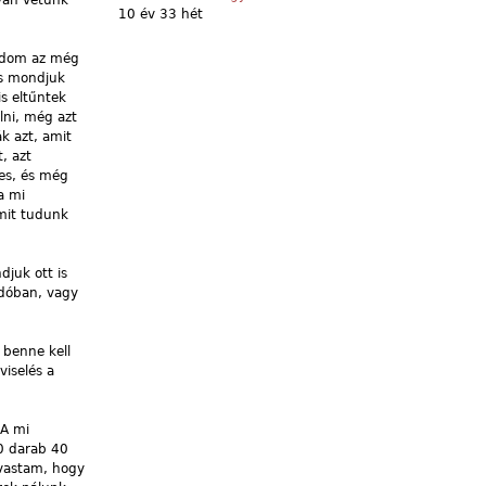
gyan vetünk
10 év 33 hét
tudom az még
és mondjuk
is eltűntek
lni, még azt
k azt, amit
, azt
ges, és még
a mi
amit tudunk
juk ott is
adóban, vagy
 benne kell
viselés a
 A mi
0 darab 40
lvastam, hogy