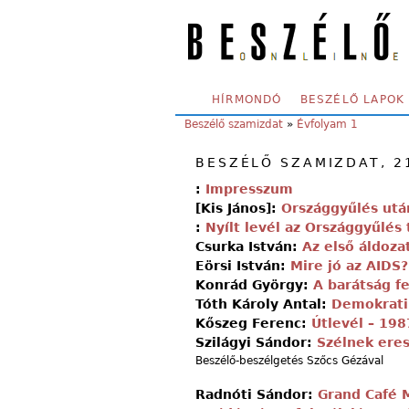
Skip to main content
SECONDARY MENU
HÍRMONDÓ
BESZÉLŐ LAPOK
YOU ARE HERE:
Beszélő szamizdat
»
Évfolyam 1
BESZÉLŐ SZAMIZDAT, 21
:
Impresszum
[Kis János]:
Országgyűlés utá
:
Nyílt levél az Országgyűlés 
Csurka István:
Az első áldoz
Eörsi István:
Mire jó az AIDS?
Konrád György:
A barátság fe
Tóth Károly Antal:
Demokrati
Kőszeg Ferenc:
Útlevél – 198
Szilágyi Sándor:
Szélnek eres
Beszélő-beszélgetés Szőcs Gézával
Radnóti Sándor:
Grand Café 