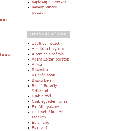
Vajdasági viszonyok
Révész Sándor
posztok
rom
KORÁBBI TÉMÁK
1956-os Intézet
A kultúra helyzete
A sors és a számla
ábora
Ádám Zoltán posztok
Afrika
Beszélő a
Klubrádióban
Biszku Béla
Búcsú Borbély
Szilárdtól
Csak a szél
Csak egyetlen forrás
Elmúlt nyolc év
Én kinek állítanék
szobrot?
Eörsi Janó
És most?