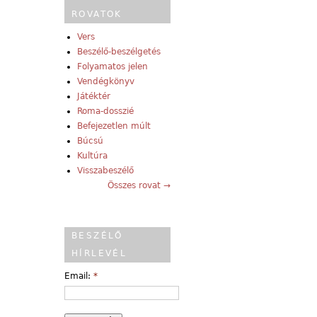
ROVATOK
Vers
Beszélő-beszélgetés
Folyamatos jelen
Vendégkönyv
Játéktér
Roma-dosszié
Befejezetlen múlt
Búcsú
Kultúra
Visszabeszélő
Összes rovat →
BESZÉLŐ
HÍRLEVÉL
Email:
*