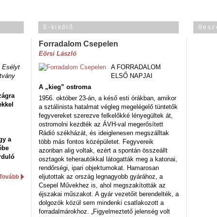
E-kikötő
Besz
Forradalom Csepelen
Eörsi László
 Esélyt
A FORRADALOM
tvány
ELSŐ NAPJAI
A „kieg” ostroma
zágra
1956. október 23-án, a késő esti órákban, amikor
ekkel
a sztálinista hatalmat végleg megelégelő tüntetők
fegyvereket szerezve felkelőkké lényegültek át,
ostromolni kezdték az ÁVH-val megerősített
Rádió székházát, és ideiglenesen megszálltak
gy a
több más fontos középületet. Fegyvereik
ébe
azonban alig voltak, ezért a spontán összeállt
rduló
osztagok teherautókkal látogatták meg a katonai,
rendőrségi, ipari objektumokat. Hamarosan
eljutottak az ország legnagyobb gyárához, a
Tovább
Csepel Művekhez is, ahol megszakították az
éjszakai műszakot. A gyár vezetőit berendelték, a
dolgozók közül sem mindenki csatlakozott a
forradalmárokhoz. „Figyelmeztető jelenség volt