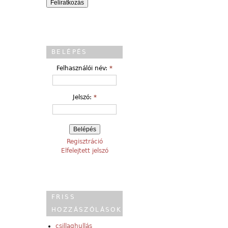
BELÉPÉS
Felhasználói név:
*
Jelszó:
*
Regisztráció
Elfelejtett jelszó
FRISS
HOZZÁSZÓLÁSOK
csillaghullás