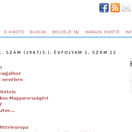
E-KIKÖTŐ
BLOGOK
BESZÉLŐ TÁJ
HANGOS KIKÖTŐ
IN
. SZÁM (1987/3.), ÉVFOLYAM 1, SZÁM 22
n
tagjaihoz
at nevében
ltétele
kus Magyarországért
7
ztve...
Mitteleuropa