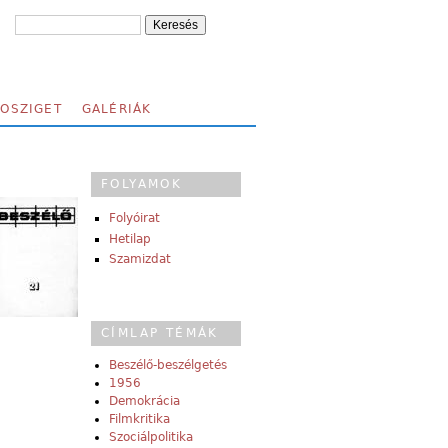
FOSZIGET
GALÉRIÁK
FOLYAMOK
Folyóirat
Hetilap
Szamizdat
CÍMLAP TÉMÁK
Beszélő-beszélgetés
1956
Demokrácia
Filmkritika
Szociálpolitika