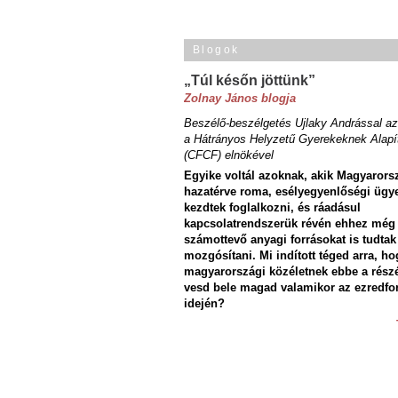
Blogok
„Túl későn jöttünk”
Zolnay János blogja
Beszélő-beszélgetés Ujlaky Andrással az
a Hátrányos Helyzetű Gyerekeknek Alapí
(CFCF) elnökével
Egyike voltál azoknak, akik Magyarors
hazatérve roma, esélyegyenlőségi ügy
kezdtek foglalkozni, és ráadásul
kapcsolatrendszerük révén ehhez még
számottevő anyagi forrásokat is tudtak
mozgósítani. Mi indított téged arra, ho
magyarországi közéletnek ebbe a rész
vesd bele magad valamikor az ezredfo
idején?