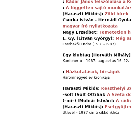
:
Kádár János felszólalása a K
:
A független sajtó munkatárs
[Haraszti Miklós]:
Zöld hírek
Csurka István - Hernádi Gyul
magyar író nyilatkozata
Nagy Erzsébet:
Temetetlen h
L. Gy. [Litván György]:
Még az
Cserbakői Endre (1931–1987)
Egy klubtag [Horváth Mihály
Kunfehértó – 1987. augusztus 16–22.
:
Házkutatások, bírságok
Háromnegyed év krónikája
Haraszti Miklós:
Keszthelyi Z
–solt [Solt Ottilia]:
A Szeta do
(–mi–) [Molnár István]:
A rádi
[Haraszti Miklós]:
Esetgyűjt
Útlevél – 1987 című cikkünkhöz