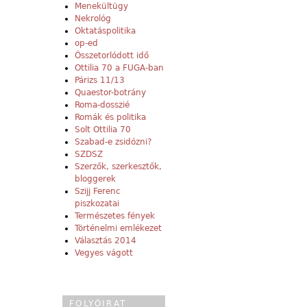
Menekültügy
Nekrológ
Oktatáspolitika
op-ed
Összetorlódott idő
Ottilia 70 a FUGA-ban
Párizs 11/13
Quaestor-botrány
Roma-dosszié
Romák és politika
Solt Ottilia 70
Szabad-e zsidózni?
SZDSZ
Szerzők, szerkesztők,
bloggerek
Szijj Ferenc
piszkozatai
Természetes fények
Történelmi emlékezet
Választás 2014
Vegyes vágott
FOLYÓIRAT