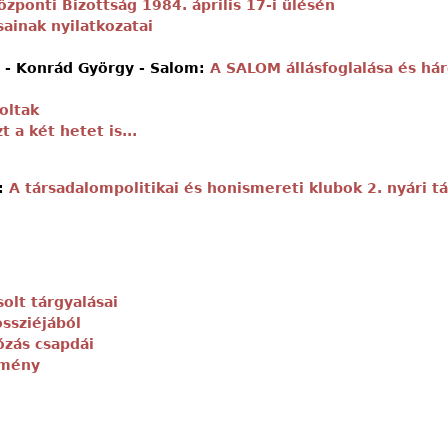
özponti Bizottság 1984. április 17-i ülésén
ainak nyilatkozatai
a - Konrád György - Salom:
A SALOM állásfoglalása és há
oltak
t a két hetet is...
]:
A társadalompolitikai és honismereti klubok 2. nyári t
solt tárgyalásai
ssziéjából
ózás csapdái
emény