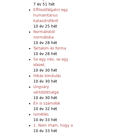
7 év 51 hét
Elfilozófálgatni egy
humanitárius
katasztrófáról
10 év 25 hét
Normálisból
normálisba
10 év 28 hét
Tartalom és forma
10 év 28 hét
Se egy név, se egy
idézet,
10 év 30 hét
Hibás kiindulás
10 év 30 hét
Ungváry
sértődöttsége
10 év 30 hét
Én is számolok
10 év 32 hét
Ismétlés
10 év 33 hét
1. Nem írtam, hogy a
10 év 33 hét